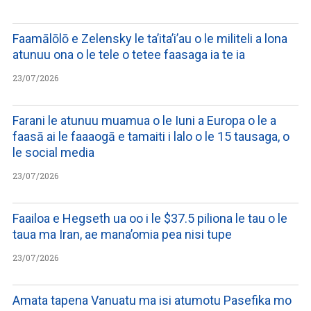
Faamālōlō e Zelensky le ta’ita’i’au o le militeli a lona
atunuu ona o le tele o tetee faasaga ia te ia
23/07/2026
Farani le atunuu muamua o le Iuni a Europa o le a
faasā ai le faaaogā e tamaiti i lalo o le 15 tausaga, o
le social media
23/07/2026
Faailoa e Hegseth ua oo i le $37.5 piliona le tau o le
taua ma Iran, ae mana’omia pea nisi tupe
23/07/2026
Amata tapena Vanuatu ma isi atumotu Pasefika mo