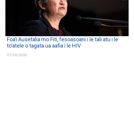
Foa’i Ausetalia mo Fiti, fesoasoani i le tali atu i le
to’atele o tagata ua aafia i le HIV
07/08/2026