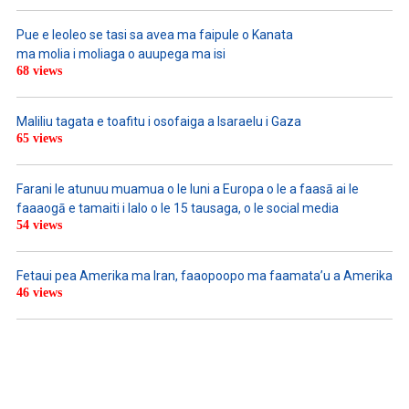
Pue e leoleo se tasi sa avea ma faipule o Kanata
ma molia i moliaga o auupega ma isi
68 views
Maliliu tagata e toafitu i osofaiga a Isaraelu i Gaza
65 views
Farani le atunuu muamua o le Iuni a Europa o le a faasā ai le
faaaogā e tamaiti i lalo o le 15 tausaga, o le social media
54 views
Fetaui pea Amerika ma Iran, faaopoopo ma faamata’u a Amerika
46 views