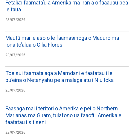
Fetalia’i faamata’u a Amerika ma Iran a o faaauau pea
le taua
23/07/2026
Mautū mai le aso o le faamasinoga o Maduro ma
lona to’alua o Cilia Flores
23/07/2026
Toe sui faamatalaga a Mamdani e faatatau i le
pu’eina o Netanyahu pe a malaga atu i Niu Ioka
23/07/2026
Faasaga mai i teritori o Amerika e pei o Northern
Marianas ma Guam, tulafono ua faaofi i Amerika e
faatatau i sitiseni
23/07/2026