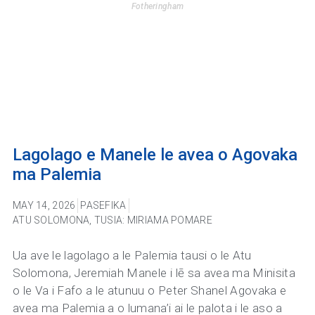
Fotheringham
Lagolago e Manele le avea o Agovaka
ma Palemia
MAY 14, 2026
PASEFIKA
ATU SOLOMONA
,
TUSIA: MIRIAMA POMARE
Ua ave le lagolago a le Palemia tausi o le Atu
Solomona, Jeremiah Manele i lē sa avea ma Minisita
o le Va i Fafo a le atunuu o Peter Shanel Agovaka e
avea ma Palemia a o lumana’i ai le palota i le aso a