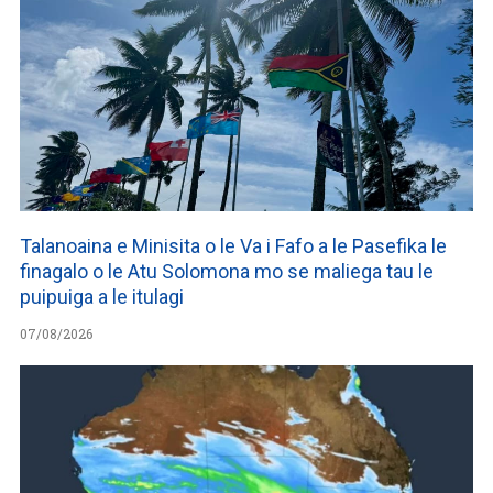
Talanoaina e Minisita o le Va i Fafo a le Pasefika le
finagalo o le Atu Solomona mo se maliega tau le
puipuiga a le itulagi
07/08/2026