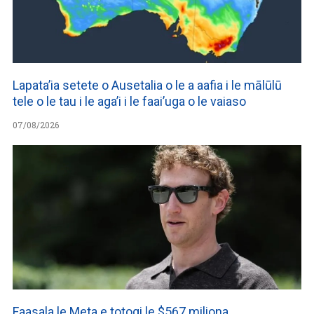
Lapata’ia setete o Ausetalia o le a aafia i le mālūlū
tele o le tau i le aga’i i le faai’uga o le vaiaso
07/08/2026
Faasala le Meta e totogi le $567 miliona