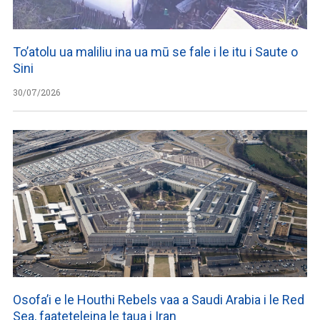
To’atolu ua maliliu ina ua mū se fale i le itu i Saute o
Sini
30/07/2026
Osofa’i e le Houthi Rebels vaa a Saudi Arabia i le Red
Sea, faateteleina le taua i Iran