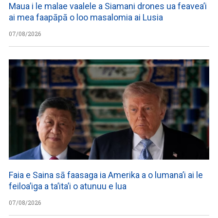
Maua i le malae vaalele a Siamani drones ua feavea’i
ai mea faapāpā o loo masalomia ai Lusia
07/08/2026
Faia e Saina sā faasaga ia Amerika a o lumana’i ai le
feiloa’iga a ta’ita’i o atunuu e lua
07/08/2026