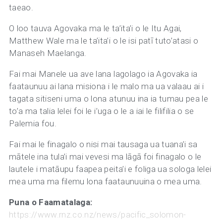
taeao.
O loo tauva Agovaka ma le ta’ita’i o le Itu Agai,
Matthew Wale ma le ta’ita’i o le isi patī tuto’atasi o
Manaseh Maelanga.
Fai mai Manele ua ave lana lagolago ia Agovaka ia
faataunuu ai lana misiona i le malo ma ua valaau ai i
tagata sitiseni uma o lona atunuu ina ia tumau pea le
to’a ma talia lelei foi le i’uga o le a iai le filifilia o se
Palemia fou.
Fai mai le finagalo o nisi mai tausaga ua tuana’i sa
mātele ina tula’i mai vevesi ma lāgā foi finagalo o le
lautele i matāupu faapea peita’i e foliga ua sologa lelei
mea uma ma filemu lona faataunuuina o mea uma.
Puna o Faamatalaga:
https://www.rnz.co.nz/news/pacific_solomon-