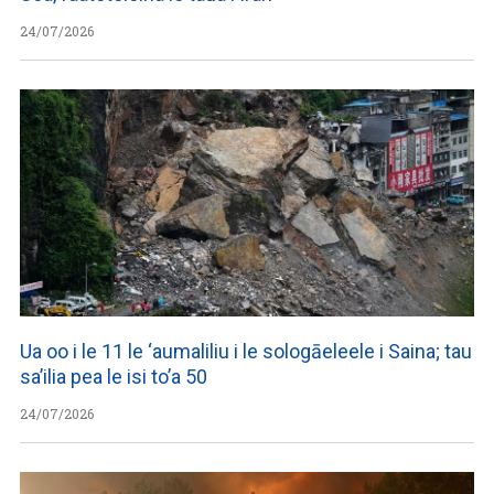
24/07/2026
Ua oo i le 11 le ‘aumaliliu i le sologāeleele i Saina; tau
sa’ilia pea le isi to’a 50
24/07/2026