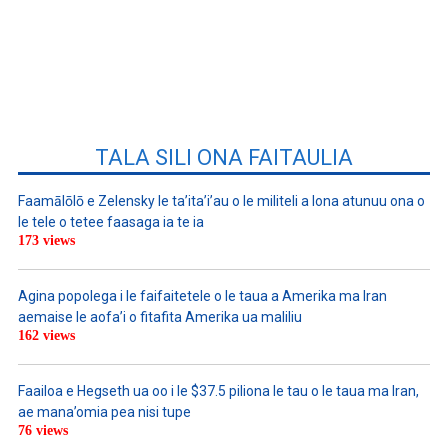
TALA SILI ONA FAITAULIA
Faamālōlō e Zelensky le ta’ita’i’au o le militeli a lona atunuu ona o
le tele o tetee faasaga ia te ia
173 views
Agina popolega i le faifaitetele o le taua a Amerika ma Iran
aemaise le aofa’i o fitafita Amerika ua maliliu
162 views
Faailoa e Hegseth ua oo i le $37.5 piliona le tau o le taua ma Iran,
ae mana’omia pea nisi tupe
76 views