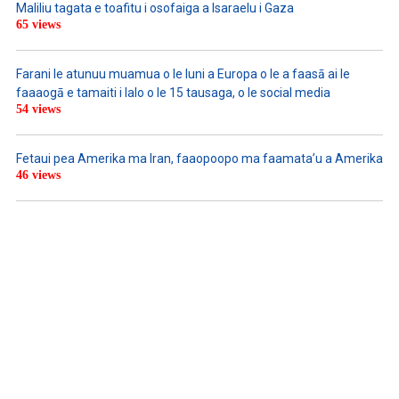
Maliliu tagata e toafitu i osofaiga a Isaraelu i Gaza
65 views
Farani le atunuu muamua o le Iuni a Europa o le a faasā ai le
faaaogā e tamaiti i lalo o le 15 tausaga, o le social media
54 views
Fetaui pea Amerika ma Iran, faaopoopo ma faamata’u a Amerika
46 views