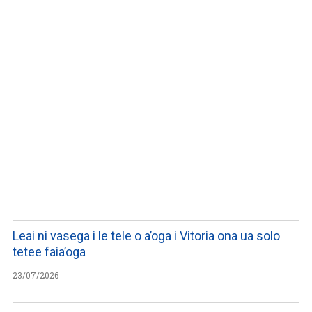
LISTEN TO PODCASTS
Leai ni vasega i le tele o a’oga i Vitoria ona ua solo
tetee faia’oga
23/07/2026