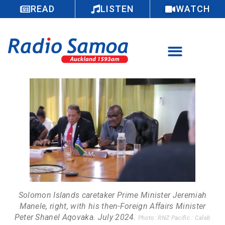
READ
LISTEN
WATCH
Solomon Islands caretaker Prime Minister Jeremiah
Manele, right, with his then-Foreign Affairs Minister
Peter Shanel Aqovaka. July 2024.
Photo: RNZ Pacific : Caleb