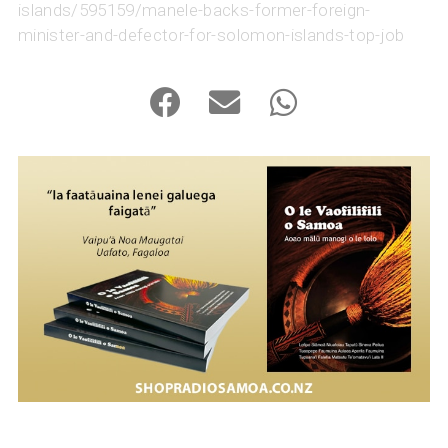
islands/595159/manele-backs-former-foreign-
minister-and-defector-for-solomon-islands-top-job