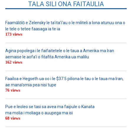
TALA SILI ONA FAITAULIA
Faamālōlō e Zelensky le ta’ita’i’au o le militeli a lona atunuu ona o
le tele o tetee faasaga ia te ia
173 views
Agina popolega i le faifaitetele o le taua a Amerika ma Iran
aemaise le aofa’i o fitafita Amerika ua maliliu
162 views
Faailoa e Hegseth ua oo i le $37.5 piliona le tau o le taua ma Iran,
ae mana’omia pea nisi tupe
76 views
Pue e leoleo se tasi sa avea ma faipule o Kanata
ma molia i moliaga o auupega ma isi
68 views