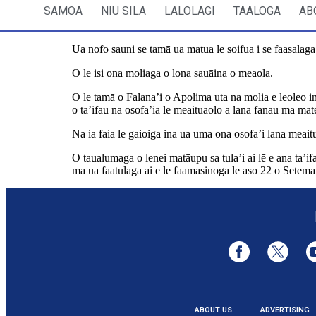
SAMOA
NIU SILA
LALOLAGI
TAALOGA
AB
Ua nofo sauni se tamā ua matua le soifua i se faasalaga 
O le isi ona moliaga o lona sauāina o meaola.
O le tamā o Falana’i o Apolima uta na molia e leoleo ina
o ta’ifau na osofa’ia le meaituaolo a lana fanau ma mate
Na ia faia le gaioiga ina ua uma ona osofa’i lana meait
O taualumaga o lenei matāupu sa tula’i ai lē e ana ta’if
ma ua faatulaga ai e le faamasinoga le aso 22 o Setema 
ABOUT US
ADVERTISING