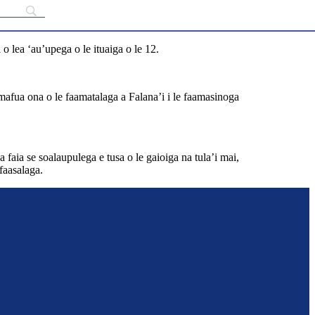
 o lea ‘au’upega o le ituaiga o le 12.
e mafua ona o le faamatalaga a Falana’i i le faamasinoga
 faia se soalaupulega e tusa o le gaioiga na tula’i mai,
faasalaga.