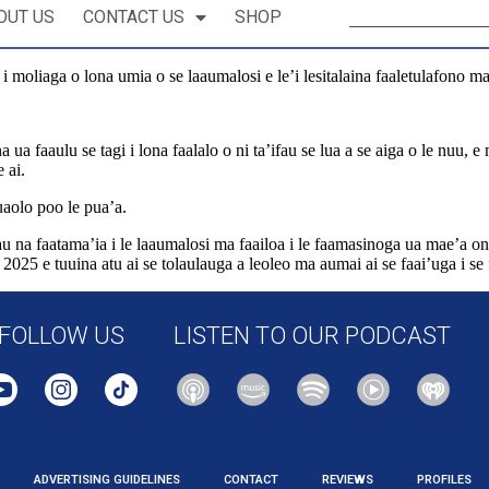
OUT US
CONTACT US
SHOP
i moliaga o lona umia o se laaumalosi e le’i lesitalaina faaletulafono ma
 ua faaulu se tagi i lona faalalo o ni ta’ifau se lua a se aiga o le nuu, 
 ai.
uaolo poo le pua’a.
au na faatama’ia i le laaumalosi ma faailoa i le faamasinoga ua mae’a ona
2025 e tuuina atu ai se tolaulauga a leoleo ma aumai ai se faai’uga i se 
FOLLOW US
LISTEN TO OUR PODCAST
ADVERTISING GUIDELINES
CONTACT
REVIEWS
PROFILES