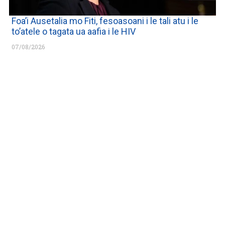
Foa’i Ausetalia mo Fiti, fesoasoani i le tali atu i le
to’atele o tagata ua aafia i le HIV
07/08/2026