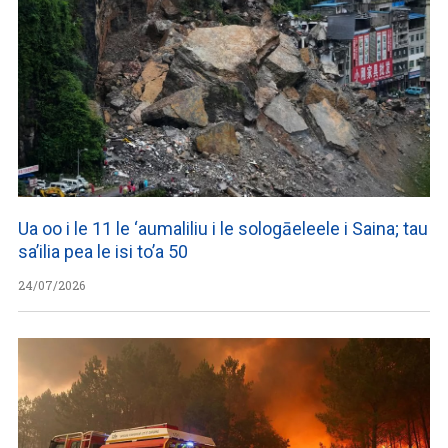
Ua oo i le 11 le ‘aumaliliu i le sologāeleele i Saina; tau
sa’ilia pea le isi to’a 50
24/07/2026