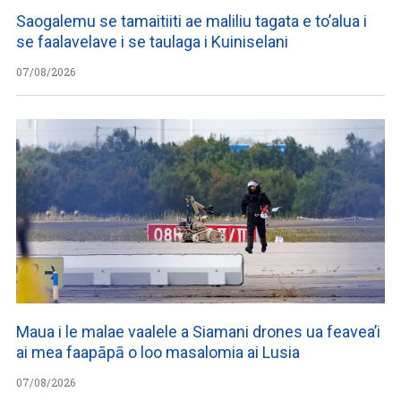
Saogalemu se tamaitiiti ae maliliu tagata e to’alua i
se faalavelave i se taulaga i Kuiniselani
07/08/2026
Maua i le malae vaalele a Siamani drones ua feavea’i
ai mea faapāpā o loo masalomia ai Lusia
07/08/2026