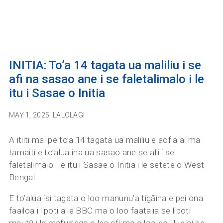
INITIA: To’a 14 tagata ua maliliu i se
afi na sasao ane i se faletalimalo i le
itu i Sasae o Initia
MAY 1, 2025
LALOLAGI
A itiiti mai pe to’a 14 tagata ua maliliu e aofia ai ma
tamaiti e to’alua ina ua sasao ane se afi i se
faletalimalo i le itu i Sasae o Initia i le setete o West
Bengal.
E to’alua isi tagata o loo manunu’a tigāina e pei ona
faailoa i lipoti a le BBC ma o loo faatalia se lipoti