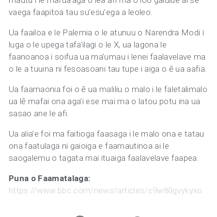
mautū i le mafua’aga o lea afi ma o loo galulue ai se
vaega faapitoa tau su’esu’ega a leoleo.
Ua faailoa e le Palemia o le atunuu o Narendra Modi i
luga o le upega tafa’ilagi o le X, ua lagona le
faanoanoa i soifua ua ma’umau i lenei faalavelave ma
o le a tuuina ni fesoasoani tau tupe i aiga o ē ua aafia.
Ua faamaonia foi o ē ua maliliu o malo i le faletalimalo
ua lē mafai ona aga’i ese mai ma o latou potu ina ua
sasao ane le afi.
Ua alia’e foi ma faitioga faasaga i le malo ona e tatau
ona faatulaga ni gaioiga e faamautinoa ai le
saogalemu o tagata mai ituaiga faalavelave faapea.
Puna o Faamatalaga:
https://www.bbc.com/news/articles/c9w80gvykyxo