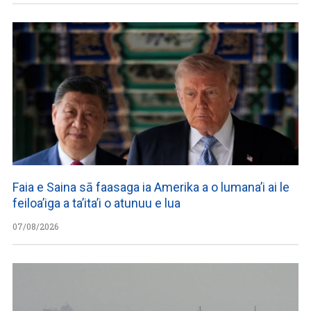
Faia e Saina sā faasaga ia Amerika a o lumana’i ai le
feiloa’iga a ta’ita’i o atunuu e lua
07/08/2026