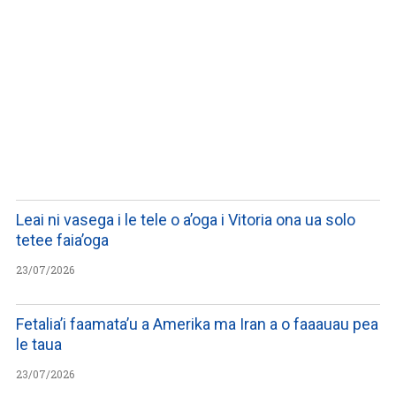
LISTEN TO PODCASTS
Leai ni vasega i le tele o a’oga i Vitoria ona ua solo
tetee faia’oga
23/07/2026
Fetalia’i faamata’u a Amerika ma Iran a o faaauau pea
le taua
23/07/2026