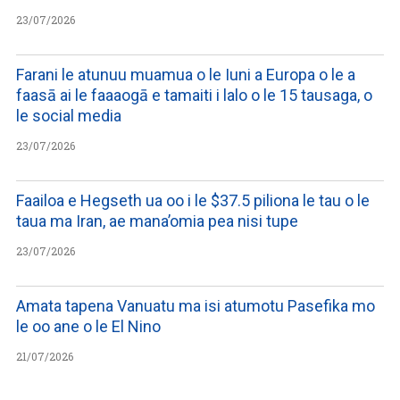
23/07/2026
Farani le atunuu muamua o le Iuni a Europa o le a
faasā ai le faaaogā e tamaiti i lalo o le 15 tausaga, o
le social media
23/07/2026
Faailoa e Hegseth ua oo i le $37.5 piliona le tau o le
taua ma Iran, ae mana’omia pea nisi tupe
23/07/2026
Amata tapena Vanuatu ma isi atumotu Pasefika mo
le oo ane o le El Nino
21/07/2026