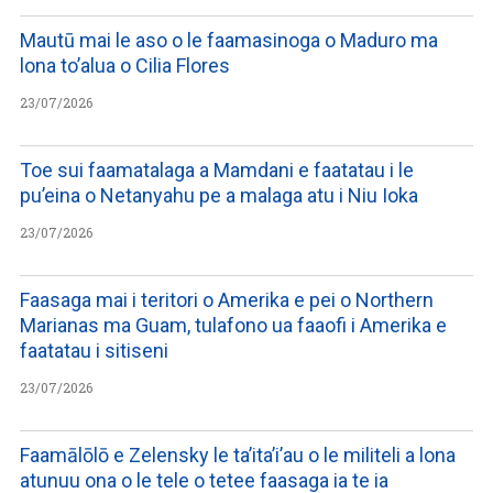
Mautū mai le aso o le faamasinoga o Maduro ma
lona to’alua o Cilia Flores
23/07/2026
Toe sui faamatalaga a Mamdani e faatatau i le
pu’eina o Netanyahu pe a malaga atu i Niu Ioka
23/07/2026
Faasaga mai i teritori o Amerika e pei o Northern
Marianas ma Guam, tulafono ua faaofi i Amerika e
faatatau i sitiseni
23/07/2026
Faamālōlō e Zelensky le ta’ita’i’au o le militeli a lona
atunuu ona o le tele o tetee faasaga ia te ia