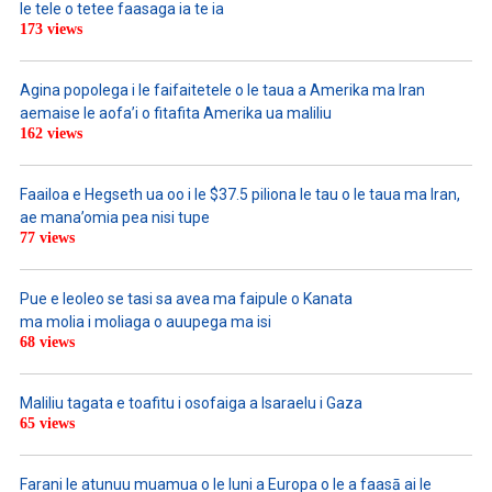
le tele o tetee faasaga ia te ia
173 views
Agina popolega i le faifaitetele o le taua a Amerika ma Iran
aemaise le aofa’i o fitafita Amerika ua maliliu
162 views
Faailoa e Hegseth ua oo i le $37.5 piliona le tau o le taua ma Iran,
ae mana’omia pea nisi tupe
77 views
Pue e leoleo se tasi sa avea ma faipule o Kanata
ma molia i moliaga o auupega ma isi
68 views
Maliliu tagata e toafitu i osofaiga a Isaraelu i Gaza
65 views
Farani le atunuu muamua o le Iuni a Europa o le a faasā ai le