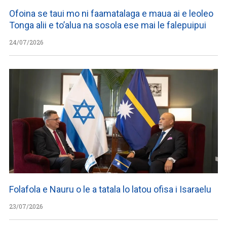
Ofoina se taui mo ni faamatalaga e maua ai e leoleo
Tonga alii e to’alua na sosola ese mai le falepuipui
24/07/2026
Folafola e Nauru o le a tatala lo latou ofisa i Isaraelu
23/07/2026