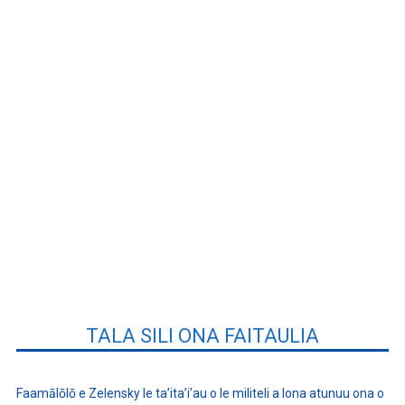
TALA SILI ONA FAITAULIA
Faamālōlō e Zelensky le ta’ita’i’au o le militeli a lona atunuu ona o