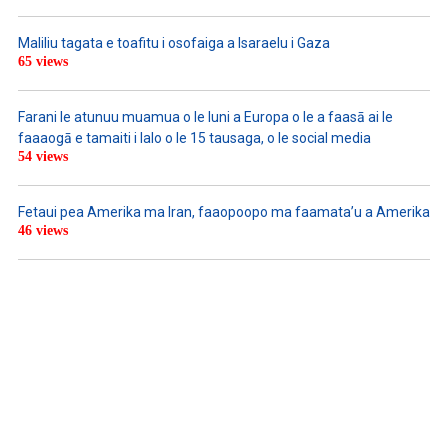
Maliliu tagata e toafitu i osofaiga a Isaraelu i Gaza
65 views
Farani le atunuu muamua o le Iuni a Europa o le a faasā ai le
faaaogā e tamaiti i lalo o le 15 tausaga, o le social media
54 views
Fetaui pea Amerika ma Iran, faaopoopo ma faamata’u a Amerika
46 views