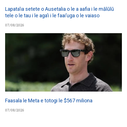
Lapata’ia setete o Ausetalia o le a aafia i le mālūlū
tele o le tau i le aga’i i le faai’uga o le vaiaso
07/08/2026
Faasala le Meta e totogi le $567 miliona
07/08/2026