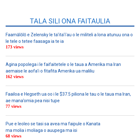
TALA SILI ONA FAITAULIA
Faamālōlō e Zelensky le ta’ita’i’au o le militeli a lona atunuu ona o
le tele o tetee faasaga ia te ia
173 views
Agina popolega i le faifaitetele o le taua a Amerika ma Iran
aemaise le aofa’i o fitafita Amerika ua maliliu
162 views
Faailoa e Hegseth ua oo i le $37.5 piliona le tau o le taua ma Iran,
ae mana’omia pea nisi tupe
77 views
Pue e leoleo se tasi sa avea ma faipule o Kanata
ma molia i moliaga o auupega ma isi
68 views