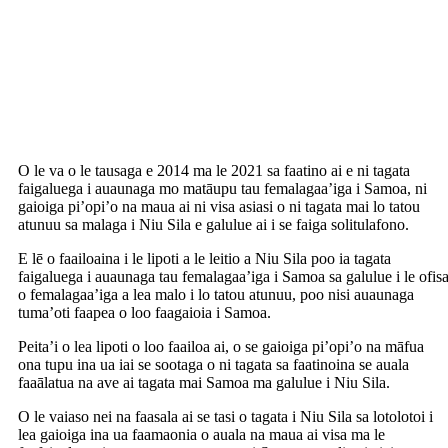
O le va o le tausaga e 2014 ma le 2021 sa faatino ai e ni tagata
faigaluega i auaunaga mo matāupu tau femalagaa’iga i Samoa, ni
gaioiga pi’opi’o na maua ai ni visa asiasi o ni tagata mai lo tatou
atunuu sa malaga i Niu Sila e galulue ai i se faiga solitulafono.
E lē o faailoaina i le lipoti a le leitio a Niu Sila poo ia tagata
faigaluega i auaunaga tau femalagaa’iga i Samoa sa galulue i le ofis
o femalagaa’iga a lea malo i lo tatou atunuu, poo nisi auaunaga
tuma’oti faapea o loo faagaioia i Samoa.
Peita’i o lea lipoti o loo faailoa ai, o se gaioiga pi’opi’o na māfua
ona tupu ina ua iai se sootaga o ni tagata sa faatinoina se auala
faaālatua na ave ai tagata mai Samoa ma galulue i Niu Sila.
O le vaiaso nei na faasala ai se tasi o tagata i Niu Sila sa lotolotoi i
lea gaioiga ina ua faamaonia o auala na maua ai visa ma le