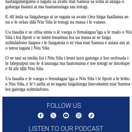
faafaigaluegaina o tagata sa avatu mai Samoa sa solia ai aiaiga o
galuega faatasi ai ma faamanuiaga tau totogi.
E 40 itula sa faigaluega ai se tagata sa avatu i lea faiga faaālatua ae
na o le selau tālā Niu Sila le totogi na maua i le vaiaso.
Ua faaalia e se ofisa sinia o le vaega o femalagaa’iga a le malo o Ni
Sila i lea lipoti o se taimi muamua lea ua maua ai se faiga
solitulafono faapea i le faagaioia o ni visa mai Samoa e asiasi atu ai
o tatou tagata i Niu Sila.
O se tasi sa molia foi i Niu Sila i lenei lava gaioiga o loo nofosala i
le falepuipui mo le 4 tausaga ma faatonuina e toe totogi se tinoitupe
e fā afe tālā Niu Sila.
Ua faaalia e le vaega o femalagaa’iga a Niu Sila i le lipoti a le leitio
a Niu Sila, e le’i aafia ai ni tagata faigaluega faavaitaimi mai Samoa 
lea gaioiga solitulafono.
FOLLOW US
LISTEN TO OUR PODCAST