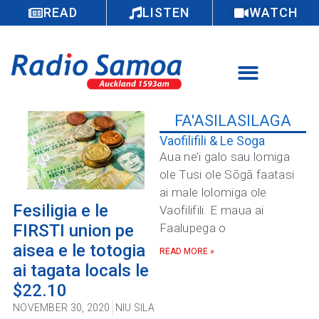
READ
LISTEN
WATCH
FA'ASILASILAGA
Vaofilifili & Le Soga
Aua ne’i galo sau lomiga
ole Tusi ole Sōgā faatasi
ai male lolomiga ole
Fesiligia e le
Vaofilifili. E maua ai
FIRSTI union pe
Faalupega o
aisea e le totogia
READ MORE »
ai tagata locals le
$22.10
NOVEMBER 30, 2020
NIU SILA