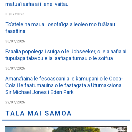
matua’i aafia ai i lenei vaitau
31/07/2026
To’atele na maua i osofa’iga a leoleo mo fuālaau
faasāina
30/07/2026
Faaalia popolega i suiga o le Jobseeker, o le a aafia ai
tupulaga talavou e iai aafiaga tumau o le soifua
30/07/2026
Amana’iaina le fesoasoani a le kamupani o le Coca-
Cola i le faatumauina o le faatagata a Utumakaiona
Sir Michael Jones i Eden Park
29/07/2026
TALA MAI SAMOA