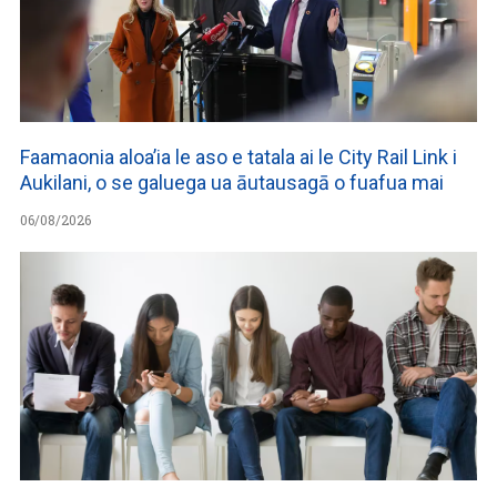
Faamaonia aloa’ia le aso e tatala ai le City Rail Link i
Aukilani, o se galuega ua āutausagā o fuafua mai
06/08/2026