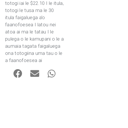
totogi iai le $22.10 I le itula,
totogi le tusa ma le 30
itula faigaluega a’o
faanofoesea I latou nei
atoa ai ma le tatau I le
pulega o le kamupani o le a
aumaia tagata faigaluega
ona totogiina uma tau o le
a faanofoesea ai