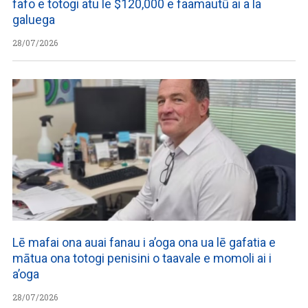
fafo e totogi atu le $120,000 e faamautū ai a la
galuega
28/07/2026
Lē mafai ona auai fanau i a’oga ona ua lē gafatia e
mātua ona totogi penisini o taavale e momoli ai i
a’oga
28/07/2026