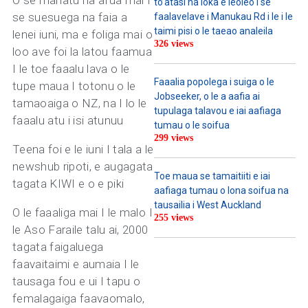
to’atasi na loka e leoleo i se
se suesuega na faia a
faalavelave i Manukau Rd i le i le
taimi pisi o le taeao analeila
lenei iuni, ma e foliga mai o
326 views
loo ave foi la latou faamua
I le toe faaalu lava o le
Faaalia popolega i suiga o le
tupe maua I totonu o le
Jobseeker, o le a aafia ai
tamaoaiga o NZ, na I lo le
tupulaga talavou e iai aafiaga
faaalu atu i isi atunuu
tumau o le soifua
299 views
Teena foi e le iuni I tala a le
newshub ripoti, e augagata
Toe maua se tamaitiiti e iai
tagata KIWI e o e piki
aafiaga tumau o lona soifua na
tausailia i West Auckland
O le faaaliga mai I le malo I
255 views
le Aso Faraile talu ai, 2000
tagata faigaluega
faavaitaimi e aumaia I le
tausaga fou e ui I tapu o
femalagaiga faavaomalo,