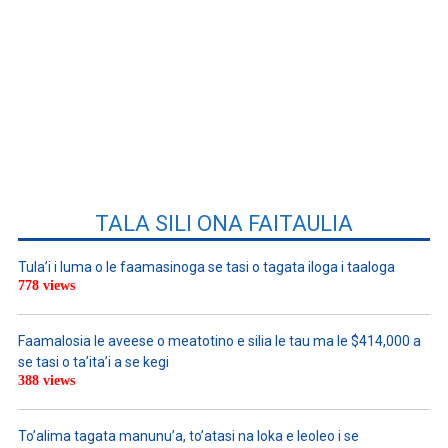
TALA SILI ONA FAITAULIA
Tula’i i luma o le faamasinoga se tasi o tagata iloga i taaloga
778 views
Faamalosia le aveese o meatotino e silia le tau ma le $414,000 a
se tasi o ta’ita’i a se kegi
388 views
To’alima tagata manunu’a, to’atasi na loka e leoleo i se