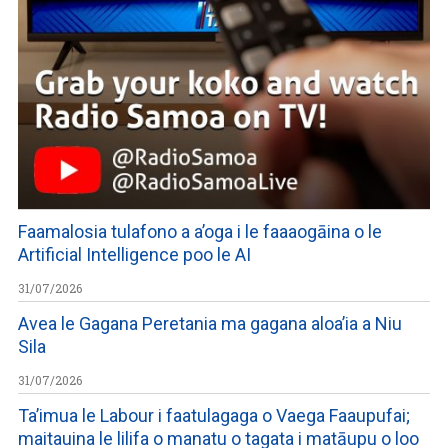
Faamalosia tulafono a a’oga i le faaaogāina o le
Artificial Intelligence poo le AI
31/07/2026
Avea le Gagana Peretania ma gagana aloa’ia a Niu
Sila
31/07/2026
Ta’imua le Labour i faatulagaga o Vaega Faaupufai;
maitauina le lilifa o manatu o tagata i matāupu o loo