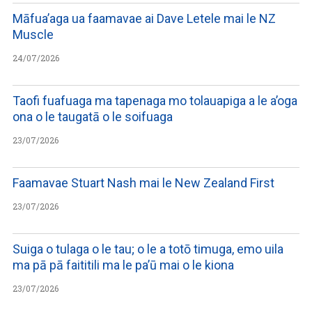
Māfua’aga ua faamavae ai Dave Letele mai le NZ
Muscle
24/07/2026
Taofi fuafuaga ma tapenaga mo tolauapiga a le a’oga
ona o le taugatā o le soifuaga
23/07/2026
Faamavae Stuart Nash mai le New Zealand First
23/07/2026
Suiga o tulaga o le tau; o le a totō timuga, emo uila
ma pā pā faititili ma le pa’ū mai o le kiona
23/07/2026