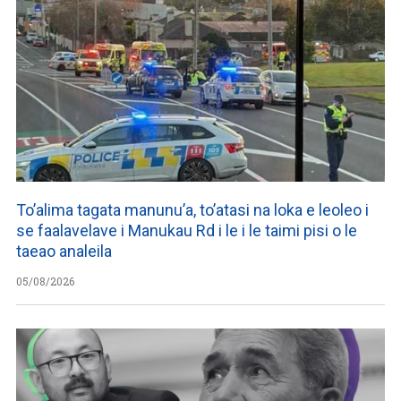
To’alima tagata manunu’a, to’atasi na loka e leoleo i
se faalavelave i Manukau Rd i le i le taimi pisi o le
taeao analeila
05/08/2026