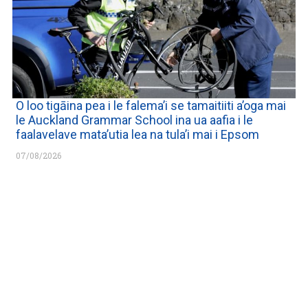
O loo tigāina pea i le falema’i se tamaitiiti a’oga mai
le Auckland Grammar School ina ua aafia i le
faalavelave mata’utia lea na tula’i mai i Epsom
07/08/2026