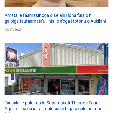
Amata le faamasinoga o se alii i lona faia o ni
gaioiga taufaamata’u i nisi o a’oga i totonu o Aukilani
29/07/2026
Faasala le pule ma le Supamaketi Thames Four
Square, ina ua ia faamalosia ni tagata galulue mai