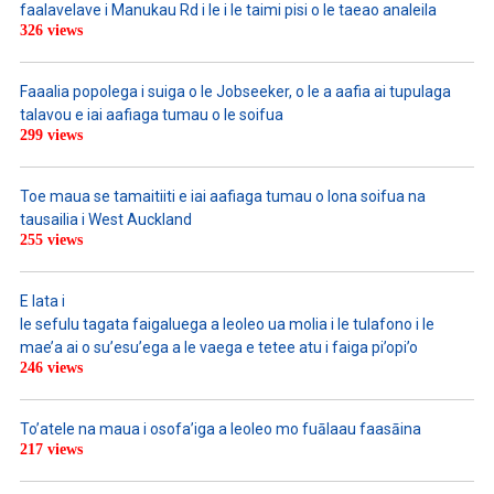
faalavelave i Manukau Rd i le i le taimi pisi o le taeao analeila
326 views
Faaalia popolega i suiga o le Jobseeker, o le a aafia ai tupulaga
talavou e iai aafiaga tumau o le soifua
299 views
Toe maua se tamaitiiti e iai aafiaga tumau o lona soifua na
tausailia i West Auckland
255 views
E lata i
le sefulu tagata faigaluega a leoleo ua molia i le tulafono i le
mae’a ai o su’esu’ega a le vaega e tetee atu i faiga pi’opi’o
246 views
To’atele na maua i osofa’iga a leoleo mo fuālaau faasāina
217 views