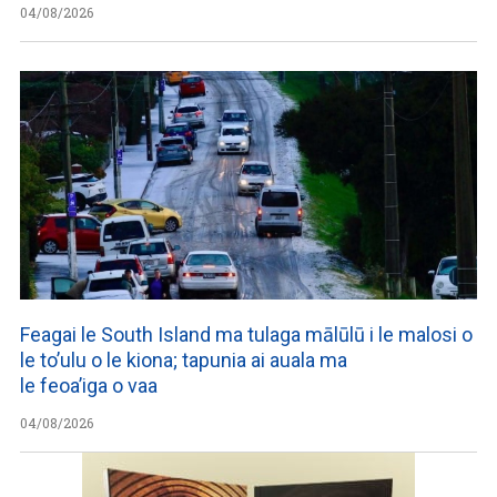
04/08/2026
Feagai le South Island ma tulaga mālūlū i le malosi o
le to’ulu o le kiona; tapunia ai auala ma
le feoa’iga o vaa
04/08/2026