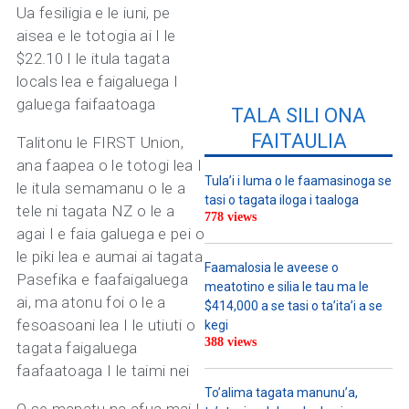
Ua fesiligia e le iuni, pe
aisea e le totogia ai I le
$22.10 I le itula tagata
locals lea e faigaluega I
galuega faifaatoaga
TALA SILI ONA
FAITAULIA
Talitonu le FIRST Union,
ana faapea o le totogi lea I
Tula’i i luma o le faamasinoga se
le itula semamanu o le a
tasi o tagata iloga i taaloga
tele ni tagata NZ o le a
778 views
agai I e faia galuega e pei o
le piki lea e aumai ai tagata
Faamalosia le aveese o
Pasefika e faafaigaluega
meatotino e silia le tau ma le
ai, ma atonu foi o le a
$414,000 a se tasi o ta’ita’i a se
fesoasoani lea I le utiuti o
kegi
388 views
tagata faigaluega
faafaatoaga I le taimi nei
To’alima tagata manunu’a,
O se manatu na afua mai I