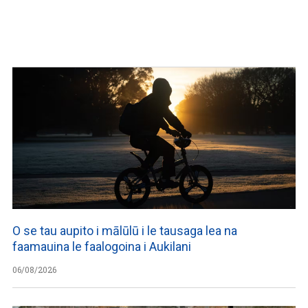
O se tau aupito i mālūlū i le tausaga lea na
faamauina le faalogoina i Aukilani
06/08/2026