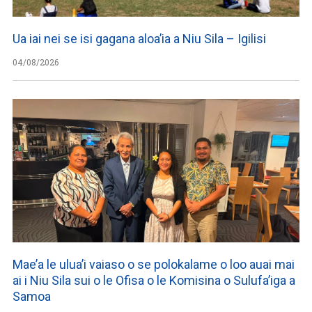
Ua iai nei se isi gagana aloa’ia a Niu Sila – Igilisi
04/08/2026
Mae’a le ulua’i vaiaso o se polokalame o loo auai mai
ai i Niu Sila sui o le Ofisa o le Komisina o Sulufa’iga a
Samoa