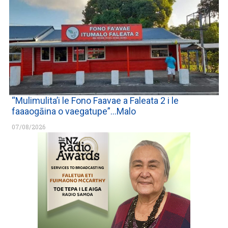
“Mulimulita’i le Fono Faavae a Faleata 2 i le
faaaogāina o vaegatupe”…Malo
07/08/2026