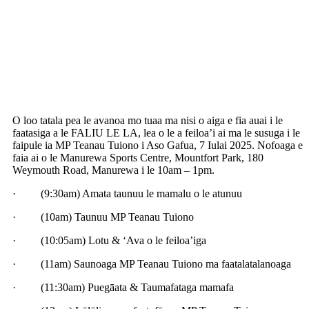
O loo tatala pea le avanoa mo tuaa ma nisi o aiga e fia auai i le
faatasiga a le FALIU LE LA, lea o le a feiloa’i ai ma le susuga i le
faipule ia MP Teanau Tuiono i Aso Gafua, 7 Iulai 2025. Nofoaga e
faia ai o le Manurewa Sports Centre, Mountfort Park, 180
Weymouth Road, Manurewa i le 10am – 1pm.
· (9:30am) Amata taunuu le mamalu o le atunuu
· (10am) Taunuu MP Teanau Tuiono
· (10:05am) Lotu & ‘Ava o le feiloa’iga
· (11am) Saunoaga MP Teanau Tuiono ma faatalatalanoaga
· (11:30am) Puegāata & Taumafataga mamafa