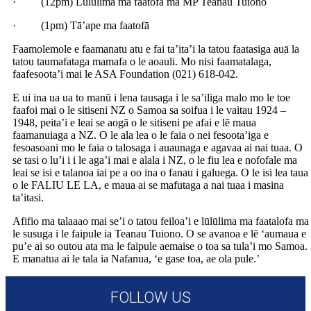
· (12pm) Lūlūlima ma faatofā ma MP Teanau Tuiono
· (1pm) Tā’ape ma faatofā
Faamolemole e faamanatu atu e fai ta’ita’i la tatou faatasiga auā la
tatou taumafataga mamafa o le aoauli. Mo nisi faamatalaga,
faafesoota’i mai le ASA Foundation (021) 618-042.
E ui ina ua ua to manū i lena tausaga i le sa’iliga malo mo le toe
faafoi mai o le sitiseni NZ o Samoa sa soifua i le vaitau 1924 –
1948, peita’i e leai se aogā o le sitiseni pe afai e lē maua
faamanuiaga a NZ. O le ala lea o le faia o nei fesoota’iga e
fesoasoani mo le faia o talosaga i auaunaga e agavaa ai nai tuaa. O
se tasi o lu’i i i le aga’i mai e alala i NZ, o le fiu lea e nofofale ma
leai se isi e talanoa iai pe a oo ina o fanau i galuega. O le isi lea taua
o le FALIU LE LA, e maua ai se mafutaga a nai tuaa i masina
ta’itasi.
Afifio ma talaaao mai se’i o tatou feiloa’i e lūlūlima ma faatalofa ma
le susuga i le faipule ia Teanau Tuiono. O se avanoa e lē ‘aumaua e
pu’e ai so outou ata ma le faipule aemaise o toa sa tula’i mo Samoa.
E manatua ai le tala ia Nafanua, ‘e gase toa, ae ola pule.’
FOLLOW US