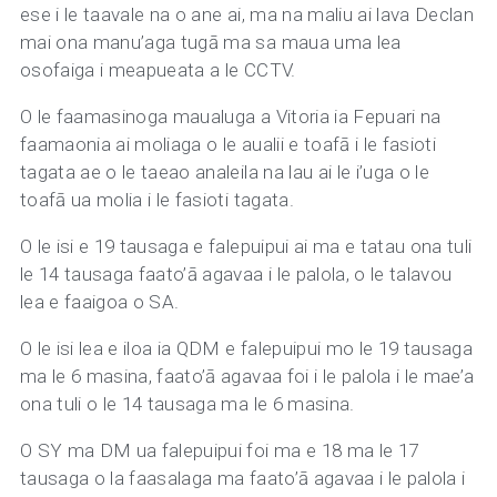
ese i le taavale na o ane ai, ma na maliu ai lava Declan
mai ona manu’aga tugā ma sa maua uma lea
osofaiga i meapueata a le CCTV.
O le faamasinoga maualuga a Vitoria ia Fepuari na
faamaonia ai moliaga o le aualii e toafā i le fasioti
tagata ae o le taeao analeila na lau ai le i’uga o le
toafā ua molia i le fasioti tagata.
O le isi e 19 tausaga e falepuipui ai ma e tatau ona tuli
le 14 tausaga faato’ā agavaa i le palola, o le talavou
lea e faaigoa o SA.
O le isi lea e iloa ia QDM e falepuipui mo le 19 tausaga
ma le 6 masina, faato’ā agavaa foi i le palola i le mae’a
ona tuli o le 14 tausaga ma le 6 masina.
O SY ma DM ua falepuipui foi ma e 18 ma le 17
tausaga o la faasalaga ma faato’ā agavaa i le palola i