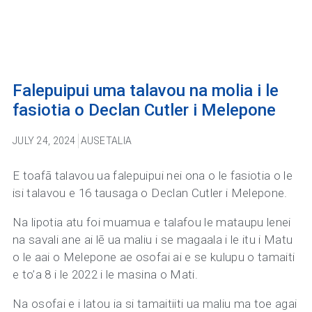
Falepuipui uma talavou na molia i le
fasiotia o Declan Cutler i Melepone
JULY 24, 2024
AUSETALIA
E toafā talavou ua falepuipui nei ona o le fasiotia o le
isi talavou e 16 tausaga o Declan Cutler i Melepone.
Na lipotia atu foi muamua e talafou le mataupu lenei
na savali ane ai lē ua maliu i se magaala i le itu i Matu
o le aai o Melepone ae osofai ai e se kulupu o tamaiti
e to’a 8 i le 2022 i le masina o Mati.
Na osofai e i latou ia si tamaitiiti ua maliu ma toe agai