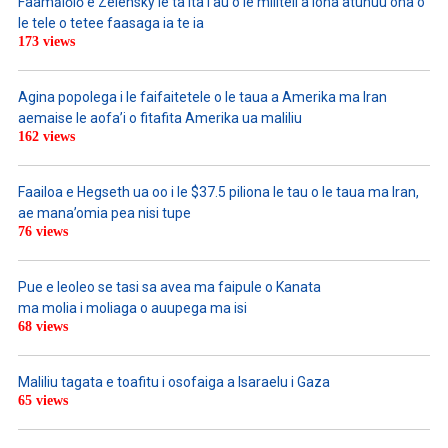
Faamālōlō e Zelensky le ta’ita’i’au o le militeli a lona atunuu ona o
le tele o tetee faasaga ia te ia
173 views
Agina popolega i le faifaitetele o le taua a Amerika ma Iran
aemaise le aofa’i o fitafita Amerika ua maliliu
162 views
Faailoa e Hegseth ua oo i le $37.5 piliona le tau o le taua ma Iran,
ae mana’omia pea nisi tupe
76 views
Pue e leoleo se tasi sa avea ma faipule o Kanata
ma molia i moliaga o auupega ma isi
68 views
Maliliu tagata e toafitu i osofaiga a Isaraelu i Gaza
65 views