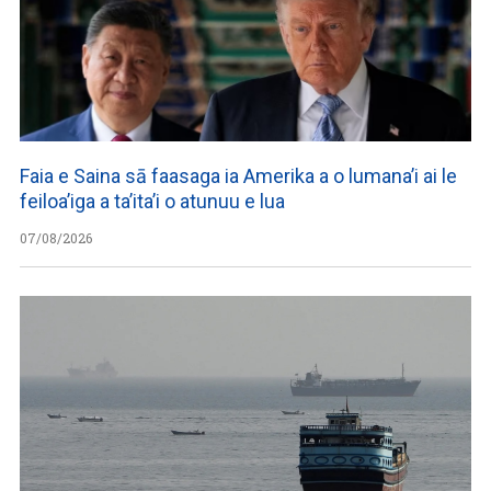
Faia e Saina sā faasaga ia Amerika a o lumana’i ai le
feiloa’iga a ta’ita’i o atunuu e lua
07/08/2026