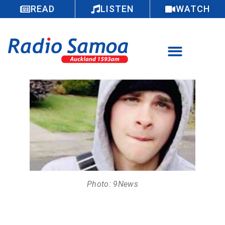
READ
LISTEN
WATCH
Photo: 9News