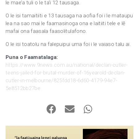
le mae’a tuli o le ta’i 12 tausaga.
O le isi tamaitiiti e 13 tausaga na aofia foi i le mataupu
lea na sao mai le faamasinoga ona e laitiiti tele e lē
mafai ona faasala faasolitulafono.
O le isi toatolu na falepuipui uma foi i le vaiaso talu ai.
Puna o Faamatalaga:
https://www.9news.com.au/national/declan-cutler-
teens-jailed-for-brutal-murder-of-16yearold-declan-
cutler-in-melbourne/825fdd18-6d60-4179-94e7-
5e8512bb27be