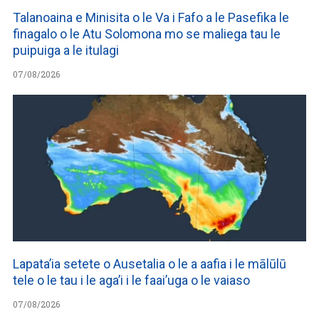
Talanoaina e Minisita o le Va i Fafo a le Pasefika le
finagalo o le Atu Solomona mo se maliega tau le
puipuiga a le itulagi
07/08/2026
Lapata’ia setete o Ausetalia o le a aafia i le mālūlū
tele o le tau i le aga’i i le faai’uga o le vaiaso
07/08/2026