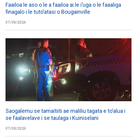
Faailoa le aso o le a faailoa ai le i’uga o le faaaliga
finagalo i le tuto’atasi o Bougainville
07/08/2026
Saogalemu se tamaitiiti ae maliliu tagata e to’alua i
se faalavelave i se taulaga i Kuiniselani
07/08/2026