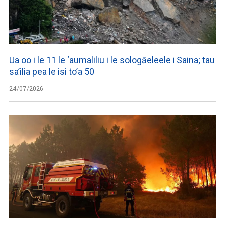
Ua oo i le 11 le ‘aumaliliu i le sologāeleele i Saina; tau
sa’ilia pea le isi to’a 50
24/07/2026