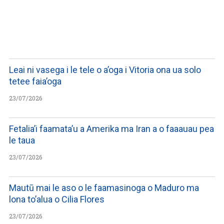
LISTEN TO PODCASTS
Leai ni vasega i le tele o a’oga i Vitoria ona ua solo
tetee faia’oga
23/07/2026
Fetalia’i faamata’u a Amerika ma Iran a o faaauau pea
le taua
23/07/2026
Mautū mai le aso o le faamasinoga o Maduro ma
lona to’alua o Cilia Flores
23/07/2026