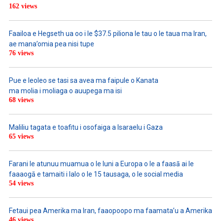
162 views
Faailoa e Hegseth ua oo i le $37.5 piliona le tau o le taua ma Iran,
ae mana’omia pea nisi tupe
76 views
Pue e leoleo se tasi sa avea ma faipule o Kanata
ma molia i moliaga o auupega ma isi
68 views
Maliliu tagata e toafitu i osofaiga a Isaraelu i Gaza
65 views
Farani le atunuu muamua o le Iuni a Europa o le a faasā ai le
faaaogā e tamaiti i lalo o le 15 tausaga, o le social media
54 views
Fetaui pea Amerika ma Iran, faaopoopo ma faamata’u a Amerika
46 views