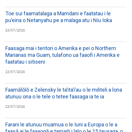
Toe sui faamatalaga a Mamdani e faatatau i le
pu’eina o Netanyahu pe a malaga atu i Niu Ioka
23/07/2026
Faasaga mai i teritori o Amerika e pei o Northern
Marianas ma Guam, tulafono ua faaofi i Amerika e
faatatau i sitiseni
23/07/2026
Faamālōlō e Zelensky le ta’ita’i’au o le militeli a lona
atunuu ona o le tele o tetee faasaga ia te ia
23/07/2026
Farani le atunuu muamua o le Iuni a Europa o le a
faasā ai le faaaogā e tamaiti i lalo o le 15 tausaga, o