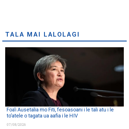
TALA MAI LALOLAGI
Foa’i Ausetalia mo Fiti, fesoasoani i le tali atu i le
to’atele o tagata ua aafia i le HIV
07/08/2026