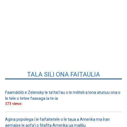
TALA SILI ONA FAITAULIA
Faamālōlō e Zelensky le ta’ita’i’au o le militeli a lona atunuu ona o
le tele o tetee faasaga ia te ia
173 views
Agina popolega i le faifaitetele o le taua a Amerika ma Iran
aemaise le aofa’i o fitafita Amerika ua maliliu