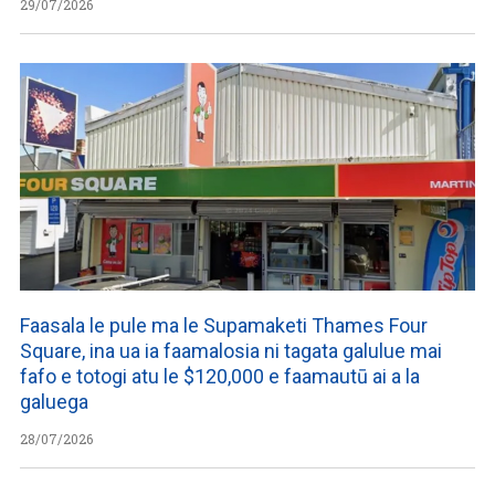
29/07/2026
Faasala le pule ma le Supamaketi Thames Four
Square, ina ua ia faamalosia ni tagata galulue mai
fafo e totogi atu le $120,000 e faamautū ai a la
galuega
28/07/2026