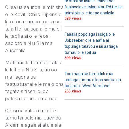
to’atasi na loka e leoleo i se
O lea ua saunoa le minisita
faalavelave i Manukau Rd i le i le
taimi pisi o le taeao analeila
o le Koviti, Chris Hipkins e
328 views
le o toe mamao maua se
tala I le faaiuga a le malo I
Faaalia popolega i suiga o le
le taofia ai o le feoai
Jobseeker, o le a aafia ai
saoloto a Niu Sila ma
tupulaga talavou e iai aafiaga
Ausetalia
tumau o le soifua
300 views
Molimau le toatele I tala a
le leitio a Niu Sila, ua oo
Toe maua se tamaitiiti e iai
mai lagona ua
aafiaga tumau o lona soifua na
faatuatuanai e le malo ona
tausailia i West Auckland
tagata sitiseni o loo
255 views
poloka I atunuu mamao
O nisi ua valaau mai I le
tamaitai palemia, Jacinda
Ardern e agalelei atu e ala I