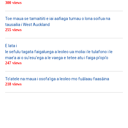
300 views
Toe maua se tamaitiiti e iai aafiaga tumau o lona soifua na
tausailia i West Auckland
255 views
E lata i
le sefulu tagata faigaluega a leoleo ua molia i le tulafono i le
mae’a ai o su’esu’ega a le vaega e tetee atu i faiga pi’opi’o
247 views
To’atele na maua i osofa’iga a leoleo mo fuālaau faasāina
218 views