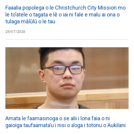
Faaalia popolega o le Christchurch City Mission mo
le to’atele o tagata e lē o iai ni fale e malu ai ona o
tulaga mālūlū o le tau
29/07/2026
Amata le faamasinoga o se alii i lona faia o ni
gaioiga taufaamata’u i nisi o a’oga i totonu o Aukilani