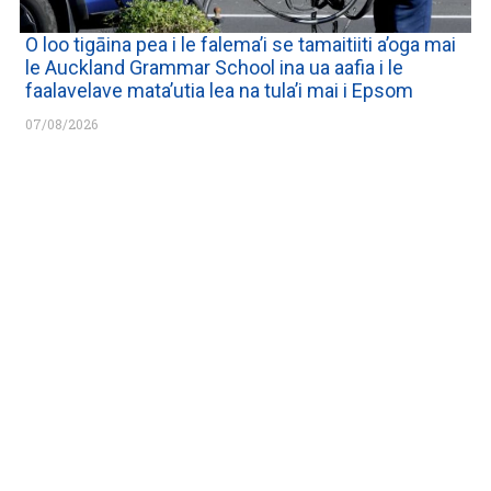
O loo tigāina pea i le falema’i se tamaitiiti a’oga mai
le Auckland Grammar School ina ua aafia i le
faalavelave mata’utia lea na tula’i mai i Epsom
07/08/2026