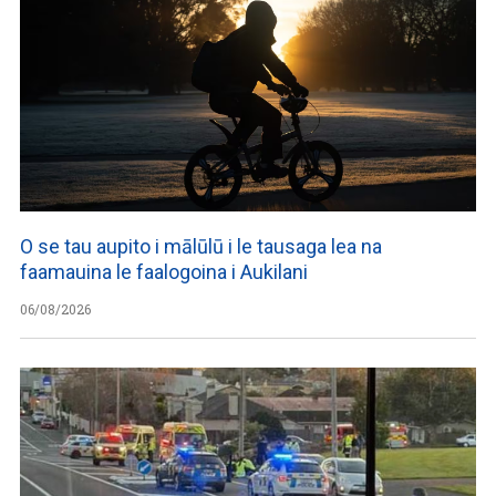
O se tau aupito i mālūlū i le tausaga lea na
faamauina le faalogoina i Aukilani
06/08/2026