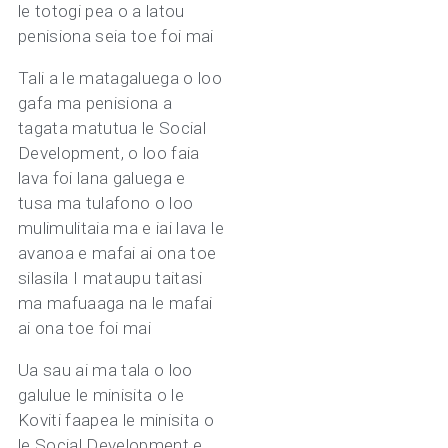
le totogi pea o a latou
penisiona seia toe foi mai
Tali a le matagaluega o loo
gafa ma penisiona a
tagata matutua le Social
Development, o loo faia
lava foi lana galuega e
tusa ma tulafono o loo
mulimulitaia ma e iai lava le
avanoa e mafai ai ona toe
silasila I mataupu taitasi
ma mafuaaga na le mafai
ai ona toe foi mai
Ua sau ai ma tala o loo
galulue le minisita o le
Koviti faapea le minisita o
le Social Development e