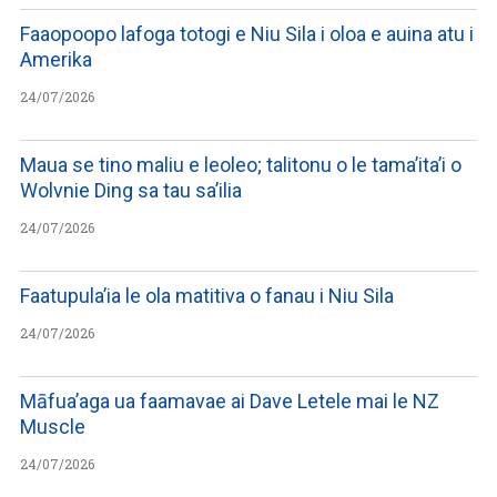
Faaopoopo lafoga totogi e Niu Sila i oloa e auina atu i
Amerika
24/07/2026
Maua se tino maliu e leoleo; talitonu o le tama’ita’i o
Wolvnie Ding sa tau sa’ilia
24/07/2026
Faatupula’ia le ola matitiva o fanau i Niu Sila
24/07/2026
Māfua’aga ua faamavae ai Dave Letele mai le NZ
Muscle
24/07/2026