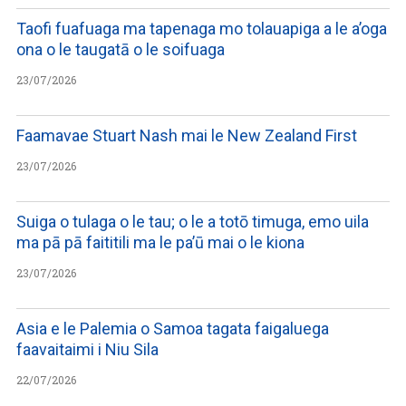
Taofi fuafuaga ma tapenaga mo tolauapiga a le a’oga
ona o le taugatā o le soifuaga
23/07/2026
Faamavae Stuart Nash mai le New Zealand First
23/07/2026
Suiga o tulaga o le tau; o le a totō timuga, emo uila
ma pā pā faititili ma le pa’ū mai o le kiona
23/07/2026
Asia e le Palemia o Samoa tagata faigaluega
faavaitaimi i Niu Sila
22/07/2026