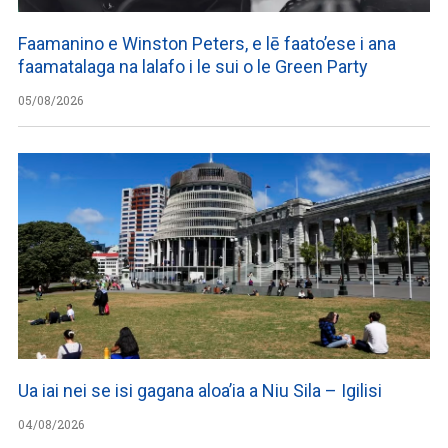
Faamanino e Winston Peters, e lē faato’ese i ana
faamatalaga na lalafo i le sui o le Green Party
05/08/2026
Ua iai nei se isi gagana aloa’ia a Niu Sila – Igilisi
04/08/2026