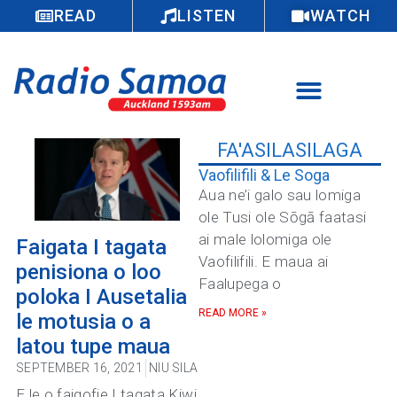
READ
LISTEN
WATCH
FA'ASILASILAGA
Vaofilifili & Le Soga
Aua ne’i galo sau lomiga
ole Tusi ole Sōgā faatasi
ai male lolomiga ole
Faigata I tagata
Vaofilifili. E maua ai
penisiona o loo
Faalupega o
poloka I Ausetalia
READ MORE »
le motusia o a
latou tupe maua
SEPTEMBER 16, 2021
NIU SILA
E le o faigofie I tagata Kiwi