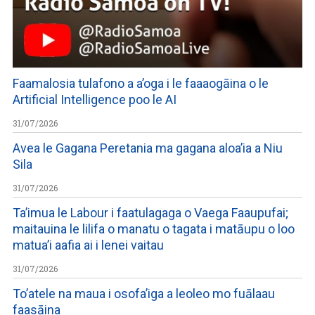
Faamalosia tulafono a a’oga i le faaaogāina o le
Artificial Intelligence poo le AI
31/07/2026
Avea le Gagana Peretania ma gagana aloa’ia a Niu
Sila
31/07/2026
Ta’imua le Labour i faatulagaga o Vaega Faaupufai;
maitauina le lilifa o manatu o tagata i matāupu o loo
matua’i aafia ai i lenei vaitau
31/07/2026
To’atele na maua i osofa’iga a leoleo mo fuālaau
faasāina