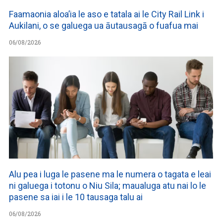
Faamaonia aloa’ia le aso e tatala ai le City Rail Link i
Aukilani, o se galuega ua āutausagā o fuafua mai
06/08/2026
Alu pea i luga le pasene ma le numera o tagata e leai
ni galuega i totonu o Niu Sila; maualuga atu nai lo le
pasene sa iai i le 10 tausaga talu ai
06/08/2026