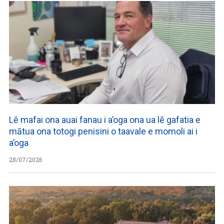
Lē mafai ona auai fanau i a’oga ona ua lē gafatia e
mātua ona totogi penisini o taavale e momoli ai i
a’oga
28/07/2026