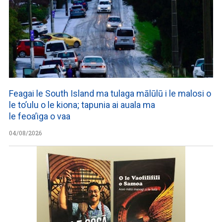
Feagai le South Island ma tulaga mālūlū i le malosi o
le to’ulu o le kiona; tapunia ai auala ma
le feoa’iga o vaa
04/08/2026