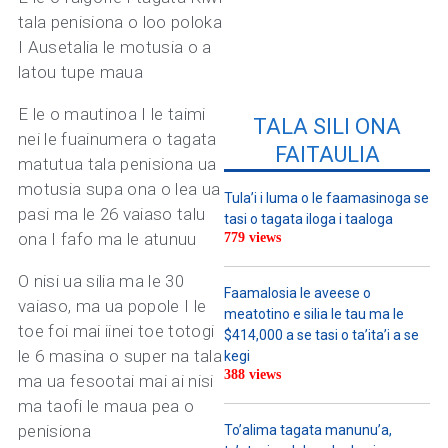
tala penisiona o loo poloka
I Ausetalia le motusia o a
latou tupe maua
E le o mautinoa I le taimi
TALA SILI ONA
nei le fuainumera o tagata
FAITAULIA
matutua tala penisiona ua
motusia supa ona o lea ua
Tula’i i luma o le faamasinoga se
pasi ma le 26 vaiaso talu
tasi o tagata iloga i taaloga
ona I fafo ma le atunuu
779 views
O nisi ua silia ma le 30
Faamalosia le aveese o
vaiaso, ma ua popole I le
meatotino e silia le tau ma le
toe foi mai iinei toe totogi
$414,000 a se tasi o ta’ita’i a se
le 6 masina o super na tala
kegi
388 views
ma ua fesootai mai ai nisi
ma taofi le maua pea o
penisiona
To’alima tagata manunu’a,