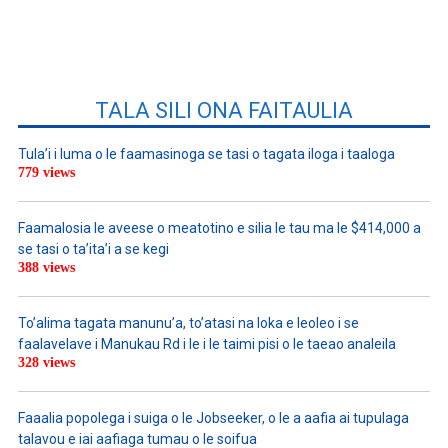
TALA SILI ONA FAITAULIA
Tula’i i luma o le faamasinoga se tasi o tagata iloga i taaloga
779 views
Faamalosia le aveese o meatotino e silia le tau ma le $414,000 a
se tasi o ta’ita’i a se kegi
388 views
To’alima tagata manunu’a, to’atasi na loka e leoleo i se
faalavelave i Manukau Rd i le i le taimi pisi o le taeao analeila
328 views
Faaalia popolega i suiga o le Jobseeker, o le a aafia ai tupulaga
talavou e iai aafiaga tumau o le soifua