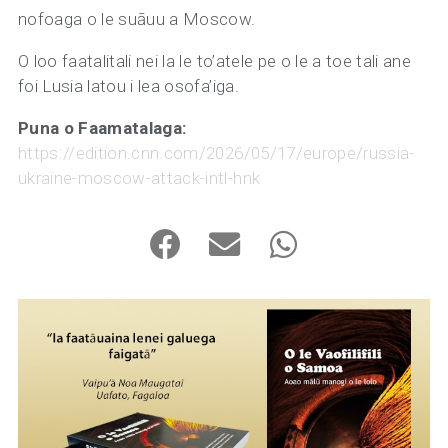
nofoaga o le suāuu a Moscow.
O loo faatalitali nei la le to’atele pe o le a toe tali ane
foi Lusia latou i lea osofa’iga.
Puna o Faamatalaga:
https://edition.cnn.com/2026/05/17/europe/russia-
ukraine-moscow-attack-intl-hnk