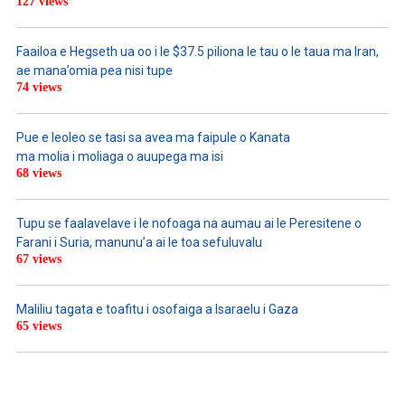
127 views
Faailoa e Hegseth ua oo i le $37.5 piliona le tau o le taua ma Iran,
ae mana’omia pea nisi tupe
74 views
Pue e leoleo se tasi sa avea ma faipule o Kanata
ma molia i moliaga o auupega ma isi
68 views
Tupu se faalavelave i le nofoaga na aumau ai le Peresitene o
Farani i Suria, manunu’a ai le toa sefuluvalu
67 views
Maliliu tagata e toafitu i osofaiga a Isaraelu i Gaza
65 views