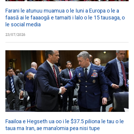
Farani le atunuu muamua o le Iuni a Europa o le a
faasā ai le faaaogā e tamaiti i lalo o le 15 tausaga, o
le social media
23/07/2026
Faailoa e Hegseth ua oo i le $37.5 piliona le tau o le
taua ma Iran, ae mana’omia pea nisi tupe