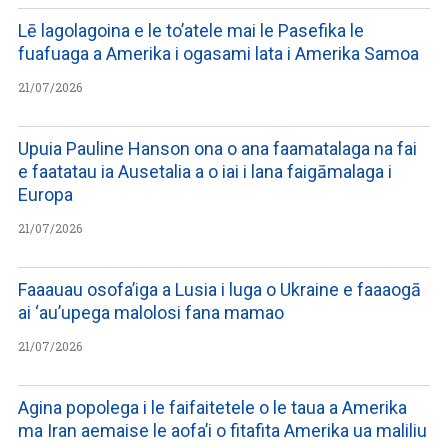
Lē lagolagoina e le to’atele mai le Pasefika le
fuafuaga a Amerika i ogasami lata i Amerika Samoa
21/07/2026
Upuia Pauline Hanson ona o ana faamatalaga na fai
e faatatau ia Ausetalia a o iai i lana faigāmalaga i
Europa
21/07/2026
Faaauau osofa’iga a Lusia i luga o Ukraine e faaaogā
ai ‘au’upega malolosi fana mamao
21/07/2026
Agina popolega i le faifaitetele o le taua a Amerika
ma Iran aemaise le aofa’i o fitafita Amerika ua maliliu