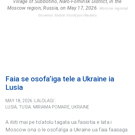
village of Subbotino, Naro-Fominsk District, in the
Moscow region, Russia, on May 17, 2026.
Moscow regional
Governor Andrei Vorobyov/Reuters
Faia se osofa’iga tele a Ukraine ia
Lusia
MAY 18, 2026
LALOLAGI
LUSIA
,
TUSIA: MIRIAMA POMARE
,
UKRAINE
A itiiti mai pe to’atolu tagata ua fasiotia e lata i
Moscow ona o le osofa’iga a Ukraine ua faia faasaga