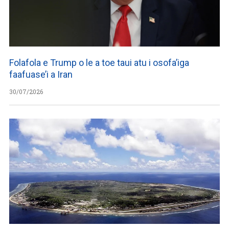
Folafola e Trump o le a toe taui atu i osofa’iga
faafuase’i a Iran
30/07/2026