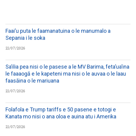
LISTEN TO PODCASTS
Faai’u puta le faamanatuina o le manumalo a
Sepania i le soka
21/07/2026
Sa’ilia pea nisi o le pasese a le MV Barima, feta’ua’ina
le faaaogā e le kapeteni ma nisi o le auvaa o le laau
faasāina o le mariuana
21/07/2026
Folafola e Trump tariffs e 50 pasene e totogi e
Kanata mo nisi o ana oloa e auina atu i Amerika
21/07/2026