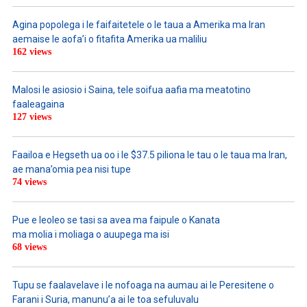
Agina popolega i le faifaitetele o le taua a Amerika ma Iran
aemaise le aofa’i o fitafita Amerika ua maliliu
162 views
Malosi le asiosio i Saina, tele soifua aafia ma meatotino
faaleagaina
127 views
Faailoa e Hegseth ua oo i le $37.5 piliona le tau o le taua ma Iran,
ae mana’omia pea nisi tupe
74 views
Pue e leoleo se tasi sa avea ma faipule o Kanata
ma molia i moliaga o auupega ma isi
68 views
Tupu se faalavelave i le nofoaga na aumau ai le Peresitene o
Farani i Suria, manunu’a ai le toa sefuluvalu