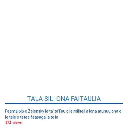
TALA SILI ONA FAITAULIA
Faamālōlō e Zelensky le ta’ita’i’au o le militeli a lona atunuu ona o
le tele o tetee faasaga ia te ia
172 views