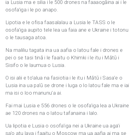
ia Lusia ma e silia i le 500 drones na faaaogāina ai i le
osofa’iga i le po anapo.
Lipotia e le ofisa faasalalau a Lusia le TASS o le
osofa’iga aupito tele lea ua faia ane e Ukraine i totonu
o le tausaga atoa.
Na maliliu tagata ina ua aafia o latou fale i drones e
pei o se tasi tinā i le faaitu o Khimki i le itu i Mātū i
Sisifo o le laumua o Lusia.
O isi alii e to’alua na fasiotia i le itu i Mātū i Sasa’e o
Lusia ina ua pa’ū se drone i luga o lo latou fale ma e iai
ma isi o loo manunu’a ai.
Fai mai Lusia e 556 drones o le osofa’iga lea a Ukraine
ae 120 drones na o latou tafanaina i lalo.
Ua lipotia e Lusia o osofa’iga nei a Ukraine ua aga’i
sa’o atu lava i faaitu o Moscow ma ua aafia ai ma se