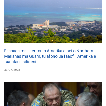
Faasaga mai i teritori o Amerika e pei o Northern
Marianas ma Guam, tulafono ua faaofi i Amerika e
faatatau i sitiseni
23/07/2026