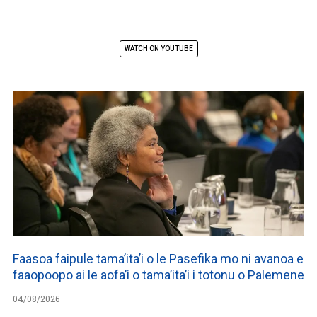
WATCH ON YOUTUBE
Faasoa faipule tama’ita’i o le Pasefika mo ni avanoa e
faaopoopo ai le aofa’i o tama’ita’i i totonu o Palemene
04/08/2026