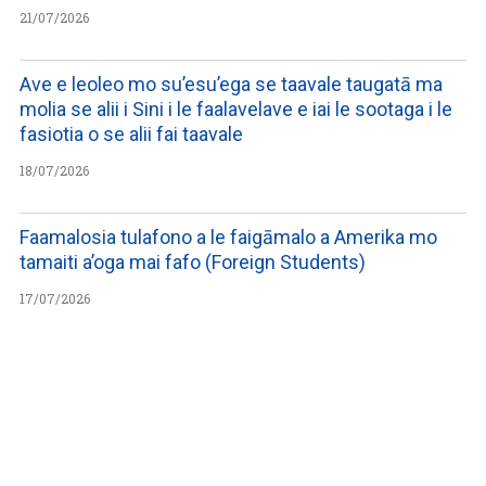
21/07/2026
Ave e leoleo mo su’esu’ega se taavale taugatā ma
molia se alii i Sini i le faalavelave e iai le sootaga i le
fasiotia o se alii fai taavale
18/07/2026
Faamalosia tulafono a le faigāmalo a Amerika mo
tamaiti a’oga mai fafo (Foreign Students)
17/07/2026