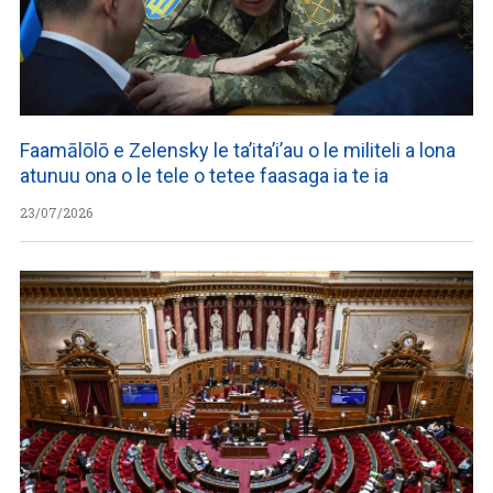
Faamālōlō e Zelensky le ta’ita’i’au o le militeli a lona
atunuu ona o le tele o tetee faasaga ia te ia
23/07/2026