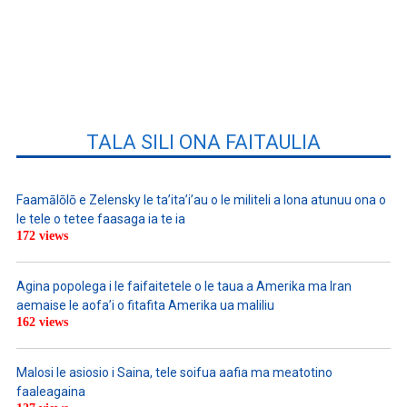
TALA SILI ONA FAITAULIA
Faamālōlō e Zelensky le ta’ita’i’au o le militeli a lona atunuu ona o
le tele o tetee faasaga ia te ia
172 views
Agina popolega i le faifaitetele o le taua a Amerika ma Iran
aemaise le aofa’i o fitafita Amerika ua maliliu
162 views
Malosi le asiosio i Saina, tele soifua aafia ma meatotino
faaleagaina