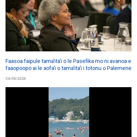
Faasoa faipule tama’ita’i o le Pasefika mo ni avanoa e
faaopoopo ai le aofa’i o tama’ita’i i totonu o Palemene
04/08/2026