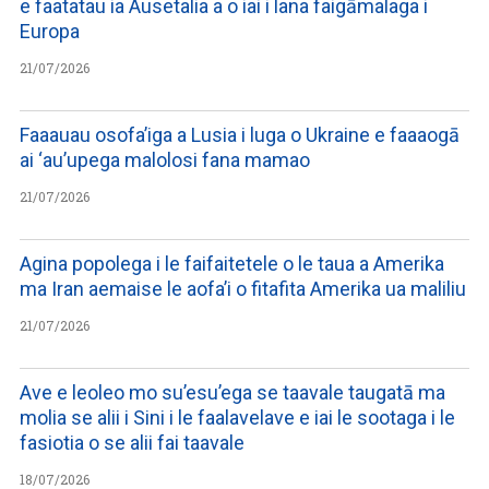
e faatatau ia Ausetalia a o iai i lana faigāmalaga i
Europa
21/07/2026
Faaauau osofa’iga a Lusia i luga o Ukraine e faaaogā
ai ‘au’upega malolosi fana mamao
21/07/2026
Agina popolega i le faifaitetele o le taua a Amerika
ma Iran aemaise le aofa’i o fitafita Amerika ua maliliu
21/07/2026
Ave e leoleo mo su’esu’ega se taavale taugatā ma
molia se alii i Sini i le faalavelave e iai le sootaga i le
fasiotia o se alii fai taavale
18/07/2026