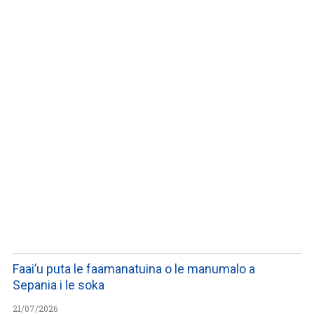
LISTEN TO PODCASTS
Faai’u puta le faamanatuina o le manumalo a
Sepania i le soka
21/07/2026