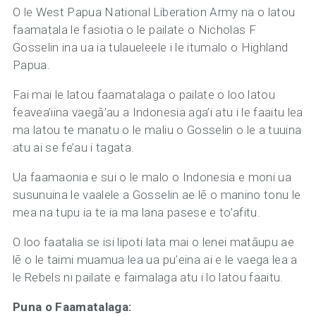
O le West Papua National Liberation Army na o latou
faamatala le fasiotia o le pailate o Nicholas F
Gosselin ina ua ia tulaueleele i le itumalo o Highland
Papua.
Fai mai le latou faamatalaga o pailate o loo latou
feavea’iina vaegā’au a Indonesia aga’i atu i le faaitu lea
ma latou te manatu o le maliu o Gosselin o le a tuuina
atu ai se fe’au i tagata.
Ua faamaonia e sui o le malo o Indonesia e moni ua
susunuina le vaalele a Gosselin ae lē o manino tonu le
mea na tupu ia te ia ma lana pasese e to’afitu.
O loo faatalia se isi lipoti lata mai o lenei matāupu ae
lē o le taimi muamua lea ua pu’eina ai e le vaega lea a
le Rebels ni pailate e faimalaga atu i lo latou faaitu.
Puna o Faamatalaga: