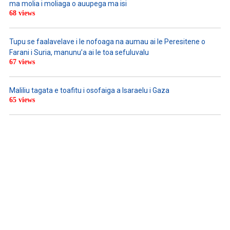
ma molia i moliaga o auupega ma isi
68 views
Tupu se faalavelave i le nofoaga na aumau ai le Peresitene o
Farani i Suria, manunu’a ai le toa sefuluvalu
67 views
Maliliu tagata e toafitu i osofaiga a Isaraelu i Gaza
65 views