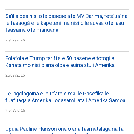
Sa’ilia pea nisi o le pasese a le MV Barima, feta’ua’ina
le faaaogā e le kapeteni ma nisi o le auvaa o le laau
faasāina o le mariuana
21/07/2026
Folafola e Trump tariffs e 50 pasene e totogi e
Kanata mo nisi o ana oloa e auina atu i Amerika
21/07/2026
Lē lagolagoina e le to’atele mai le Pasefika le
fuafuaga a Amerika i ogasami lata i Amerika Samoa
21/07/2026
Upuia Pauline Hanson ona o ana faamatalaga na fai