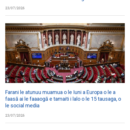
23/07/2026
Farani le atunuu muamua o le Iuni a Europa o le a
faasā ai le faaaogā e tamaiti i lalo o le 15 tausaga, o
le social media
23/07/2026