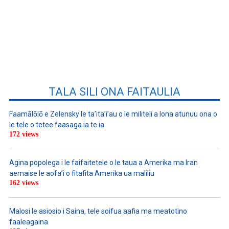
TALA SILI ONA FAITAULIA
Faamālōlō e Zelensky le ta’ita’i’au o le militeli a lona atunuu ona o
le tele o tetee faasaga ia te ia
172 views
Agina popolega i le faifaitetele o le taua a Amerika ma Iran
aemaise le aofa’i o fitafita Amerika ua maliliu
162 views
Malosi le asiosio i Saina, tele soifua aafia ma meatotino
faaleagaina