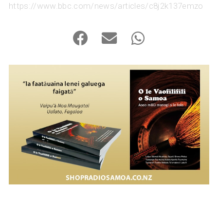
https://www.bbc.com/news/articles/c8j2k137emzo