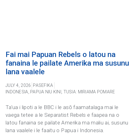
Fai mai Papuan Rebels o latou na
fanaina le pailate Amerika ma susunu
lana vaalele
JULY 4, 2026
PASEFIKA
INDONESIA
,
PAPUA NIU KINI
,
TUSIA: MIRIAMA POMARE
Ta’ua i lipoti a le BBC i le asō faamatalaga mai le
vaega tetee a le Separatist Rebels e faapea na o
latou fanaina se pailate Amerika ma maliu ai, susunu
lana vaalele i le faaitu o Papua i Indonesia.