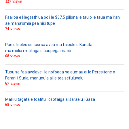
127 views
Faailoa e Hegseth ua oo i le $37.5 piliona le tau o le taua ma Iran,
ae mana’omia pea nisi tupe
74 views
Pue e leoleo se tasi sa avea ma faipule o Kanata
ma molia i moliaga o auupega ma isi
68 views
Tupu se faalavelave i le nofoaga na aumau ai le Peresitene o
Farani i Suria, manunu’a ai le toa sefuluvalu
67 views
Maliliu tagata e toafitu i osofaiga a Isaraelu i Gaza
65 views