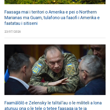
Faasaga mai i teritori o Amerika e pei o Northern
Marianas ma Guam, tulafono ua faaofi i Amerika e
faatatau i sitiseni
23/07/2026
Faamālōlō e Zelensky le ta’ita’i’au o le militeli a lona
atunuu ona o le tele o tetee faasaga ia te ia