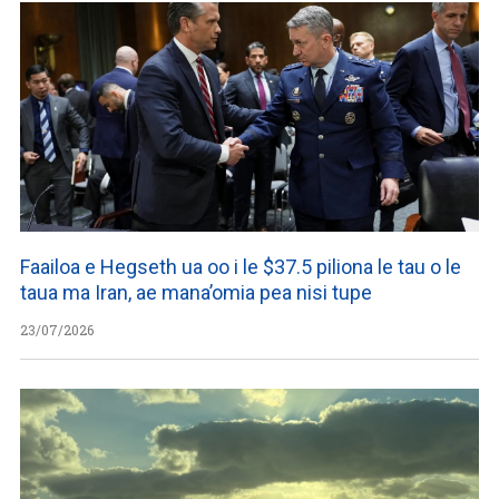
Faailoa e Hegseth ua oo i le $37.5 piliona le tau o le
taua ma Iran, ae mana’omia pea nisi tupe
23/07/2026