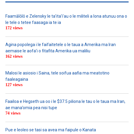
Faamālōlō e Zelensky le ta’ita’i’au o le militeli a lona atunuu ona o
le tele o tetee faasaga ia te ia
172 views
Agina popolega i le faifaitetele o le taua a Amerika ma Iran
aemaise le aofa’i o fitafita Amerika ua maliliu
162 views
Malosi le asiosio i Saina, tele soifua aafia ma meatotino
faaleagaina
127 views
Faailoa e Hegseth ua oo i le $37.5 piliona le tau o le taua ma Iran,
ae mana’omia pea nisi tupe
74 views
Pue e leoleo se tasi sa avea ma faipule o Kanata