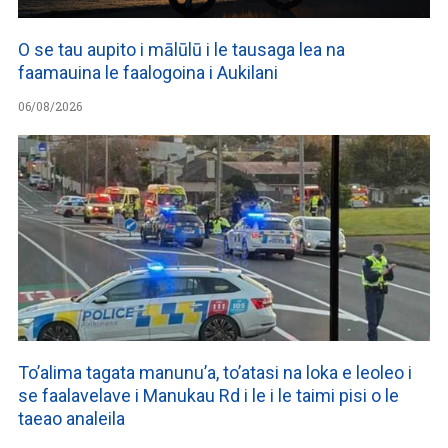
O se tau aupito i mālūlū i le tausaga lea na
faamauina le faalogoina i Aukilani
06/08/2026
To’alima tagata manunu’a, to’atasi na loka e leoleo i
se faalavelave i Manukau Rd i le i le taimi pisi o le
taeao analeila