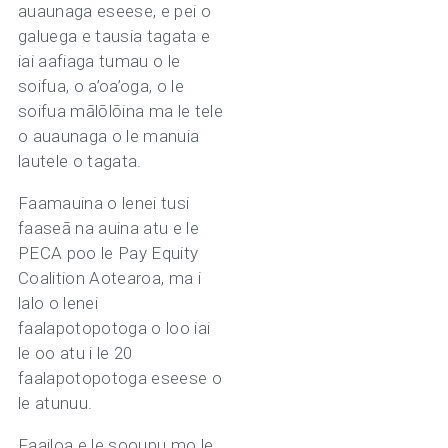
auaunaga eseese, e pei o
galuega e tausia tagata e
iai aafiaga tumau o le
soifua, o a’oa’oga, o le
soifua mālōlōina ma le tele
o auaunaga o le manuia
lautele o tagata.
Faamauina o lenei tusi
faaseā na auina atu e le
PECA poo le Pay Equity
Coalition Aotearoa, ma i
lalo o lenei
faalapotopotoga o loo iai
le oo atu i le 20
faalapotopotoga eseese o
le atunuu.
Faailoa e le sooupu mo le