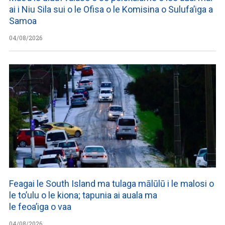
ai i Niu Sila sui o le Ofisa o le Komisina o Sulufa’iga a
Samoa
04/08/2026
Feagai le South Island ma tulaga mālūlū i le malosi o
le to’ulu o le kiona; tapunia ai auala ma
le feoa’iga o vaa
04/08/2026