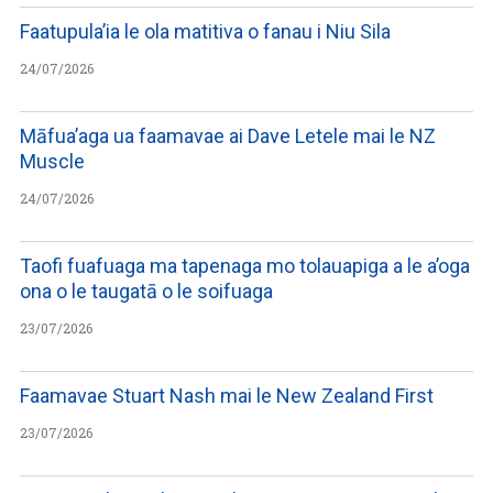
Faatupula’ia le ola matitiva o fanau i Niu Sila
24/07/2026
Māfua’aga ua faamavae ai Dave Letele mai le NZ
Muscle
24/07/2026
Taofi fuafuaga ma tapenaga mo tolauapiga a le a’oga
ona o le taugatā o le soifuaga
23/07/2026
Faamavae Stuart Nash mai le New Zealand First
23/07/2026