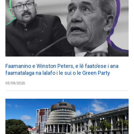
Faamanino e Winston Peters, e lē faato’ese i ana
faamatalaga na lalafo i le sui o le Green Party
05/08/2026