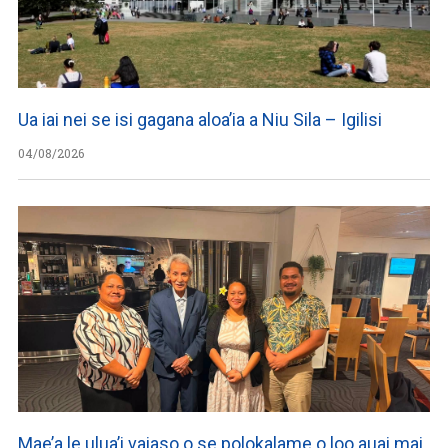
Ua iai nei se isi gagana aloa’ia a Niu Sila – Igilisi
04/08/2026
Mae’a le ulua’i vaiaso o se polokalame o loo auai mai