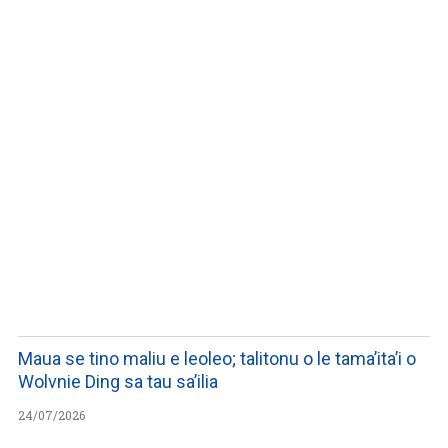
WATCH ON YOUTUBE
Maua se tino maliu e leoleo; talitonu o le tama’ita’i o
Wolvnie Ding sa tau sa’ilia
24/07/2026