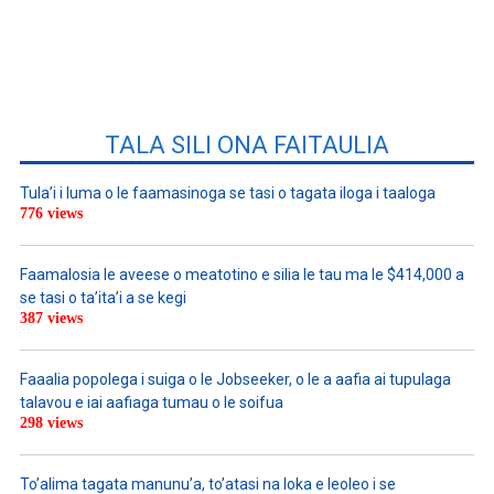
TALA SILI ONA FAITAULIA
Tula’i i luma o le faamasinoga se tasi o tagata iloga i taaloga
776 views
Faamalosia le aveese o meatotino e silia le tau ma le $414,000 a
se tasi o ta’ita’i a se kegi
387 views
Faaalia popolega i suiga o le Jobseeker, o le a aafia ai tupulaga
talavou e iai aafiaga tumau o le soifua
298 views
To’alima tagata manunu’a, to’atasi na loka e leoleo i se