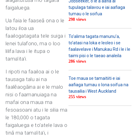
alagātutusa mo tagata
Jobseeker, o le a aafia ai
faigaluega.
tupulaga talavou e iai aafiaga
tumau o le soifua
298 views
Ua faia le faaseā ona o le
latou iloa ua
faailogatagata tele suiga i
To’alima tagata manunu’a,
lenei tulafono, ma o loo
to’atasi na loka e leoleo i se
faalavelave i Manukau Rd i le i le
lilifa lava i le itupa o
taimi pisi o le taeao analeila
tama’ita’i.
286 views
I ripoti na faailoa ai o le
Toe maua se tamaitiiti e iai
tausaga talu ai na
aafiaga tumau o lona soifua na
faalēaogāina ai e le malo
tausailia i West Auckland
nisi o faamanuiaga na
255 views
mafai ona maua ma
fesoasoani atu i le silia ma
le 180,000 o tagata
faigaluega e to’atele lava o
tinā ma tama’ita’i, i