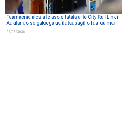
Faamaonia aloa’ia le aso e tatala ai le City Rail Link i
Aukilani, o se galuega ua āutausagā o fuafua mai
06/08/2026