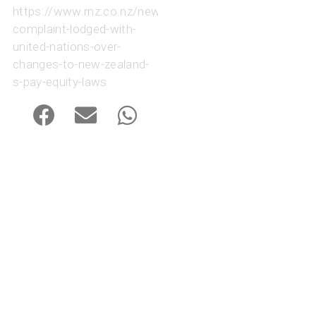
https://www.rnz.co.nz/news/political/594460/formal-
complaint-lodged-with-
united-nations-over-
changes-to-new-zealand-
s-pay-equity-laws