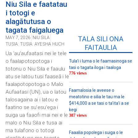
Niu Sila e faatatau
i totogi e
alagātutusa o
tagata faigaluega
MAY 7, 2026
NIU SILA
TALA SILI ONA
TUSIA:
TUSIA: AYESHA HUCH
FAITAULIA
Ua ‘au’aufaatasi nei le tele
o faalapotopotoga i
Tula’i i luma o le faamasinoga se
tasi o tagata iloga i taaloga
totonu o Niu Sila e faaulu
776 views
atu se latou tusi faaseā i le
faalapotopotoga o Malo
Faamalosia le aveese o
Aufaatasi (UN), ua o latou
meatotino e silia le tau ma le
talosagaina ai i latou e
$414,000 a se tasi o ta’ita’i a se
faatino se su’esu’ega i
kegi
suiga ua faaofi mai nei e le
387 views
malo o Niu Sila e tusa ai
ma tulafono o totogi
Faaalia popolega i suiga o le