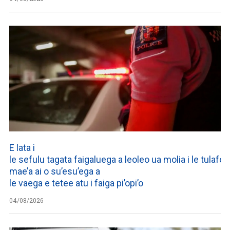
E lata i
le sefulu tagata faigaluega a leoleo ua molia i le tulafono
mae’a ai o su’esu’ega a
le vaega e tetee atu i faiga pi’opi’o
04/08/2026