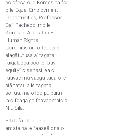
polofesa o le Komesina foi
o le Equal Employment
Opportunities, Professor
Gail Pacheco, mo le
Komisi o Aiā Tatau –
Human Rights
Commission, o totogi e
alagātutusa ai tagata
faigaluega poo le “pay
equity” o se tasi lea o
faavae ma vaega tãua o le
aiā tatau a le tagata
soifua, ma o loo puipuia i
lalo feagaiga faavaomalo a
Niu Sila.
E to’afā i latou na
amataina le faaseā ona o