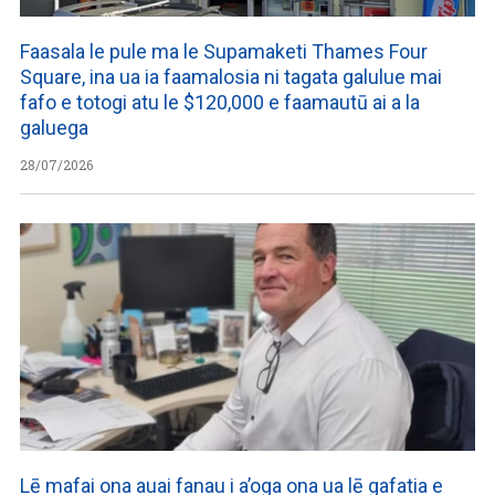
Faasala le pule ma le Supamaketi Thames Four
Square, ina ua ia faamalosia ni tagata galulue mai
fafo e totogi atu le $120,000 e faamautū ai a la
galuega
28/07/2026
Lē mafai ona auai fanau i a’oga ona ua lē gafatia e