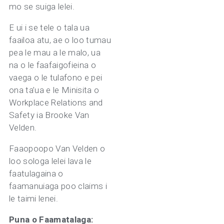
mo se suiga lelei.
E ui i se tele o tala ua
faailoa atu, ae o loo tumau
pea le mau a le malo, ua
na o le faafaigofieina o
vaega o le tulafono e pei
ona ta’ua e le Minisita o
Workplace Relations and
Safety ia Brooke Van
Velden.
Faaopoopo Van Velden o
loo sologa lelei lava le
faatulagaina o
faamanuiaga poo claims i
le taimi lenei.
Puna o Faamatalaga: