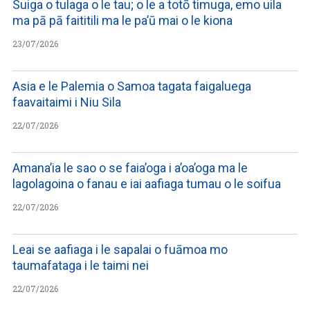
Suiga o tulaga o le tau; o le a totō timuga, emo uila
ma pā pā faititili ma le pa’ū mai o le kiona
23/07/2026
Asia e le Palemia o Samoa tagata faigaluega
faavaitaimi i Niu Sila
22/07/2026
Amana’ia le sao o se faia’oga i a’oa’oga ma le
lagolagoina o fanau e iai aafiaga tumau o le soifua
22/07/2026
Leai se aafiaga i le sapalai o fuāmoa mo
taumafataga i le taimi nei
22/07/2026