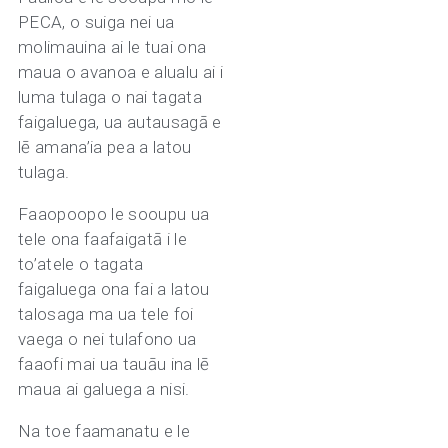
PECA, o suiga nei ua
molimauina ai le tuai ona
maua o avanoa e alualu ai i
luma tulaga o nai tagata
faigaluega, ua autausagā e
lē amana’ia pea a latou
tulaga.
Faaopoopo le sooupu ua
tele ona faafaigatā i le
to’atele o tagata
faigaluega ona fai a latou
talosaga ma ua tele foi
vaega o nei tulafono ua
faaofi mai ua tauāu ina lē
maua ai galuega a nisi.
Na toe faamanatu e le