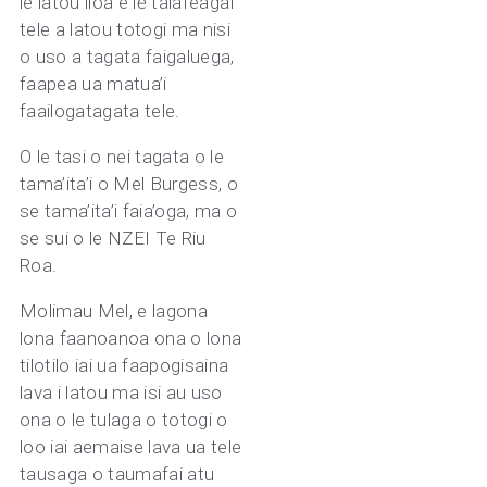
le latou iloa e lē talafeagai
tele a latou totogi ma nisi
o uso a tagata faigaluega,
faapea ua matua’i
faailogatagata tele.
O le tasi o nei tagata o le
tama’ita’i o Mel Burgess, o
se tama’ita’i faia’oga, ma o
se sui o le NZEI Te Riu
Roa.
Molimau Mel, e lagona
lona faanoanoa ona o lona
tilotilo iai ua faapogisaina
lava i latou ma isi au uso
ona o le tulaga o totogi o
loo iai aemaise lava ua tele
tausaga o taumafai atu