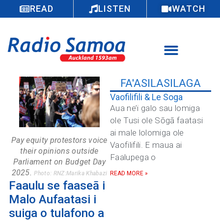
READ
LISTEN
WATCH
FA'ASILASILAGA
Vaofilifili & Le Soga
Aua ne’i galo sau lomiga
ole Tusi ole Sōgā faatasi
ai male lolomiga ole
Pay equity protestors voice
Vaofilifili. E maua ai
their opinions outside
Faalupega o
Parliament on Budget Day
2025.
Photo: RNZ:Marika Khabazi
READ MORE »
Faaulu se faaseā i
Malo Aufaatasi i
suiga o tulafono a