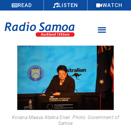
READ
LISTEN
WATCH
Kovana Maiava Atalina Enari. Photo: Government of
Samoa