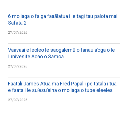
6 moliaga o faiga faaālatua i le tagi tau palota mai
Safata 2
27/07/2026
Vaavaai e leoleo le saogalemū o fanau a’oga o le
Iunivesite Aoao o Samoa
27/07/2026
Faatali James Atua ma Fred Papalii pe tatala i tua
e faatali le su’esu’eina o moliaga o tupe eleelea
27/07/2026