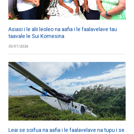
Asiasi i le alii leoleo na aafia i le faalavelave tau
taavale le Sui Komesina
30/07/2026
Leai se soifua na aafia i le faalavelave na tupu i se