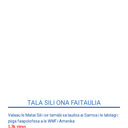
TALA SILI ONA FAITAULIA
Valaau le Matai Sili i se tamālii sa lauiloa ai Samoa i le lalolagi i
piiga faapolofesa a le WWF i Amerika
1.3k views