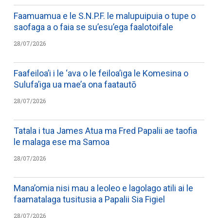
Faamuamua e le S.N.P.F. le malupuipuia o tupe o
saofaga a o faia se su’esu’ega faalotoifale
28/07/2026
Faafeiloa’i i le ‘ava o le feiloa’iga le Komesina o
Sulufa’iga ua mae’a ona faatautō
28/07/2026
Tatala i tua James Atua ma Fred Papalii ae taofia
le malaga ese ma Samoa
28/07/2026
Mana’omia nisi mau a leoleo e lagolago atili ai le
faamatalaga tusitusia a Papalii Sia Figiel
28/07/2026