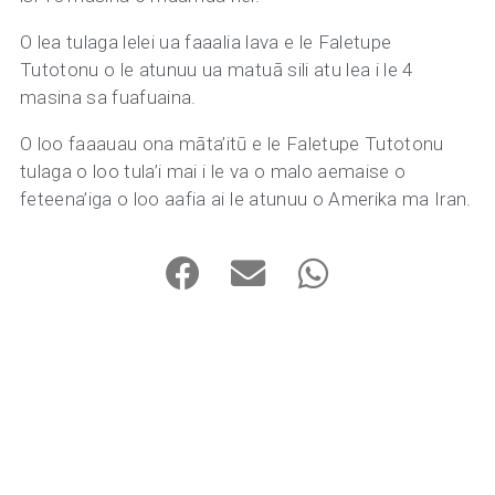
O lea tulaga lelei ua faaalia lava e le Faletupe
Tutotonu o le atunuu ua matuā sili atu lea i le 4
masina sa fuafuaina.
O loo faaauau ona māta’itū e le Faletupe Tutotonu
tulaga o loo tula’i mai i le va o malo aemaise o
feteena’iga o loo aafia ai le atunuu o Amerika ma Iran.