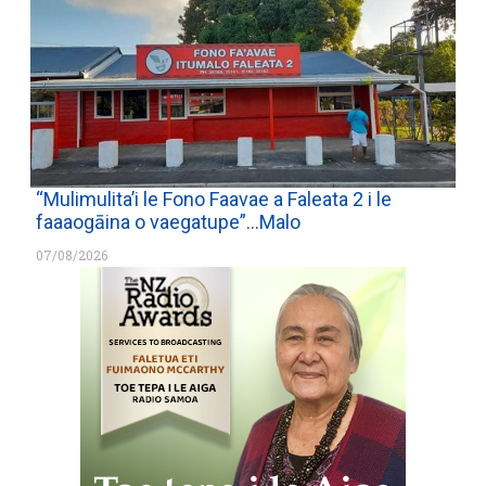
“Mulimulita’i le Fono Faavae a Faleata 2 i le
faaaogāina o vaegatupe”…Malo
07/08/2026