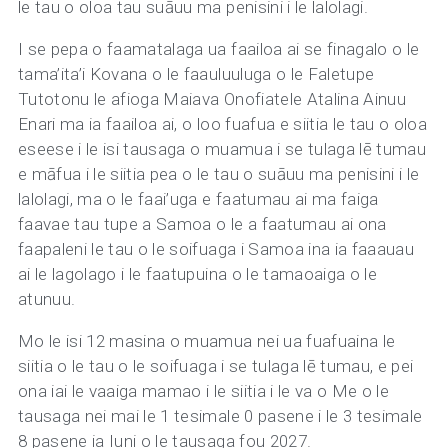
le tau o oloa tau suāuu ma penisini i le lalolagi.
I se pepa o faamatalaga ua faailoa ai se finagalo o le
tama’ita’i Kovana o le faauluuluga o le Faletupe
Tutotonu le afioga Maiava Onofiatele Atalina Ainuu
Enari ma ia faailoa ai, o loo fuafua e siitia le tau o oloa
eseese i le isi tausaga o muamua i se tulaga lē tumau
e māfua i le siitia pea o le tau o suāuu ma penisini i le
lalolagi, ma o le faai’uga e faatumau ai ma faiga
faavae tau tupe a Samoa o le a faatumau ai ona
faapaleni le tau o le soifuaga i Samoa ina ia faaauau
ai le lagolago i le faatupuina o le tamaoaiga o le
atunuu.
Mo le isi 12 masina o muamua nei ua fuafuaina le
siitia o le tau o le soifuaga i se tulaga lē tumau, e pei
ona iai le vaaiga mamao i le siitia i le va o Me o le
tausaga nei mai le 1 tesimale 0 pasene i le 3 tesimale
8 pasene ia Iuni o le tausaga fou 2027.