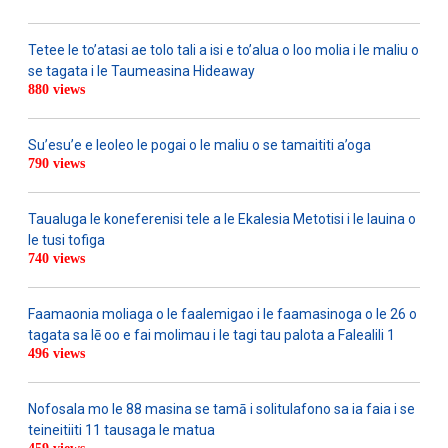
Tetee le to’atasi ae tolo tali a isi e to’alua o loo molia i le maliu o
se tagata i le Taumeasina Hideaway
880 views
Su’esu’e e leoleo le pogai o le maliu o se tamaititi a’oga
790 views
Taualuga le koneferenisi tele a le Ekalesia Metotisi i le lauina o
le tusi tofiga
740 views
Faamaonia moliaga o le faalemigao i le faamasinoga o le 26 o
tagata sa lē oo e fai molimau i le tagi tau palota a Falealili 1
496 views
Nofosala mo le 88 masina se tamā i solitulafono sa ia faia i se
teineitiiti 11 tausaga le matua