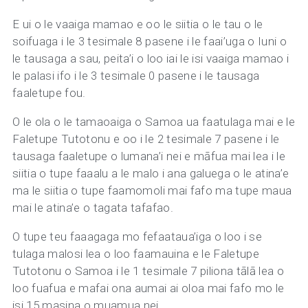
E ui o le vaaiga mamao e oo le siitia o le tau o le
soifuaga i le 3 tesimale 8 pasene i le faai’uga o Iuni o
le tausaga a sau, peita’i o loo iai le isi vaaiga mamao i
le palasi ifo i le 3 tesimale 0 pasene i le tausaga
faaletupe fou.
O le ola o le tamaoaiga o Samoa ua faatulaga mai e le
Faletupe Tutotonu e oo i le 2 tesimale 7 pasene i le
tausaga faaletupe o lumana’i nei e māfua mai lea i le
siitia o tupe faaalu a le malo i ana galuega o le atina’e
ma le siitia o tupe faamomoli mai fafo ma tupe maua
mai le atina’e o tagata tafafao.
O tupe teu faaagaga mo fefaataua’iga o loo i se
tulaga malosi lea o loo faamauina e le Faletupe
Tutotonu o Samoa i le 1 tesimale 7 piliona tālā lea o
loo fuafua e mafai ona aumai ai oloa mai fafo mo le
isi 15 masina o muamua nei.