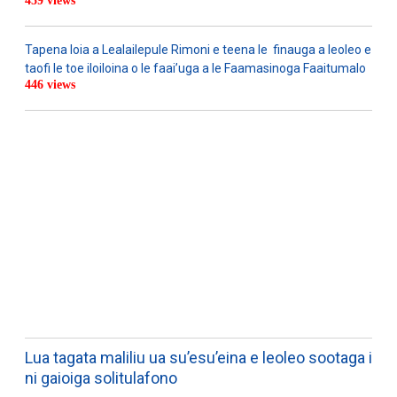
459 views
Tapena loia a Lealailepule Rimoni e teena le finauga a leoleo e
taofi le toe iloiloina o le faai’uga a le Faamasinoga Faaitumalo
446 views
WATCH ON YOUTUBE
Lua tagata maliliu ua su’esu’eina e leoleo sootaga i
ni gaioiga solitulafono