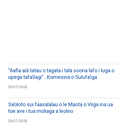
WATCH ON YOUTUBE
“Aafia aiā tatau o tagata i tala soona lafo i luga o
upega tafa’ilagi”…Komesina o Sulufa’iga
29/07/2026
Sa’oloto sui faasalalau o le Maota o Viiga ina ua
toe ave i tua moliaga a leoleo
29/07/2026