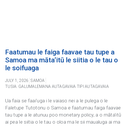
Faatumau le faiga faavae tau tupe a
Samoa ma māta’itū le siitia o le tau o
le soifuaga
JULY 1, 2026
SAMOA
TUSIA: GALUMALEMANA AUTAGAVAIA TIPI AUTAGAVAIA
Ua faia se faai’uga i le vaiaso nei a le pulega o le
Faletupe Tutotonu o Samoa e faatumau faiga faavae
tau tupe a le atunuu poo monetary policy, a o māta’itū
ai pea le siitia o le tau o oloa ma le sii maualuga ai ma