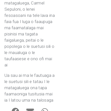
matagaluega, Carmel
Sepuloni, o lenei
fesoasoani na tele lava ina
faia fua I luga o faaupuga
ma faamatalaga mai
pisinisi ma tagata
faigaluega, peitai o le
popolega o le suetusi sili o
le maualuga o le
taufaasese e ono ofi mai
ai
Ua sau ai ma le fautuaga a
le suetusi sili e tatau I le
matagaluega ona tapa
faamaoniga tusitusia mai
ia I latou uma na talosaga