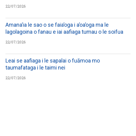
22/07/2026
Amana’ia le sao o se faia’oga i a’oa’oga ma le
lagolagoina o fanau e iai aafiaga tumau o le soifua
22/07/2026
Leai se aafiaga i le sapalai o fuāmoa mo
taumafataga i le taimi nei
22/07/2026