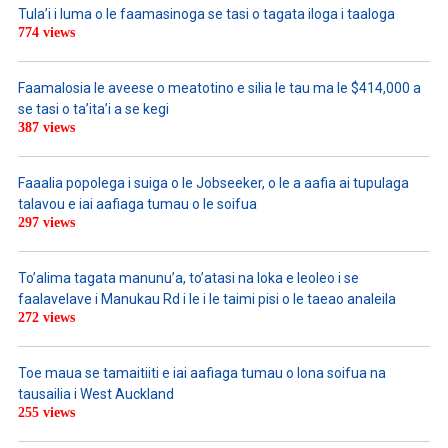
Tula’i i luma o le faamasinoga se tasi o tagata iloga i taaloga
774 views
Faamalosia le aveese o meatotino e silia le tau ma le $414,000 a
se tasi o ta’ita’i a se kegi
387 views
Faaalia popolega i suiga o le Jobseeker, o le a aafia ai tupulaga
talavou e iai aafiaga tumau o le soifua
297 views
To’alima tagata manunu’a, to’atasi na loka e leoleo i se
faalavelave i Manukau Rd i le i le taimi pisi o le taeao analeila
272 views
Toe maua se tamaitiiti e iai aafiaga tumau o lona soifua na
tausailia i West Auckland
255 views