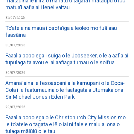
maitauina le lilifa o manatu o tagata i matāupu o loo
matua’i aafia ai i lenei vaitau
31/07/2026
To’atele na maua i osofa’iga a leoleo mo fuālaau
faasāina
30/07/2026
Faaalia popolega i suiga o le Jobseeker, o le a aafia ai
tupulaga talavou e iai aafiaga tumau o le soifua
30/07/2026
Amana’iaina le fesoasoani a le kamupani o le Coca-
Cola i le faatumauina o le faatagata a Utumakaiona
Sir Michael Jones i Eden Park
29/07/2026
Faaalia popolega o le Christchurch City Mission mo
le to’atele o tagata e lē o iai ni fale e malu ai ona o
tulaga mālūlū o le tau