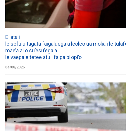
E lata i
le sefulu tagata faigaluega a leoleo ua molia i le tulafono
mae’a ai o su’esu’ega a
le vaega e tetee atu i faiga pi’opi’o
04/08/2026