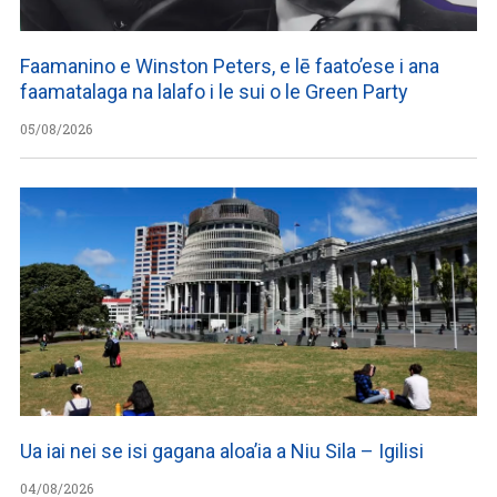
Faamanino e Winston Peters, e lē faato’ese i ana
faamatalaga na lalafo i le sui o le Green Party
05/08/2026
Ua iai nei se isi gagana aloa’ia a Niu Sila – Igilisi
04/08/2026