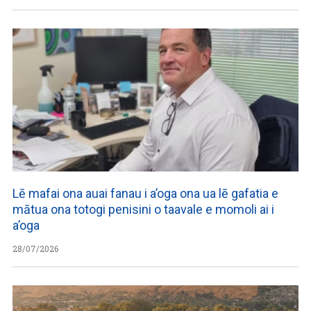
Lē mafai ona auai fanau i a’oga ona ua lē gafatia e
mātua ona totogi penisini o taavale e momoli ai i
a’oga
28/07/2026