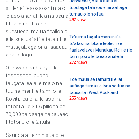
amata iloilo ai e le suetusi
Jobseeker, o le a aafia ai
sili lenei fesoasoani ma o
tupulaga talavou e iai aafiaga
tumau o le soifua
le aso ananafi lea na sau ai
297 views
I tua le ripoti o nei
suesuega, ma ua faailoa ai
To’alima tagata manunu’a,
e le suetusi sili e tatau I le
to’atasi na loka e leoleo i se
matagaluega ona faaauau
faalavelave i Manukau Rd i le i le
ana iloiloga
taimi pisi o le taeao analeila
272 views
O le wage subsidy o le
fesoasoani aupito I
Toe maua se tamaitiiti e iai
taugata lea a le malo na
aafiaga tumau o lona soifua na
tuuina mai I le taimi o le
tausailia i West Auckland
Koviti, lea e iai le aso na
255 views
totogi ai le $1.8 piliona ae
70,000 talosaga na tauaao
I totonu o le 2 itula
Saunoa ai le minisita o le