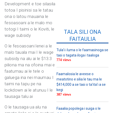
Development e toe silasila
totoa I pisinisi sa le tatau
ona o latou mauaina le
fesoasoani a le malo mo
totogi I taimi o le Koviti, le
TALA SILI ONA
wage subsidy
FAITAULIA
O le fesoasoani lenei a le
Tula’i i luma o le faamasinoga se
malo tauala mai I le wage
tasi o tagata iloga i taaloga
subsidy na alu ai le $13.3
774 views
piliona ma na ofoina mai e
faatumau ai le tele o
Faamalosia le aveese o
galuega ina nei maumau I
meatotino e silia le tau ma le
taimi na tapu pe na
$414,000 a se tasi o ta’ita’i a se
lockdown ai le atunuu I le
kegi
387 views
tausaga talu ai
O le tausaga ua alu na
Faaalia popolega i suiga o le