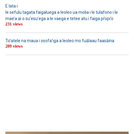
E lata i
le sefulu tagata faigaluega a leoleo ua molia i le tulafono i le
mae’a ai o su’esu’ega a le vaega e tetee atu i faiga pi’opi’o
231 views
To’atele na maua i osofa’iga a leoleo mo fuālaau faasāina
209 views
WATCH ON YOUTUBE