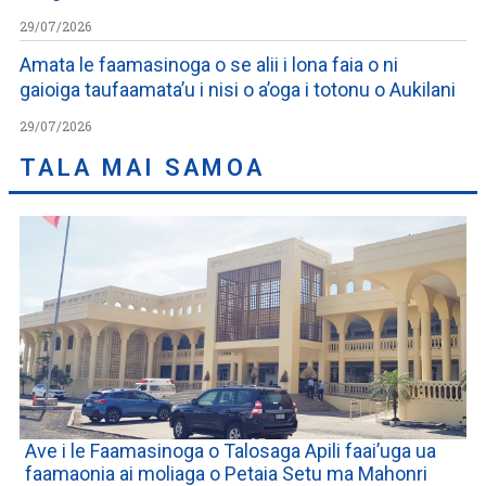
29/07/2026
Amata le faamasinoga o se alii i lona faia o ni
gaioiga taufaamata’u i nisi o a’oga i totonu o Aukilani
29/07/2026
TALA MAI SAMOA
Ave i le Faamasinoga o Talosaga Apili faai’uga ua
faamaonia ai moliaga o Petaia Setu ma Mahonri