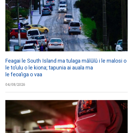
Feagai le South Island ma tulaga mālūlū i le malosi o
le to’ulu o le kiona; tapunia ai auala ma
le feoa’iga o vaa
04/08/2026