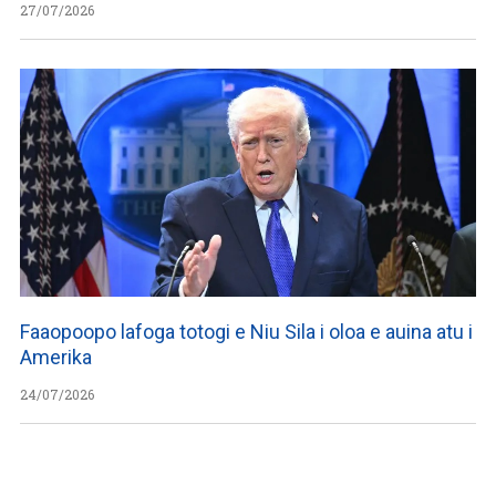
27/07/2026
Faaopoopo lafoga totogi e Niu Sila i oloa e auina atu i
Amerika
24/07/2026