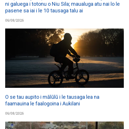
ni galuega i totonu o Niu Sila; maualuga atu nai lo le
pasene sa iai i le 10 tausaga talu ai
06/08/2026
O se tau aupito i mālūlū i le tausaga lea na
faamauina le faalogoina i Aukilani
06/08/2026