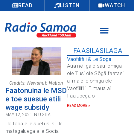
READ
LISTEN
WATCH
FA'ASILASILAGA
Vaofilifili & Le Soga
Aua ne’i galo sau lomiga
ole Tusi ole Sōgā faatasi
ai male lolomiga ole
Credits: Newshub Nation
Vaofilifili. E maua ai
Faatonuina le MSD
Faalupega o
e toe suesue atili
wage subsidy
READ MORE »
MAY 12, 2021
NIU SILA
Ua tapa e le suetusi sili le
matagaluega a le Social