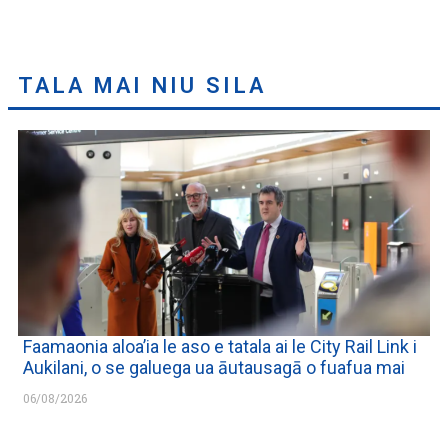
TALA MAI NIU SILA
Faamaonia aloa’ia le aso e tatala ai le City Rail Link i
Aukilani, o se galuega ua āutausagā o fuafua mai
06/08/2026