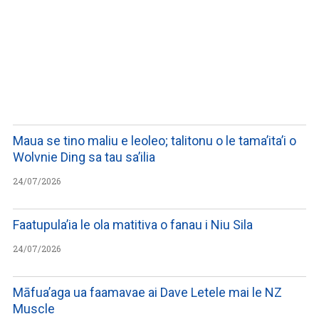
WATCH ON YOUTUBE
Maua se tino maliu e leoleo; talitonu o le tama’ita’i o
Wolvnie Ding sa tau sa’ilia
24/07/2026
Faatupula’ia le ola matitiva o fanau i Niu Sila
24/07/2026
Māfua’aga ua faamavae ai Dave Letele mai le NZ
Muscle