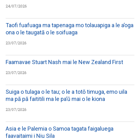
24/07/2026
Taofi fuafuaga ma tapenaga mo tolauapiga a le a’oga
ona o le taugatā o le soifuaga
23/07/2026
Faamavae Stuart Nash mai le New Zealand First
23/07/2026
Suiga o tulaga o le tau; o le a totō timuga, emo uila
ma pā pā faititili ma le pa’ū mai o le kiona
23/07/2026
Asia e le Palemia o Samoa tagata faigaluega
faavaitaimi i Niu Sila