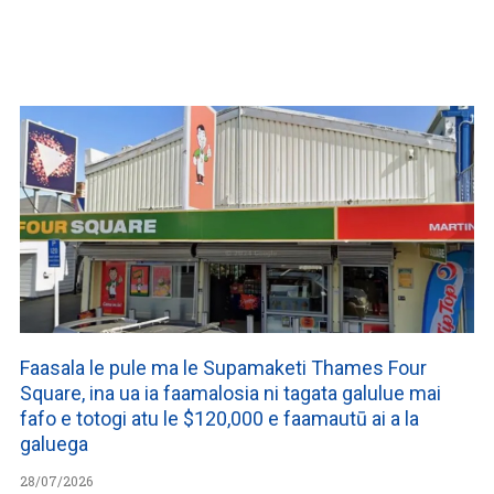
WATCH ON YOUTUBE
Faasala le pule ma le Supamaketi Thames Four
Square, ina ua ia faamalosia ni tagata galulue mai
fafo e totogi atu le $120,000 e faamautū ai a la
galuega
28/07/2026