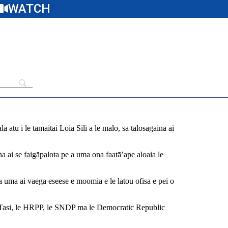
WATCH
 atu i le tamaitai Loia Sili a le malo, sa talosagaina ai
ena ai se faigāpalota pe a uma ona faatā’ape aloaia le
pena uma ai vaega eseese e moomia e le latou ofisa e pei o
a ua Tasi, le HRPP, le SNDP ma le Democratic Republic