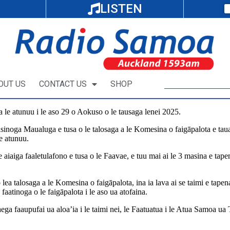
LISTEN
OUT US
CONTACT US
SHOP
a le atunuu i le aso 29 o Aokuso o le tausaga lenei 2025.
asinoga Maualuga e tusa o le talosaga a le Komesina o faigāpalota e tauala
le atunuu.
 le aiaiga faaletulafono e tusa o le Faavae, e tuu mai ai le 3 masina e tap
a, o lea talosaga a le Komesina o faigāpalota, ina ia lava ai se taimi e ta
aatinoga o le faigāpalota i le aso ua atofaina.
o vaega faaupufai ua aloa’ia i le taimi nei, le Faatuatua i le Atua Samo