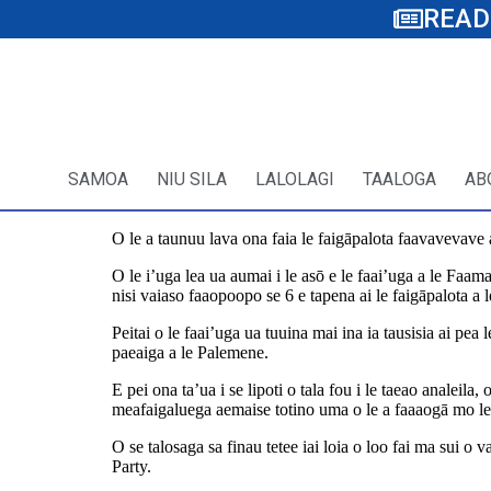
READ
SAMOA
NIU SILA
LALOLAGI
TAALOGA
AB
O le a taunuu lava ona faia le faigāpalota faavavevave 
O le i’uga lea ua aumai i le asō e le faai’uga a le Faam
nisi vaiaso faaopoopo se 6 e tapena ai le faigāpalota a 
Peitai o le faai’uga ua tuuina mai ina ia tausisia ai pea
paeaiga a le Palemene.
E pei ona ta’ua i se lipoti o tala fou i le taeao analeil
meafaigaluega aemaise totino uma o le a faaaogā mo le f
O se talosaga sa finau tetee iai loia o loo fai ma sui 
Party.