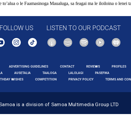
e to’alua o le Faamasinoga Maualuga, sa feagai ma le iloiloina o lenei ta
FOLLOW US
LISTEN TO OUR PODCAST
ADVERTISING GUIDELINES
CONTACT
REVIEWS
PROFILES
LA
AUSETALIA
TAALOGA
LALOLAGI
PASEFIKA
RTHDAY WISHES
COMPETITION
PRIVACY POLICY
TERMS AND CON
 Samoa
is a division of Samoa Multimedia Group LTD