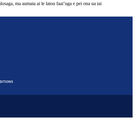
losaga, ma aumaia ai le latou faai’uga e pei ona ua iai
DITIONS