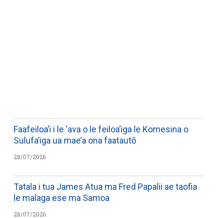
WATCH ON YOUTUBE
Faafeiloa’i i le ‘ava o le feiloa’iga le Komesina o
Sulufa’iga ua mae’a ona faatautō
28/07/2026
Tatala i tua James Atua ma Fred Papalii ae taofia
le malaga ese ma Samoa
28/07/2026