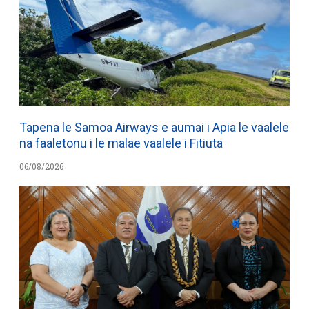
Tapena le Samoa Airways e aumai i Apia le vaalele
na faaletonu i le malae vaalele i Fitiuta
06/08/2026