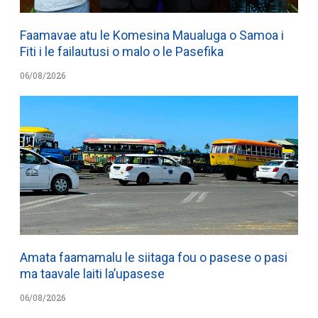
Faamavae atu le Komesina Maualuga o Samoa i
Fiti i le failautusi o malo o le Pasefika
06/08/2026
Amata faamamalu le siitaga fou o pasese o pasi
ma taavale laiti la’upasese
06/08/2026