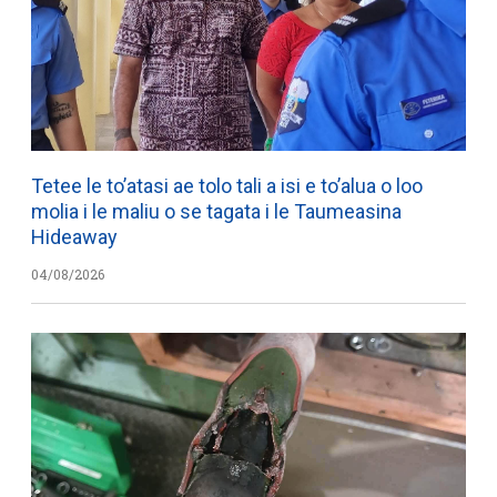
Tetee le to’atasi ae tolo tali a isi e to’alua o loo
molia i le maliu o se tagata i le Taumeasina
Hideaway
04/08/2026