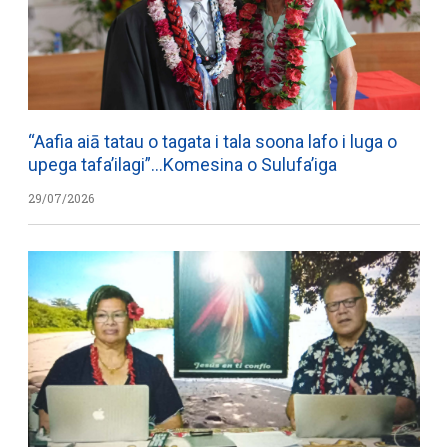
“Aafia aiā tatau o tagata i tala soona lafo i luga o
upega tafa’ilagi”…Komesina o Sulufa’iga
29/07/2026