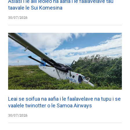
Asiasi i le alii leoleo na aafia i le faalavelave tau
taavale le Sui Komesina
30/07/2026
Leai se soifua na aafia i le faalavelave na tupu i se
vaalele twinotter o le Samoa Airways
30/07/2026