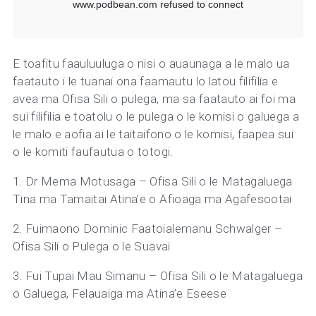
E toafitu faauluuluga o nisi o auaunaga a le malo ua
faatauto i le tuanai ona faamautu lo latou filifilia e
avea ma Ofisa Sili o pulega, ma sa faatauto ai foi ma
sui filifilia e toatolu o le pulega o le komisi o galuega a
le malo e aofia ai le taitaifono o le komisi, faapea sui
o le komiti faufautua o totogi.
1. Dr Mema Motusaga – Ofisa Sili o le Matagaluega
Tina ma Tamaitai Atina’e o Afioaga ma Agafesootai
2. Fuimaono Dominic Faatoialemanu Schwalger –
Ofisa Sili o Pulega o le Suavai
3. Fui Tupai Mau Simanu – Ofisa Sili o le Matagaluega
o Galuega, Felauaiga ma Atina’e Eseese