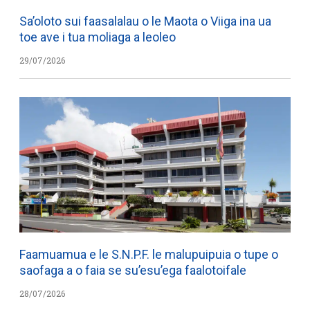
Sa’oloto sui faasalalau o le Maota o Viiga ina ua
toe ave i tua moliaga a leoleo
29/07/2026
Faamuamua e le S.N.P.F. le malupuipuia o tupe o
saofaga a o faia se su’esu’ega faalotoifale
28/07/2026