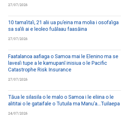
27/07/2026
10 tama’ita’i, 21 alii ua pu’eina ma molia i osofa’iga
sa sa’ili ai e leoleo fuālaau faasāina
27/07/2026
Faatalanoa aafiaga o Samoa mai le Elenino ma se
lavea’i tupe a le kamupanī inisiua o le Pacific
Catastrophe Risk Insurance
27/07/2026
Tāua le silasila o le malo o Samoa i le eliina o le
alititai o le gataifale o Tutuila ma Manu’a…Tuilaepa
24/07/2026