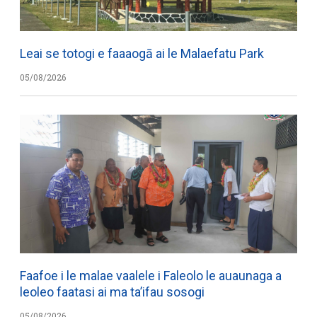
Leai se totogi e faaaogā ai le Malaefatu Park
05/08/2026
Faafoe i le malae vaalele i Faleolo le auaunaga a
leoleo faatasi ai ma ta’ifau sosogi
05/08/2026