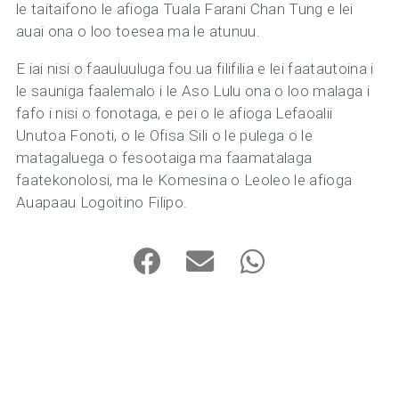
le taitaifono le afioga Tuala Farani Chan Tung e lei
auai ona o loo toesea ma le atunuu.
E iai nisi o faauluuluga fou ua filifilia e lei faatautoina i
le sauniga faalemalo i le Aso Lulu ona o loo malaga i
fafo i nisi o fonotaga, e pei o le afioga Lefaoalii
Unutoa Fonoti, o le Ofisa Sili o le pulega o le
matagaluega o fesootaiga ma faamatalaga
faatekonolosi, ma le Komesina o Leoleo le afioga
Auapaau Logoitino Filipo.