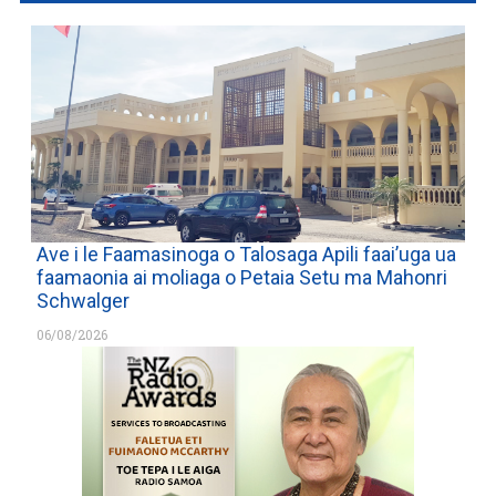
Ave i le Faamasinoga o Talosaga Apili faai’uga ua
faamaonia ai moliaga o Petaia Setu ma Mahonri
Schwalger
06/08/2026