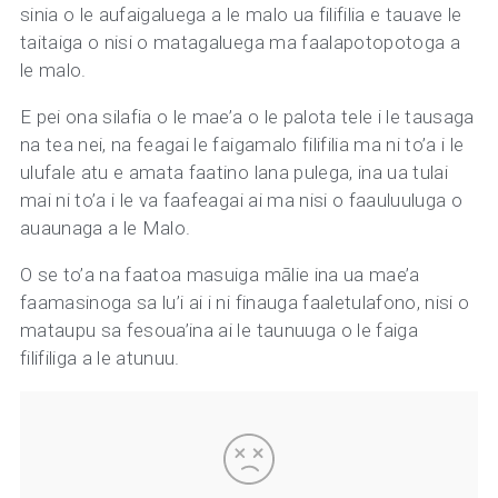
sinia o le aufaigaluega a le malo ua filifilia e tauave le
taitaiga o nisi o matagaluega ma faalapotopotoga a
le malo.
E pei ona silafia o le mae’a o le palota tele i le tausaga
na tea nei, na feagai le faigamalo filifilia ma ni to’a i le
ulufale atu e amata faatino lana pulega, ina ua tulai
mai ni to’a i le va faafeagai ai ma nisi o faauluuluga o
auaunaga a le Malo.
O se to’a na faatoa masuiga mālie ina ua mae’a
faamasinoga sa lu’i ai i ni finauga faaletulafono, nisi o
mataupu sa fesoua’ina ai le taunuuga o le faiga
filifiliga a le atunuu.