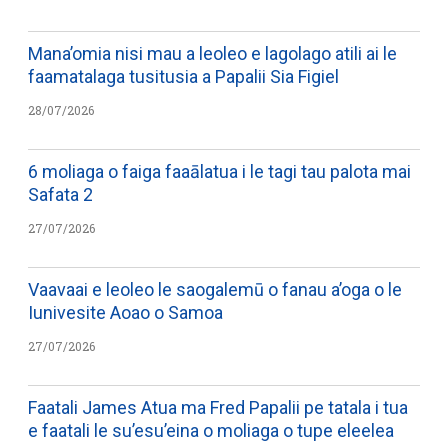
Mana’omia nisi mau a leoleo e lagolago atili ai le
faamatalaga tusitusia a Papalii Sia Figiel
28/07/2026
6 moliaga o faiga faaālatua i le tagi tau palota mai
Safata 2
27/07/2026
Vaavaai e leoleo le saogalemū o fanau a’oga o le
Iunivesite Aoao o Samoa
27/07/2026
Faatali James Atua ma Fred Papalii pe tatala i tua
e faatali le su’esu’eina o moliaga o tupe eleelea