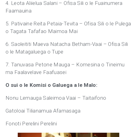
4. Leota Aliielua Salani – Ofisa Sili o le Fuainumera
Faamauina
5. Pativaine Reita Petaia-Tevita – Ofisa Sili o le Pulega
o Tagata Tafafao Maimoa Mai
6. Saoleititi Maeva Natacha Betham-Vaai – Ofisa Sili
o le Matagaluega o Tupe
7. Tanuvasa Petone Mauga – Komesina o Tineimu
ma Faalavelave Faafuasei
O sui o le Komisi o Galuega a le Malo:
Nonu Lemauga Saleimoa Vaai – Taitaifono
Gatoloai Tilianamua Afamasaga
Fonoti Perelini Perelini