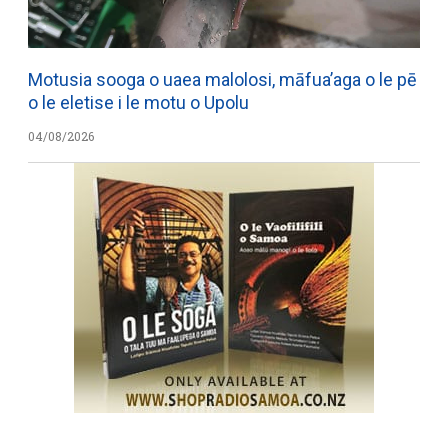
Motusia sooga o uaea malolosi, māfua’aga o le pē
o le eletise i le motu o Upolu
04/08/2026