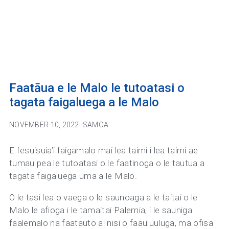
Faatāua e le Malo le tutoatasi o
tagata faigaluega a le Malo
NOVEMBER 10, 2022
SAMOA
E fesuisuia’i faigamalo mai lea taimi i lea taimi ae
tumau pea le tutoatasi o le faatinoga o le tautua a
tagata faigaluega uma a le Malo.
O le tasi lea o vaega o le saunoaga a le taitai o le
Malo le afioga i le tamaitai Palemia, i le sauniga
faalemalo na faatauto ai nisi o faauluuluga, ma ofisa