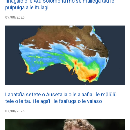
finagalo o le Atu Solomona mo se maliega tau le
puipuiga a le itulagi
07/08/2026
Lapata’ia setete o Ausetalia o le a aafia i le mālūlū
tele o le tau i le aga’i i le faai’uga o le vaiaso
07/08/2026