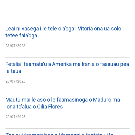
LISTEN TO PODCASTS
Leai ni vasega i le tele o a’oga i Vitoria ona ua solo
tetee faia’oga
23/07/2026
Fetalia’i faamata’u a Amerika ma Iran a o faaauau pea
le taua
23/07/2026
Mautū mai le aso o le faamasinoga o Maduro ma
lona to’alua o Cilia Flores
23/07/2026