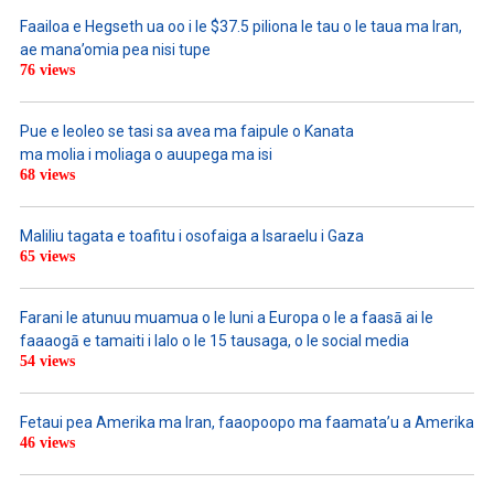
Faailoa e Hegseth ua oo i le $37.5 piliona le tau o le taua ma Iran,
ae mana’omia pea nisi tupe
76 views
Pue e leoleo se tasi sa avea ma faipule o Kanata
ma molia i moliaga o auupega ma isi
68 views
Maliliu tagata e toafitu i osofaiga a Isaraelu i Gaza
65 views
Farani le atunuu muamua o le Iuni a Europa o le a faasā ai le
faaaogā e tamaiti i lalo o le 15 tausaga, o le social media
54 views
Fetaui pea Amerika ma Iran, faaopoopo ma faamata’u a Amerika
46 views