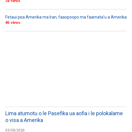
54 views
Fetaui pea Amerika ma Iran, faaopoopo ma faamata’u a Amerika
46 views
LISTEN TO PODCASTS
Lima atumotu o le Pasefika ua aofia i le polokalame
o visa a Amerika
03/08/2026