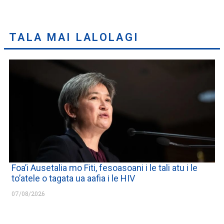
TALA MAI LALOLAGI
Foa’i Ausetalia mo Fiti, fesoasoani i le tali atu i le
to’atele o tagata ua aafia i le HIV
07/08/2026