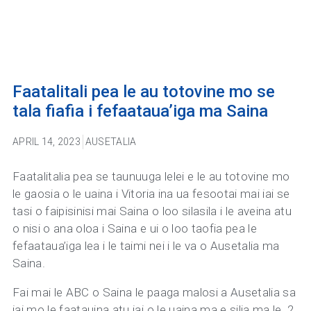
Faatalitali pea le au totovine mo se
tala fiafia i fefaataua’iga ma Saina
APRIL 14, 2023
AUSETALIA
Faatalitalia pea se taunuuga lelei e le au totovine mo
le gaosia o le uaina i Vitoria ina ua fesootai mai iai se
tasi o faipisinisi mai Saina o loo silasila i le aveina atu
o nisi o ana oloa i Saina e ui o loo taofia pea le
fefaataua’iga lea i le taimi nei i le va o Ausetalia ma
Saina.
Fai mai le ABC o Saina le paaga malosi a Ausetalia sa
iai mo le faatauina atu iai o le uaina ma e silia ma le .2