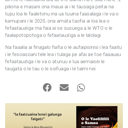
piliona e masani ona maua ai i le tausaga peitai na
tupu loa le faaletonu ina ua tuuina faasalaga i le va o
kamupani i le 2020, ona amata taofia ai loa lea o
fefaataua’iga ma faia ai se susuega a le WTO o le
faalapotopotoga o fefaataua’iga a le lalolagi.
Na faaalia ai finagalo fiafia o le aufaipisinisi i lea faaitu
i le fesoasoani tele lea i tulaga pe afai ae toe faaauau
fefaataua’iga i le va o atunuu e lua aemaisei le
taugata o le tau o le soifuaga i le taimi nei.