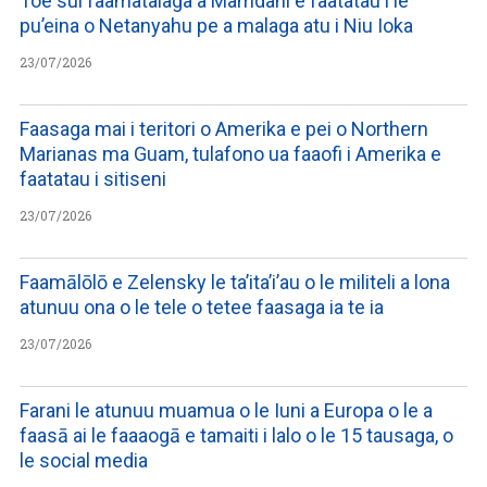
Toe sui faamatalaga a Mamdani e faatatau i le
pu’eina o Netanyahu pe a malaga atu i Niu Ioka
23/07/2026
Faasaga mai i teritori o Amerika e pei o Northern
Marianas ma Guam, tulafono ua faaofi i Amerika e
faatatau i sitiseni
23/07/2026
Faamālōlō e Zelensky le ta’ita’i’au o le militeli a lona
atunuu ona o le tele o tetee faasaga ia te ia
23/07/2026
Farani le atunuu muamua o le Iuni a Europa o le a
faasā ai le faaaogā e tamaiti i lalo o le 15 tausaga, o
le social media