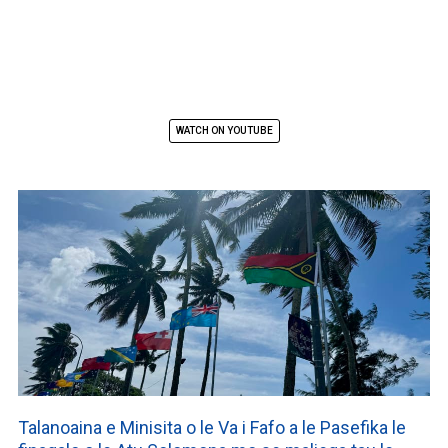
WATCH ON YOUTUBE
Talanoaina e Minisita o le Va i Fafo a le Pasefika le