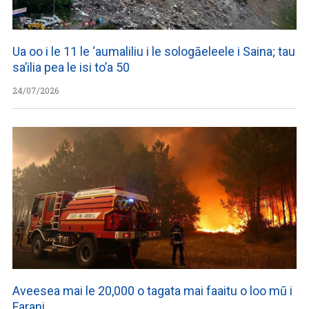
Ua oo i le 11 le ‘aumaliliu i le sologāeleele i Saina; tau
sa’ilia pea le isi to’a 50
24/07/2026
Aveesea mai le 20,000 o tagata mai faaitu o loo mū i
Farani