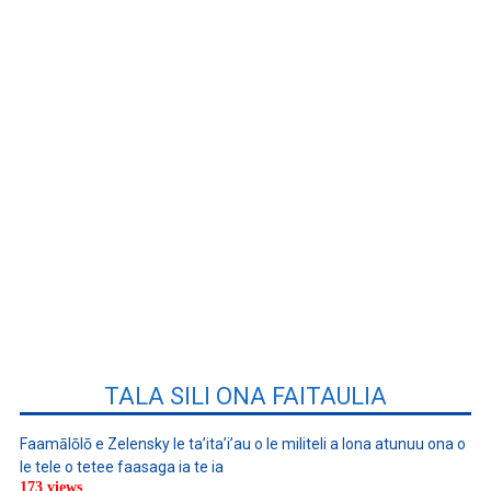
TALA SILI ONA FAITAULIA
Faamālōlō e Zelensky le ta’ita’i’au o le militeli a lona atunuu ona o
le tele o tetee faasaga ia te ia
173 views