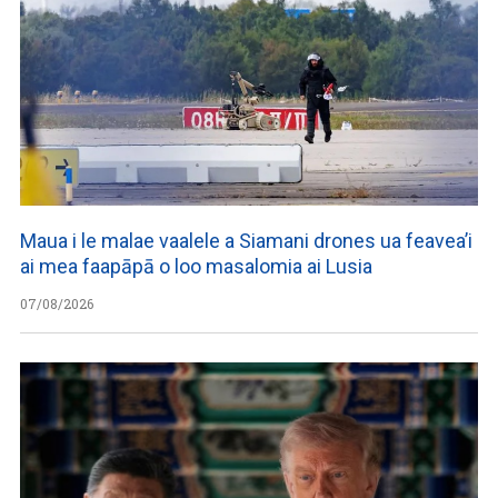
Maua i le malae vaalele a Siamani drones ua feavea’i
ai mea faapāpā o loo masalomia ai Lusia
07/08/2026