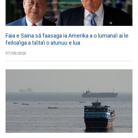
Faia e Saina sā faasaga ia Amerika a o lumana’i ai le
feiloa’iga a ta’ita’i o atunuu e lua
07/08/2026