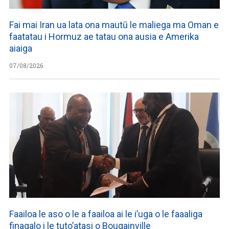
Fai mai Iran ua lata ona mautū le maliega ma Oman e
faatatau i Hormuz ae tatau ona ausia e Amerika
aiaiga
07/08/2026
Faailoa le aso o le a faailoa ai le i’uga o le faaaliga
finagalo i le tuto’atasi o Bougainville