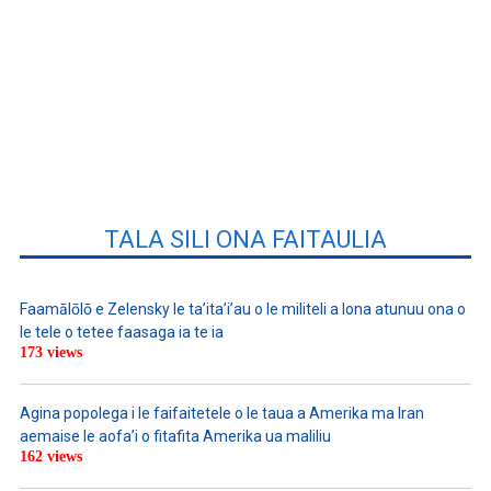
TALA SILI ONA FAITAULIA
Faamālōlō e Zelensky le ta’ita’i’au o le militeli a lona atunuu ona o
le tele o tetee faasaga ia te ia
173 views
Agina popolega i le faifaitetele o le taua a Amerika ma Iran
aemaise le aofa’i o fitafita Amerika ua maliliu
162 views