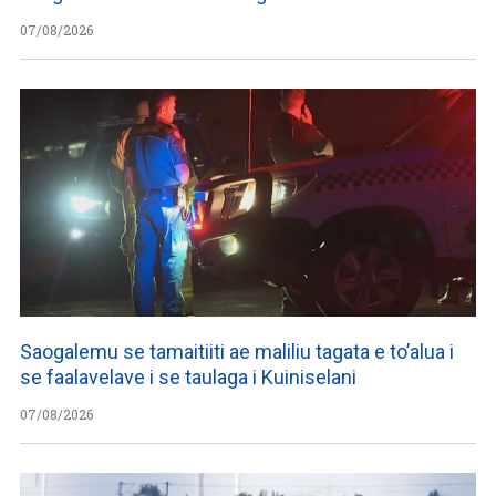
07/08/2026
Saogalemu se tamaitiiti ae maliliu tagata e to’alua i
se faalavelave i se taulaga i Kuiniselani
07/08/2026