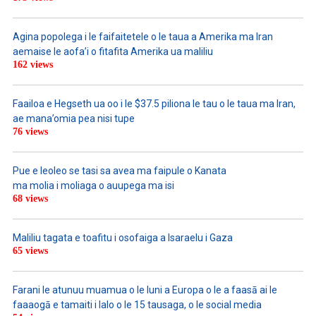
Agina popolega i le faifaitetele o le taua a Amerika ma Iran
aemaise le aofa’i o fitafita Amerika ua maliliu
162 views
Faailoa e Hegseth ua oo i le $37.5 piliona le tau o le taua ma Iran,
ae mana’omia pea nisi tupe
76 views
Pue e leoleo se tasi sa avea ma faipule o Kanata
ma molia i moliaga o auupega ma isi
68 views
Maliliu tagata e toafitu i osofaiga a Isaraelu i Gaza
65 views
Farani le atunuu muamua o le Iuni a Europa o le a faasā ai le
faaaogā e tamaiti i lalo o le 15 tausaga, o le social media