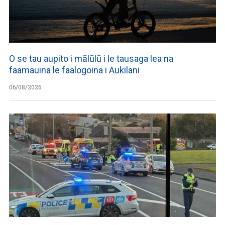
O se tau aupito i mālūlū i le tausaga lea na
faamauina le faalogoina i Aukilani
06/08/2026