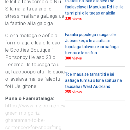
le leitio faavaomalo a Niu
to’atasi na loka e leoleo i se
faalavelave i Manukau Rd i le i le
SIla na ia ta’ua ai o le
taimi pisi o le taeao analeila
stress mai lana galuega ua
330 views
ia faatino ai ia gaioiga.
Faaalia popolega i suiga o le
O ona moliaga e aofia ai
Jobseeker, o le a aafia ai
foi moliaga e lua o le gaoi i
tupulaga talavou e iai aafiaga
le Scotties Boutique i
tumau o le soifua
Ponsonby i le aso 23 o
300 views
Tesema i le tausaga talu
ai, faaopoopo atu i le gaoia
Toe maua se tamaitiiti e iai
o lavalava mai se faleofu
aafiaga tumau o lona soifua na
foi i Ueligitone.
tausailia i West Auckland
255 views
Puna o Faamatalaga:
https://www.rnz.co.nz/news/national/520362/former-
green-mp-golriz-
ghahraman-to-be-
sentenced-for-shoplifting