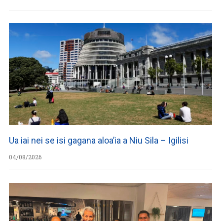
Ua iai nei se isi gagana aloa’ia a Niu Sila – Igilisi
04/08/2026