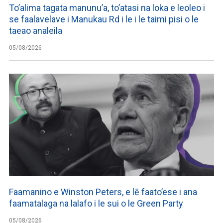
To’alima tagata manunu’a, to’atasi na loka e leoleo i
se faalavelave i Manukau Rd i le i le taimi pisi o le
taeao analeila
05/08/2026
Faamanino e Winston Peters, e lē faato’ese i ana
faamatalaga na lalafo i le sui o le Green Party
05/08/2026