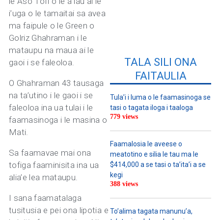
le Aso Tofi o le a lau ai le
i’uga o le tamaitai sa avea
ma faipule o le Green o
Golriz Ghahraman i le
mataupu na maua ai le
TALA SILI ONA
gaoi i se faleoloa.
FAITAULIA
O Ghahraman 43 tausaga
na ta’utino i le gaoi i se
Tula’i i luma o le faamasinoga se
faleoloa ina ua tulai i le
tasi o tagata iloga i taaloga
779 views
faamasinoga i le masina o
Mati.
Faamalosia le aveese o
Sa faamavae mai ona
meatotino e silia le tau ma le
tofiga faaminisita ina ua
$414,000 a se tasi o ta’ita’i a se
kegi
alia’e lea mataupu.
388 views
I sana faamatalaga
tusitusia e pei ona lipotia e
To’alima tagata manunu’a,