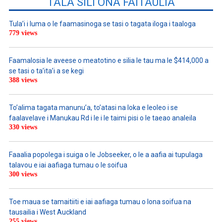
TALA SILI ONA FAITAULIA
Tula’i i luma o le faamasinoga se tasi o tagata iloga i taaloga
779 views
Faamalosia le aveese o meatotino e silia le tau ma le $414,000 a
se tasi o ta’ita’i a se kegi
388 views
To’alima tagata manunu’a, to’atasi na loka e leoleo i se
faalavelave i Manukau Rd i le i le taimi pisi o le taeao analeila
330 views
Faaalia popolega i suiga o le Jobseeker, o le a aafia ai tupulaga
talavou e iai aafiaga tumau o le soifua
300 views
Toe maua se tamaitiiti e iai aafiaga tumau o lona soifua na
tausailia i West Auckland
255 views