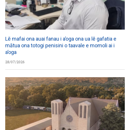
Lē mafai ona auai fanau i a’oga ona ua lē gafatia e
mātua ona totogi penisini o taavale e momoli ai i
a’oga
28/07/2026