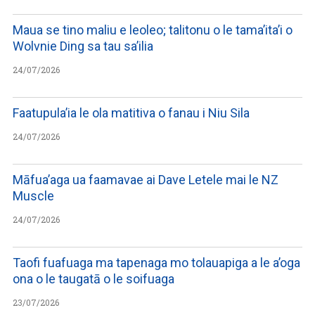
Maua se tino maliu e leoleo; talitonu o le tama’ita’i o
Wolvnie Ding sa tau sa’ilia
24/07/2026
Faatupula’ia le ola matitiva o fanau i Niu Sila
24/07/2026
Māfua’aga ua faamavae ai Dave Letele mai le NZ
Muscle
24/07/2026
Taofi fuafuaga ma tapenaga mo tolauapiga a le a’oga
ona o le taugatā o le soifuaga
23/07/2026