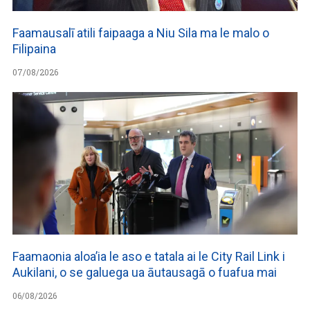
Faamausalī atili faipaaga a Niu Sila ma le malo o
Filipaina
07/08/2026
Faamaonia aloa’ia le aso e tatala ai le City Rail Link i
Aukilani, o se galuega ua āutausagā o fuafua mai
06/08/2026