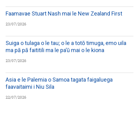
Faamavae Stuart Nash mai le New Zealand First
23/07/2026
Suiga o tulaga o le tau; o le a totō timuga, emo uila
ma pā pā faititili ma le pa’ū mai o le kiona
23/07/2026
Asia e le Palemia o Samoa tagata faigaluega
faavaitaimi i Niu Sila
22/07/2026