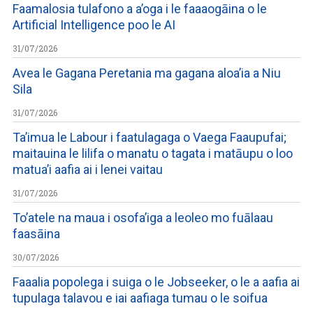
Faamalosia tulafono a a’oga i le faaaogāina o le
Artificial Intelligence poo le AI
31/07/2026
Avea le Gagana Peretania ma gagana aloa’ia a Niu
Sila
31/07/2026
Ta’imua le Labour i faatulagaga o Vaega Faaupufai;
maitauina le lilifa o manatu o tagata i matāupu o loo
matua’i aafia ai i lenei vaitau
31/07/2026
To’atele na maua i osofa’iga a leoleo mo fuālaau
faasāina
30/07/2026
Faaalia popolega i suiga o le Jobseeker, o le a aafia ai
tupulaga talavou e iai aafiaga tumau o le soifua