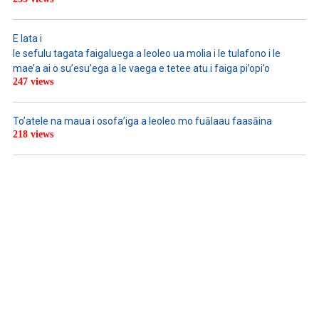
E lata i
le sefulu tagata faigaluega a leoleo ua molia i le tulafono i le
mae’a ai o su’esu’ega a le vaega e tetee atu i faiga pi’opi’o
247 views
To’atele na maua i osofa’iga a leoleo mo fuālaau faasāina
218 views
WATCH ON YOUTUBE