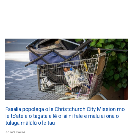
WATCH ON YOUTUBE
Faaalia popolega o le Christchurch City Mission mo
le to’atele o tagata e lē o iai ni fale e malu ai ona o
tulaga mālūlū o le tau
29/07/2026