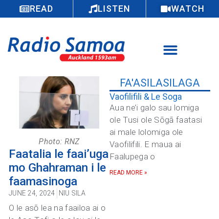
READ
LISTEN
WATCH
FA'ASILASILAGA
Vaofilifili & Le Soga
Aua ne’i galo sau lomiga
ole Tusi ole Sōgā faatasi
ai male lolomiga ole
Photo: RNZ
Vaofilifili. E maua ai
Faatalia le faai’uga
Faalupega o
mo Ghahraman i le
READ MORE »
faamasinoga
JUNE 24, 2024
NIU SILA
O le asō lea na faailoa ai o