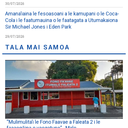
30/07/2026
Amana’iaina le fesoasoani a le kamupani o le Coca-
Cola i le faatumauina o le faatagata a Utumakaiona
Sir Michael Jones i Eden Park
29/07/2026
TALA MAI SAMOA
“Mulimulita’i le Fono Faavae a Faleata 2 i le
faaaogāina o vaegatupe”…Malo