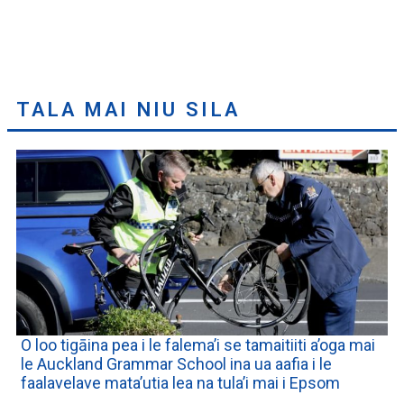
TALA MAI NIU SILA
O loo tigāina pea i le falema’i se tamaitiiti a’oga mai
le Auckland Grammar School ina ua aafia i le
faalavelave mata’utia lea na tula’i mai i Epsom