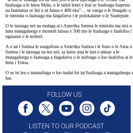
fuafuaga a le latou Malo, o le taimi lenei e leai se fuafuaga faapena
ua faamatuu se lisi o ni fanua e 400 eka”… se vaega o le finagalo o
le minisita o faatoaga ma faigafaiva i le polokalame o le Soalepule.
O le tausaga nei na malaga ai i Amerika Samoa le minisita ma nisi o
lana matagaluega e momoli faisua e 500 mo le fuafuaga e faafofoa i
ogasami o le teritori.
A o iai i Samoa le usugafono a Amerika Samoa i le fono o le Atoa o
Samoa i le tausaga na tea nei, sa latou asia le tasi o atinae a le
matagaluega o faatoaga a faigafaiva o le nofoaga o loo faafofoa ai le
limu i Toloa.
O se isi lea o taumafaiga o loo taulai foi iai fuafuaga a matagaluega 
lua.
FOLLOW US
LISTEN TO OUR PODCAST