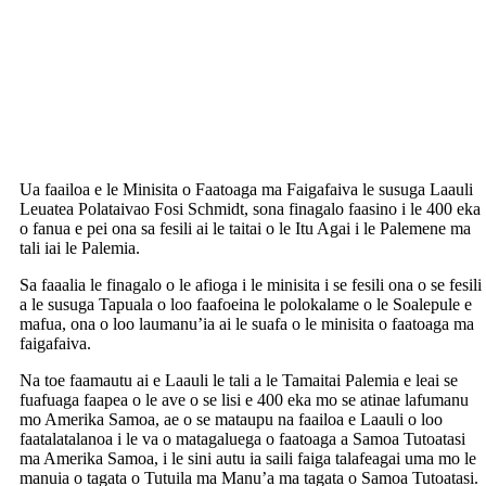
Ua faailoa e le Minisita o Faatoaga ma Faigafaiva le susuga Laauli
Leuatea Polataivao Fosi Schmidt, sona finagalo faasino i le 400 eka
o fanua e pei ona sa fesili ai le taitai o le Itu Agai i le Palemene ma
tali iai le Palemia.
Sa faaalia le finagalo o le afioga i le minisita i se fesili ona o se fesili
a le susuga Tapuala o loo faafoeina le polokalame o le Soalepule e
mafua, ona o loo laumanu’ia ai le suafa o le minisita o faatoaga ma
faigafaiva.
Na toe faamautu ai e Laauli le tali a le Tamaitai Palemia e leai se
fuafuaga faapea o le ave o se lisi e 400 eka mo se atinae lafumanu
mo Amerika Samoa, ae o se mataupu na faailoa e Laauli o loo
faatalatalanoa i le va o matagaluega o faatoaga a Samoa Tutoatasi
ma Amerika Samoa, i le sini autu ia saili faiga talafeagai uma mo le
manuia o tagata o Tutuila ma Manu’a ma tagata o Samoa Tutoatasi.