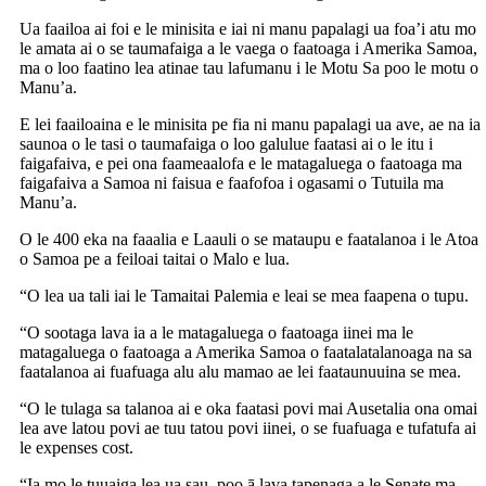
Ua faailoa ai foi e le minisita e iai ni manu papalagi ua foa’i atu mo
le amata ai o se taumafaiga a le vaega o faatoaga i Amerika Samoa,
ma o loo faatino lea atinae tau lafumanu i le Motu Sa poo le motu o
Manu’a.
E lei faailoaina e le minisita pe fia ni manu papalagi ua ave, ae na ia
saunoa o le tasi o taumafaiga o loo galulue faatasi ai o le itu i
faigafaiva, e pei ona faameaalofa e le matagaluega o faatoaga ma
faigafaiva a Samoa ni faisua e faafofoa i ogasami o Tutuila ma
Manu’a.
O le 400 eka na faaalia e Laauli o se mataupu e faatalanoa i le Atoa
o Samoa pe a feiloai taitai o Malo e lua.
“O lea ua tali iai le Tamaitai Palemia e leai se mea faapena o tupu.
“O sootaga lava ia a le matagaluega o faatoaga iinei ma le
matagaluega o faatoaga a Amerika Samoa o faatalatalanoaga na sa
faatalanoa ai fuafuaga alu alu mamao ae lei faataunuuina se mea.
“O le tulaga sa talanoa ai e oka faatasi povi mai Ausetalia ona omai
lea ave latou povi ae tuu tatou povi iinei, o se fuafuaga e tufatufa ai
le expenses cost.
“Ia mo le tuuaiga lea ua sau, poo ā lava tapenaga a le Senate ma