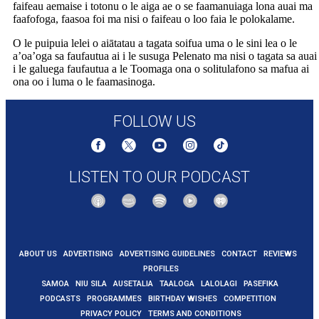
faifeau aemaise i totonu o le aiga ae o se faamanuiaga lona auai ma
faafofoga, faasoa foi ma nisi o faifeau o loo faia le polokalame.
O le puipuia lelei o aiātatau a tagata soifua uma o le sini lea o le
a’oa’oga sa faufautua ai i le susuga Pelenato ma nisi o tagata sa auai
i le galuega faufautua a le Toomaga ona o solitulafono sa mafua ai
ona oo i luma o le faamasinoga.
FOLLOW US
LISTEN TO OUR PODCAST
ABOUT US
ADVERTISING
ADVERTISING GUIDELINES
CONTACT
REVIEWS
PROFILES
SAMOA
NIU SILA
AUSETALIA
TAALOGA
LALOLAGI
PASEFIKA
PODCASTS
PROGRAMMES
BIRTHDAY WISHES
COMPETITION
PRIVACY POLICY
TERMS AND CONDITIONS