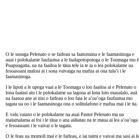
O le susuga Pelenato o se faifeau sa faatonuina e le faamasinoga e
auai i polokalame faufautua a le faalapotopotoga o le Toomaga mo ē
Puapuagatia, ua na faailoa le tāua tele ia te ia o lea polokalame ua
fesoasoani malosi ai i sona vaivaiga na mafua ai ona tula’i i le
faamasinoga.
I le lipoti a le upega vaai a le Toomaga o loo faailoa ai e Pelenato o
lona faatasi atu i le polokalame ua lagona ai lona loto maualalo, auā
ua faasoa ane ai nisi o faifeau o loo faia le a’oa’oga faufautua mo
tagata ua oo i le faamasinoga ona o solitulafono e mafua mai i le ita.
E valu vaiaso o le polokalame na auai Pastor Pelenato ma ua
malamalama ai foi i le tāua o ana aiātatau na te maua ai lea a’oa’oga
e fesoasoani i le vaivai o le tagata.
O le feau ua momoli mai e le faifeau, e iai taimi e vaivai ma sasi ai l