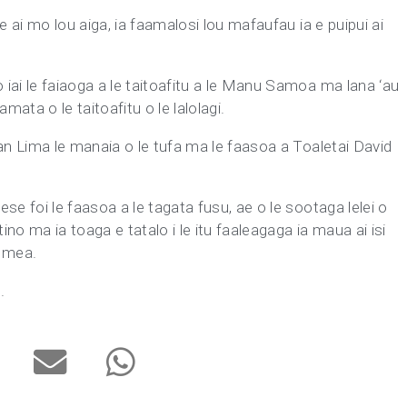
ue ai mo lou aiga, ia faamalosi lou mafaufau ia e puipui ai
 iai le faiaoga a le taitoafitu a le Manu Samoa ma lana ‘au
amata o le taitoafitu o le lalolagi.
rian Lima le manaia o le tufa ma le faasoa a Toaletai David
ese foi le faasoa a le tagata fusu, ae o le sootaga lelei o
tino ma ia toaga e tatalo i le itu faaleagaga ia maua ai isi
e mea.
i.