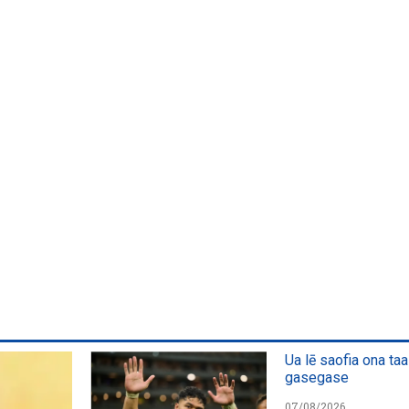
Ua lē saofia ona taa
gasegase
07/08/2026