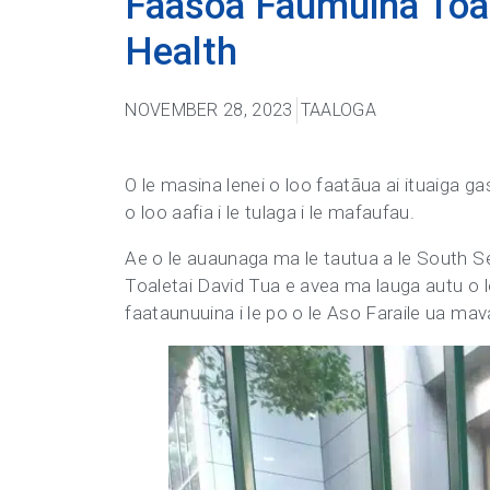
Faasoa Faumuina Toal
Health
NOVEMBER 28, 2023
TAALOGA
O le masina lenei o loo faatāua ai ituaiga ga
o loo aafia i le tulaga i le mafaufau.
Ae o le auaunaga ma le tautua a le South Se
Toaletai David Tua e avea ma lauga autu o 
faataunuuina i le po o le Aso Faraile ua mav