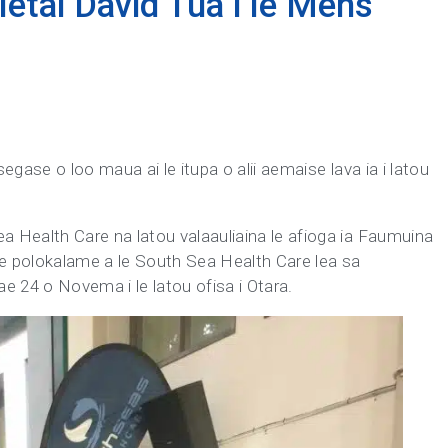
etai David Tua i le Mens
segase o loo maua ai le itupa o alii aemaise lava ia i latou
a Health Care na latou valaauliaina le afioga ia Faumuina
le polokalame a le South Sea Health Care lea sa
ae 24 o Novema i le latou ofisa i Otara.