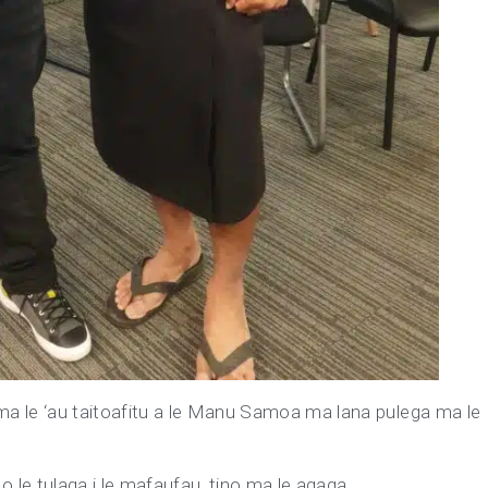
ma le ‘au taitoafitu a le Manu Samoa ma lana pulega ma le
i, o le tulaga i le mafaufau, tino ma le agaga.