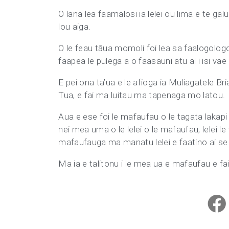
O lana lea faamalosi ia lelei ou lima e te gal
lou aiga.
O le feau tāua momoli foi lea sa faalogologo
faapea le pulega a o faasauni atu ai i isi vae 
E pei ona ta’ua e le afioga ia Muliagatele B
Tua, e fai ma luitau ma tapenaga mo latou.
Aua e ese foi le mafaufau o le tagata lakapi 
nei mea uma o le lelei o le mafaufau, lelei le 
mafaufauga ma manatu lelei e faatino ai s
Ma ia e talitonu i le mea ua e mafaufau e fa