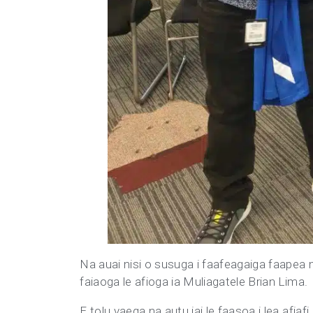
Na auai nisi o susuga i faafeagaiga faapea 
faiaoga le afioga ia Muliagatele Brian Lima.
E tolu vaega na autu iai le faasoa i lea afiaf