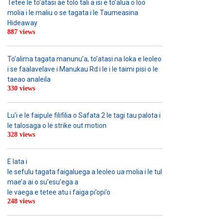
Tetee le to’atasi ae tolo tali a isi e to’alua o loo
molia i le maliu o se tagata i le Taumeasina
Hideaway
887 views
To’alima tagata manunu’a, to’atasi na loka e leoleo
i se faalavelave i Manukau Rd i le i le taimi pisi o le
taeao analeila
330 views
Lu’i e le faipule filifilia o Safata 2 le tagi tau palota i
le talosaga o le strike out motion
328 views
E lata i
le sefulu tagata faigaluega a leoleo ua molia i le tulafono i le
mae’a ai o su’esu’ega a
le vaega e tetee atu i faiga pi’opi’o
248 views