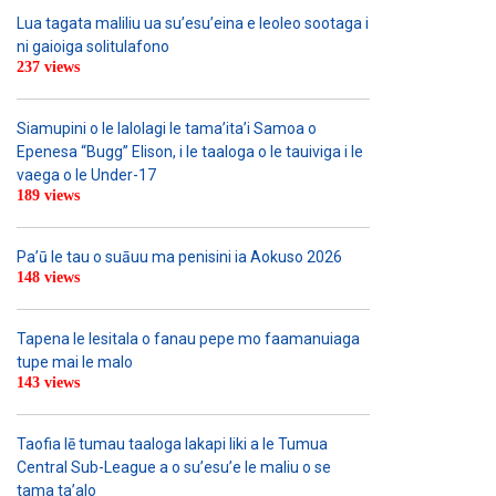
Lua tagata maliliu ua su’esu’eina e leoleo sootaga i
ni gaioiga solitulafono
237 views
Siamupini o le lalolagi le tama’ita’i Samoa o
Epenesa “Bugg” Elison, i le taaloga o le tauiviga i le
vaega o le Under-17
189 views
Pa’ū le tau o suāuu ma penisini ia Aokuso 2026
148 views
Tapena le lesitala o fanau pepe mo faamanuiaga
tupe mai le malo
143 views
Taofia lē tumau taaloga lakapi liki a le Tumua
Central Sub-League a o su’esu’e le maliu o se
tama ta’alo