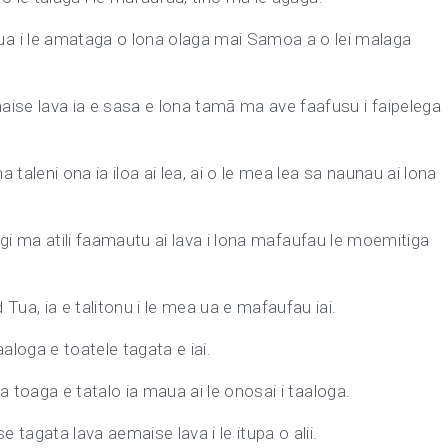
 i le amataga o lona olaga mai Samoa a o lei malaga
maise lava ia e sasa e lona tamā ma ave faafusu i faipelega
 taleni ona ia iloa ai lea, ai o le mea lea sa naunau ai lona
alolagi ma atili faamautu ai lava i lona mafaufau le moemitiga
 Tua, ia e talitonu i le mea ua e mafaufau iai.
taaloga e toatele tagata e iai.
 ia toaga e tatalo ia maua ai le onosai i taaloga.
 tagata lava aemaise lava i le itupa o alii.