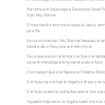
Na tomua le saunoaga a Faumuina David Tua
mai i Niu Sila nei.
O lona tamā e ese ma le saua ia i latou, ae
pe a fai.
Ae na oo mai loa i Niu Sila ma faaauau ai lana
tamā e alu e fusu ona ai e lelei mo ia.
Sa iu lava ina oo i le lu’iina o le fusi o le l
sa iai le manaoga a lona tamā ia alu e fusu.
O isi vaega tāua o le faasoa a Toaletai David
O le fusu na o le tasi le tagata e lē pei o isi 
O le fusu ia lelei le mafaufau lelei le tino ma
Ia paleni mea uma i le tagata taalo ma soo se