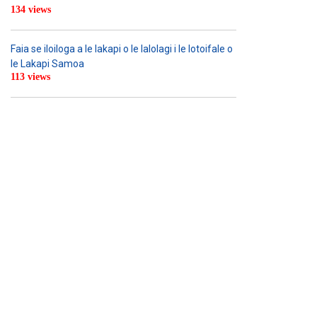
134 views
Faia se iloiloga a le lakapi o le lalolagi i le lotoifale o
le Lakapi Samoa
113 views