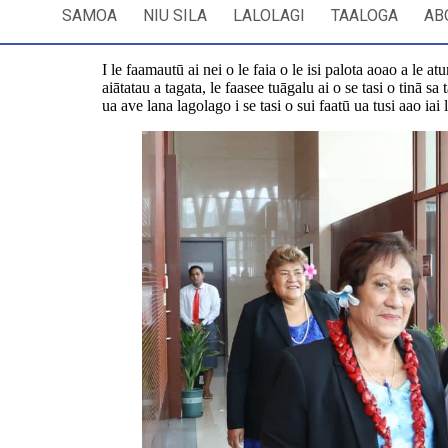
SAMOA
NIU SILA
LALOLAGI
TAALOGA
AB
I le faamautū ai nei o le faia o le isi palota aoao a le 
aiātatau a tagata, le faasee tuāgalu ai o se tasi o tinā
ua ave lana lagolago i se tasi o sui faatū ua tusi aao i