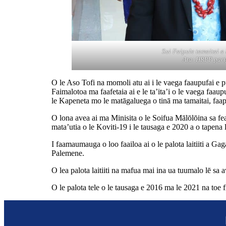
Sui Faipule tamaitai a
Ata: HRPP part
O le Aso Tofi na momoli atu ai i le vaega faaupufai e pu
Faimalotoa ma faafetaia ai e le ta’ita’i o le vaega faau
le Kapeneta mo le matāgaluega o tinā ma tamaitai, faap
O lona avea ai ma Minisita o le Soifua Mālōlōina sa feag
mata’utia o le Koviti-19 i le tausaga e 2020 a o tapena l
I faamaumauga o loo faailoa ai o le palota laitiiti a G
Palemene.
O lea palota laitiiti na mafua mai ina ua tuumalo lē sa a
O le palota tele o le tausaga e 2016 ma le 2021 na toe f