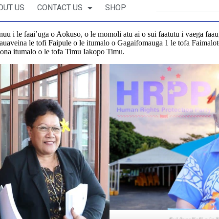
OUT US
CONTACT US
SHOP
atunuu i le faai’uga o Aokuso, o le momoli atu ai o sui faatutū i vaega fa
 sa tauaveina le tofi Faipule o le itumalo o Gagaifomauga 1 le tofa Faim
ai lona itumalo o le tofa Timu Iakopo Timu.