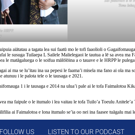
Sui faaolioli a 
Timu Iako
 le HRPP.
y
ipuia aiātatau a tagata lea sui faatū mo le tofi faaolioli o Gagaifomaug
pufai le susuga Tuilaepa L Sailele Malielegaoi le tautua a lē sa avea ma F
ea le matāgaluega o le soifua mālōlōina a o tauave e le HRPP le pulega
ai ai ma se lu’itau ina ua pepesi le faama’i misela ma fano ai ola ma so
e atunuu i le palota tele o le tausaga e 2021.
agaifomauga 1 i le tausaga e 2014 na ulua’i pale ai le tofa Faimalotoa K
vea ma faipule o le itumalo i lea vaitau le tofa Tuilo’a Toeulu Anitele’a 
ilifilia ai Faimalotoa e lona itumalo se’ia oo nei ina faasee tuāgalu mai
FOLLOW US
LISTEN TO OUR PODCAST