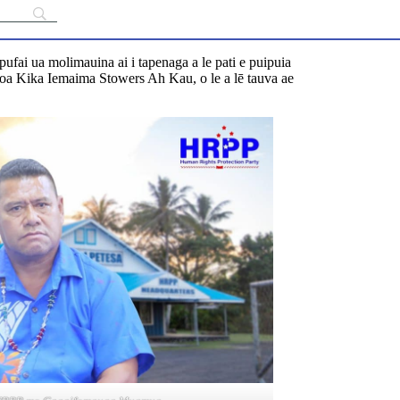
aupufai ua molimauina ai i tapenaga a le pati e puipuia
alotoa Kika Iemaima Stowers Ah Kau, o le a lē tauva ae