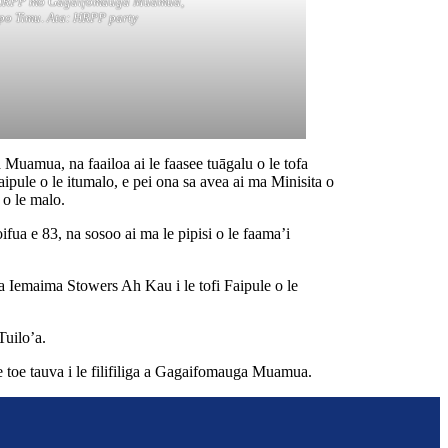
le HRPP mo Gagaifomauga Muamua,
po Timu
.
Ata: HRPP party
a Muamua, na faailoa ai le faasee tuāgalu o le tofa
aipule o le itumalo, e pei ona sa avea ai ma Minisita o
 o le malo.
ifua e 83, na sosoo ai ma le pipisi o le faama’i
ika Iemaima Stowers Ah Kau i le tofi Faipule o le
Tuilo’a.
 le toe tauva i le filifiliga a Gagaifomauga Muamua.