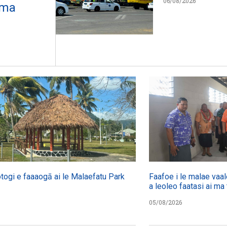
06/08/2026
 ma
otogi e faaaogā ai le Malaefatu Park
Faafoe i le malae vaal
a leoleo faatasi ai ma 
05/08/2026