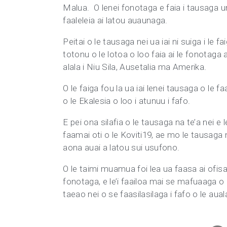
Malua. O lenei fonotaga e faia i tausaga 
faaleleia ai latou auaunaga.
Peitai o le tausaga nei ua iai ni suiga i le 
totonu o le lotoa o loo faia ai le fonotaga
alala i Niu Sila, Ausetalia ma Amerika.
O le faiga fou la ua iai lenei tausaga o le
o le Ekalesia o loo i atunuu i fafo.
E pei ona silafia o le tausaga na te’a nei e
faamai oti o le Koviti19, ae mo le tausaga ne
aona auai a latou sui usufono.
O le taimi muamua foi lea ua faasa ai ofisa 
fonotaga, e le’i faailoa mai se mafuaaga o l
taeao nei o se faasilasilaga i fafo o le aual