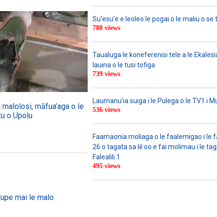
Su’esu’e e leoleo le pogai o le maliu o se 
788 views
Taualuga le koneferenisi tele a le Ekalesia
lauina o le tusi tofiga
739 views
Laumanu’ia suiga i le Pulega o le TV1 i M
malolosi, māfua’aga o le
536 views
tu o Upolu
Faamaonia moliaga o le faalemigao i le 
26 o tagata sa lē oo e fai molimau i le tag
Falealili 1
495 views
tupe mai le malo