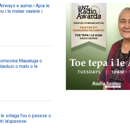
irways e aumai i Apia le
nu i le malae vaalele i
Komesina Maualuga o
ailautusi o malo o le
e siitaga fou o pasese o
iti la’upasese