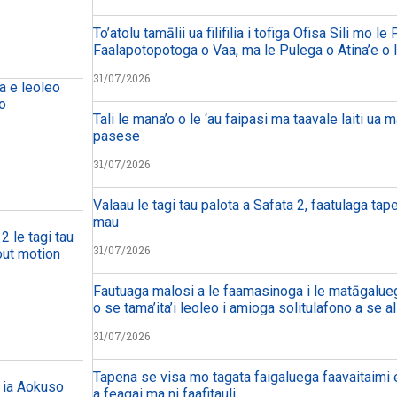
To’atolu tamālii ua filifilia i tofiga Ofisa Sili mo le
Faalapotopotoga o Vaa, ma le Pulega o Atina’e o 
31/07/2026
na e leoleo
no
Tali le mana’o o le ‘au faipasi ma taavale laiti ua 
pasese
31/07/2026
Valaau le tagi tau palota a Safata 2, faatulaga ta
mau
 2 le tagi tau
31/07/2026
 out motion
Fautuaga malosi a le faamasinoga i le matāgalueg
o se tama’ita’i leoleo i amioga solitulafono a se a
31/07/2026
Tapena se visa mo tagata faigaluega faavaitaimi e 
i ia Aokuso
a feagai ma ni faafitauli