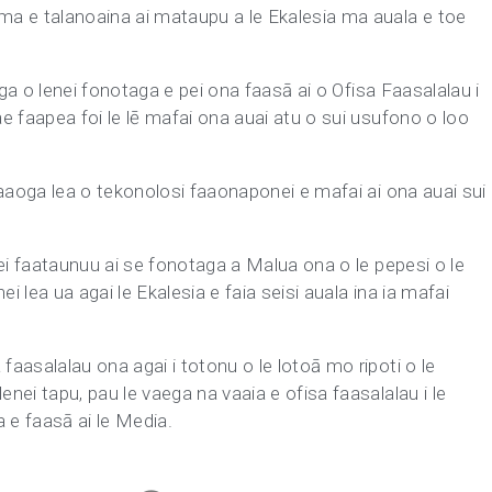
uma e talanoaina ai mataupu a le Ekalesia ma auala e toe
faiga o lenei fonotaga e pei ona faasā ai o Ofisa Faasalalau i
 ae faapea foi le lē mafai ona auai atu o sui usufono o loo
 faaaoga lea o tekonolosi faaonaponei e mafai ai ona auai sui
 lei faataunuu ai se fonotaga a Malua ona o le pepesi o le
i lea ua agai le Ekalesia e faia seisi auala ina ia mafai
faasalalau ona agai i totonu o le lotoā mo ripoti o le
enei tapu, pau le vaega na vaaia e ofisa faasalalau i le
a e faasā ai le Media.