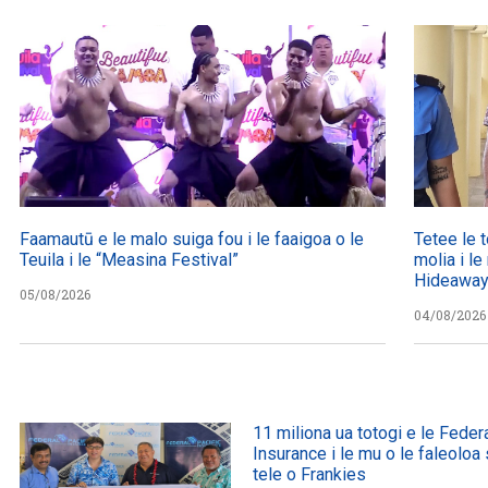
Faamautū e le malo suiga fou i le faaigoa o le
Tetee le to
Teuila i le “Measina Festival”
molia i le
Hideawa
05/08/2026
04/08/2026
11 miliona ua totogi e le Federa
Insurance i le mu o le faleolo
tele o Frankies