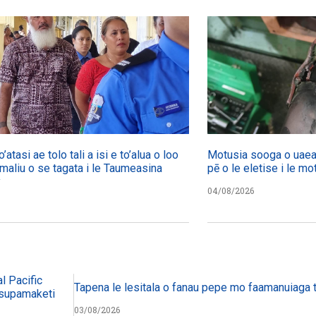
’atasi ae tolo tali a isi e to’alua o loo
Motusia sooga o uaea 
 maliu o se tagata i le Taumeasina
pē o le eletise i le mo
y
04/08/2026
l Pacific
Tapena le lesitala o fanau pepe mo faamanuiaga 
a supamaketi
03/08/2026