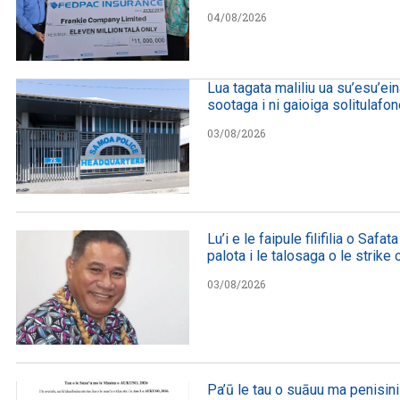
04/08/2026
Lua tagata maliliu ua su’esu’ei
sootaga i ni gaioiga solitulafo
03/08/2026
Lu’i e le faipule filifilia o Safata
palota i le talosaga o le strike
03/08/2026
Pa’ū le tau o suāuu ma penisin