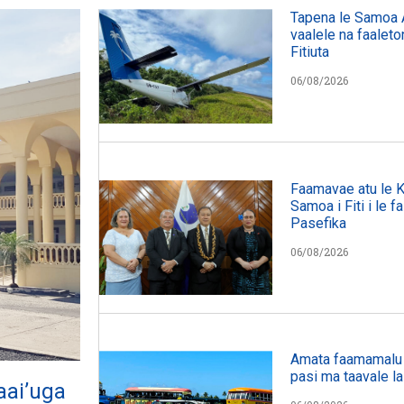
Tapena le Samoa A
vaalele na faaleto
Fitiuta
06/08/2026
Faamavae atu le 
Samoa i Fiti i le f
Pasefika
06/08/2026
Amata faamamalu l
pasi ma taavale la
aai’uga