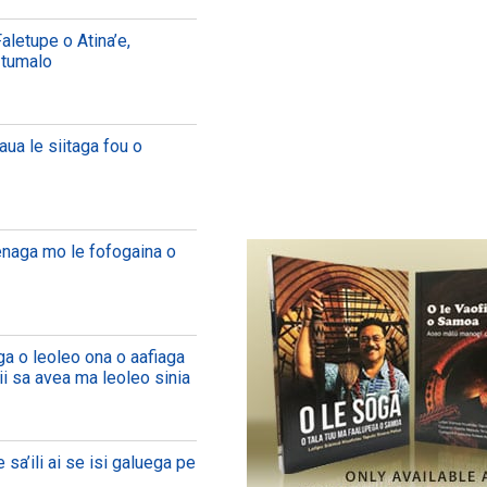
 Faletupe o Atina’e,
Itumalo
maua le siitaga fou o
penaga mo le fofogaina o
a o leoleo ona o aafiaga
lii sa avea ma leoleo sinia
sa’ili ai se isi galuega pe