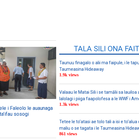
TALA SILI ONA FAI
Taunuu finagalo o alii ma faipule, i le tapu
Taumeasina Hideaway
1.9k views
Valaau le Matai Sili i se tamālii sa lauiloa
lalolagi i piiga faapolofesa a le WWF i Am
1.3k views
ele i Faleolo le auaunaga
ta’ifau sosogi
Tetee le to’atasi ae tolo tali a isi e to’alua 
maliu o se tagata i le Taumeasina Hidea
861 views