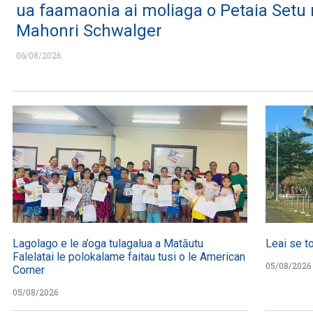
ua faamaonia ai moliaga o Petaia Setu
Mahonri Schwalger
06/08/2026
Lagolago e le a’oga tulagalua a Matāutu
Leai se t
Falelatai le polokalame faitau tusi o le American
05/08/2026
Corner
05/08/2026