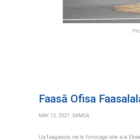
Pho
Faasā Ofisa Faasalala
MAY 12, 2021
SAMOA
Ua faagasolo nei le fonotaga tele a le Ek