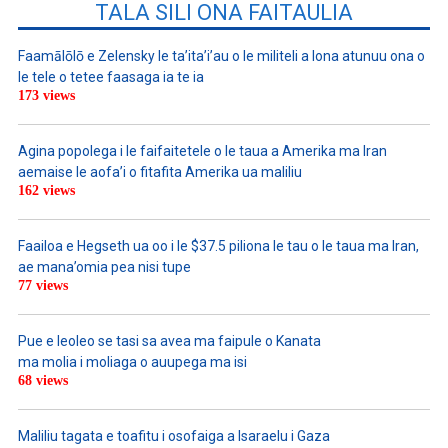
TALA SILI ONA FAITAULIA
Faamālōlō e Zelensky le ta’ita’i’au o le militeli a lona atunuu ona o
le tele o tetee faasaga ia te ia
173 views
Agina popolega i le faifaitetele o le taua a Amerika ma Iran
aemaise le aofa’i o fitafita Amerika ua maliliu
162 views
Faailoa e Hegseth ua oo i le $37.5 piliona le tau o le taua ma Iran,
ae mana’omia pea nisi tupe
77 views
Pue e leoleo se tasi sa avea ma faipule o Kanata
ma molia i moliaga o auupega ma isi
68 views
Maliliu tagata e toafitu i osofaiga a Isaraelu i Gaza