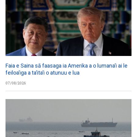
Faia e Saina sā faasaga ia Amerika a o lumana’i ai le
feiloa’iga a ta’ita’i o atunuu e lua
07/08/2026