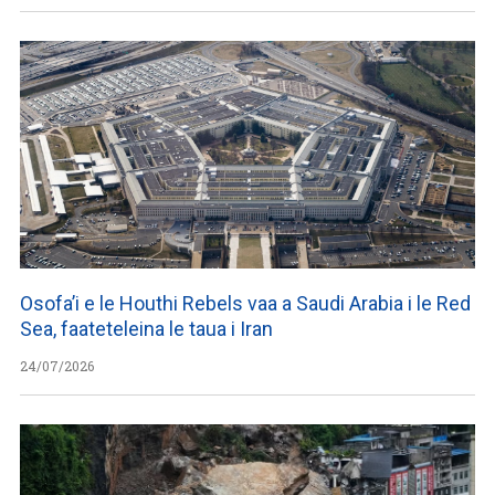
Osofa’i e le Houthi Rebels vaa a Saudi Arabia i le Red
Sea, faateteleina le taua i Iran
24/07/2026