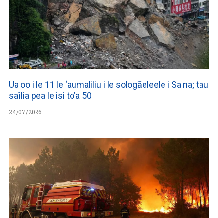
Ua oo i le 11 le ‘aumaliliu i le sologāeleele i Saina; tau
sa’ilia pea le isi to’a 50
24/07/2026