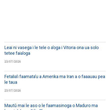
LISTEN TO PODCASTS
Leai ni vasega i le tele o a’oga i Vitoria ona ua solo
tetee faia’oga
23/07/2026
Fetalia’i faamata’u a Amerika ma Iran a o faaauau pea
le taua
23/07/2026
Mautū mai le aso o le faamasinoga o Maduro ma