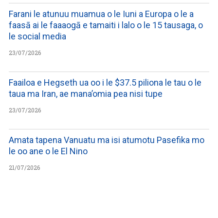
Farani le atunuu muamua o le Iuni a Europa o le a
faasā ai le faaaogā e tamaiti i lalo o le 15 tausaga, o
le social media
23/07/2026
Faailoa e Hegseth ua oo i le $37.5 piliona le tau o le
taua ma Iran, ae mana’omia pea nisi tupe
23/07/2026
Amata tapena Vanuatu ma isi atumotu Pasefika mo
le oo ane o le El Nino
21/07/2026