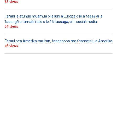
65 views
Farani le atunuu muamua o le Iuni a Europa o le a faasā ai le
faaaogā e tamaiti i lalo o le 15 tausaga, o le social media
54 views
Fetaui pea Amerika ma Iran, faaopoopo ma faamata’u a Amerika
46 views
LISTEN TO PODCASTS