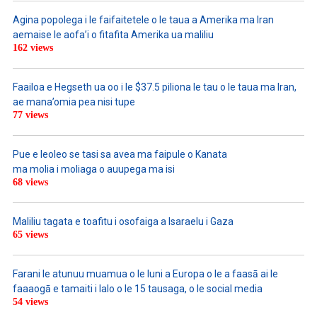
Agina popolega i le faifaitetele o le taua a Amerika ma Iran
aemaise le aofa’i o fitafita Amerika ua maliliu
162 views
Faailoa e Hegseth ua oo i le $37.5 piliona le tau o le taua ma Iran,
ae mana’omia pea nisi tupe
77 views
Pue e leoleo se tasi sa avea ma faipule o Kanata
ma molia i moliaga o auupega ma isi
68 views
Maliliu tagata e toafitu i osofaiga a Isaraelu i Gaza
65 views
Farani le atunuu muamua o le Iuni a Europa o le a faasā ai le
faaaogā e tamaiti i lalo o le 15 tausaga, o le social media
54 views