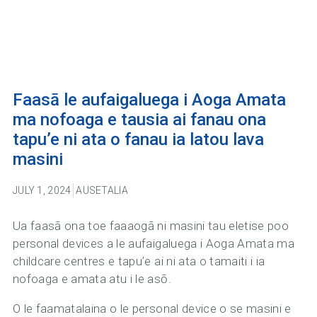
Faasā le aufaigaluega i Aoga Amata
ma nofoaga e tausia ai fanau ona
tapu’e ni ata o fanau ia latou lava
masini
JULY 1, 2024
AUSETALIA
Ua faasā ona toe faaaogā ni masini tau eletise poo
personal devices a le aufaigaluega i Aoga Amata ma
childcare centres e tapu’e ai ni ata o tamaiti i ia
nofoaga e amata atu i le asō.
O le faamatalaina o le personal device o se masini e