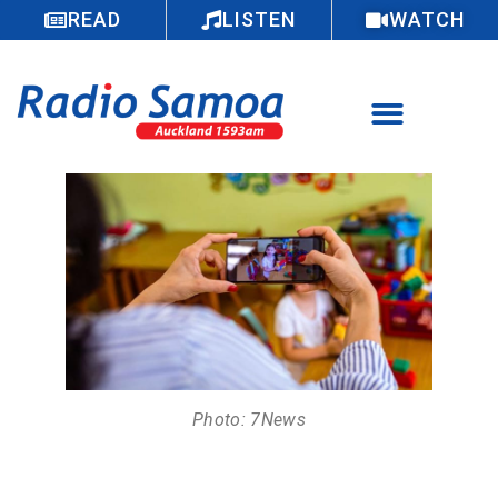
READ
LISTEN
WATCH
Photo: 7News