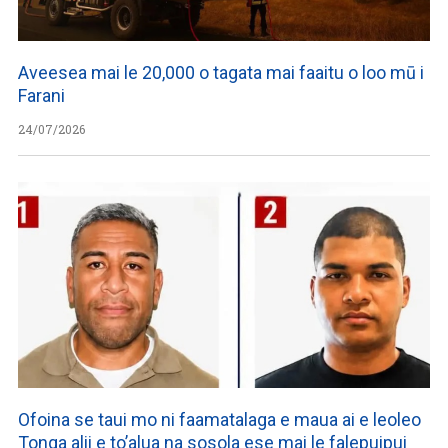
Aveesea mai le 20,000 o tagata mai faaitu o loo mū i
Farani
24/07/2026
Ofoina se taui mo ni faamatalaga e maua ai e leoleo
Tonga alii e to’alua na sosola ese mai le falepuipui