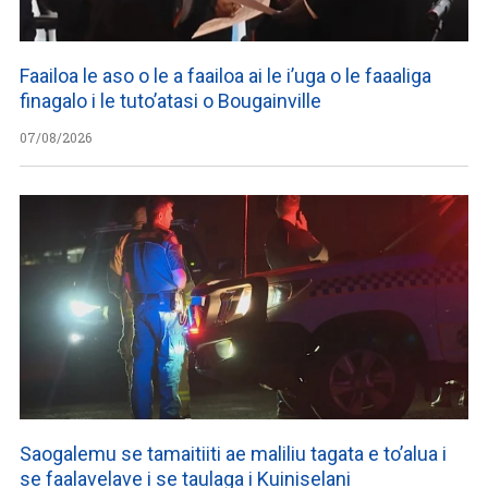
Faailoa le aso o le a faailoa ai le i’uga o le faaaliga
finagalo i le tuto’atasi o Bougainville
07/08/2026
Saogalemu se tamaitiiti ae maliliu tagata e to’alua i
se faalavelave i se taulaga i Kuiniselani