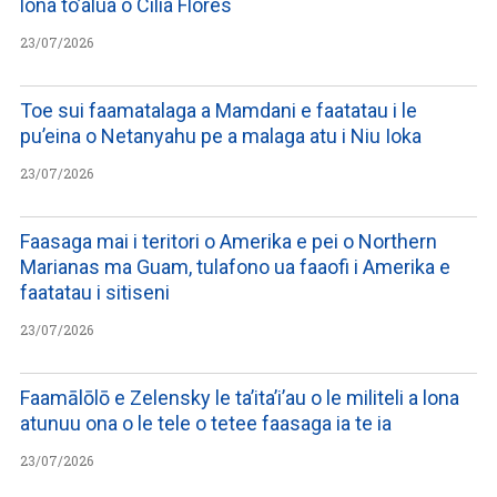
lona to’alua o Cilia Flores
23/07/2026
Toe sui faamatalaga a Mamdani e faatatau i le
pu’eina o Netanyahu pe a malaga atu i Niu Ioka
23/07/2026
Faasaga mai i teritori o Amerika e pei o Northern
Marianas ma Guam, tulafono ua faaofi i Amerika e
faatatau i sitiseni
23/07/2026
Faamālōlō e Zelensky le ta’ita’i’au o le militeli a lona
atunuu ona o le tele o tetee faasaga ia te ia
23/07/2026