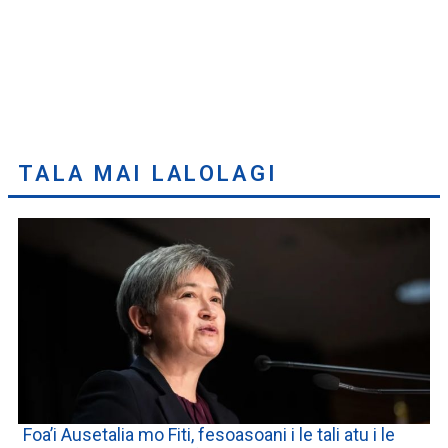
TALA MAI LALOLAGI
Foa’i Ausetalia mo Fiti, fesoasoani i le tali atu i le