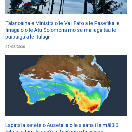
Talanoaina e Minisita o le Va i Fafo a le Pasefika le
finagalo o le Atu Solomona mo se maliega tau le
puipuiga a le itulagi
07/08/2026
Lapata’ia setete o Ausetalia o le a aafia i le mālūlū
tele o le tau i le aga’i i le faai’uga o le vaiaso