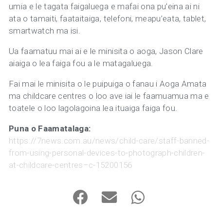
umia e le tagata faigaluega e mafai ona pu’eina ai ni
ata o tamaiti, faataitaiga, telefoni, meapu’eata, tablet,
smartwatch ma isi.
Ua faamatuu mai ai e le minisita o aoga, Jason Clare
aiaiga o lea faiga fou a le matagaluega.
Fai mai le minisita o le puipuiga o fanau i Aoga Amata
ma childcare centres o loo ave iai le faamuamua ma e
toatele o loo lagolagoina lea ituaiga faiga fou.
Puna o Faamatalaga:
https://7news.com.au/news/child-care/staff-banned-
from-using-personal-devices-to-photograph-children-
at-childcare-centres–c-15200156