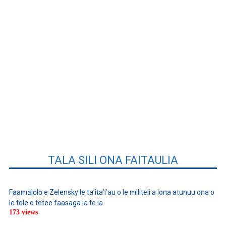
TALA SILI ONA FAITAULIA
Faamālōlō e Zelensky le ta’ita’i’au o le militeli a lona atunuu ona o
le tele o tetee faasaga ia te ia
173 views