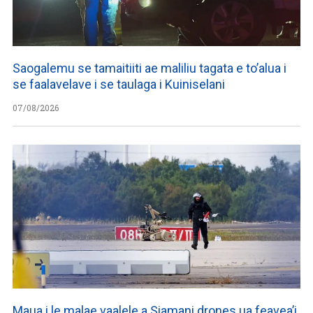
Saogalemu se tamaitiiti ae maliliu tagata e to’alua i
se faalavelave i se taulaga i Kuiniselani
07/08/2026
Maua i le malae vaalele a Siamani drones ua feavea’i