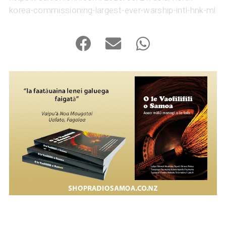
korea-commissioning-largest-ever-warship-intl-hnk-ml