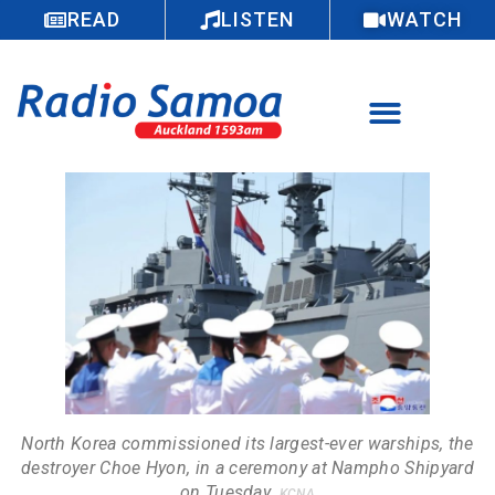
READ
LISTEN
WATCH
North Korea commissioned its largest-ever warships, the
destroyer Choe Hyon, in a ceremony at Nampho Shipyard
on Tuesday.
KCNA