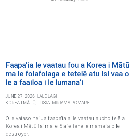
Faapa’ia le vaatau fou a Korea i Mātū
ma le folafolaga e tetelē atu isi vaa o
le a faailoa i le lumana’i
JUNE 27, 2026
LALOLAGI
KOREA I MĀTŪ
,
TUSIA: MIRIAMA POMARE
O le vaiaso nei ua faapa’ia ai le vaatau aupito telē a
Korea i Mātū fai mai e 5 afe tane le mamafa o le
destroyer.