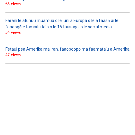
65 views
Farani le atunuu muamua o le Iuni a Europa o le a faasā ai le
faaaogā e tamaiti i lalo o le 15 tausaga, o le social media
54 views
Fetaui pea Amerika ma Iran, faaopoopo ma faamata’u a Amerika
47 views