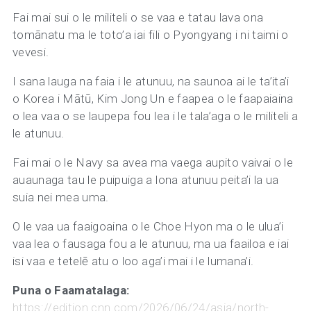
Fai mai sui o le militeli o se vaa e tatau lava ona
tomānatu ma le toto’a iai fili o Pyongyang i ni taimi o
vevesi.
I sana lauga na faia i le atunuu, na saunoa ai le ta’ita’i
o Korea i Mātū, Kim Jong Un e faapea o le faapaiaina
o lea vaa o se laupepa fou lea i le tala’aga o le militeli a
le atunuu.
Fai mai o le Navy sa avea ma vaega aupito vaivai o le
auaunaga tau le puipuiga a lona atunuu peita’i la ua
suia nei mea uma.
O le vaa ua faaigoaina o le Choe Hyon ma o le ulua’i
vaa lea o fausaga fou a le atunuu, ma ua faailoa e iai
isi vaa e tetelē atu o loo aga’i mai i le lumana’i.
Puna o Faamatalaga:
https://edition.cnn.com/2026/06/24/asia/north-