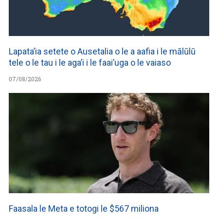
Lapata’ia setete o Ausetalia o le a aafia i le mālūlū
tele o le tau i le aga’i i le faai’uga o le vaiaso
07/08/2026
Faasala le Meta e totogi le $567 miliona