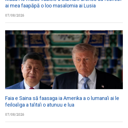
ai mea faapāpā o loo masalomia ai Lusia
07/08/2026
Faia e Saina sā faasaga ia Amerika a o lumana’i ai le
feiloa’iga a ta’ita’i o atunuu e lua
07/08/2026