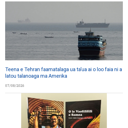
Teena e Tehran faamatalaga ua ta’ua ai o loo faia ni a
latou talanoaga ma Amerika
07/08/2026