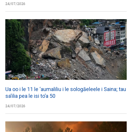
24/07/2026
Ua oo i le 11 le ‘aumaliliu i le sologāeleele i Saina; tau
sa’ilia pea le isi to’a 50
24/07/2026