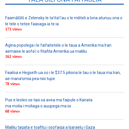
Faamālōlō e Zelensky le ta’ita’i’au o le militeli a lona atunuu ona o
le tele o tetee faasaga ia te ia
173 views
Agina popolega i le faifaitetele o le taua a Amerika ma Iran
aemaise le aofa’i o fitafita Amerika ua maliliu
162 views
Faailoa e Hegseth ua oo i le $37.5 piliona le tau o le taua ma Iran,
ae mana’omia pea nisi tupe
78 views
Pue e leoleo se tasi sa avea ma faipule o Kanata
ma molia i moliaga o auupega ma isi
68 views
Maliliu tagata e toafitu i osofaiga a Isaraelu i Gaza