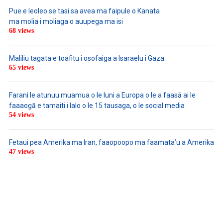
Pue e leoleo se tasi sa avea ma faipule o Kanata
ma molia i moliaga o auupega ma isi
68 views
Maliliu tagata e toafitu i osofaiga a Isaraelu i Gaza
65 views
Farani le atunuu muamua o le Iuni a Europa o le a faasā ai le
faaaogā e tamaiti i lalo o le 15 tausaga, o le social media
54 views
Fetaui pea Amerika ma Iran, faaopoopo ma faamata’u a Amerika
47 views