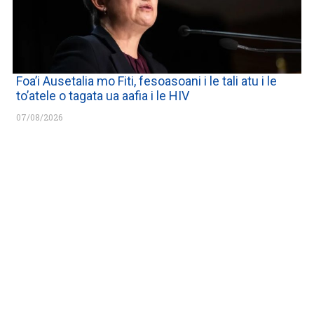
Foa’i Ausetalia mo Fiti, fesoasoani i le tali atu i le
to’atele o tagata ua aafia i le HIV
07/08/2026