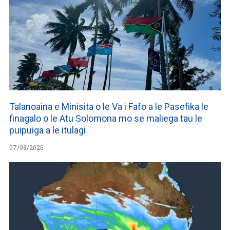
Talanoaina e Minisita o le Va i Fafo a le Pasefika le
finagalo o le Atu Solomona mo se maliega tau le
puipuiga a le itulagi
07/08/2026