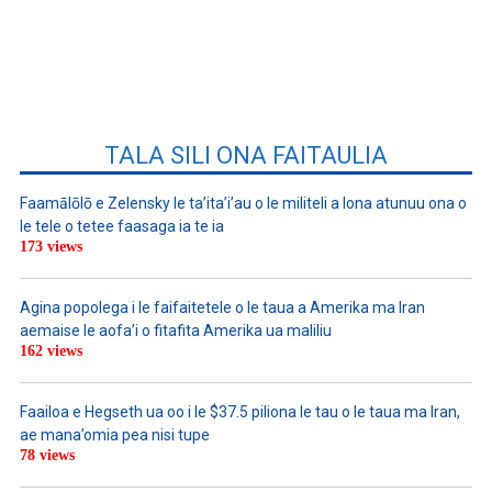
TALA SILI ONA FAITAULIA
Faamālōlō e Zelensky le ta’ita’i’au o le militeli a lona atunuu ona o
le tele o tetee faasaga ia te ia
173 views
Agina popolega i le faifaitetele o le taua a Amerika ma Iran
aemaise le aofa’i o fitafita Amerika ua maliliu
162 views
Faailoa e Hegseth ua oo i le $37.5 piliona le tau o le taua ma Iran,
ae mana’omia pea nisi tupe
78 views