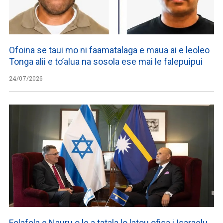
Ofoina se taui mo ni faamatalaga e maua ai e leoleo
Tonga alii e to’alua na sosola ese mai le falepuipui
24/07/2026
Folafola e Nauru o le a tatala lo latou ofisa i Isaraelu