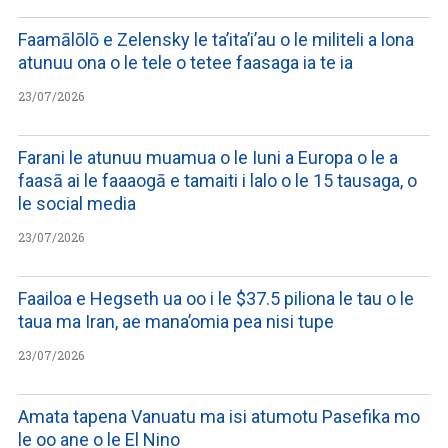
Faamālōlō e Zelensky le ta’ita’i’au o le militeli a lona
atunuu ona o le tele o tetee faasaga ia te ia
23/07/2026
Farani le atunuu muamua o le Iuni a Europa o le a
faasā ai le faaaogā e tamaiti i lalo o le 15 tausaga, o
le social media
23/07/2026
Faailoa e Hegseth ua oo i le $37.5 piliona le tau o le
taua ma Iran, ae mana’omia pea nisi tupe
23/07/2026
Amata tapena Vanuatu ma isi atumotu Pasefika mo
le oo ane o le El Nino