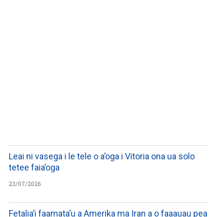
LISTEN TO PODCASTS
Leai ni vasega i le tele o a’oga i Vitoria ona ua solo
tetee faia’oga
23/07/2026
Fetalia’i faamata’u a Amerika ma Iran a o faaauau pea