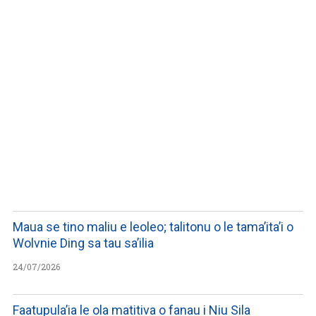
WATCH ON YOUTUBE
Maua se tino maliu e leoleo; talitonu o le tama’ita’i o
Wolvnie Ding sa tau sa’ilia
24/07/2026
Faatupula’ia le ola matitiva o fanau i Niu Sila