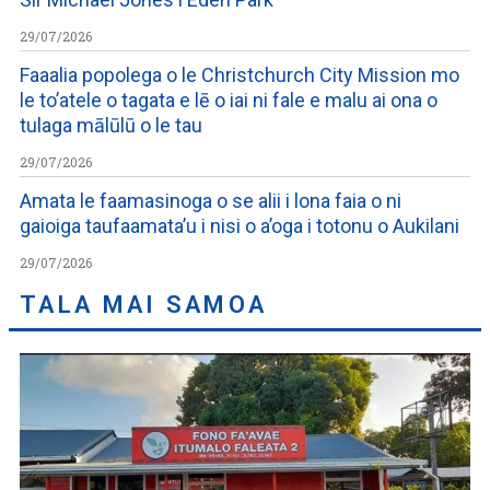
29/07/2026
Faaalia popolega o le Christchurch City Mission mo
le to’atele o tagata e lē o iai ni fale e malu ai ona o
tulaga mālūlū o le tau
29/07/2026
Amata le faamasinoga o se alii i lona faia o ni
gaioiga taufaamata’u i nisi o a’oga i totonu o Aukilani
29/07/2026
TALA MAI SAMOA