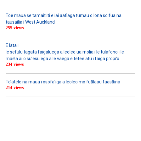
Toe maua se tamaitiiti e iai aafiaga tumau o lona soifua na
tausailia i West Auckland
255 views
E lata i
le sefulu tagata faigaluega a leoleo ua molia i le tulafono i le
mae’a ai o su’esu’ega a le vaega e tetee atu i faiga pi’opi’o
234 views
To’atele na maua i osofa’iga a leoleo mo fuālaau faasāina
214 views