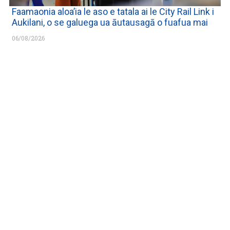
Faamaonia aloa’ia le aso e tatala ai le City Rail Link i
Aukilani, o se galuega ua āutausagā o fuafua mai
06/08/2026