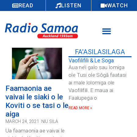
READ
LISTEN
WATCH
FA'ASILASILAGA
Vaofilifili & Le Soga
Aua ne’i galo sau lomiga
ole Tusi ole Sōgā faatasi
ai male lolomiga ole
Faamaonia ae
Vaofilifili. E maua ai
vaivai le siaki o le
Faalupega o
Koviti o se tasi o le
READ MORE »
aiga
MARCH 24, 2021
NIU SILA
Ua faamaonia ae vaivai le