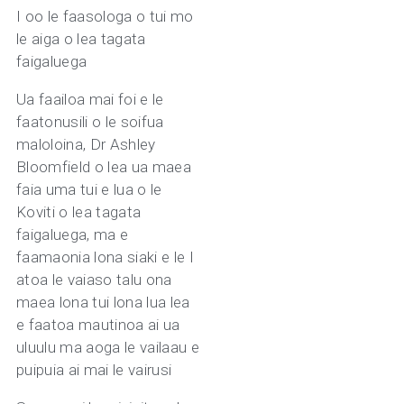
I oo le faasologa o tui mo
le aiga o lea tagata
faigaluega
Ua faailoa mai foi e le
faatonusili o le soifua
maloloina, Dr Ashley
Bloomfield o lea ua maea
faia uma tui e lua o le
Koviti o lea tagata
faigaluega, ma e
faamaonia lona siaki e le I
atoa le vaiaso talu ona
maea lona tui lona lua lea
e faatoa mautinoa ai ua
uluulu ma aoga le vailaau e
puipuia ai mai le vairusi