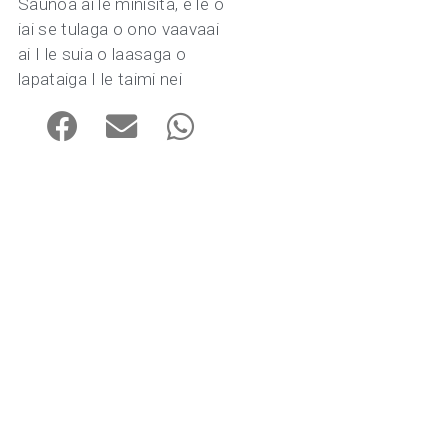
Saunoa ai le minisita, e le o
iai se tulaga o ono vaavaai
ai I le suia o laasaga o
lapataiga I le taimi nei