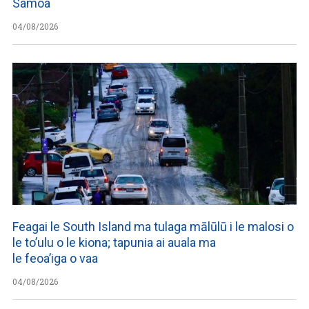
Samoa
04/08/2026
Feagai le South Island ma tulaga mālūlū i le malosi o
le to’ulu o le kiona; tapunia ai auala ma
le feoa’iga o vaa
04/08/2026