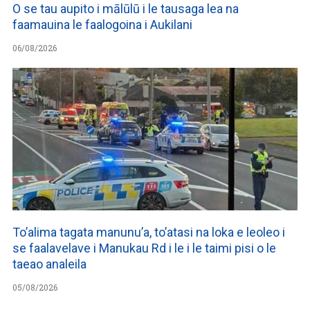
O se tau aupito i mālūlū i le tausaga lea na
faamauina le faalogoina i Aukilani
06/08/2026
To’alima tagata manunu’a, to’atasi na loka e leoleo i
se faalavelave i Manukau Rd i le i le taimi pisi o le
taeao analeila
05/08/2026