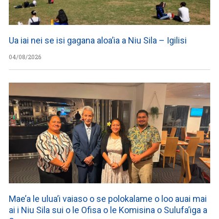
Ua iai nei se isi gagana aloa’ia a Niu Sila – Igilisi
04/08/2026
Mae’a le ulua’i vaiaso o se polokalame o loo auai mai
ai i Niu Sila sui o le Ofisa o le Komisina o Sulufa’iga a