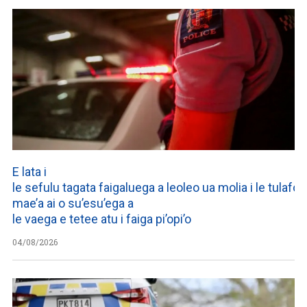
E lata i
le sefulu tagata faigaluega a leoleo ua molia i le tulafono
mae’a ai o su’esu’ega a
le vaega e tetee atu i faiga pi’opi’o
04/08/2026