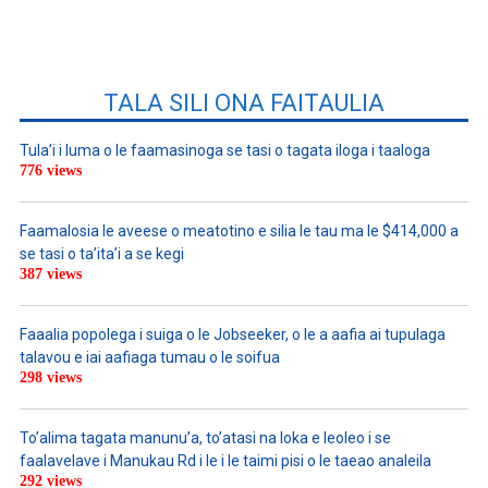
TALA SILI ONA FAITAULIA
Tula’i i luma o le faamasinoga se tasi o tagata iloga i taaloga
776 views
Faamalosia le aveese o meatotino e silia le tau ma le $414,000 a
se tasi o ta’ita’i a se kegi
387 views
Faaalia popolega i suiga o le Jobseeker, o le a aafia ai tupulaga
talavou e iai aafiaga tumau o le soifua
298 views
To’alima tagata manunu’a, to’atasi na loka e leoleo i se
faalavelave i Manukau Rd i le i le taimi pisi o le taeao analeila
292 views