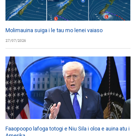
Molimauina suiga i le tau mo lenei vaiaso
27/07/2026
Faaopoopo lafoga totogi e Niu Sila i oloa e auina atu i
Amerika