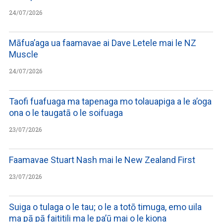
24/07/2026
Māfua’aga ua faamavae ai Dave Letele mai le NZ
Muscle
24/07/2026
Taofi fuafuaga ma tapenaga mo tolauapiga a le a’oga
ona o le taugatā o le soifuaga
23/07/2026
Faamavae Stuart Nash mai le New Zealand First
23/07/2026
Suiga o tulaga o le tau; o le a totō timuga, emo uila
ma pā pā faititili ma le pa’ū mai o le kiona