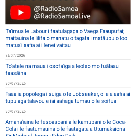
Ta’imua le Labour i faatulagaga o Vaega Faaupufai;
maitauina le lilifa o manatu o tagata i matāupu o loo
matua’i aafia ai i lenei vaitau
31/07/2026
To’atele na maua i osofa’iga a leoleo mo fuālaau
faasāina
30/07/2026
Faaalia popolega i suiga o le Jobseeker, o le a aafia ai
tupulaga talavou e iai aafiaga tumau o le soifua
30/07/2026
Amana’iaina le fesoasoani a le kamupani o le Coca-
Cola i le faatumauina o le faatagata a Utumakaiona
Sir Michael Jones i Eden Park