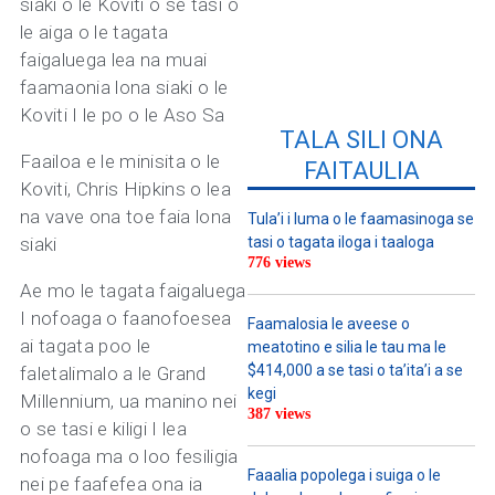
siaki o le Koviti o se tasi o
le aiga o le tagata
faigaluega lea na muai
faamaonia lona siaki o le
Koviti I le po o le Aso Sa
TALA SILI ONA
Faailoa e le minisita o le
FAITAULIA
Koviti, Chris Hipkins o lea
na vave ona toe faia lona
Tula’i i luma o le faamasinoga se
siaki
tasi o tagata iloga i taaloga
776 views
Ae mo le tagata faigaluega
I nofoaga o faanofoesea
Faamalosia le aveese o
ai tagata poo le
meatotino e silia le tau ma le
$414,000 a se tasi o ta’ita’i a se
faletalimalo a le Grand
kegi
Millennium, ua manino nei
387 views
o se tasi e kiligi I lea
nofoaga ma o loo fesiligia
Faaalia popolega i suiga o le
nei pe faafefea ona ia