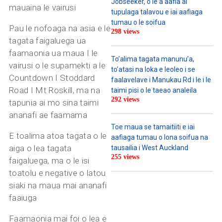
Jobseeker, o le a aafia ai
mauaina le vairusi
tupulaga talavou e iai aafiaga
tumau o le soifua
Pau le nofoaga na asia e le
298 views
tagata faigaluega ua
faamaonia ua maua I le
To’alima tagata manunu’a,
vairusi o le supamekti a le
to’atasi na loka e leoleo i se
Countdown I Stoddard
faalavelave i Manukau Rd i le i le
Road I Mt Roskill, ma na
taimi pisi o le taeao analeila
292 views
tapunia ai mo sina taimi
ananafi ae faamama
Toe maua se tamaitiiti e iai
E toalima atoa tagata o le
aafiaga tumau o lona soifua na
aiga o lea tagata
tausailia i West Auckland
255 views
faigaluega, ma o le isi
toatolu e negative o latou
siaki na maua mai ananafi
faaiuga
Faamaonia mai foi o lea e