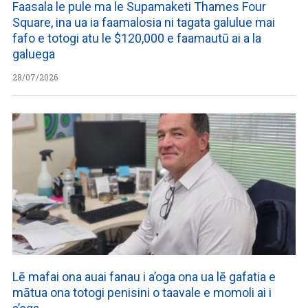
Faasala le pule ma le Supamaketi Thames Four
Square, ina ua ia faamalosia ni tagata galulue mai
fafo e totogi atu le $120,000 e faamautū ai a la
galuega
28/07/2026
Lē mafai ona auai fanau i a’oga ona ua lē gafatia e
mātua ona totogi penisini o taavale e momoli ai i