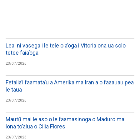
LISTEN TO PODCASTS
Leai ni vasega i le tele o a’oga i Vitoria ona ua solo
tetee faia’oga
23/07/2026
Fetalia’i faamata’u a Amerika ma Iran a o faaauau pea
le taua
23/07/2026
Mautū mai le aso o le faamasinoga o Maduro ma
lona to’alua o Cilia Flores
23/07/2026