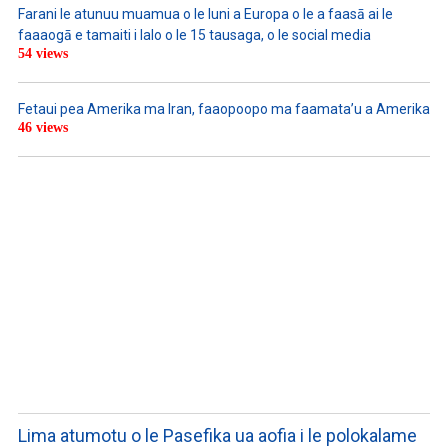
Farani le atunuu muamua o le Iuni a Europa o le a faasā ai le
faaaogā e tamaiti i lalo o le 15 tausaga, o le social media
54 views
Fetaui pea Amerika ma Iran, faaopoopo ma faamata’u a Amerika
46 views
LISTEN TO PODCASTS
Lima atumotu o le Pasefika ua aofia i le polokalame