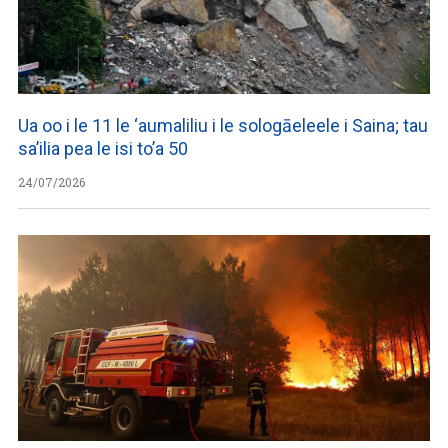
Ua oo i le 11 le ‘aumaliliu i le sologāeleele i Saina; tau
sa’ilia pea le isi to’a 50
24/07/2026