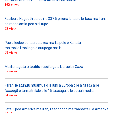
aemaise le aofa’i o fitafita Amerika ua maliliu
162 views
Faailoa e Hegseth ua oo i le $37.5 piliona le tau o le taua ma Iran,
ae mana’omia pea nisi tupe
78 views
Pue e leoleo se tasi sa avea ma faipule o Kanata
ma molia i moliaga o auupega ma isi
68 views
Maliliu tagata e toafitu i osofaiga a Isaraelu i Gaza
65 views
Farani le atunuu muamua o le Iuni a Europa o le a faasā ai le
faaaogā e tamaiti i lalo o le 15 tausaga, o le social media
54 views
Fetaui pea Amerika ma Iran, faaopoopo ma faamata’u a Amerika