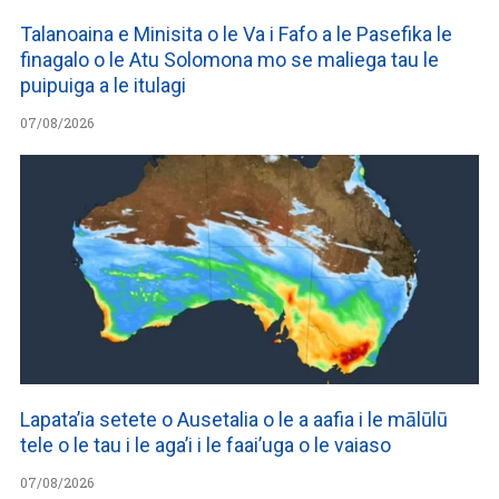
Talanoaina e Minisita o le Va i Fafo a le Pasefika le
finagalo o le Atu Solomona mo se maliega tau le
puipuiga a le itulagi
07/08/2026
Lapata’ia setete o Ausetalia o le a aafia i le mālūlū
tele o le tau i le aga’i i le faai’uga o le vaiaso
07/08/2026