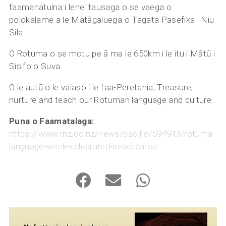
faamanatuina i lenei tausaga o se vaega o
polokalame a le Matāgaluega o Tagata Pasefika i Niu
Sila.
O Rotuma o se motu pe ā ma le 650km i le itu i Mātū i
Sisifo o Suva.
O le autū o le vaiaso i le faa-Peretania, Treasure,
nurture and teach our Rotuman language and culture.
Puna o Faamatalaga:
https://www.rnz.co.nz/news/pacific/594943/rotuma-
language-week-celebrated-in-aotearoa