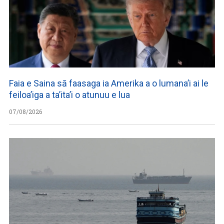
Faia e Saina sā faasaga ia Amerika a o lumana’i ai le
feiloa’iga a ta’ita’i o atunuu e lua
07/08/2026