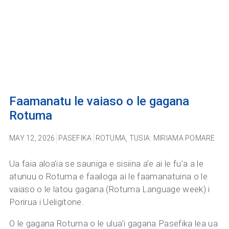
Faamanatu le vaiaso o le gagana
Rotuma
MAY 12, 2026
PASEFIKA
ROTUMA
,
TUSIA: MIRIAMA POMARE
Ua faia aloa’ia se sauniga e sisiina a’e ai le fu’a a le
atunuu o Rotuma e faailoga ai le faamanatuina o le
vaiaso o le latou gagana (Rotuma Language week) i
Porirua i Ueligitone.
O le gagana Rotuma o le ulua’i gagana Pasefika lea ua