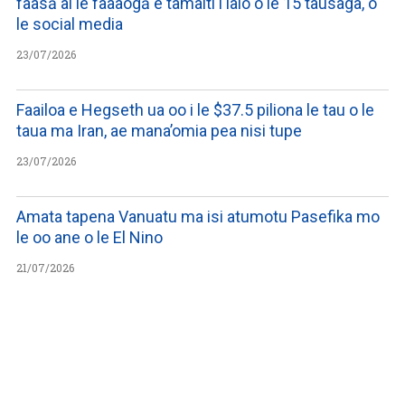
faasā ai le faaaogā e tamaiti i lalo o le 15 tausaga, o
le social media
23/07/2026
Faailoa e Hegseth ua oo i le $37.5 piliona le tau o le
taua ma Iran, ae mana’omia pea nisi tupe
23/07/2026
Amata tapena Vanuatu ma isi atumotu Pasefika mo
le oo ane o le El Nino
21/07/2026