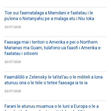
Toe sui faamatalaga a Mamdani e faatatau i le
pu’eina o Netanyahu pe a malaga atu i Niu Ioka
23/07/2026
Faasaga mai i teritori o Amerika e pei o Northern
Marianas ma Guam, tulafono ua faaofi i Amerika e
faatatau i sitiseni
23/07/2026
Faamālōlō e Zelensky le ta’ita’i’au o le militeli a lona
atunuu ona o le tele o tetee faasaga ia te ia
23/07/2026
Farani le atunuu muamua o le Iuni a Europa o le a