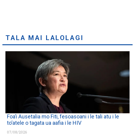
TALA MAI LALOLAGI
Foa’i Ausetalia mo Fiti, fesoasoani i le tali atu i le
to’atele o tagata ua aafia i le HIV
07/08/2026