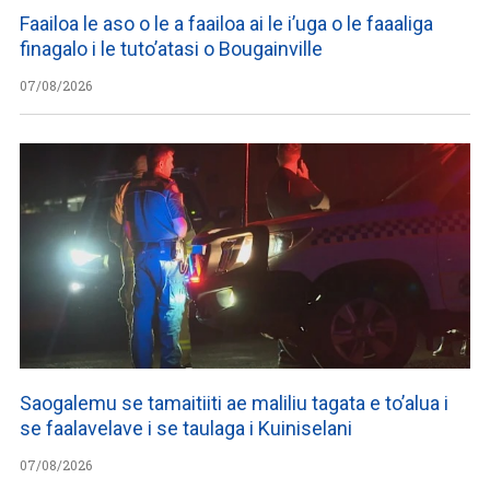
Faailoa le aso o le a faailoa ai le i’uga o le faaaliga
finagalo i le tuto’atasi o Bougainville
07/08/2026
Saogalemu se tamaitiiti ae maliliu tagata e to’alua i
se faalavelave i se taulaga i Kuiniselani
07/08/2026