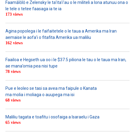
Faamālōlō e Zelensky le ta’ita’i’au o le militeli a lona atunuu ona o
le tele o tetee faasaga ia te ia
173 views
Agina popolega i le faifaitetele o le taua a Amerika ma Iran
aemaise le aofa’i o fitafita Amerika ua maliliu
162 views
Faailoa e Hegseth ua oo i le $37.5 piliona le tau o le taua ma Iran,
ae mana’omia pea nisi tupe
78 views
Pue e leoleo se tasi sa avea ma faipule o Kanata
ma molia i moliaga o auupega ma isi
68 views
Maliliu tagata e toafitu i osofaiga a Isaraelu i Gaza
65 views