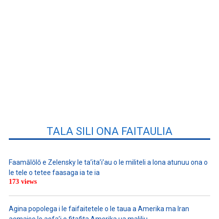
TALA SILI ONA FAITAULIA
Faamālōlō e Zelensky le ta’ita’i’au o le militeli a lona atunuu ona o
le tele o tetee faasaga ia te ia
173 views
Agina popolega i le faifaitetele o le taua a Amerika ma Iran