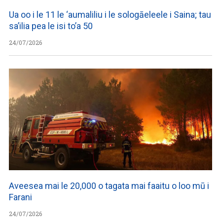
Ua oo i le 11 le ‘aumaliliu i le sologāeleele i Saina; tau
sa’ilia pea le isi to’a 50
24/07/2026
Aveesea mai le 20,000 o tagata mai faaitu o loo mū i
Farani
24/07/2026