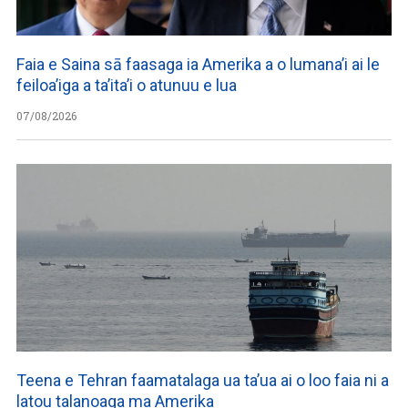
Faia e Saina sā faasaga ia Amerika a o lumana’i ai le
feiloa’iga a ta’ita’i o atunuu e lua
07/08/2026
Teena e Tehran faamatalaga ua ta’ua ai o loo faia ni a
latou talanoaga ma Amerika