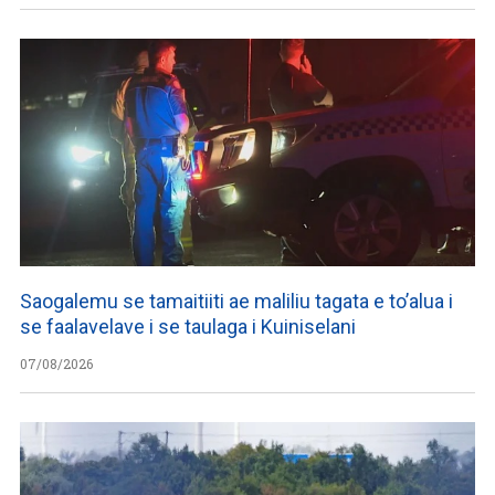
Saogalemu se tamaitiiti ae maliliu tagata e to’alua i
se faalavelave i se taulaga i Kuiniselani
07/08/2026