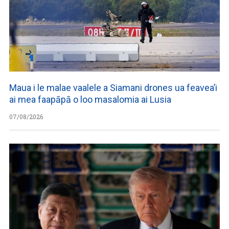
Maua i le malae vaalele a Siamani drones ua feavea’i
ai mea faapāpā o loo masalomia ai Lusia
07/08/2026