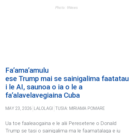
Photo: 9News
Fa’ama’amulu
ese Trump mai se sainigalima faatatau
i le AI, saunoa o ia o le a
fa’alavelavegiaina Cuba
MAY 23, 2026
LALOLAGI
TUSIA: MIRIAMA POMARE
Ua toe faaleaogaina e le alii Peresetene o Donald
Trump se tasi o sainigalima ma le faamatalaga e iu