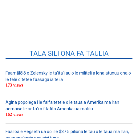
TALA SILI ONA FAITAULIA
Faamālōlō e Zelensky le ta’ita’i’au o le militeli a lona atunuu ona o
le tele o tetee faasaga ia te ia
173 views
Agina popolega i le faifaitetele o le taua a Amerika ma Iran
aemaise le aofa’i o fitafita Amerika ua maliliu
162 views
Faailoa e Hegseth ua oo i le $37.5 piliona le tau o le taua ma Iran,
ae mana’omia pea nisi tupe