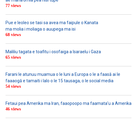
77 views
Pue e leoleo se tasi sa avea ma faipule o Kanata
ma molia i moliaga o auupega ma isi
68 views
Maliliu tagata e toafitu i osofaiga a Isaraelu i Gaza
65 views
Farani le atunuu muamua o le Iuni a Europa o le a faasā ai le
faaaogā e tamaiti i lalo o le 15 tausaga, o le social media
54 views
Fetaui pea Amerika ma Iran, faaopoopo ma faamata’u a Amerika
46 views