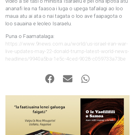
video a se tasi o minisita Isaraelu e pei ona lipotia atu
ananafi lea na faasoa i luga o upega tafailagi ao loo
maua atu ai ata o nai tagata o loo ave faapagota o
loo sauaina e leoleo Isaraelu.
Puna o Faamatalaga:
https://www.9news.com.au/world/us-israel-iran-war-
live-updates-may-22-donald-trump-latest-world-news-
headlines/9940a5ba-1e5c-4ced-9028-c059733a73be