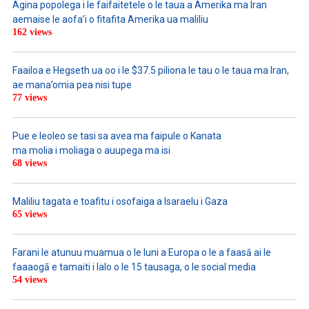
Agina popolega i le faifaitetele o le taua a Amerika ma Iran
aemaise le aofa’i o fitafita Amerika ua maliliu
162 views
Faailoa e Hegseth ua oo i le $37.5 piliona le tau o le taua ma Iran,
ae mana’omia pea nisi tupe
77 views
Pue e leoleo se tasi sa avea ma faipule o Kanata
ma molia i moliaga o auupega ma isi
68 views
Maliliu tagata e toafitu i osofaiga a Isaraelu i Gaza
65 views
Farani le atunuu muamua o le Iuni a Europa o le a faasā ai le
faaaogā e tamaiti i lalo o le 15 tausaga, o le social media
54 views