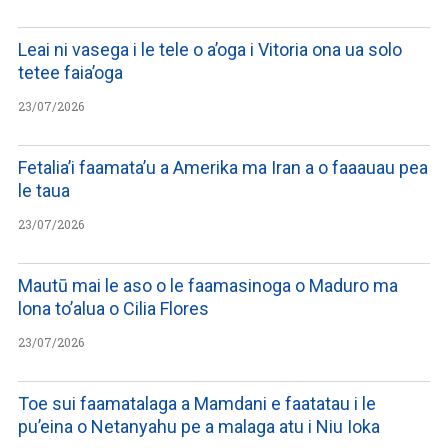
Leai ni vasega i le tele o a’oga i Vitoria ona ua solo
tetee faia’oga
23/07/2026
Fetalia’i faamata’u a Amerika ma Iran a o faaauau pea
le taua
23/07/2026
Mautū mai le aso o le faamasinoga o Maduro ma
lona to’alua o Cilia Flores
23/07/2026
Toe sui faamatalaga a Mamdani e faatatau i le
pu’eina o Netanyahu pe a malaga atu i Niu Ioka