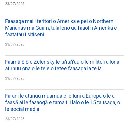
23/07/2026
Faasaga mai i teritori o Amerika e pei o Northern
Marianas ma Guam, tulafono ua faaofi i Amerika e
faatatau i sitiseni
23/07/2026
Faamālōlō e Zelensky le ta’ita’i’au o le militeli a lona
atunuu ona o le tele o tetee faasaga ia te ia
23/07/2026
Farani le atunuu muamua o le Iuni a Europa o le a
faasā ai le faaaogā e tamaiti i lalo o le 15 tausaga, o
le social media
23/07/2026