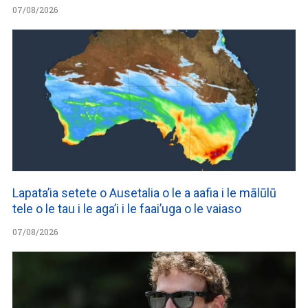
07/08/2026
Lapata’ia setete o Ausetalia o le a aafia i le mālūlū
tele o le tau i le aga’i i le faai’uga o le vaiaso
07/08/2026