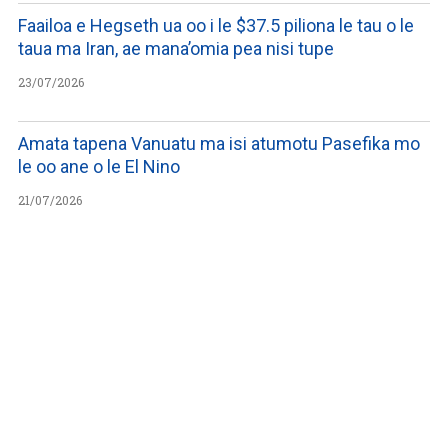
Faailoa e Hegseth ua oo i le $37.5 piliona le tau o le
taua ma Iran, ae mana’omia pea nisi tupe
23/07/2026
Amata tapena Vanuatu ma isi atumotu Pasefika mo
le oo ane o le El Nino
21/07/2026