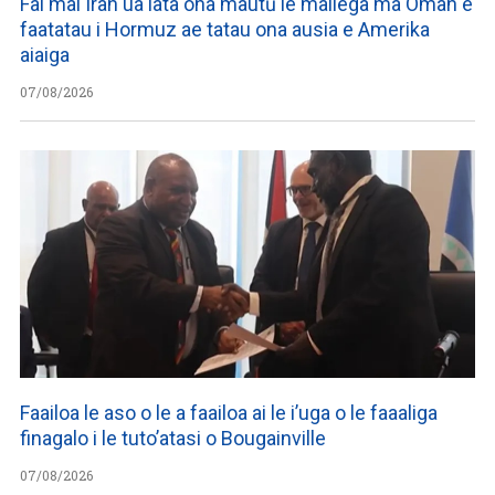
Fai mai Iran ua lata ona mautū le maliega ma Oman e
faatatau i Hormuz ae tatau ona ausia e Amerika
aiaiga
07/08/2026
Faailoa le aso o le a faailoa ai le i’uga o le faaaliga
finagalo i le tuto’atasi o Bougainville
07/08/2026