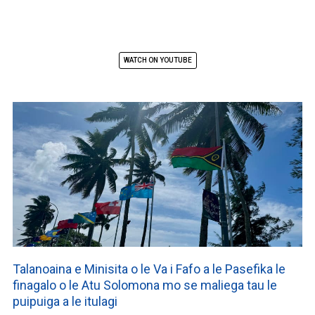
WATCH ON YOUTUBE
Talanoaina e Minisita o le Va i Fafo a le Pasefika le
finagalo o le Atu Solomona mo se maliega tau le
puipuiga a le itulagi