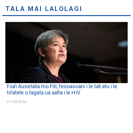
TALA MAI LALOLAGI
Foa’i Ausetalia mo Fiti, fesoasoani i le tali atu i le
to’atele o tagata ua aafia i le HIV
07/08/2026