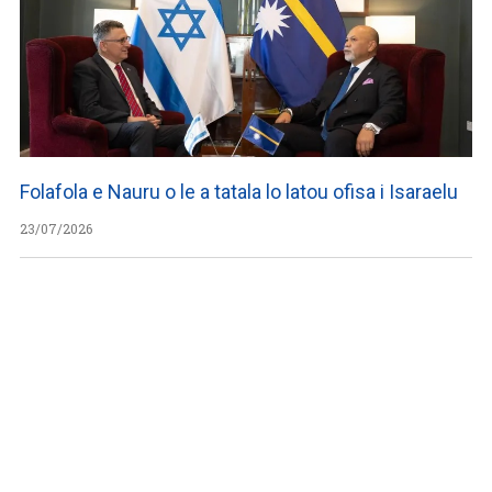
Folafola e Nauru o le a tatala lo latou ofisa i Isaraelu
23/07/2026