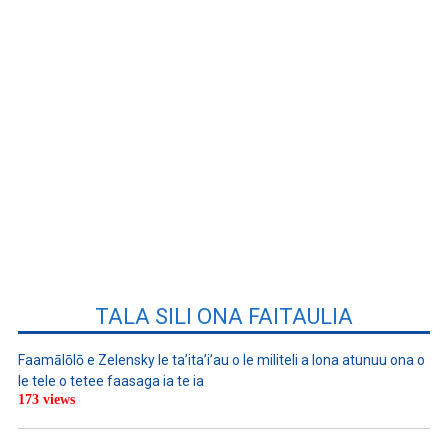
TALA SILI ONA FAITAULIA
Faamālōlō e Zelensky le ta’ita’i’au o le militeli a lona atunuu ona o
le tele o tetee faasaga ia te ia
173 views