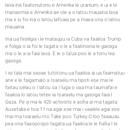
lava ina faatonutonu e Amerika le uranium, e ui e le
manaomia e Amerika ae ole a o latou mauaina lava
ma e iu foi ina o latou lafoaia pe a maea ona o latou
mauaina.
Ina ua fesiligia i le mataupu ia Cuba na faailoa Trump
e foliga o ia foi le tagata o le a faatinoina le gaioiga
ma o le a ia faia lava. E le o ta’ua poo le a tonu lea
gaioiga.
I isi tala mai sasae tutotonu ua faailoa ai ua faamatuu
ane e le faigamalo a Isaraelu ma tipoti ese mai le
faitau selau o I latou sa I luga o vaa ma taumafai e
faailoa lo latou tetee ia Isaraelu ma gaioiga faia I
Gaza. Pe a ma le 420 activists e aofia ai ma tagata
Ausetalia e toa 11 na agai ese mai i vaalele agai ese
mai ma Isaraelu mo Take poo Turkey.O loo faaauau
pea ona faaopoopo tagata ua faailoa le le fiafia I le