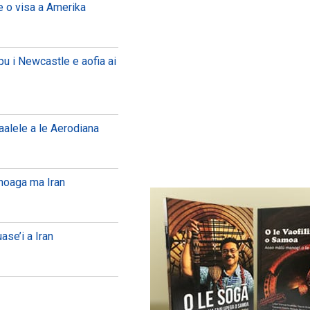
e o visa a Amerika
pu i Newcastle e aofia ai
vaalele a le Aerodiana
anoaga ma Iran
ase’i a Iran