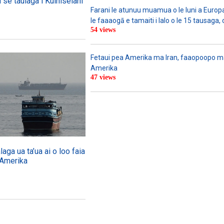
i se taulaga i Kuiniselani
Farani le atunuu muamua o le Iuni a Europa
le faaaogā e tamaiti i lalo o le 15 tausaga, 
54 views
Fetaui pea Amerika ma Iran, faaopoopo m
Amerika
47 views
ga ua ta’ua ai o loo faia
 Amerika