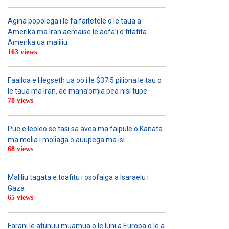
Agina popolega i le faifaitetele o le taua a
Amerika ma Iran aemaise le aofa’i o fitafita
Amerika ua maliliu
163 views
Faailoa e Hegseth ua oo i le $37.5 piliona le tau o
le taua ma Iran, ae mana’omia pea nisi tupe
78 views
Pue e leoleo se tasi sa avea ma faipule o Kanata
ma molia i moliaga o auupega ma isi
68 views
Maliliu tagata e toafitu i osofaiga a Isaraelu i
Gaza
65 views
Farani le atunuu muamua o le Iuni a Europa o le a