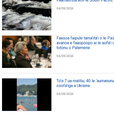
Faamalosia atili le South Pacific
04/08/2026
Faasoa faipule tama’ita’i o le Pa
avanoa e faaopoopo ai le aofa’i o 
totonu o Palemene
04/08/2026
To’a 7 ua maliliu, 40 le ‘aumanunu
osofa’iga a Ukraine
04/08/2026