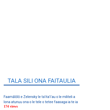
TALA SILI ONA FAITAULIA
Faamālōlō e Zelensky le ta’ita’i’au o le militeli a
lona atunuu ona o le tele o tetee faasaga ia te ia
174 views