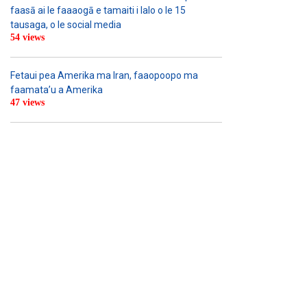
faasā ai le faaaogā e tamaiti i lalo o le 15
tausaga, o le social media
54 views
Fetaui pea Amerika ma Iran, faaopoopo ma
faamata’u a Amerika
47 views