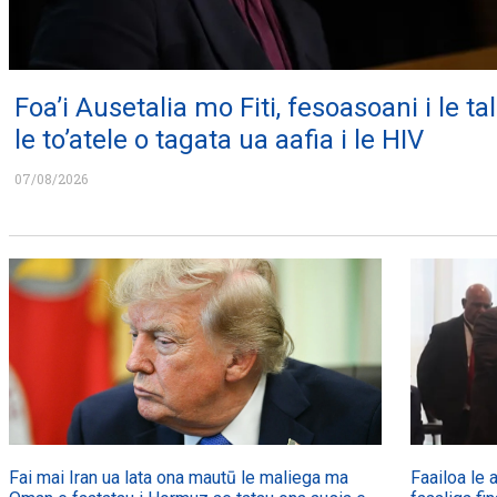
Foa’i Ausetalia mo Fiti, fesoasoani i le tali
le to’atele o tagata ua aafia i le HIV
07/08/2026
Fai mai Iran ua lata ona mautū le maliega ma
Faailoa le a