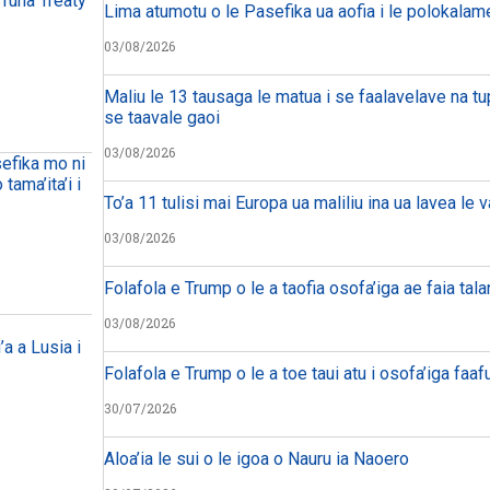
 Tuna Treaty
Lima atumotu o le Pasefika ua aofia i le polokalam
03/08/2026
Maliu le 13 tausaga le matua i se faalavelave na tu
se taavale gaoi
03/08/2026
sefika mo ni
tama’ita’i i
To’a 11 tulisi mai Europa ua maliliu ina ua lavea le 
03/08/2026
Folafola e Trump o le a taofia osofa’iga ae faia tal
03/08/2026
’a a Lusia i
Folafola e Trump o le a toe taui atu i osofa’iga faafu
30/07/2026
Aloa’ia le sui o le igoa o Nauru ia Naoero