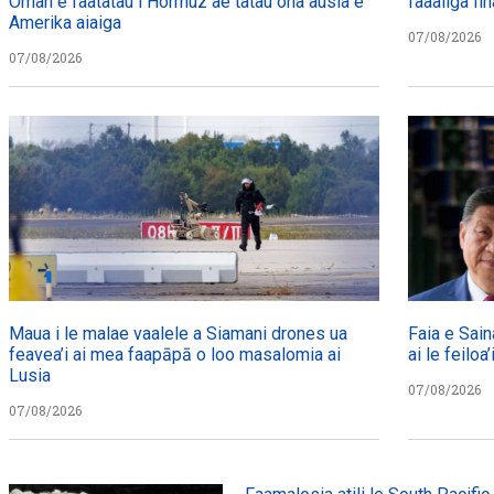
Oman e faatatau i Hormuz ae tatau ona ausia e
faaaliga fin
Amerika aiaiga
07/08/2026
07/08/2026
Maua i le malae vaalele a Siamani drones ua
Faia e Sain
feavea’i ai mea faapāpā o loo masalomia ai
ai le feiloa’
Lusia
07/08/2026
07/08/2026