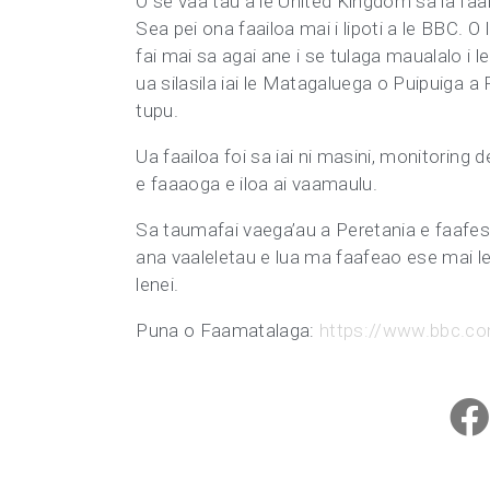
O se vaa tau a le United Kingdom sa ia faa
Sea pei ona faailoa mai i lipoti a le BBC. O
fai mai sa agai ane i se tulaga maualalo i
ua silasila iai le Matagaluega o Puipuiga a
tupu.
Ua faailoa foi sa iai ni masini, monitoring 
e faaaoga e iloa ai vaamaulu.
Sa taumafai vaega’au a Peretania e faafesoo
ana vaaleletau e lua ma faafeao ese mai le 
lenei.
Puna o Faamatalaga:
https://www.bbc.co