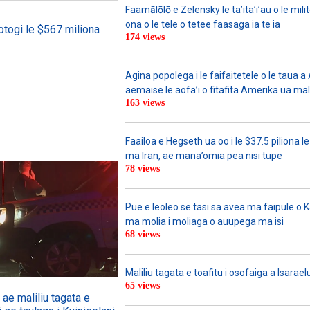
Faamālōlō e Zelensky le ta’ita’i’au o le mili
ona o le tele o tetee faasaga ia te ia
otogi le $567 miliona
174 views
Agina popolega i le faifaitetele o le taua 
aemaise le aofa’i o fitafita Amerika ua mali
163 views
Faailoa e Hegseth ua oo i le $37.5 piliona le
ma Iran, ae mana’omia pea nisi tupe
78 views
Pue e leoleo se tasi sa avea ma faipule o 
ma molia i moliaga o auupega ma isi
68 views
Maliliu tagata e toafitu i osofaiga a Isarael
65 views
ae maliliu tagata e