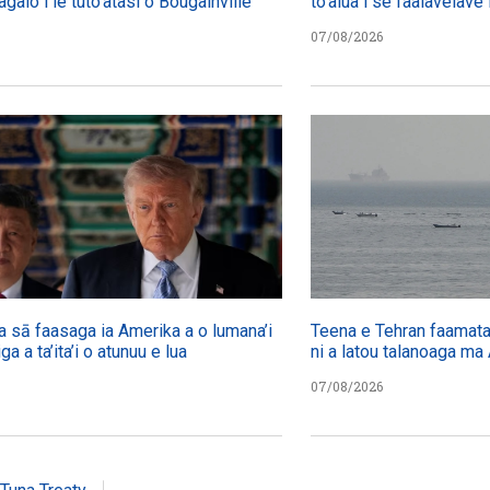
agalo i le tuto’atasi o Bougainville
to’alua i se faalavelave 
07/08/2026
a sā faasaga ia Amerika a o lumana’i
Teena e Tehran faamatala
iga a ta’ita’i o atunuu e lua
ni a latou talanoaga ma
07/08/2026