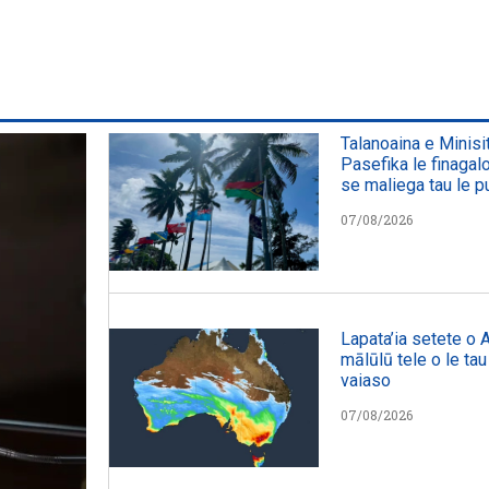
Talanoaina e Minisit
Pasefika le finaga
se maliega tau le pu
07/08/2026
Lapata’ia setete o Au
mālūlū tele o le tau i
vaiaso
07/08/2026