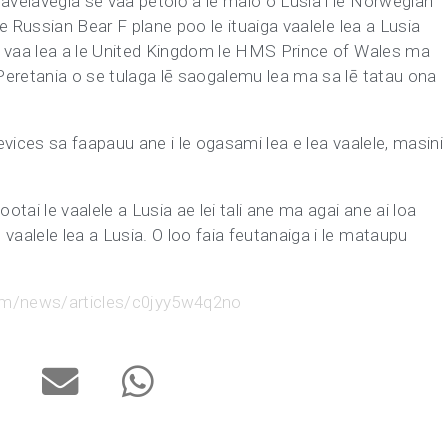
lavelavegia se vaa petolō a le malo o Lusia i le Norwegian
 le Russian Bear F plane poo le ituaiga vaalele lea a Lusia
 le vaa lea a le United Kingdom le HMS Prince of Wales ma
 Peretania o se tulaga lē saogalemu lea ma sa lē tatau ona
devices sa faapauu ane i le ogasami lea e lea vaalele, masini
tai le vaalele a Lusia ae lei tali ane ma agai ane ai loa
vaalele lea a Lusia. O loo faia feutanaiga i le mataupu
m/news/articles/c0jyy5w4q2no