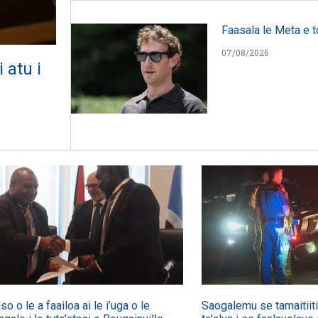
Faasala le Meta e t
07/08/2026
 atu i
so o le a faailoa ai le i’uga o le
Saogalemu se tamaitiiti 