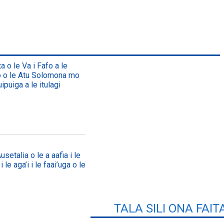
a o le Va i Fafo a le
lo o le Atu Solomona mo
ipuiga a le itulagi
setalia o le a aafia i le
 le aga’i i le faai’uga o le
TALA SILI ONA FAIT