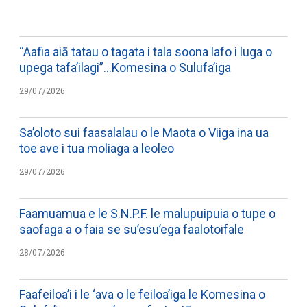
“Aafia aiā tatau o tagata i tala soona lafo i luga o
upega tafa’ilagi”…Komesina o Sulufa’iga
29/07/2026
Sa’oloto sui faasalalau o le Maota o Viiga ina ua
toe ave i tua moliaga a leoleo
29/07/2026
Faamuamua e le S.N.P.F. le malupuipuia o tupe o
saofaga a o faia se su’esu’ega faalotoifale
28/07/2026
Faafeiloa’i i le ‘ava o le feiloa’iga le Komesina o