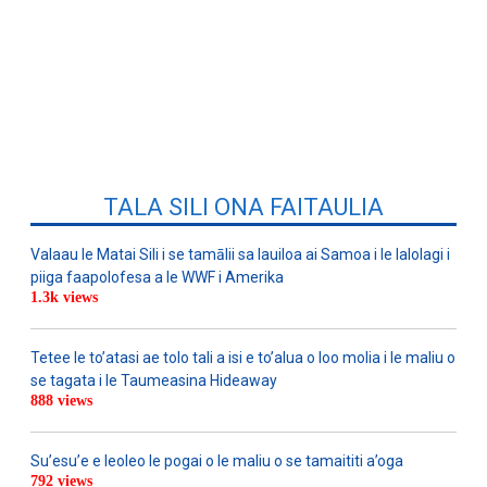
TALA SILI ONA FAITAULIA
Valaau le Matai Sili i se tamālii sa lauiloa ai Samoa i le lalolagi i
piiga faapolofesa a le WWF i Amerika
1.3k views
Tetee le to’atasi ae tolo tali a isi e to’alua o loo molia i le maliu o
se tagata i le Taumeasina Hideaway
888 views
Su’esu’e e leoleo le pogai o le maliu o se tamaititi a’oga
792 views