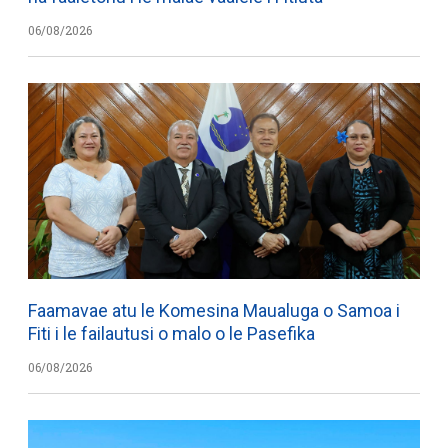
06/08/2026
Faamavae atu le Komesina Maualuga o Samoa i
Fiti i le failautusi o malo o le Pasefika
06/08/2026