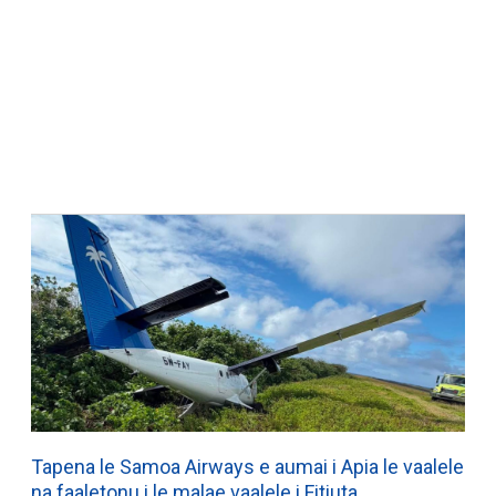
Tapena le Samoa Airways e aumai i Apia le vaalele
na faaletonu i le malae vaalele i Fitiuta