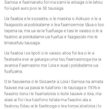
Samoa e faamanatu foi ma sami le atoaga o le latou
foi iupeli auro poo le 50 tausaga.
Ua faailoa e le sosaiete, o le masina o Aokuso o le a
faagasolo ai polokalame o lea faamoemoe tāua o loo
tapena iai, ma ua iai le fuafuaga e tasi le vaiaso o le a
faatino ai polokalame ua fuafua e faagasolo mo le
limasefulu tausaga.
Ua faailoa i se lipoti o le vaiaso atoa foi lea o le a
faataatia ese ai galuega uma tau faamasinoga ina ia
avanoa Faamasino ma Loia e auai i polokalame ua
fuafuaina.
O le faavaeina o le Sosaiete a Loia i Samoa na amata
faavae ina ua pasia le tulafono i le tausaga e 1976 e
faasino tonu i le faamalosia o tiute tauave o loia, ma
aiaia ai foi i lea tulafono ta’iala ma faasino ala e
faatonu folau ai le faatinoga o lea tomai a’oa’oina i lo