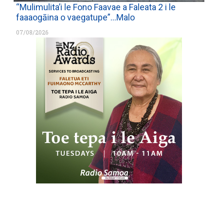
“Mulimulita’i le Fono Faavae a Faleata 2 i le
faaaogāina o vaegatupe”…Malo
07/08/2026