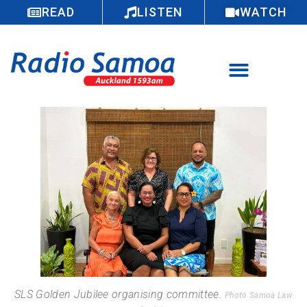
READ
LISTEN
WATCH
SLS Golden Jubilee organising committee.
Photo Samoa Law