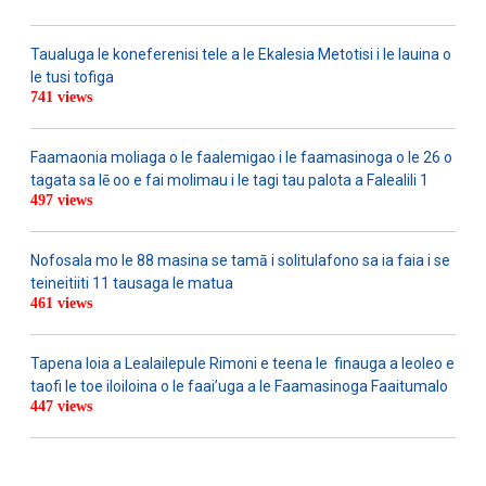
Taualuga le koneferenisi tele a le Ekalesia Metotisi i le lauina o
le tusi tofiga
741 views
Faamaonia moliaga o le faalemigao i le faamasinoga o le 26 o
tagata sa lē oo e fai molimau i le tagi tau palota a Falealili 1
497 views
Nofosala mo le 88 masina se tamā i solitulafono sa ia faia i se
teineitiiti 11 tausaga le matua
461 views
Tapena loia a Lealailepule Rimoni e teena le finauga a leoleo e
taofi le toe iloiloina o le faai’uga a le Faamasinoga Faaitumalo
447 views