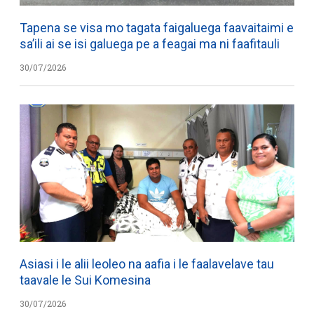
Tapena se visa mo tagata faigaluega faavaitaimi e
sa’ili ai se isi galuega pe a feagai ma ni faafitauli
30/07/2026
Asiasi i le alii leoleo na aafia i le faalavelave tau
taavale le Sui Komesina
30/07/2026