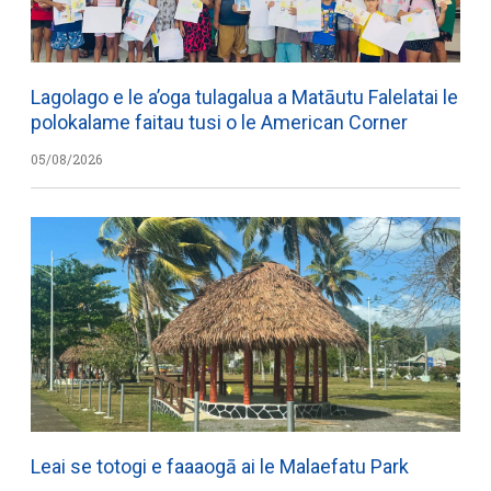
Lagolago e le a’oga tulagalua a Matāutu Falelatai le
polokalame faitau tusi o le American Corner
05/08/2026
Leai se totogi e faaaogā ai le Malaefatu Park