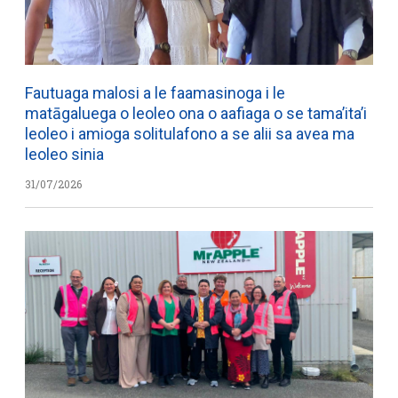
Fautuaga malosi a le faamasinoga i le
matāgaluega o leoleo ona o aafiaga o se tama’ita’i
leoleo i amioga solitulafono a se alii sa avea ma
leoleo sinia
31/07/2026