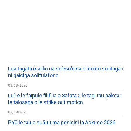
WATCH ON YOUTUBE
Lua tagata maliliu ua su’esu’eina e leoleo sootaga i
ni gaioiga solitulafono
03/08/2026
Lu’i e le faipule filifilia o Safata 2 le tagi tau palota i
le talosaga o le strike out motion
03/08/2026
Pa’ū le tau o suāuu ma penisini ia Aokuso 2026