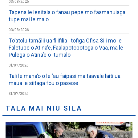
03/08/2026
Tapena le lesitala o fanau pepe mo faamanuiaga
tupe mai le malo
03/08/2026
To’atolu tamālii ua filifilia i tofiga Ofisa Sili mo le
Faletupe o Atina’e, Faalapotopotoga o Vaa, ma le
Pulega o Atina’e o Itumalo
31/07/2026
Tali le mana’o o le ‘au faipasi ma taavale laiti ua
maua le siitaga fou o pasese
31/07/2026
TALA MAI NIU SILA