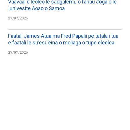
Vaavaai e leoleo le saogalemū o fanau a’oga o le
Iunivesite Aoao o Samoa
27/07/2026
Faatali James Atua ma Fred Papalii pe tatala i tua
e faatali le su’esu’eina o moliaga o tupe eleelea
27/07/2026