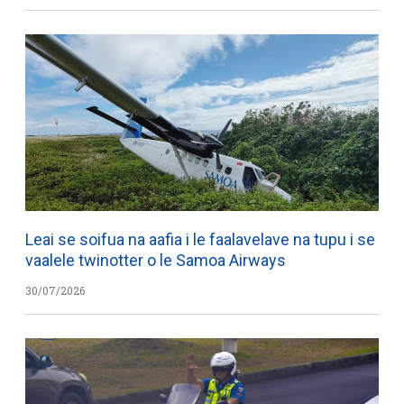
Leai se soifua na aafia i le faalavelave na tupu i se
vaalele twinotter o le Samoa Airways
30/07/2026