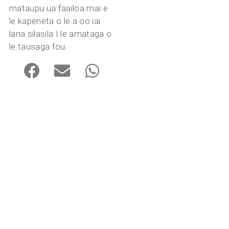
mataupu ua faailoa mai e
le kapeneta o le a oo iai
lana silasila I le amataga o
le tausaga fou.