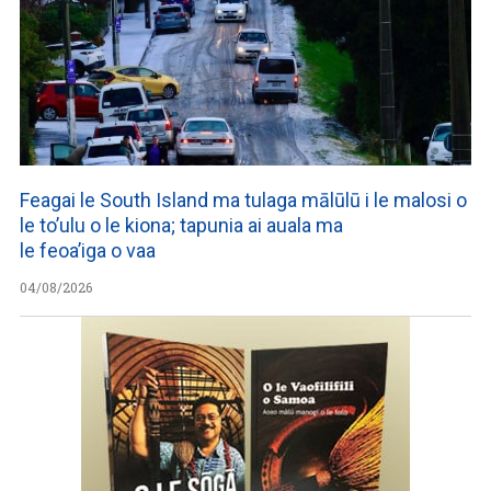
Feagai le South Island ma tulaga mālūlū i le malosi o
le to’ulu o le kiona; tapunia ai auala ma
le feoa’iga o vaa
04/08/2026