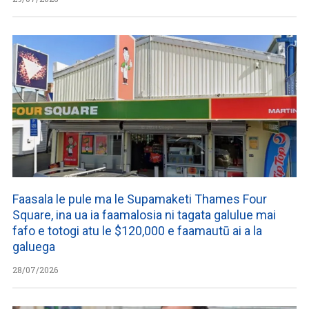
Faasala le pule ma le Supamaketi Thames Four
Square, ina ua ia faamalosia ni tagata galulue mai
fafo e totogi atu le $120,000 e faamautū ai a la
galuega
28/07/2026