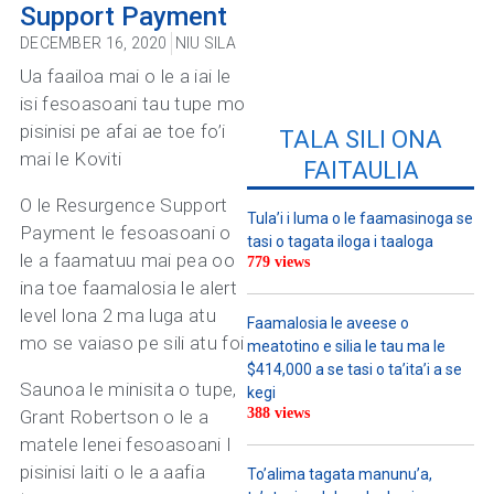
Support Payment
DECEMBER 16, 2020
NIU SILA
Ua faailoa mai o le a iai le
isi fesoasoani tau tupe mo
pisinisi pe afai ae toe fo’i
TALA SILI ONA
mai le Koviti
FAITAULIA
O le Resurgence Support
Tula’i i luma o le faamasinoga se
Payment le fesoasoani o
tasi o tagata iloga i taaloga
le a faamatuu mai pea oo
779 views
ina toe faamalosia le alert
level lona 2 ma luga atu
Faamalosia le aveese o
mo se vaiaso pe sili atu foi
meatotino e silia le tau ma le
$414,000 a se tasi o ta’ita’i a se
Saunoa le minisita o tupe,
kegi
388 views
Grant Robertson o le a
matele lenei fesoasoani I
pisinisi laiti o le a aafia
To’alima tagata manunu’a,