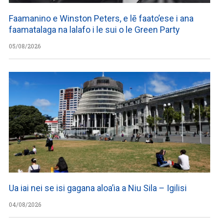
Faamanino e Winston Peters, e lē faato’ese i ana
faamatalaga na lalafo i le sui o le Green Party
05/08/2026
Ua iai nei se isi gagana aloa’ia a Niu Sila – Igilisi
04/08/2026