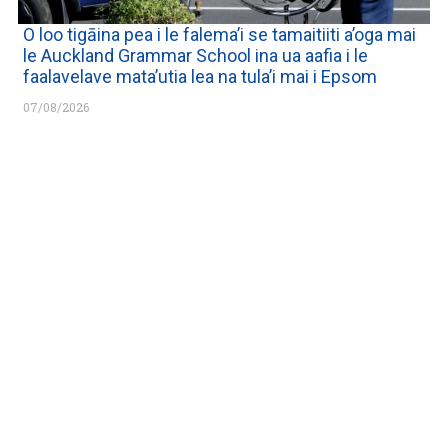
O loo tigāina pea i le falema’i se tamaitiiti a’oga mai
le Auckland Grammar School ina ua aafia i le
faalavelave mata’utia lea na tula’i mai i Epsom
07/08/2026