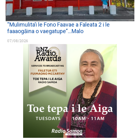
“Mulimulita’i le Fono Faavae a Faleata 2 i le
faaaogāina o vaegatupe”…Malo
07/08/2026