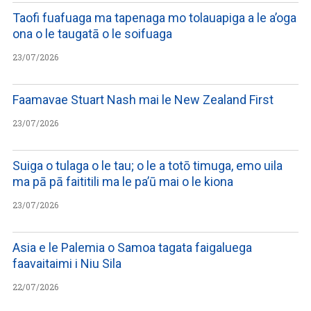
Taofi fuafuaga ma tapenaga mo tolauapiga a le a’oga
ona o le taugatā o le soifuaga
23/07/2026
Faamavae Stuart Nash mai le New Zealand First
23/07/2026
Suiga o tulaga o le tau; o le a totō timuga, emo uila
ma pā pā faititili ma le pa’ū mai o le kiona
23/07/2026
Asia e le Palemia o Samoa tagata faigaluega
faavaitaimi i Niu Sila
22/07/2026