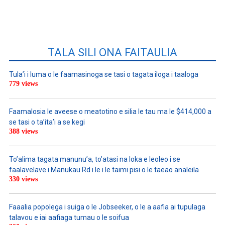
TALA SILI ONA FAITAULIA
Tula’i i luma o le faamasinoga se tasi o tagata iloga i taaloga
779 views
Faamalosia le aveese o meatotino e silia le tau ma le $414,000 a
se tasi o ta’ita’i a se kegi
388 views
To’alima tagata manunu’a, to’atasi na loka e leoleo i se
faalavelave i Manukau Rd i le i le taimi pisi o le taeao analeila
330 views
Faaalia popolega i suiga o le Jobseeker, o le a aafia ai tupulaga
talavou e iai aafiaga tumau o le soifua