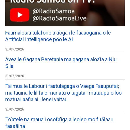
Faamalosia tulafono a a’oga i le faaaogāina o le
Artificial Intelligence poo le AI
31/07/2026
Avea le Gagana Peretania ma gagana aloa’ia a Niu
Sila
31/07/2026
Ta’imua le Labour i faatulagaga o Vaega Faaupufai;
maitauina le lilifa o manatu o tagata i matāupu o loo
matua’i aafia ai i lenei vaitau
31/07/2026
To’atele na maua i osofa’iga a leoleo mo fuālaau
faasāina