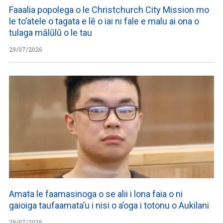
Faaalia popolega o le Christchurch City Mission mo
le to’atele o tagata e lē o iai ni fale e malu ai ona o
tulaga mālūlū o le tau
29/07/2026
Amata le faamasinoga o se alii i lona faia o ni
gaioiga taufaamata’u i nisi o a’oga i totonu o Aukilani
29/07/2026