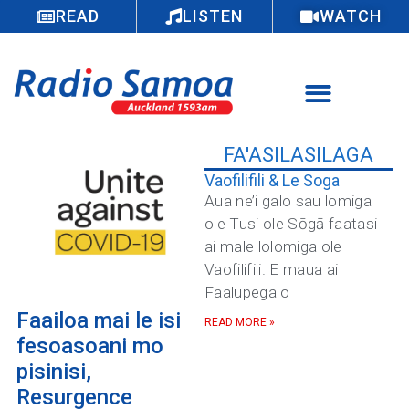
READ
LISTEN
WATCH
FA'ASILASILAGA
Vaofilifili & Le Soga
Aua ne’i galo sau lomiga
ole Tusi ole Sōgā faatasi
ai male lolomiga ole
Vaofilifili. E maua ai
Faalupega o
Faailoa mai le isi
READ MORE »
fesoasoani mo
pisinisi,
Resurgence