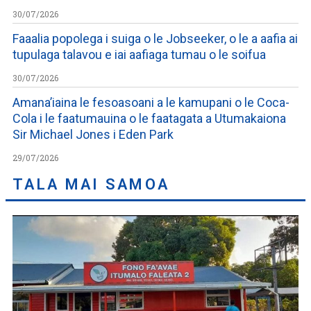
30/07/2026
Faaalia popolega i suiga o le Jobseeker, o le a aafia ai
tupulaga talavou e iai aafiaga tumau o le soifua
30/07/2026
Amana’iaina le fesoasoani a le kamupani o le Coca-
Cola i le faatumauina o le faatagata a Utumakaiona
Sir Michael Jones i Eden Park
29/07/2026
TALA MAI SAMOA