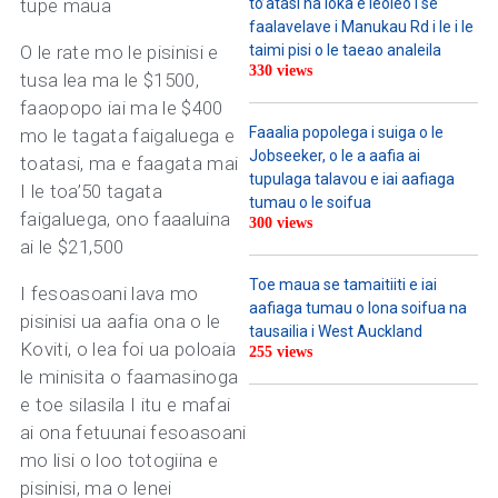
tupe maua
to’atasi na loka e leoleo i se
faalavelave i Manukau Rd i le i le
O le rate mo le pisinisi e
taimi pisi o le taeao analeila
330 views
tusa lea ma le $1500,
faaopopo iai ma le $400
Faaalia popolega i suiga o le
mo le tagata faigaluega e
Jobseeker, o le a aafia ai
toatasi, ma e faagata mai
tupulaga talavou e iai aafiaga
I le toa’50 tagata
tumau o le soifua
faigaluega, ono faaaluina
300 views
ai le $21,500
Toe maua se tamaitiiti e iai
I fesoasoani lava mo
aafiaga tumau o lona soifua na
pisinisi ua aafia ona o le
tausailia i West Auckland
Koviti, o lea foi ua poloaia
255 views
le minisita o faamasinoga
e toe silasila I itu e mafai
ai ona fetuunai fesoasoani
mo lisi o loo totogiina e
pisinisi, ma o lenei