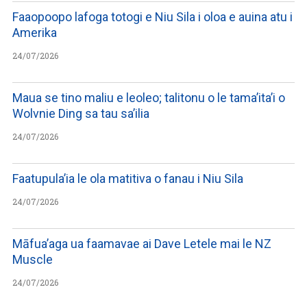
Faaopoopo lafoga totogi e Niu Sila i oloa e auina atu i
Amerika
24/07/2026
Maua se tino maliu e leoleo; talitonu o le tama’ita’i o
Wolvnie Ding sa tau sa’ilia
24/07/2026
Faatupula’ia le ola matitiva o fanau i Niu Sila
24/07/2026
Māfua’aga ua faamavae ai Dave Letele mai le NZ
Muscle
24/07/2026