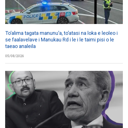
To’alima tagata manunu’a, to’atasi na loka e leoleo i
se faalavelave i Manukau Rd i le i le taimi pisi o le
taeao analeila
05/08/2026