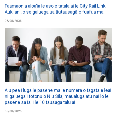
Faamaonia aloa’ia le aso e tatala ai le City Rail Link i
Aukilani, o se galuega ua āutausagā o fuafua mai
06/08/2026
Alu pea i luga le pasene ma le numera o tagata e leai
ni galuega i totonu o Niu Sila; maualuga atu nai lo le
pasene sa iai i le 10 tausaga talu ai
06/08/2026