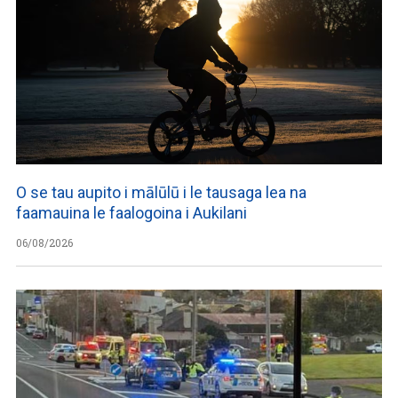
O se tau aupito i mālūlū i le tausaga lea na
faamauina le faalogoina i Aukilani
06/08/2026