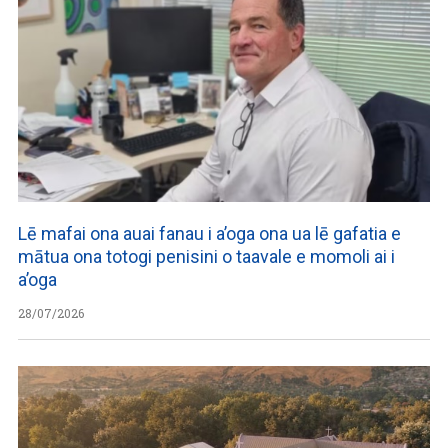
Lē mafai ona auai fanau i a’oga ona ua lē gafatia e
mātua ona totogi penisini o taavale e momoli ai i
a’oga
28/07/2026