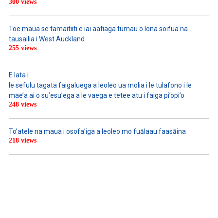
300 views
Toe maua se tamaitiiti e iai aafiaga tumau o lona soifua na
tausailia i West Auckland
255 views
E lata i
le sefulu tagata faigaluega a leoleo ua molia i le tulafono i le
mae’a ai o su’esu’ega a le vaega e tetee atu i faiga pi’opi’o
248 views
To’atele na maua i osofa’iga a leoleo mo fuālaau faasāina
218 views