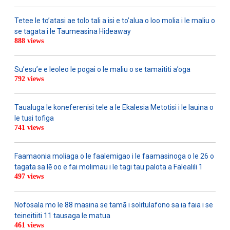
Tetee le to’atasi ae tolo tali a isi e to’alua o loo molia i le maliu o
se tagata i le Taumeasina Hideaway
888 views
Su’esu’e e leoleo le pogai o le maliu o se tamaititi a’oga
792 views
Taualuga le koneferenisi tele a le Ekalesia Metotisi i le lauina o
le tusi tofiga
741 views
Faamaonia moliaga o le faalemigao i le faamasinoga o le 26 o
tagata sa lē oo e fai molimau i le tagi tau palota a Falealili 1
497 views
Nofosala mo le 88 masina se tamā i solitulafono sa ia faia i se
teineitiiti 11 tausaga le matua
461 views