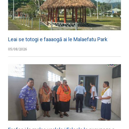
Leai se totogi e faaaogā ai le Malaefatu Park
05/08/2026