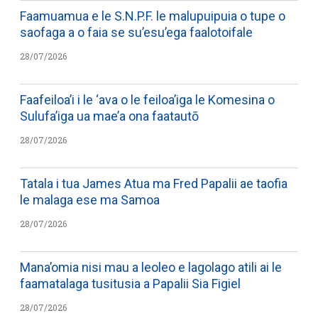
Faamuamua e le S.N.P.F. le malupuipuia o tupe o
saofaga a o faia se su’esu’ega faalotoifale
28/07/2026
Faafeiloa’i i le ‘ava o le feiloa’iga le Komesina o
Sulufa’iga ua mae’a ona faatautō
28/07/2026
Tatala i tua James Atua ma Fred Papalii ae taofia
le malaga ese ma Samoa
28/07/2026
Mana’omia nisi mau a leoleo e lagolago atili ai le
faamatalaga tusitusia a Papalii Sia Figiel
28/07/2026