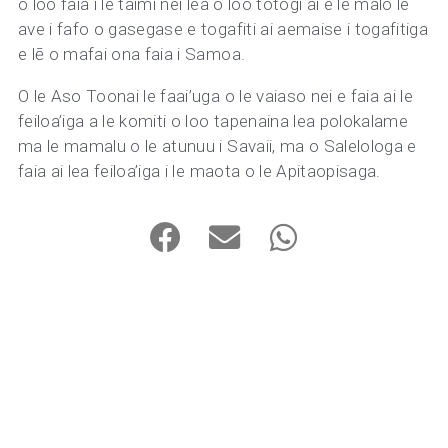
o loo faia i le taimi nei lea o loo totogi ai e le malo le
ave i fafo o gasegase e togafiti ai aemaise i togafitiga
e lē o mafai ona faia i Samoa.
O le Aso Toonai le faai’uga o le vaiaso nei e faia ai le
feiloa’iga a le komiti o loo tapenaina lea polokalame
ma le mamalu o le atunuu i Savaii, ma o Salelologa e
faia ai lea feiloa’iga i le maota o le Apitaopisaga.