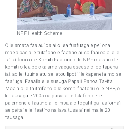
NPF Health Scheme
O le amata faalauiloa ai o lea fuafuaga e pei ona
mae’a pasia le tulafono e faatino ai, sa faailoa ai e le
ta’ita’ifono o le Komiti Faatonu o le NPF ma sui o le
komiti o lea polokalame vaega eseese o loo tapena
iai, ao lei tuuina atu se latou lipoti i le kapeneta mo se
faai’uga. Faaalia e le susuga Papalii Panoa Tavita
Moala o le ta’ita’ifono o le komiti faatonu o le NPF, o
le tausaga e 2005 na pasia ai le tulafono e le
palemene e faatino ai le inisiua o togafitiga faafoma’i
ae peitai e lei faatinoina lava tusa ai nei ma le 20
tausaga.