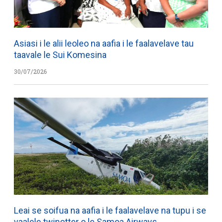
Asiasi i le alii leoleo na aafia i le faalavelave tau
taavale le Sui Komesina
30/07/2026
Leai se soifua na aafia i le faalavelave na tupu i se
vaalele twinotter o le Samoa Airways