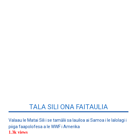
TALA SILI ONA FAITAULIA
Valaau le Matai Sili i se tamālii sa lauiloa ai Samoa i le lalolagi i
piiga faapolofesa a le WWF i Amerika
1.3k views