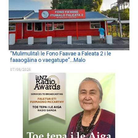
“Mulimulita’i le Fono Faavae a Faleata 2 i le
faaaogāina o vaegatupe”…Malo
07/08/2026