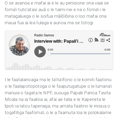
O se avanoa e mafai ai e le au penisione ona vaai se
foma’i tuto’atasi auā o le taimi nei e na o foma’i i le
matagaluega o le soifua mālōlōina o loo mafai ona
maua fua ai lea tulaga e aunoa ma se totogi.
I le faatalanoaga ma le ta’ita’ifono o le komiti faatonu
o le faalapotopotoga o le faaputugatupe o le lumana’i
manuia o tagata le NPF, susuga Papalii Panoa Tavita
Moala na ia faailoa ai, afai ae talia e le Kapeneta le
lipoti ia latou tapenaga, ma amata faatino le inisiua o
togafitiga faafoma’i, o le a faamuta loa le polokalame