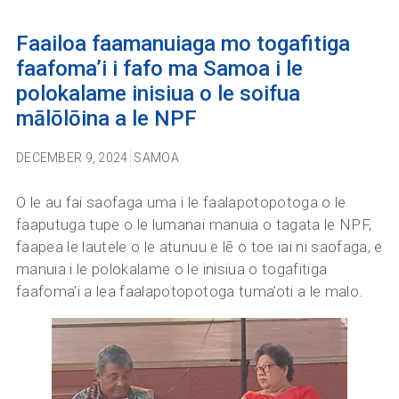
Faailoa faamanuiaga mo togafitiga
faafoma’i i fafo ma Samoa i le
polokalame inisiua o le soifua
mālōlōina a le NPF
DECEMBER 9, 2024
SAMOA
O le au fai saofaga uma i le faalapotopotoga o le
faaputuga tupe o le lumanai manuia o tagata le NPF,
faapea le lautele o le atunuu e lē o toe iai ni saofaga, e
manuia i le polokalame o le inisiua o togafitiga
faafoma’i a lea faalapotopotoga tuma’oti a le malo.