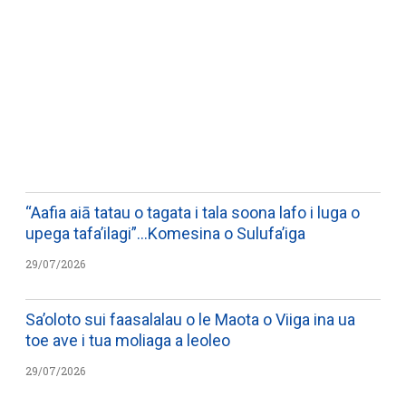
WATCH ON YOUTUBE
“Aafia aiā tatau o tagata i tala soona lafo i luga o
upega tafa’ilagi”…Komesina o Sulufa’iga
29/07/2026
Sa’oloto sui faasalalau o le Maota o Viiga ina ua
toe ave i tua moliaga a leoleo
29/07/2026