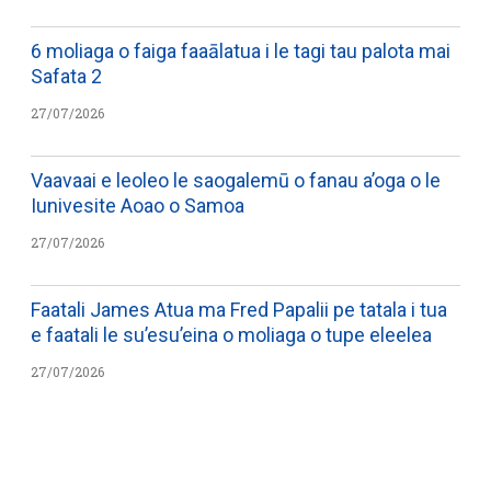
6 moliaga o faiga faaālatua i le tagi tau palota mai
Safata 2
27/07/2026
Vaavaai e leoleo le saogalemū o fanau a’oga o le
Iunivesite Aoao o Samoa
27/07/2026
Faatali James Atua ma Fred Papalii pe tatala i tua
e faatali le su’esu’eina o moliaga o tupe eleelea
27/07/2026