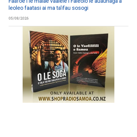
Faafoe i le malae vaalele i Faleolo le auaunaga a
leoleo faatasi ai ma ta’ifau sosogi
05/08/2026