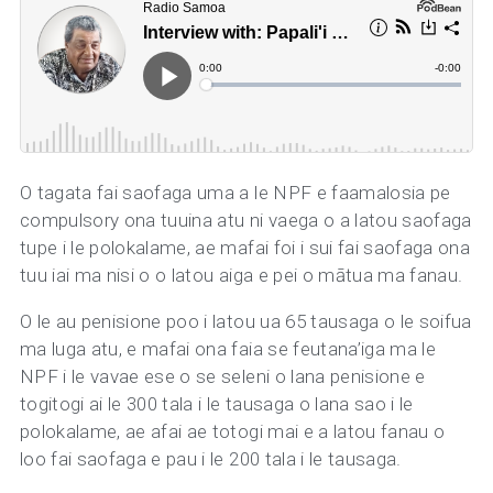
O tagata fai saofaga uma a le NPF e faamalosia pe
compulsory ona tuuina atu ni vaega o a latou saofaga
tupe i le polokalame, ae mafai foi i sui fai saofaga ona
tuu iai ma nisi o o latou aiga e pei o mātua ma fanau.
O le au penisione poo i latou ua 65 tausaga o le soifua
ma luga atu, e mafai ona faia se feutana’iga ma le
NPF i le vavae ese o se seleni o lana penisione e
togitogi ai le 300 tala i le tausaga o lana sao i le
polokalame, ae afai ae totogi mai e a latou fanau o
loo fai saofaga e pau i le 200 tala i le tausaga.