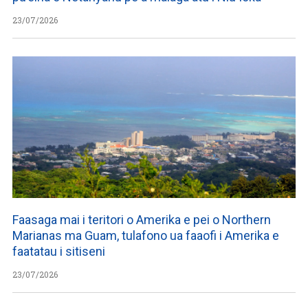
23/07/2026
Faasaga mai i teritori o Amerika e pei o Northern
Marianas ma Guam, tulafono ua faaofi i Amerika e
faatatau i sitiseni
23/07/2026