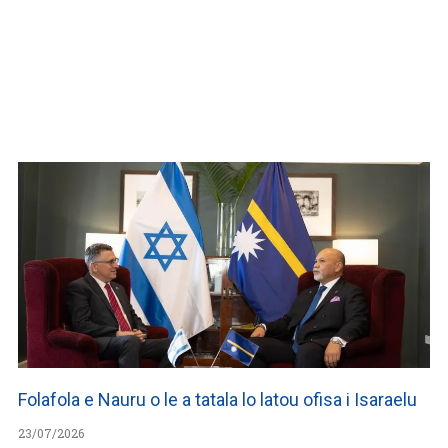
WATCH ON YOUTUBE
Folafola e Nauru o le a tatala lo latou ofisa i Isaraelu
23/07/2026