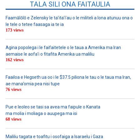
TALA SILI ONA FAITAULIA
Faamālōlō e Zelensky le ta’ita’i’au o le militeli a lona atunuu ona o
le tele o tetee faasaga ia te ia
173 views
Agina popolega i le faifaitetele o le taua a Amerika ma Iran
aemaise le aofa’i o fitafita Amerika ua maliliu
162 views
Faailoa e Hegseth ua oo i le $37.5 piliona le tau o le taua ma Iran,
ae mana’omia pea nisi tupe
76 views
Pue e leoleo se tasi sa avea ma faipule o Kanata
ma molia i moliaga o auupega ma isi
68 views
Maliliu tagata e toafitu i osofaiga a Isaraelu i Gaza