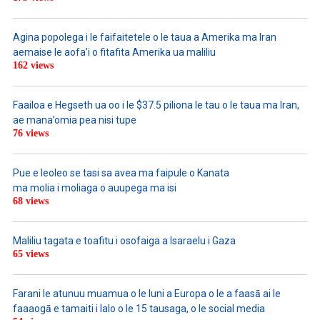
Agina popolega i le faifaitetele o le taua a Amerika ma Iran
aemaise le aofa’i o fitafita Amerika ua maliliu
162 views
Faailoa e Hegseth ua oo i le $37.5 piliona le tau o le taua ma Iran,
ae mana’omia pea nisi tupe
76 views
Pue e leoleo se tasi sa avea ma faipule o Kanata
ma molia i moliaga o auupega ma isi
68 views
Maliliu tagata e toafitu i osofaiga a Isaraelu i Gaza
65 views
Farani le atunuu muamua o le Iuni a Europa o le a faasā ai le
faaaogā e tamaiti i lalo o le 15 tausaga, o le social media