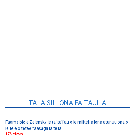
TALA SILI ONA FAITAULIA
Faamālōlō e Zelensky le ta’ita’i’au o le militeli a lona atunuu ona o
le tele o tetee faasaga ia te ia
173 views