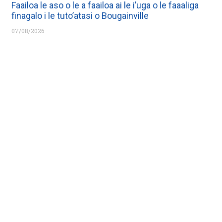
Faailoa le aso o le a faailoa ai le i’uga o le faaaliga
finagalo i le tuto’atasi o Bougainville
07/08/2026