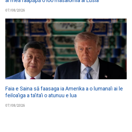
ai mea faapāpā o loo masalomia ai Lusia
07/08/2026
Faia e Saina sā faasaga ia Amerika a o lumana’i ai le
feiloa’iga a ta’ita’i o atunuu e lua
07/08/2026