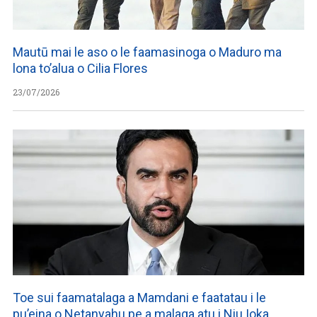
Mautū mai le aso o le faamasinoga o Maduro ma
lona to’alua o Cilia Flores
23/07/2026
Toe sui faamatalaga a Mamdani e faatatau i le
pu’eina o Netanyahu pe a malaga atu i Niu Ioka