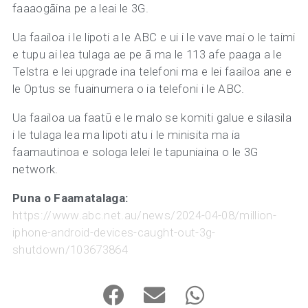
faaaogāina pe a leai le 3G.
Ua faailoa i le lipoti a le ABC e ui i le vave mai o le taimi
e tupu ai lea tulaga ae pe ā ma le 113 afe paaga a le
Telstra e lei upgrade ina telefoni ma e lei faailoa ane e
le Optus se fuainumera o ia telefoni i le ABC.
Ua faailoa ua faatū e le malo se komiti galue e silasila
i le tulaga lea ma lipoti atu i le minisita ma ia
faamautinoa e sologa lelei le tapuniaina o le 3G
network.
Puna o Faamatalaga:
https://www.abc.net.au/news/2024-04-08/million-
iphone-android-devices-caught-out-3g-
shutdown/103673864