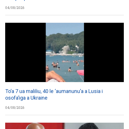
04/08/2026
To’a 7 ua maliliu, 40 le ‘aumanunu’a a Lusia i
osofa’iga a Ukraine
04/08/2026