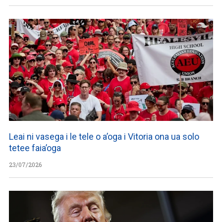
Leai ni vasega i le tele o a’oga i Vitoria ona ua solo
tetee faia’oga
23/07/2026