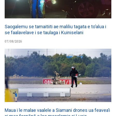
Saogalemu se tamaitiiti ae maliliu tagata e to’alua i
se faalavelave i se taulaga i Kuiniselani
07/08/2026
Maua i le malae vaalele a Siamani drones ua feavea’i