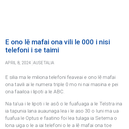
E ono lē mafai ona vili le 000 i nisi
telefoni i se taimi
APRIL 8, 2024
AUSETALIA
E silia ma le miliona telefoni feaveai e ono lē mafai
ona tavili ai le numera triple 0 mo ni nai masina e pei
ona faailoa i lipoti a le ABC.
Na ta’ua i le lipoti i le asō o le fuafuaga a le Telstra ina
ia tapunia lana auaunaga lea i le aso 30 o Iuni ma ua
fuafua le Optus e faatino foi lea tulaga ia Setema o
lona uiga o le a iai telefoni o le a lē mafai ona toe