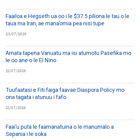
Faailoa e Hegseth ua oo i le $37.5 piliona le tau o le
taua ma Iran, ae mana’omia pea nisi tupe
23/07/2026
Amata tapena Vanuatu ma isi atumotu Pasefika mo
le oo ane o le El Nino
21/07/2026
Tuufaatasi e Fiti faiga faavae Diaspora Policy mo
ona tagata i atunuu i fafo
21/07/2026
Faai’u puta le faamanatuina o le manumalo a
Sepania i le soka