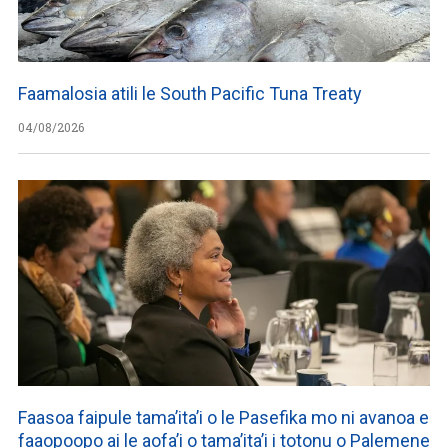
Faamalosia atili le South Pacific Tuna Treaty
04/08/2026
Faasoa faipule tama’ita’i o le Pasefika mo ni avanoa e
faaopoopo ai le aofa’i o tama’ita’i i totonu o Palemene