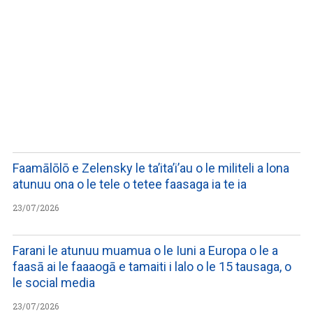
LISTEN TO PODCASTS
Faamālōlō e Zelensky le ta’ita’i’au o le militeli a lona
atunuu ona o le tele o tetee faasaga ia te ia
23/07/2026
Farani le atunuu muamua o le Iuni a Europa o le a
faasā ai le faaaogā e tamaiti i lalo o le 15 tausaga, o
le social media
23/07/2026