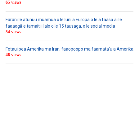
65 views
Farani le atunuu muamua o le Iuni a Europa o le a faasā ai le
faaaogā e tamaiti i lalo o le 15 tausaga, o le social media
54 views
Fetaui pea Amerika ma Iran, faaopoopo ma faamata’u a Amerika
46 views
LISTEN TO PODCASTS