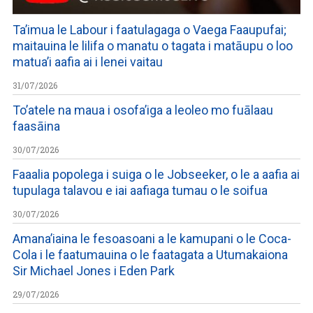
Ta’imua le Labour i faatulagaga o Vaega Faaupufai;
maitauina le lilifa o manatu o tagata i matāupu o loo
matua’i aafia ai i lenei vaitau
31/07/2026
To’atele na maua i osofa’iga a leoleo mo fuālaau
faasāina
30/07/2026
Faaalia popolega i suiga o le Jobseeker, o le a aafia ai
tupulaga talavou e iai aafiaga tumau o le soifua
30/07/2026
Amana’iaina le fesoasoani a le kamupani o le Coca-
Cola i le faatumauina o le faatagata a Utumakaiona
Sir Michael Jones i Eden Park
29/07/2026