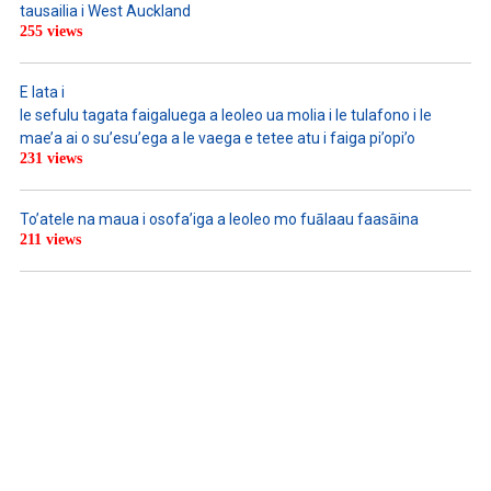
tausailia i West Auckland
255 views
E lata i
le sefulu tagata faigaluega a leoleo ua molia i le tulafono i le
mae’a ai o su’esu’ega a le vaega e tetee atu i faiga pi’opi’o
231 views
To’atele na maua i osofa’iga a leoleo mo fuālaau faasāina
211 views
WATCH ON YOUTUBE