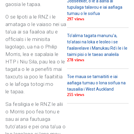
Jobseeker, o le a aafia ai
gaosia le tapaa.
tupulaga talavou e iai aafiaga
tumau o le soifua
O se lipoti a le RNZ i le
297 views
amataga o le vaiaso nei ua
ta’ua ai sa faailoa atu e
To’alima tagata manunu’a,
officials i le minisita
to’atasi na loka e leoleo i se
lagolago, ua na o Philip
faalavelave i Manukau Rd i le i le
Morris, lea e sapalaia le
taimi pisi o le taeao analeila
278 views
HTP i Niu Sila, pau lea o le
tagata o le a penefiti mai
taxcuts ia poo le faaitiitia
Toe maua se tamaitiiti e iai
aafiaga tumau o lona soifua na
o le lafoga totogi mo
tausailia i West Auckland
le tapaa.
255 views
Sa fesiligia e le RNZ le alii
o Morris poo fea tonu e
sau ai ana fautuaga
tuto’atasi e pei ona ta’ua o