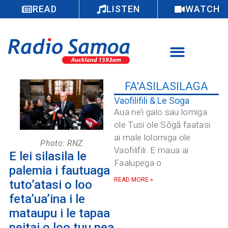
READ
LISTEN
WATCH
FA'ASILASILAGA
Vaofilifili & Le Soga
Aua ne’i galo sau lomiga
ole Tusi ole Sōgā faatasi
ai male lolomiga ole
Photo: RNZ
Vaofilifili. E maua ai
E lei silasila le
Faalupega o
palemia i fautuaga
READ MORE »
tuto’atasi o loo
feta’ua’ina i le
mataupu i le tapaa
peitai o loo tuu pea