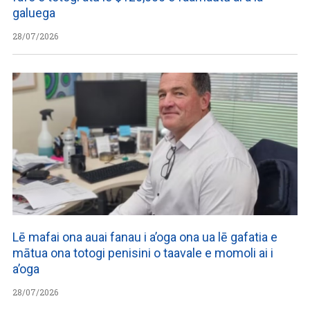
galuega
28/07/2026
Lē mafai ona auai fanau i a’oga ona ua lē gafatia e
mātua ona totogi penisini o taavale e momoli ai i
a’oga
28/07/2026