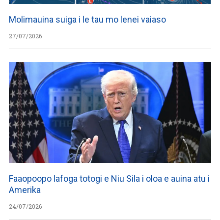
Molimauina suiga i le tau mo lenei vaiaso
27/07/2026
Faaopoopo lafoga totogi e Niu Sila i oloa e auina atu i
Amerika
24/07/2026