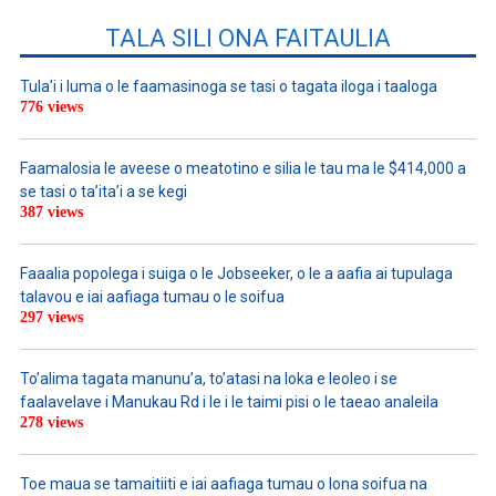
TALA SILI ONA FAITAULIA
Tula’i i luma o le faamasinoga se tasi o tagata iloga i taaloga
776 views
Faamalosia le aveese o meatotino e silia le tau ma le $414,000 a
se tasi o ta’ita’i a se kegi
387 views
Faaalia popolega i suiga o le Jobseeker, o le a aafia ai tupulaga
talavou e iai aafiaga tumau o le soifua
297 views
To’alima tagata manunu’a, to’atasi na loka e leoleo i se
faalavelave i Manukau Rd i le i le taimi pisi o le taeao analeila
278 views
Toe maua se tamaitiiti e iai aafiaga tumau o lona soifua na