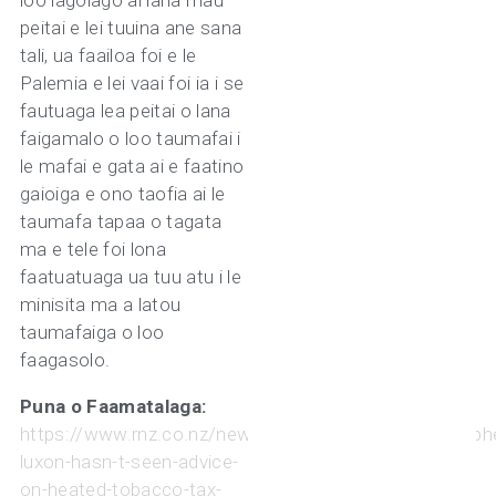
loo lagolago ai lana mau
peitai e lei tuuina ane sana
tali, ua faailoa foi e le
Palemia e lei vaai foi ia i se
fautuaga lea peitai o lana
faigamalo o loo taumafai i
le mafai e gata ai e faatino
gaioiga e ono taofia ai le
taumafa tapaa o tagata
ma e tele foi lona
faatuatuaga ua tuu atu i le
minisita ma a latou
taumafaiga o loo
faagasolo.
Puna o Faamatalaga:
https://www.rnz.co.nz/news/political/529508/christoph
luxon-hasn-t-seen-advice-
on-heated-tobacco-tax-