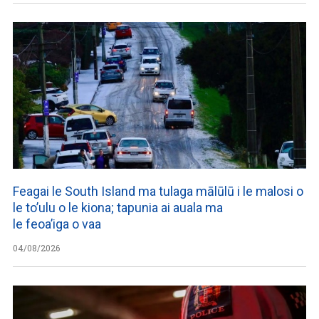
Feagai le South Island ma tulaga mālūlū i le malosi o
le to’ulu o le kiona; tapunia ai auala ma
le feoa’iga o vaa
04/08/2026