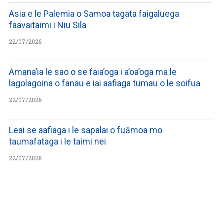
Asia e le Palemia o Samoa tagata faigaluega
faavaitaimi i Niu Sila
22/07/2026
Amana’ia le sao o se faia’oga i a’oa’oga ma le
lagolagoina o fanau e iai aafiaga tumau o le soifua
22/07/2026
Leai se aafiaga i le sapalai o fuāmoa mo
taumafataga i le taimi nei
22/07/2026