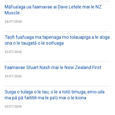
Māfua’aga ua faamavae ai Dave Letele mai le NZ
Muscle
24/07/2026
Taofi fuafuaga ma tapenaga mo tolauapiga a le a’oga
ona o le taugatā o le soifuaga
23/07/2026
Faamavae Stuart Nash mai le New Zealand First
23/07/2026
Suiga o tulaga o le tau; o le a totō timuga, emo uila
ma pā pā faititili ma le pa’ū mai o le kiona
23/07/2026