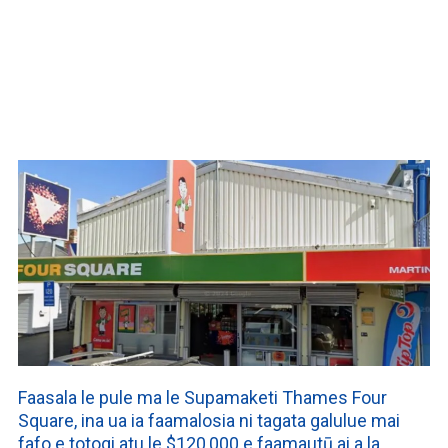
WATCH ON YOUTUBE
Faasala le pule ma le Supamaketi Thames Four
Square, ina ua ia faamalosia ni tagata galulue mai
fafo e totogi atu le $120,000 e faamautū ai a la