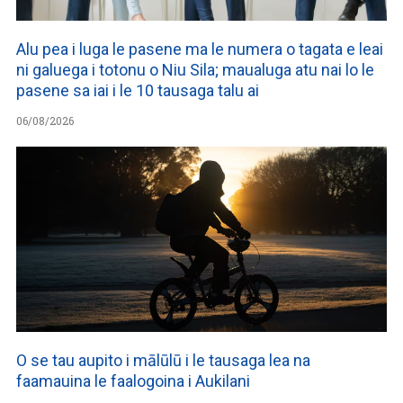
Alu pea i luga le pasene ma le numera o tagata e leai
ni galuega i totonu o Niu Sila; maualuga atu nai lo le
pasene sa iai i le 10 tausaga talu ai
06/08/2026
O se tau aupito i mālūlū i le tausaga lea na
faamauina le faalogoina i Aukilani