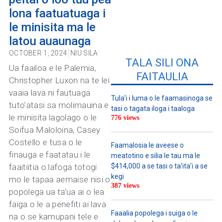
lona faatuatuaga i
le minisita ma le
latou auaunaga
OCTOBER 1, 2024
NIU SILA
TALA SILI ONA
Ua faailoa e le Palemia,
FAITAULIA
Christopher Luxon na te lei
vaaia lava ni fautuaga
Tula’i i luma o le faamasinoga se
tuto’atasi sa molimauina e
tasi o tagata iloga i taaloga
le minisita lagolago o le
776 views
Soifua Maloloina, Casey
Costello e tusa o le
Faamalosia le aveese o
finauga e faatatau i le
meatotino e silia le tau ma le
faaitiitia o lafoga totogi
$414,000 a se tasi o ta’ita’i a se
kegi
mo le tapaa aemaise nisi o
387 views
popolega ua ta’ua ai o lea
faiga o le a penefiti ai lava
Faaalia popolega i suiga o le
na o se kamupani tele e