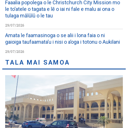
Faaalia popolega o le Christchurch City Mission mo
le to’atele o tagata e lē o iai ni fale e malu ai ona o
tulaga mālūlū o le tau
29/07/2026
Amata le faamasinoga o se alii i lona faia o ni
gaioiga taufaamata’u i nisi o a’oga i totonu o Aukilani
29/07/2026
TALA MAI SAMOA