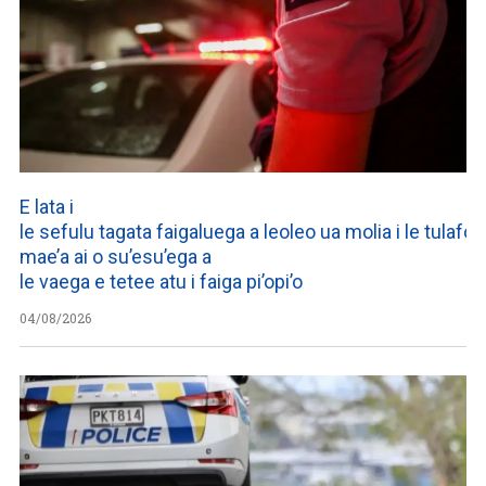
E lata i
le sefulu tagata faigaluega a leoleo ua molia i le tulafono
mae’a ai o su’esu’ega a
le vaega e tetee atu i faiga pi’opi’o
04/08/2026