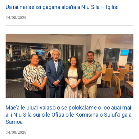
Ua iai nei se isi gagana aloa’ia a Niu Sila – Igilisi
04/08/2026
Mae’a le ulua’i vaiaso o se polokalame o loo auai mai
ai i Niu Sila sui o le Ofisa o le Komisina o Sulufa’iga a
Samoa
04/08/2026