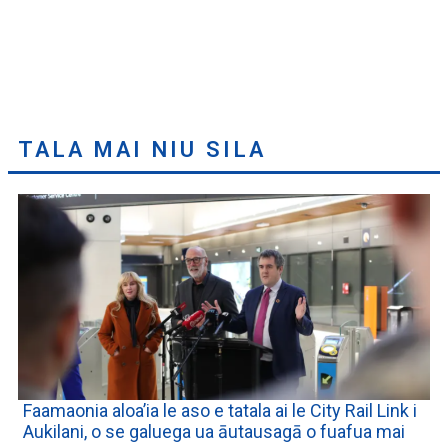
TALA MAI NIU SILA
Faamaonia aloa’ia le aso e tatala ai le City Rail Link i
Aukilani, o se galuega ua āutausagā o fuafua mai