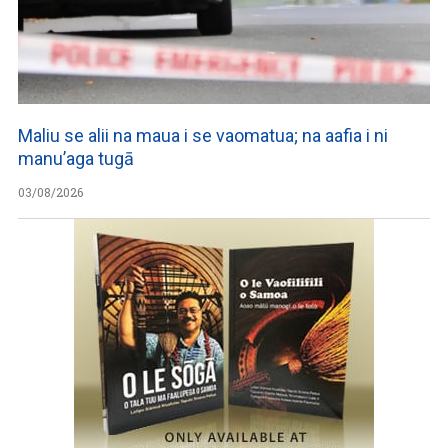
Maliu se alii na maua i se vaomatua; na aafia i ni
manu’aga tugā
03/08/2026