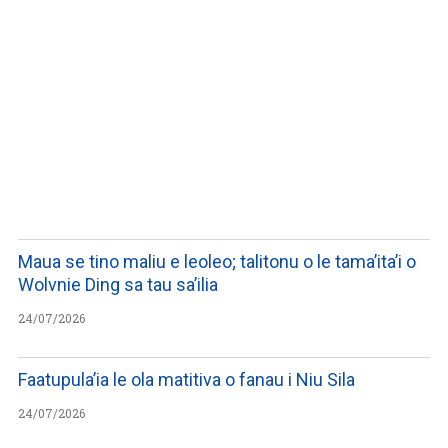
WATCH ON YOUTUBE
Maua se tino maliu e leoleo; talitonu o le tama’ita’i o
Wolvnie Ding sa tau sa’ilia
24/07/2026
Faatupula’ia le ola matitiva o fanau i Niu Sila
24/07/2026