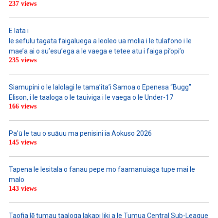
237 views
E lata i
le sefulu tagata faigaluega a leoleo ua molia i le tulafono i le
mae’a ai o su’esu’ega a le vaega e tetee atu i faiga pi’opi’o
235 views
Siamupini o le lalolagi le tama’ita’i Samoa o Epenesa “Bugg”
Elison, i le taaloga o le tauiviga i le vaega o le Under-17
166 views
Pa’ū le tau o suāuu ma penisini ia Aokuso 2026
145 views
Tapena le lesitala o fanau pepe mo faamanuiaga tupe mai le
malo
143 views
Taofia lē tumau taaloga lakapi liki a le Tumua Central Sub-League