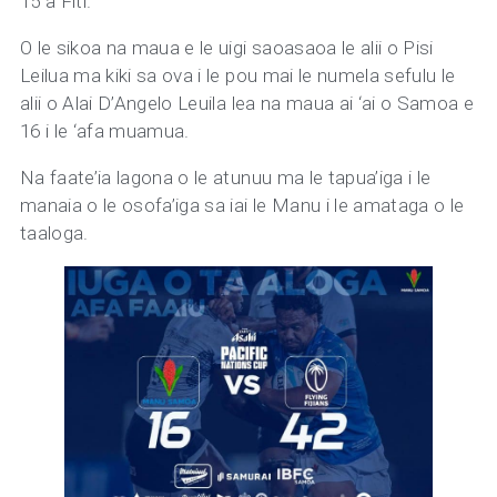
15 a Fiti.
O le sikoa na maua e le uigi saoasaoa le alii o Pisi
Leilua ma kiki sa ova i le pou mai le numela sefulu le
alii o Alai D’Angelo Leuila lea na maua ai ‘ai o Samoa e
16 i le ‘afa muamua.
Na faate’ia lagona o le atunuu ma le tapua’iga i le
manaia o le osofa’iga sa iai le Manu i le amataga o le
taaloga.