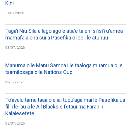
Kini
10/07/2026
Taga’i Niu Sila e lagolago e atia’e taleni si’isi’i u’amea
mamafa a ona sui a Pasefika o loo i le atunuu
08/07/2026
Manumalo le Manu Samoa i le taaloga muamua o le
taamilosaga o le Nations Cup
06/07/2026
To’avalu tama taaalo e iai tupu’aga mai le Pasefika ua
fili i le ‘au a le All Blacks e fetaui ma Farani i
Kalaiesetete
03/07/2026