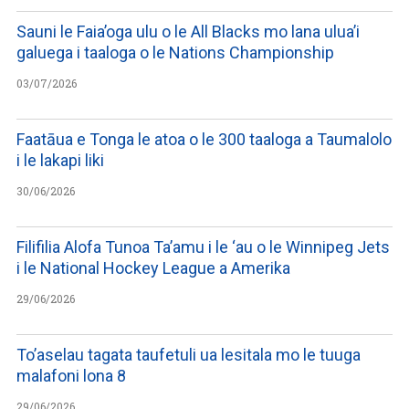
Sauni le Faia’oga ulu o le All Blacks mo lana ulua’i
galuega i taaloga o le Nations Championship
03/07/2026
Faatāua e Tonga le atoa o le 300 taaloga a Taumalolo
i le lakapi liki
30/06/2026
Filifilia Alofa Tunoa Ta’amu i le ‘au o le Winnipeg Jets
i le National Hockey League a Amerika
29/06/2026
To’aselau tagata taufetuli ua lesitala mo le tuuga
malafoni lona 8
29/06/2026