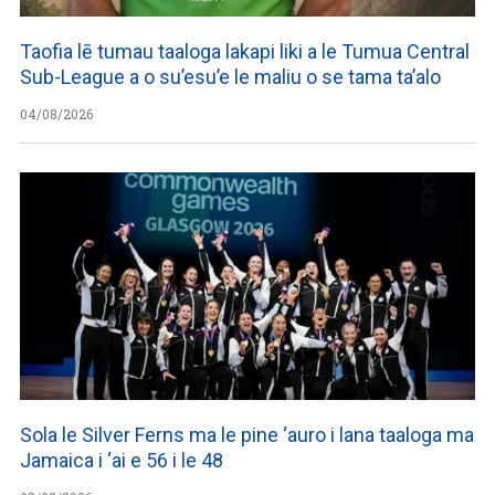
Taofia lē tumau taaloga lakapi liki a le Tumua Central
Sub-League a o su’esu’e le maliu o se tama ta’alo
04/08/2026
Sola le Silver Ferns ma le pine ‘auro i lana taaloga ma
Jamaica i ‘ai e 56 i le 48