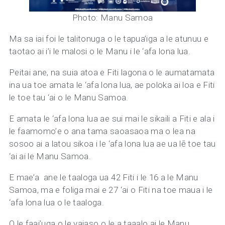
Photo: Manu Samoa
Ma sa iai foi le talitonuga o le tapua’iga a le atunuu e
taotao ai i’i le malosi o le Manu i le ‘afa lona lua.
Peitai ane, na suia atoa e Fiti lagona o le aumatamata
ina ua toe amata le ‘afa lona lua, ae poloka ai loa e Fiti
le toe tau ‘ai o le Manu Samoa.
E amata le ‘afa lona lua ae sui mai le sikaili a Fiti e ala i
le faamomo’e o ana tama saoasaoa ma o lea na
sosoo ai a latou sikoa i le ‘afa lona lua ae ua lē toe tau
‘ai ai le Manu Samoa.
E mae’a ane le taaloga ua 42 Fiti i le 16 a le Manu
Samoa, ma e foliga mai e 27 ‘ai o Fiti na toe maua i le
‘afa lona lua o le taaloga.
O le faai’uga o le vaiaso o le a taaalo ai le Manu