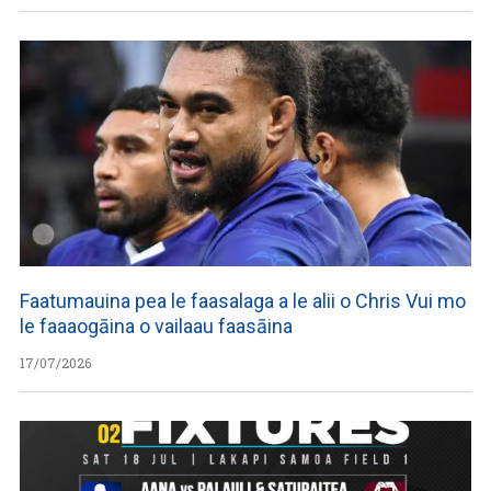
Faatumauina pea le faasalaga a le alii o Chris Vui mo
le faaaogāina o vailaau faasāina
17/07/2026