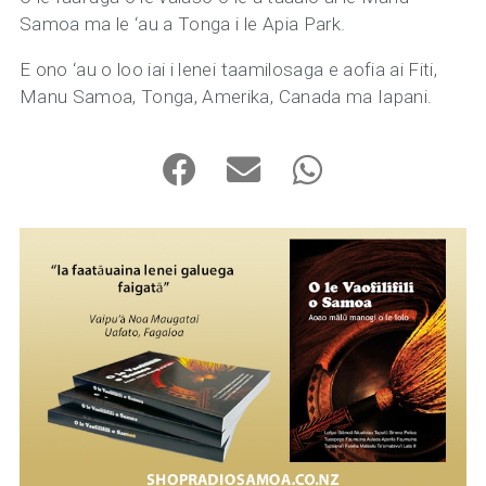
Samoa ma le ‘au a Tonga i le Apia Park.
E ono ‘au o loo iai i lenei taamilosaga e aofia ai Fiti,
Manu Samoa, Tonga, Amerika, Canada ma Iapani.