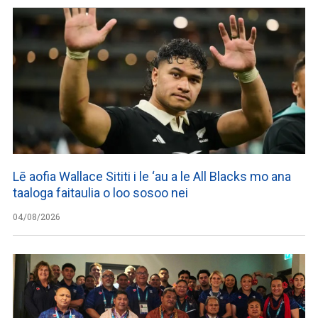
Lē aofia Wallace Sititi i le ‘au a le All Blacks mo ana
taaloga faitaulia o loo sosoo nei
04/08/2026