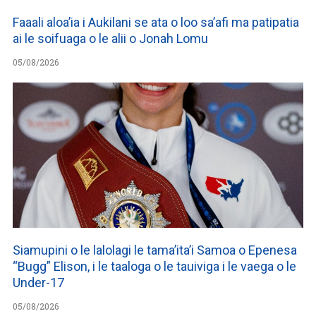
Faaali aloa’ia i Aukilani se ata o loo sa’afi ma patipatia
ai le soifuaga o le alii o Jonah Lomu
05/08/2026
Siamupini o le lalolagi le tama’ita’i Samoa o Epenesa
“Bugg” Elison, i le taaloga o le tauiviga i le vaega o le
Under-17
05/08/2026