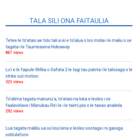
TALA SILI ONA FAITAULIA
Tetee le to’atasi ae tolo tali a isi e to’alua o loo molia i le maliu o se
tagata i le Taumeasina Hideaway
867 views
Lu’i e le faipule filifilia o Safata 2 le tagi tau palota i le talosaga o le
strike out motion
325 views
To’alima tagata manunu’a, to’atasi na loka e leoleo i se
faalavelave i Manukau Rd i le i le taimi pisi o le taeao analeila
292 views
Lua tagata maliliu ua su’esu’eina e leoleo sootaga i ni gaioiga
solitulafono