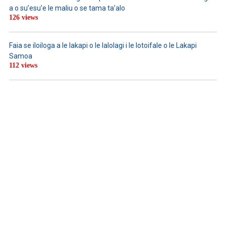
a o su’esu’e le maliu o se tama ta’alo
126 views
Faia se iloiloga a le lakapi o le lalolagi i le lotoifale o le Lakapi
Samoa
112 views