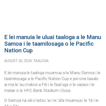
E lei manuia le uluai taaloga a le Manu
Samoa i le taamilosaga o le Pacific
Nation Cup
AUGUST 26, 2024
TAALOGA
E lei manuia le taaloga muamua a le Manu Samoa i le
taamilosaga a le Pacific Nation Cup e pei ona taaalo
ai ma le ‘au malosi a Fiti i le faai’uga o le vaiaso i le
malae o le HFC Bank Stadium i Suva.
O Samoa na sili o latou ‘ai i le ‘afa muamua i le 16 i le