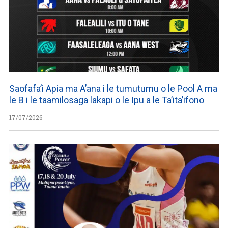
Saofafa’i Apia ma A’ana i le tumutumu o le Pool A ma
le B i le taamilosaga lakapi o le Ipu a le Ta’ita’ifono
17/07/2026