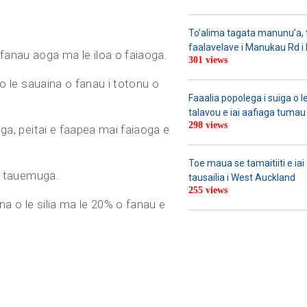
To’alima tagata manunu’a, to
faalavelave i Manukau Rd i le
 fanau aoga ma le iloa o faiaoga.
301 views
 o le sauaina o fanau i totonu o
Faaalia popolega i suiga o l
talavou e iai aafiaga tumau 
298 views
oga, peitai e faapea mai faiaoga e
Toe maua se tamaitiiti e ia
ma tauemuga.
tausailia i West Auckland
255 views
na o le silia ma le 20% o fanau e