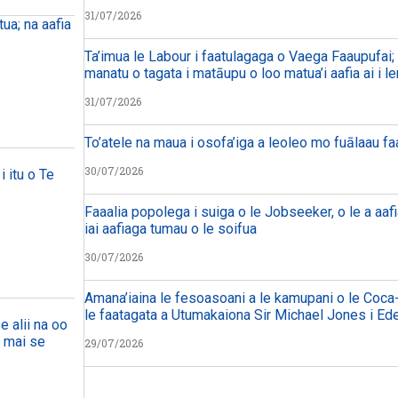
31/07/2026
ua; na aafia
Ta’imua le Labour i faatulagaga o Vaega Faaupufai; m
manatu o tagata i matāupu o loo matua’i aafia ai i le
31/07/2026
To’atele na maua i osofa’iga a leoleo mo fuālaau f
30/07/2026
i itu o Te
Faaalia popolega i suiga o le Jobseeker, o le a aafi
iai aafiaga tumau o le soifua
30/07/2026
Amana’iaina le fesoasoani a le kamupani o le Coca-
le faatagata a Utumakaiona Sir Michael Jones i Ed
e alii na oo
a mai se
29/07/2026