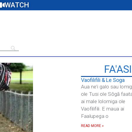
WATCH
FA'AS
Vaofilifili & Le Soga
Aua ne’i galo sau lomi
ole Tusi ole Sōgā faat
ai male lolomiga ole
Vaofilifili. E maua ai
Faalupega o
READ MORE »