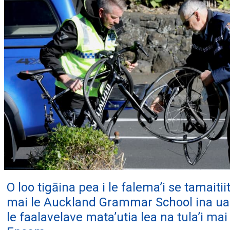
O loo tigāina pea i le falema’i se tamaitiit
mai le Auckland Grammar School ina ua 
le faalavelave mata’utia lea na tula’i mai 