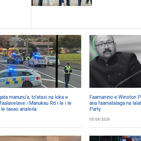
gata manunu’a, to’atasi na loka e
Faamanino e Winston Pet
 faalavelave i Manukau Rd i le i le
ana faamatalaga na lalaf
 le taeao analeila
Party
05/08/2026