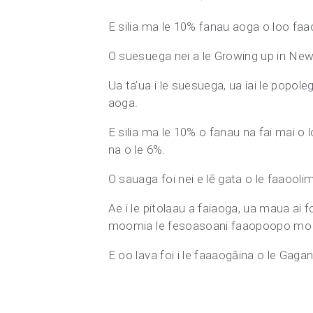
E silia ma le 10% fanau aoga o loo faao
O suesuega nei a le Growing up in New 
Ua ta’ua i le suesuega, ua iai le popole
aoga.
E silia ma le 10% o fanau na fai mai o 
na o le 6%.
O sauaga foi nei e lē gata o le faaooli
Ae i le pitolaau a faiaoga, ua maua ai 
moomia le fesoasoani faaopoopo mo
E oo lava foi i le faaaogāina o le Gaga