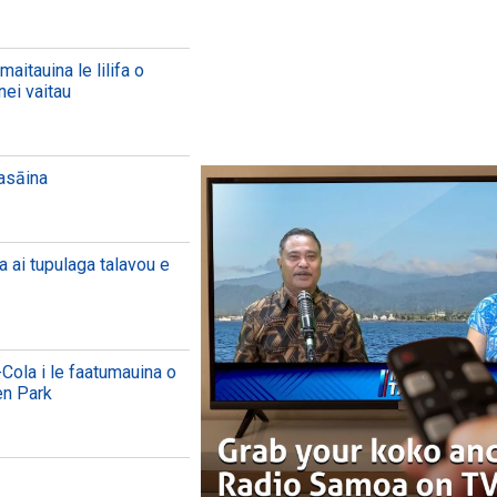
aitauina le lilifa o
nei vaitau
aasāina
a ai tupulaga talavou e
Cola i le faatumauina o
en Park