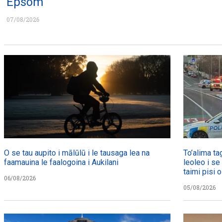
Epsom
07/08/2026
O se tau aupito i mālūlū i le tausaga lea na
To’alima ta
faamauina le faalogoina i Aukilani
leoleo i se
taimi pisi o
06/08/2026
05/08/2026