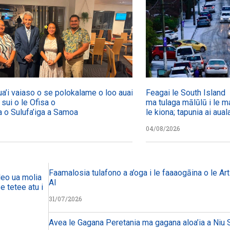
ua’i vaiaso o se polokalame o loo auai mai
Feagai le South Island
a sui o le Ofisa o
ma tulaga mālūlū i le ma
a o Sulufa’iga a Samoa
le kiona; tapunia ai aual
04/08/2026
Faamalosia tulafono a a’oga i le faaaogāina o le Arti
eo ua molia i le tulafono i le
AI
 tetee atu i faiga pi’opi’o
31/07/2026
Avea le Gagana Peretania ma gagana aloa’ia a Niu S