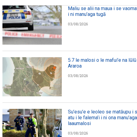
Maliu se alii na maua i se vaomat
i ni manu’aga tugā
03/08/2026
5.7 le malosi o le mafui’e na lūlū 
Araroa
03/08/2026
Su’esu’e e leoleo se matāupu i s
atu i le falema’i i ni ona manu’ag
laaumalosi
03/08/2026