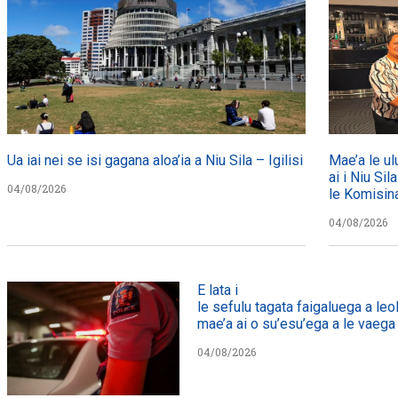
Ua iai nei se isi gagana aloa’ia a Niu Sila – Igilisi
Mae’a le ul
ai i Niu Sil
04/08/2026
le Komisin
04/08/2026
E lata i
le sefulu tagata faigaluega a leol
mae’a ai o su’esu’ega a le vaega e
04/08/2026