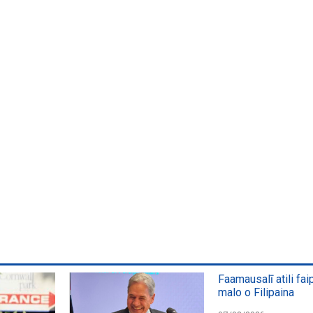
Faamausalī atili fai
malo o Filipaina