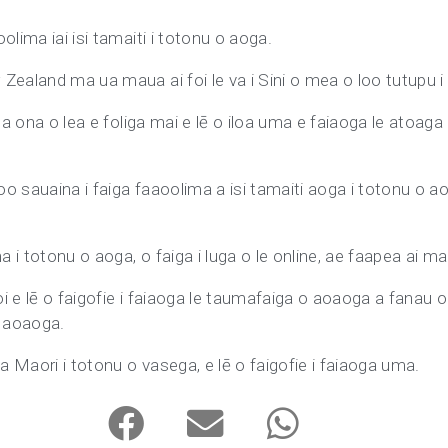
olima iai isi tamaiti i totonu o aoga.
Zealand ma ua maua ai foi le va i Sini o mea o loo tutupu i
ga ona o lea e foliga mai e lē o iloa uma e faiaoga le atoaga
loo sauaina i faiga faaoolima a isi tamaiti aoga i totonu o a
ma i totonu o aoga, o faiga i luga o le online, ae faapea ai 
foi e lē o faigofie i faiaoga le taumafaiga o aoaoga a fanau o
 aoaoga.
na Maori i totonu o vasega, e lē o faigofie i faiaoga uma.