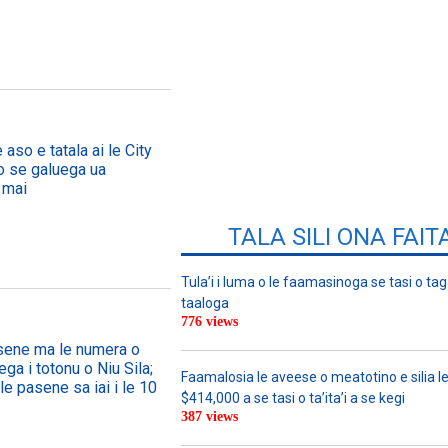
 aso e tatala ai le City
, o se galuega ua
 mai
TALA SILI ONA FAIT
Tula’i i luma o le faamasinoga se tasi o tag
taaloga
776 views
asene ma le numera o
ega i totonu o Niu Sila;
Faamalosia le aveese o meatotino e silia l
le pasene sa iai i le 10
$414,000 a se tasi o ta’ita’i a se kegi
387 views