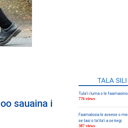
TALA SIL
Tula’i i luma o le faamasino
776 views
loo sauaina i
Faamalosia le aveese o meat
se tasi o ta’ita’i a se kegi
387 views