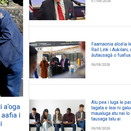
07/08/2026
Faamaonia aloa’ia le
Rail Link i Aukilani
āutausagā o fuafua
06/08/2026
Alu pea i luga le p
i a’oga
tagata e leai ni galu
maualuga atu nai lo 
aafia i
tausaga talu ai
i
06/08/2026