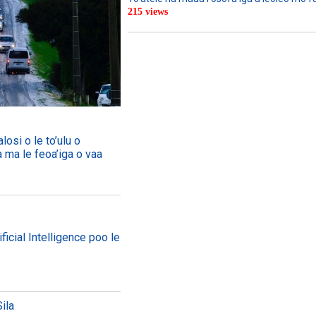
215 views
losi o le to’ulu o
a ma le feoa’iga o vaa
ficial Intelligence poo le
ila