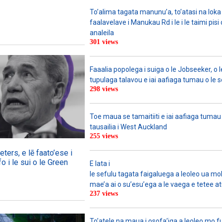
To’alima tagata manunu’a, to’atasi na loka 
faalavelave i Manukau Rd i le i le taimi pisi
analeila
301 views
Faaalia popolega i suiga o le Jobseeker, o l
tupulaga talavou e iai aafiaga tumau o le 
298 views
Toe maua se tamaitiiti e iai aafiaga tumau
tausailia i West Auckland
255 views
ers, e lē faato’ese i
o i le sui o le Green
E lata i
le sefulu tagata faigaluega a leoleo ua molia
mae’a ai o su’esu’ega a le vaega e tetee atu 
237 views
To’atele na maua i osofa’iga a leoleo mo 