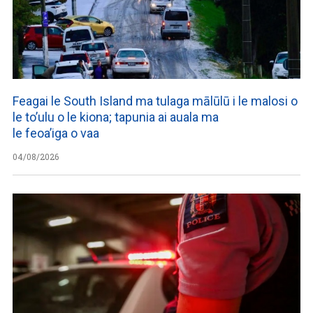
Feagai le South Island ma tulaga mālūlū i le malosi o
le to’ulu o le kiona; tapunia ai auala ma
le feoa’iga o vaa
04/08/2026