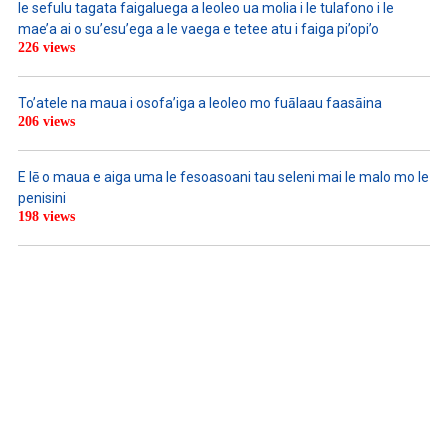
le sefulu tagata faigaluega a leoleo ua molia i le tulafono i le
mae’a ai o su’esu’ega a le vaega e tetee atu i faiga pi’opi’o
226 views
To’atele na maua i osofa’iga a leoleo mo fuālaau faasāina
206 views
E lē o maua e aiga uma le fesoasoani tau seleni mai le malo mo le
penisini
198 views
WATCH ON YOUTUBE