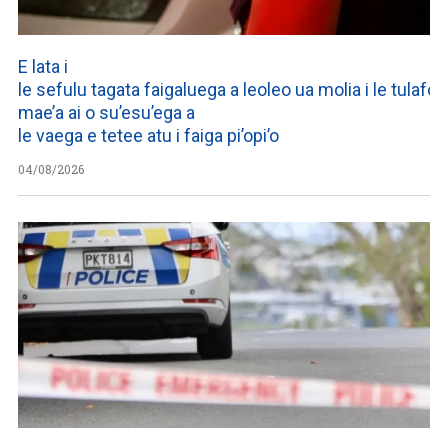
E lata i
le sefulu tagata faigaluega a leoleo ua molia i le tulafono
mae’a ai o su’esu’ega a
le vaega e tetee atu i faiga pi’opi’o
04/08/2026