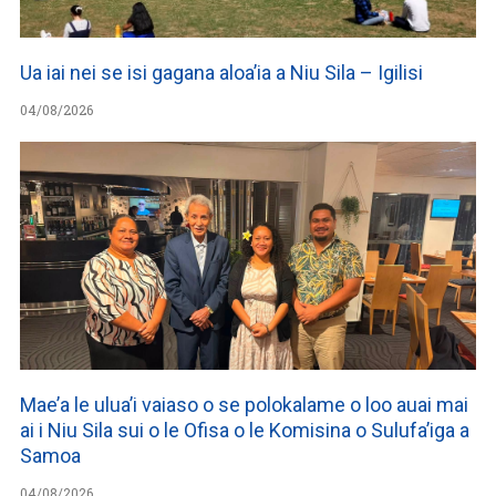
Ua iai nei se isi gagana aloa’ia a Niu Sila – Igilisi
04/08/2026
Mae’a le ulua’i vaiaso o se polokalame o loo auai mai
ai i Niu Sila sui o le Ofisa o le Komisina o Sulufa’iga a
Samoa
04/08/2026