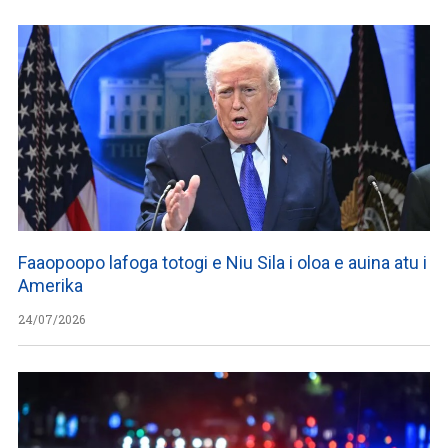
Faaopoopo lafoga totogi e Niu Sila i oloa e auina atu i
Amerika
24/07/2026