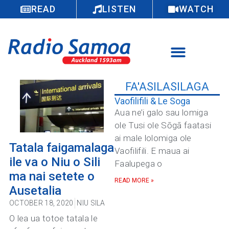
READ
LISTEN
WATCH
FA'ASILASILAGA
Vaofilifili & Le Soga
Aua ne’i galo sau lomiga
ole Tusi ole Sōgā faatasi
ai male lolomiga ole
Tatala faigamalaga
Vaofilifili. E maua ai
ile va o Niu o Sili
Faalupega o
ma nai setete o
READ MORE »
Ausetalia
OCTOBER 18, 2020
NIU SILA
O lea ua totoe tatala le