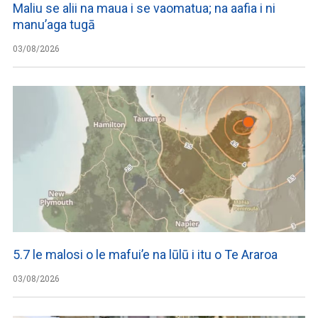
Maliu se alii na maua i se vaomatua; na aafia i ni
manu’aga tugā
03/08/2026
5.7 le malosi o le mafui’e na lūlū i itu o Te Araroa
03/08/2026