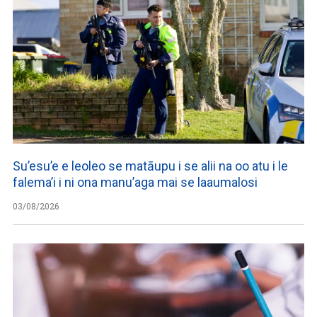
Su’esu’e e leoleo se matāupu i se alii na oo atu i le
falema’i i ni ona manu’aga mai se laaumalosi
03/08/2026