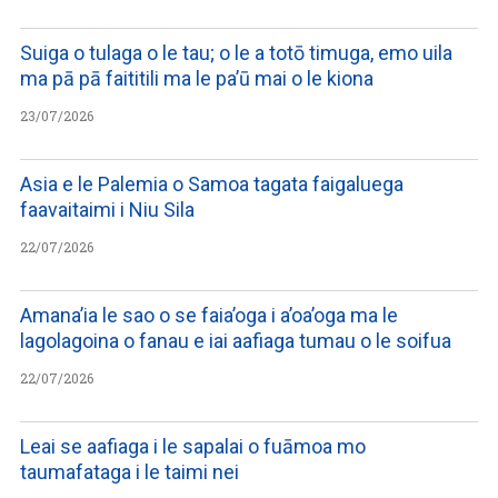
Suiga o tulaga o le tau; o le a totō timuga, emo uila
ma pā pā faititili ma le pa’ū mai o le kiona
23/07/2026
Asia e le Palemia o Samoa tagata faigaluega
faavaitaimi i Niu Sila
22/07/2026
Amana’ia le sao o se faia’oga i a’oa’oga ma le
lagolagoina o fanau e iai aafiaga tumau o le soifua
22/07/2026
Leai se aafiaga i le sapalai o fuāmoa mo
taumafataga i le taimi nei