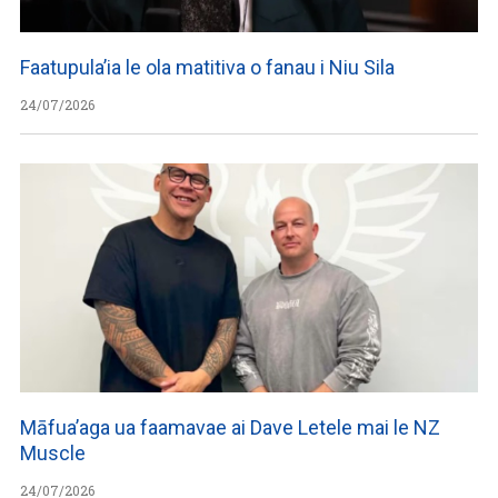
Faatupula’ia le ola matitiva o fanau i Niu Sila
24/07/2026
Māfua’aga ua faamavae ai Dave Letele mai le NZ
Muscle
24/07/2026