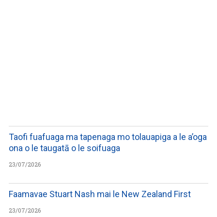
WATCH ON YOUTUBE
Taofi fuafuaga ma tapenaga mo tolauapiga a le a’oga
ona o le taugatā o le soifuaga
23/07/2026
Faamavae Stuart Nash mai le New Zealand First
23/07/2026