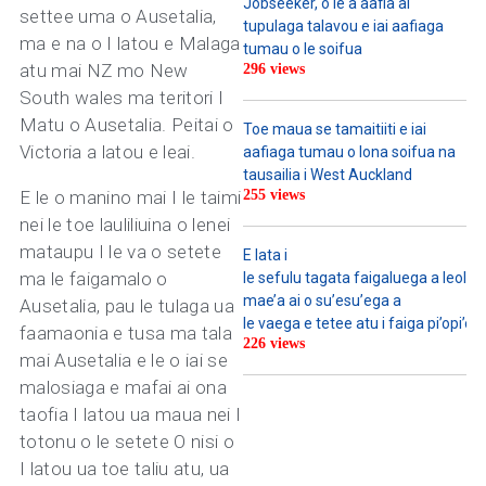
Jobseeker, o le a aafia ai
settee uma o Ausetalia,
tupulaga talavou e iai aafiaga
ma e na o I latou e Malaga
tumau o le soifua
atu mai NZ mo New
296 views
South wales ma teritori I
Matu o Ausetalia. Peitai o
Toe maua se tamaitiiti e iai
Victoria a latou e leai.
aafiaga tumau o lona soifua na
tausailia i West Auckland
E le o manino mai I le taimi
255 views
nei le toe lauliliuina o lenei
mataupu I le va o setete
E lata i
ma le faigamalo o
le sefulu tagata faigaluega a leoleo u
mae’a ai o su’esu’ega a
Ausetalia, pau le tulaga ua
le vaega e tetee atu i faiga pi’opi’o
faamaonia e tusa ma tala
226 views
mai Ausetalia e le o iai se
malosiaga e mafai ai ona
taofia I latou ua maua nei I
totonu o le setete O nisi o
I latou ua toe taliu atu, ua