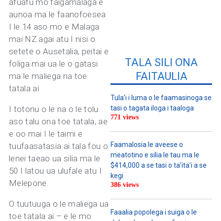
afuafu mo faigamalaga e
aunoa ma le faanofoesea
I le 14 aso mo e Malaga
mai NZ agai atu I nisi o
setete o Ausetalia, peitai e
TALA SILI ONA
foliga mai ua le o gatasi
FAITAULIA
ma le maliega na toe
tatala ai
Tula’i i luma o le faamasinoga se
I totonu o le na o le tolu
tasi o tagata iloga i taaloga
771 views
aso talu ona toe tatala, ae
e oo mai I le taimi e
Faamalosia le aveese o
tuufaasatasia ai tala fou o
meatotino e silia le tau ma le
lenei taeao ua silia ma le
$414,000 a se tasi o ta’ita’i a se
50 I latou ua ulufale atu I
kegi
Melepone.
386 views
O tuutuuga o le maliega ua
Faaalia popolega i suiga o le
toe tatala ai – e le mo