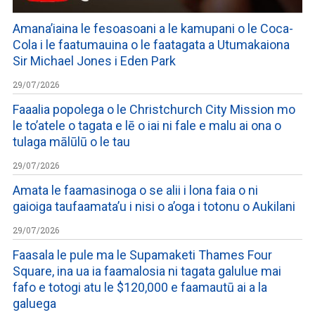
Amana’iaina le fesoasoani a le kamupani o le Coca-
Cola i le faatumauina o le faatagata a Utumakaiona
Sir Michael Jones i Eden Park
29/07/2026
Faaalia popolega o le Christchurch City Mission mo
le to’atele o tagata e lē o iai ni fale e malu ai ona o
tulaga mālūlū o le tau
29/07/2026
Amata le faamasinoga o se alii i lona faia o ni
gaioiga taufaamata’u i nisi o a’oga i totonu o Aukilani
29/07/2026
Faasala le pule ma le Supamaketi Thames Four
Square, ina ua ia faamalosia ni tagata galulue mai
fafo e totogi atu le $120,000 e faamautū ai a la
galuega