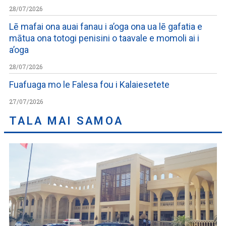
28/07/2026
Lē mafai ona auai fanau i a’oga ona ua lē gafatia e
mātua ona totogi penisini o taavale e momoli ai i
a’oga
28/07/2026
Fuafuaga mo le Falesa fou i Kalaiesetete
27/07/2026
TALA MAI SAMOA