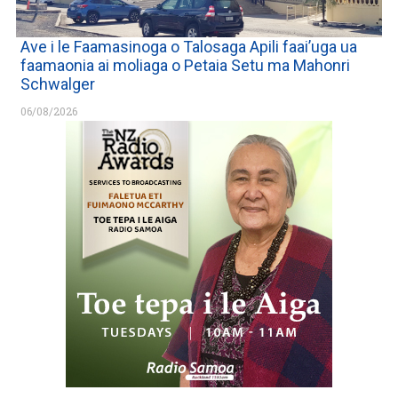
Ave i le Faamasinoga o Talosaga Apili faai’uga ua
faamaonia ai moliaga o Petaia Setu ma Mahonri
Schwalger
06/08/2026