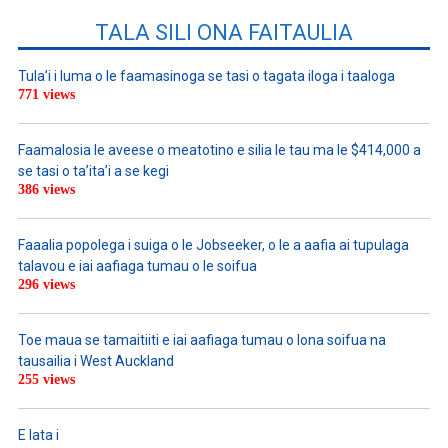
TALA SILI ONA FAITAULIA
Tula’i i luma o le faamasinoga se tasi o tagata iloga i taaloga
771 views
Faamalosia le aveese o meatotino e silia le tau ma le $414,000 a
se tasi o ta’ita’i a se kegi
386 views
Faaalia popolega i suiga o le Jobseeker, o le a aafia ai tupulaga
talavou e iai aafiaga tumau o le soifua
296 views
Toe maua se tamaitiiti e iai aafiaga tumau o lona soifua na
tausailia i West Auckland
255 views
E lata i