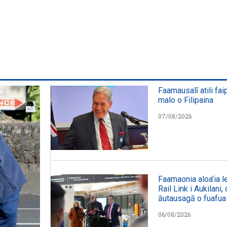
Faamausalī atili fai
malo o Filipaina
07/08/2026
Faamaonia aloa’ia le
Rail Link i Aukilani
āutausagā o fuafua
06/08/2026