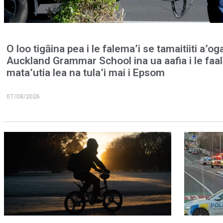
O loo tigāina pea i le falema’i se tamaitiiti a’og
Auckland Grammar School ina ua aafia i le faa
mata’utia lea na tula’i mai i Epsom
07/08/2026