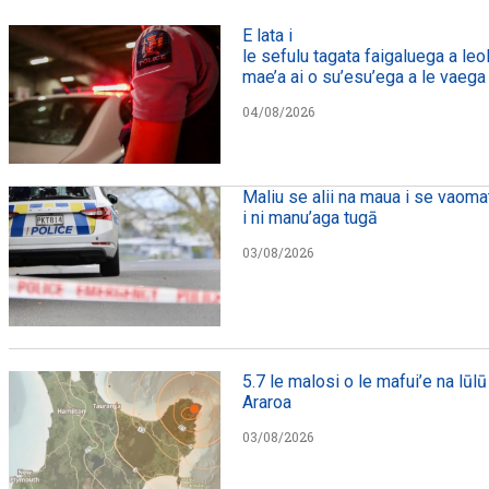
E lata i
le sefulu tagata faigaluega a leol
mae’a ai o su’esu’ega a le vaega e
04/08/2026
Maliu se alii na maua i se vaomat
i ni manu’aga tugā
03/08/2026
5.7 le malosi o le mafui’e na lūlū 
Araroa
03/08/2026