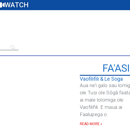
WATCH
FA'AS
Vaofilifili & Le Soga
Aua ne’i galo sau lomi
ole Tusi ole Sōgā faat
ai male lolomiga ole
Vaofilifili. E maua ai
Faalupega o
READ MORE »