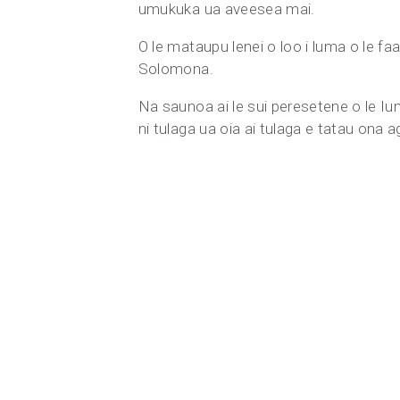
umukuka ua aveesea mai.
O le mataupu lenei o loo i luma o le f
Solomona.
Na saunoa ai le sui peresetene o le Iun
ni tulaga ua oia ai tulaga e tatau ona ag