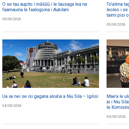
O se tau aupito i mālūlū i le tausaga lea na
To’alima ta
faamauina le faalogoina i Aukilani
leoleo i se
taimi pisi o
06/08/2026
05/08/2026
Ua iai nei se isi gagana aloa’ia a Niu Sila – Igilisi
Mae’a le ul
ai i Niu Sil
04/08/2026
le Komisin
04/08/2026