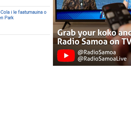
Cola i le faatumauina o
en Park
ON YOUTUBE
WATCH ON YOUTUBE