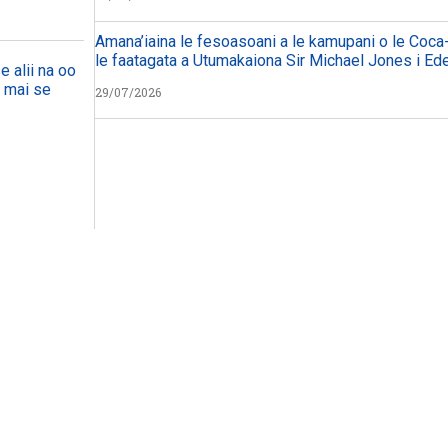
Amana’iaina le fesoasoani a le kamupani o le Coca-
le faatagata a Utumakaiona Sir Michael Jones i Ed
e alii na oo
a mai se
29/07/2026
WATCH ON YOUTUBE
WATCH 