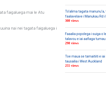
To’alima tagata manunu’a, to
ata faigaluega mai le Atu
faalavelave i Manukau Rd i le
308 views
uuina nai nei tagata faigaluega i
Faaalia popolega i suiga o l
talavou e iai aafiaga tumau 
298 views
Toe maua se tamaitiiti e ia
tausailia i West Auckland
255 views