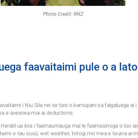
Photo Credit: RNZ
uega faavaitaimi pule o a lato
avaitaimi i Niu Sila nei se tasi o kamupani sa faigaluega ai 
mea e aveesea mai ai deductions.
a le Herald ua iloa i faamaumauga mai le faamasinoga o loo i
 taimi o tau susū, wet weather, totogi mo mea e teuina ai 