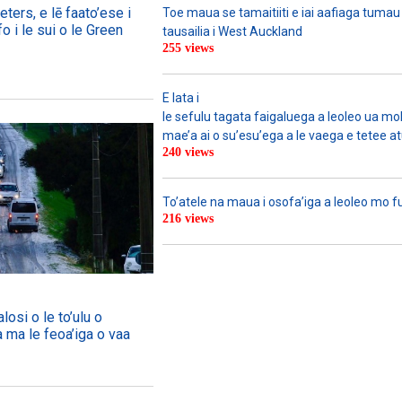
ers, e lē faato’ese i
Toe maua se tamaitiiti e iai aafiaga tumau
o i le sui o le Green
tausailia i West Auckland
255 views
E lata i
le sefulu tagata faigaluega a leoleo ua molia
mae’a ai o su’esu’ega a le vaega e tetee atu 
240 views
To’atele na maua i osofa’iga a leoleo mo 
216 views
losi o le to’ulu o
a ma le feoa’iga o vaa