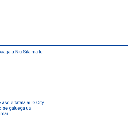
paaga a Niu Sila ma le
 aso e tatala ai le City
, o se galuega ua
 mai