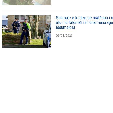
Su’esu’e e leoleo se matāupu i s
atu i le falema’i i ni ona manu’ag
laaumalosi
03/08/2026
WATCH ON YOUTUBE