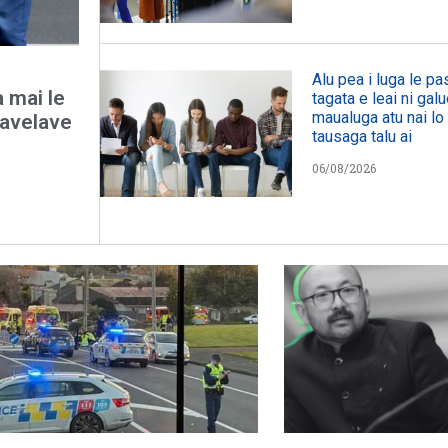
Alu pea i luga le p
a mai le
tagata e leai ni galu
maualuga atu nai lo 
lavelave
tausaga talu ai
06/08/2026