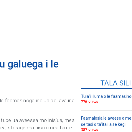
u galuega i le
TALA SIL
Tula’i i luma o le faamasino
i le faamasinoga ina ua oo lava ina
776 views
Faamalosia le aveese o meat
ai tupe ua aveesea mo inisiua, mea
se tasi o ta’ita’i a se kegi
mea, storage ma nisi o mea tau le
387 views