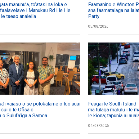
gata manunu’a, to’atasi na loka e
Faamanino e Winston Pet
 faalavelave i Manukau Rd i le i le
ana faamatalaga na lalaf
 le taeao analeila
Party
05/08/2026
ua’i vaiaso o se polokalame o loo auai mai
Feagai le South Island
a sui o le Ofisa o
ma tulaga mālūlū i le ma
a o Sulufa’iga a Samoa
le kiona; tapunia ai aual
04/08/2026