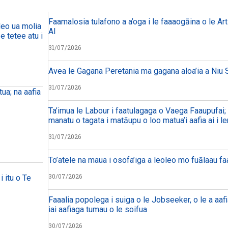
Faamalosia tulafono a a’oga i le faaaogāina o le Arti
eo ua molia i le tulafono i le
AI
 tetee atu i faiga pi’opi’o
31/07/2026
Avea le Gagana Peretania ma gagana aloa’ia a Niu S
31/07/2026
ua; na aafia
Ta’imua le Labour i faatulagaga o Vaega Faaupufai; m
manatu o tagata i matāupu o loo matua’i aafia ai i le
31/07/2026
To’atele na maua i osofa’iga a leoleo mo fuālaau f
30/07/2026
i itu o Te
Faaalia popolega i suiga o le Jobseeker, o le a aafi
iai aafiaga tumau o le soifua
30/07/2026