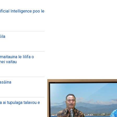
ficial Intelligence poo le
ila
aitauina le lilifa o
nei vaitau
aasāina
a ai tupulaga talavou e