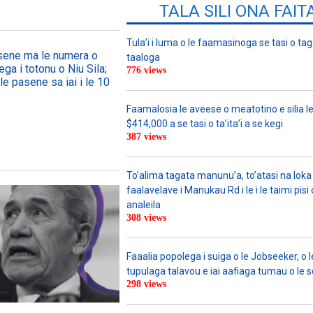
TALA SILI ONA FAIT
Tula’i i luma o le faamasinoga se tasi o tag
asene ma le numera o
taaloga
ega i totonu o Niu Sila;
776 views
le pasene sa iai i le 10
Faamalosia le aveese o meatotino e silia l
$414,000 a se tasi o ta’ita’i a se kegi
387 views
To’alima tagata manunu’a, to’atasi na loka 
faalavelave i Manukau Rd i le i le taimi pisi
analeila
308 views
Faaalia popolega i suiga o le Jobseeker, o l
tupulaga talavou e iai aafiaga tumau o le 
298 views