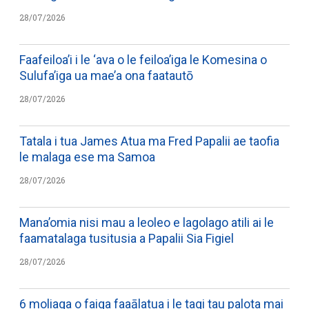
28/07/2026
Faafeiloa’i i le ‘ava o le feiloa’iga le Komesina o
Sulufa’iga ua mae’a ona faatautō
28/07/2026
Tatala i tua James Atua ma Fred Papalii ae taofia
le malaga ese ma Samoa
28/07/2026
Mana’omia nisi mau a leoleo e lagolago atili ai le
faamatalaga tusitusia a Papalii Sia Figiel
28/07/2026
6 moliaga o faiga faaālatua i le tagi tau palota mai