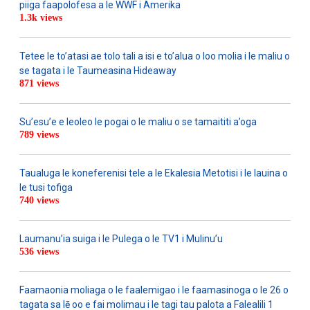
piiga faapolofesa a le WWF i Amerika
1.3k views
Tetee le to’atasi ae tolo tali a isi e to’alua o loo molia i le maliu o
se tagata i le Taumeasina Hideaway
871 views
Su’esu’e e leoleo le pogai o le maliu o se tamaititi a’oga
789 views
Taualuga le koneferenisi tele a le Ekalesia Metotisi i le lauina o
le tusi tofiga
740 views
Laumanu’ia suiga i le Pulega o le TV1 i Mulinu’u
536 views
Faamaonia moliaga o le faalemigao i le faamasinoga o le 26 o
tagata sa lē oo e fai molimau i le tagi tau palota a Falealili 1