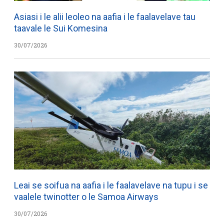
Asiasi i le alii leoleo na aafia i le faalavelave tau
taavale le Sui Komesina
30/07/2026
Leai se soifua na aafia i le faalavelave na tupu i se
vaalele twinotter o le Samoa Airways
30/07/2026