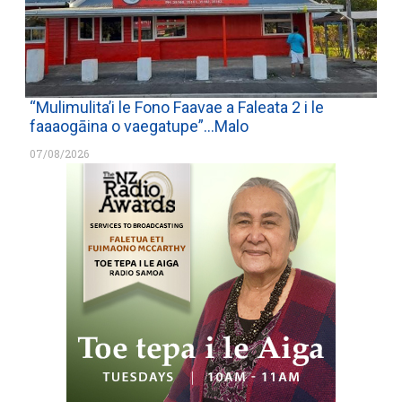
“Mulimulita’i le Fono Faavae a Faleata 2 i le
faaaogāina o vaegatupe”…Malo
07/08/2026