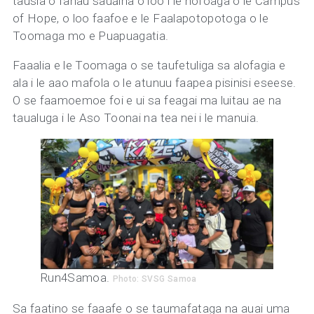
tausia o fanau sauāina o loo i le nofoaga o le Campus
of Hope, o loo faafoe e le Faalapotopotoga o le
Toomaga mo e Puapuagatia.
Faaalia e le Toomaga o se taufetuliga sa alofagia e
ala i le aao mafola o le atunuu faapea pisinisi eseese.
O se faamoemoe foi e ui sa feagai ma luitau ae na
taualuga i le Aso Toonai na tea nei i le manuia.
Run4Samoa.
Photo: SVSG Samoa
Sa faatino se faaafe o se taumafataga na auai uma