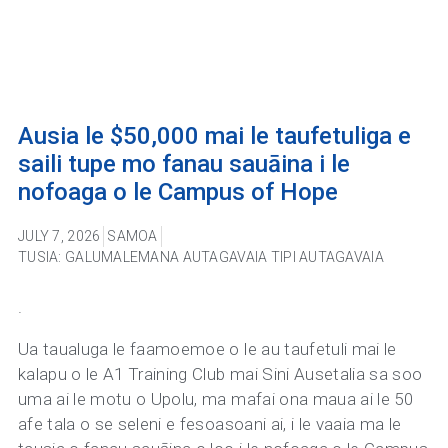
Ausia le $50,000 mai le taufetuliga e
saili tupe mo fanau sauāina i le
nofoaga o le Campus of Hope
JULY 7, 2026
SAMOA
TUSIA: GALUMALEMANA AUTAGAVAIA TIPI AUTAGAVAIA
.
Ua taualuga le faamoemoe o le au taufetuli mai le
kalapu o le A1 Training Club mai Sini Ausetalia sa soo
uma ai le motu o Upolu, ma mafai ona maua ai le 50
afe tala o se seleni e fesoasoani ai, i le vaaia ma le