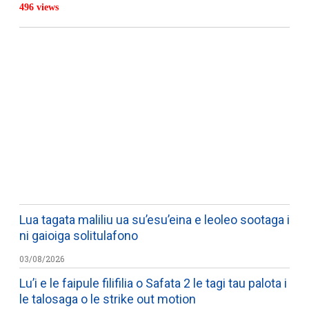
496 views
WATCH ON YOUTUBE
Lua tagata maliliu ua su’esu’eina e leoleo sootaga i
ni gaioiga solitulafono
03/08/2026
Lu’i e le faipule filifilia o Safata 2 le tagi tau palota i
le talosaga o le strike out motion