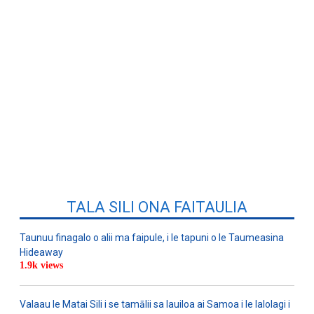
TALA SILI ONA FAITAULIA
Taunuu finagalo o alii ma faipule, i le tapuni o le Taumeasina
Hideaway
1.9k views
Valaau le Matai Sili i se tamālii sa lauiloa ai Samoa i le lalolagi i