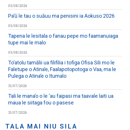
03/08/2026
Pa’ū le tau o suāuu ma penisini ia Aokuso 2026
03/08/2026
Tapena le lesitala o fanau pepe mo faamanuiaga
tupe mai le malo
03/08/2026
To’atolu tamālii ua filifilia i tofiga Ofisa Sili mo le
Faletupe o Atina’e, Faalapotopotoga o Vaa, ma le
Pulega o Atina’e o Itumalo
31/07/2026
Tali le mana’o o le ‘au faipasi ma taavale laiti ua
maua le siitaga fou o pasese
31/07/2026
TALA MAI NIU SILA