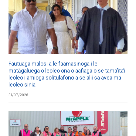
Fautuaga malosi a le faamasinoga i le
matāgaluega o leoleo ona o aafiaga o se tama’ita’i
leoleo i amioga solitulafono a se alii sa avea ma
leoleo sinia
31/07/2026