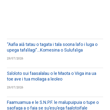
WATCH ON YOUTUBE
“Aafia aiā tatau o tagata i tala soona lafo i luga o
upega tafa’ilagi”…Komesina o Sulufa’iga
29/07/2026
Sa’oloto sui faasalalau o le Maota o Viiga ina ua
toe ave i tua moliaga a leoleo
29/07/2026
Faamuamua e le S.N.P.F. le malupuipuia o tupe o
saofaga a o faia se su’esu’ega faalotoifale