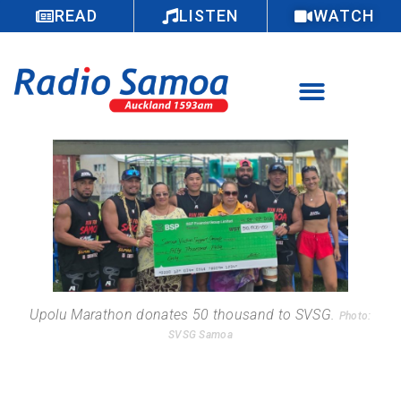
READ
LISTEN
WATCH
Upolu Marathon donates 50 thousand to SVSG.
Photo:
SVSG Samoa