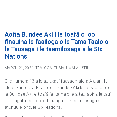
Aofia Bundee Aki i le toafā o loo
finauina le faailoga o le Tama Taalo o
le Tausaga i le taamilosaga a le Six
Nations
MARCH 21, 2024
TAALOGA
TUSIA:
UMALAU SEIULI
O le numera 13 a le aulakapi faavaomalo a Aialani, le
alo o Samoa ia Fua Leiofi Bundee Aki lea e silafia tele
ia Buindee Aki, e toafā iai tama o le a taufaoina le taui
o le tagata taalo o le tausaga a le taamilosaga a
atunuu e ono, le Six Nations.