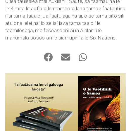
O lea taulealea mai Aukilani i Saute, sa faamauina le
144 mita le aofai o le mamao o lana tamoe faatautino
i isi tama taaalo, ua faatulagaina ai, o se tama pito sili
atu ona lelei nai lo se isi lava tama taalo i le
taamilosaga, ma fesoasoani ai ia Aialani i le
manumalo sosoo ai i le siamupini a le Six Nations.