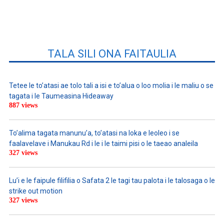
TALA SILI ONA FAITAULIA
Tetee le to’atasi ae tolo tali a isi e to’alua o loo molia i le maliu o se
tagata i le Taumeasina Hideaway
887 views
To’alima tagata manunu’a, to’atasi na loka e leoleo i se
faalavelave i Manukau Rd i le i le taimi pisi o le taeao analeila
327 views
Lu’i e le faipule filifilia o Safata 2 le tagi tau palota i le talosaga o le
strike out motion
327 views