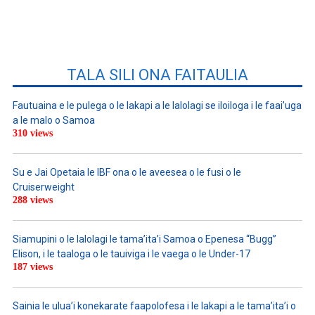
TALA SILI ONA FAITAULIA
Fautuaina e le pulega o le lakapi a le lalolagi se iloiloga i le faai’uga
a le malo o Samoa
310 views
Su e Jai Opetaia le IBF ona o le aveesea o le fusi o le
Cruiserweight
288 views
Siamupini o le lalolagi le tama’ita’i Samoa o Epenesa “Bugg”
Elison, i le taaloga o le tauiviga i le vaega o le Under-17
187 views
Sainia le ulua’i konekarate faapolofesa i le lakapi a le tama’ita’i o