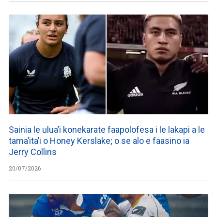
Sainia le ulua’i konekarate faapolofesa i le lakapi a le
tama’ita’i o Honey Kerslake; o se alo e faasino ia
Jerry Collins
20/07/2026