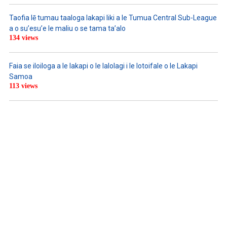
Taofia lē tumau taaloga lakapi liki a le Tumua Central Sub-League
a o su’esu’e le maliu o se tama ta’alo
134 views
Faia se iloiloga a le lakapi o le lalolagi i le lotoifale o le Lakapi
Samoa
113 views