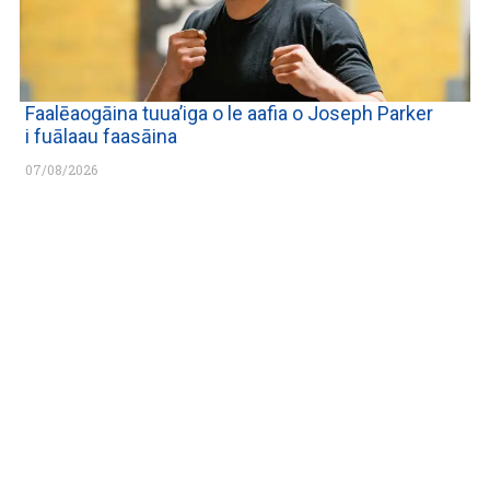
Faalēaogāina tuua’iga o le aafia o Joseph Parker
i fuālaau faasāina
07/08/2026