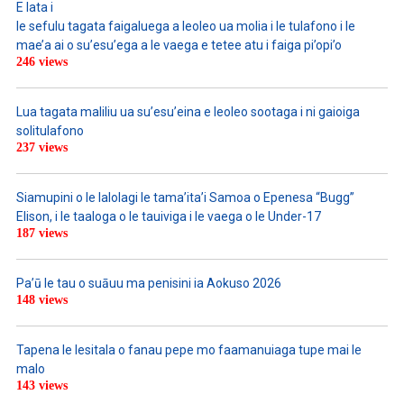
E lata i
le sefulu tagata faigaluega a leoleo ua molia i le tulafono i le
mae’a ai o su’esu’ega a le vaega e tetee atu i faiga pi’opi’o
246 views
Lua tagata maliliu ua su’esu’eina e leoleo sootaga i ni gaioiga
solitulafono
237 views
Siamupini o le lalolagi le tama’ita’i Samoa o Epenesa “Bugg”
Elison, i le taaloga o le tauiviga i le vaega o le Under-17
187 views
Pa’ū le tau o suāuu ma penisini ia Aokuso 2026
148 views
Tapena le lesitala o fanau pepe mo faamanuiaga tupe mai le
malo
143 views