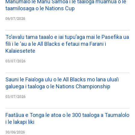
Manumalo le Manu Samoa i le taaloga muamua o le
taamilosaga o le Nations Cup
06/07/2026
To’avalu tama taaalo e iai tupu’aga mai le Pasefika ua
fili i le ‘au a le All Blacks e fetaui ma Farani i
Kalaiesetete
03/07/2026
Sauni le Faia’oga ulu o le All Blacks mo lana ulua’i
galuega i taaloga o le Nations Championship
03/07/2026
Faatāua e Tonga le atoa o le 300 taaloga a Taumalolo
i le lakapi liki
30/06/2026