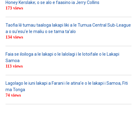
Honey Kerslake; o se alo e faasino ia Jerry Collins
173 views
Taofia lē tumau taaloga lakapi liki a le Tumua Central Sub-League
a o su’esu’e le maliu o se tama ta’alo
134 views
Faia se iloiloga a le lakapi o le lalolagi i le lotoifale o le Lakapi
Samoa
113 views
Lagolago le iuni lakapi a Farani i le atina’e o le lakapi i Samoa, Fiti
ma Tonga
74 views