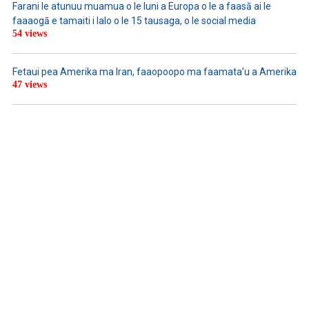
Farani le atunuu muamua o le Iuni a Europa o le a faasā ai le
faaaogā e tamaiti i lalo o le 15 tausaga, o le social media
54 views
Fetaui pea Amerika ma Iran, faaopoopo ma faamata’u a Amerika
47 views