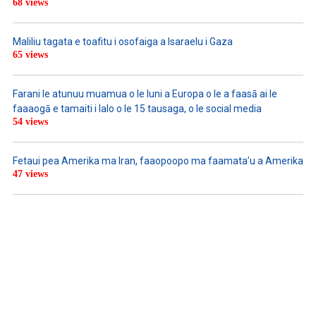
68 views
Maliliu tagata e toafitu i osofaiga a Isaraelu i Gaza
65 views
Farani le atunuu muamua o le Iuni a Europa o le a faasā ai le
faaaogā e tamaiti i lalo o le 15 tausaga, o le social media
54 views
Fetaui pea Amerika ma Iran, faaopoopo ma faamata’u a Amerika
47 views