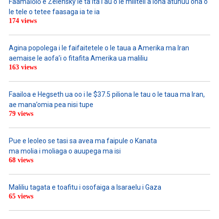
Faamālōlō e Zelensky le ta’ita’i’au o le militeli a lona atunuu ona o
le tele o tetee faasaga ia te ia
174 views
Agina popolega i le faifaitetele o le taua a Amerika ma Iran
aemaise le aofa’i o fitafita Amerika ua maliliu
163 views
Faailoa e Hegseth ua oo i le $37.5 piliona le tau o le taua ma Iran,
ae mana’omia pea nisi tupe
79 views
Pue e leoleo se tasi sa avea ma faipule o Kanata
ma molia i moliaga o auupega ma isi
68 views
Maliliu tagata e toafitu i osofaiga a Isaraelu i Gaza
65 views