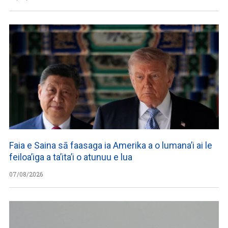
Faia e Saina sā faasaga ia Amerika a o lumana’i ai le
feiloa’iga a ta’ita’i o atunuu e lua
07/08/2026