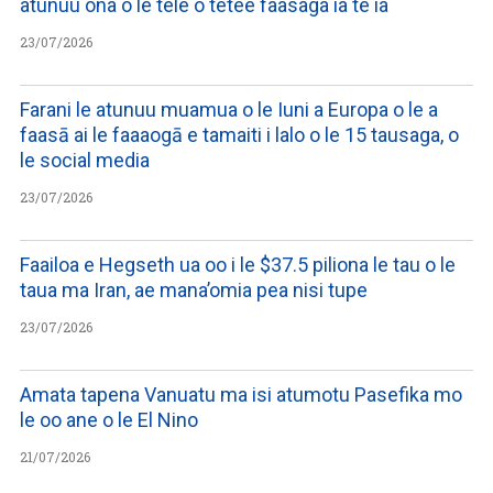
atunuu ona o le tele o tetee faasaga ia te ia
23/07/2026
Farani le atunuu muamua o le Iuni a Europa o le a
faasā ai le faaaogā e tamaiti i lalo o le 15 tausaga, o
le social media
23/07/2026
Faailoa e Hegseth ua oo i le $37.5 piliona le tau o le
taua ma Iran, ae mana’omia pea nisi tupe
23/07/2026
Amata tapena Vanuatu ma isi atumotu Pasefika mo
le oo ane o le El Nino
21/07/2026