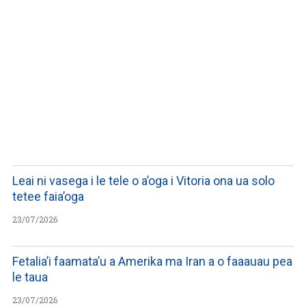
LISTEN TO PODCASTS
Leai ni vasega i le tele o a’oga i Vitoria ona ua solo
tetee faia’oga
23/07/2026
Fetalia’i faamata’u a Amerika ma Iran a o faaauau pea
le taua
23/07/2026