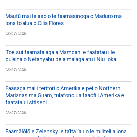
Mautū mai le aso o le faamasinoga o Maduro ma
lona to’alua o Cilia Flores
23/07/2026
Toe sui faamatalaga a Mamdani e faatatau i le
pu’eina o Netanyahu pe a malaga atu i Niu Ioka
23/07/2026
Faasaga mai i teritori o Amerika e pei o Northern
Marianas ma Guam, tulafono ua faaofi i Amerika e
faatatau i sitiseni
23/07/2026
Faamālōlō e Zelensky le ta’ita’i’au o le militeli a lona