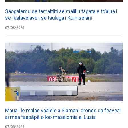
Saogalemu se tamaitiiti ae maliliu tagata e to’alua i
se faalavelave i se taulaga i Kuiniselani
07/08/2026
Maua i le malae vaalele a Siamani drones ua feavea’i
ai mea faapāpā o loo masalomia ai Lusia
07/08/2026