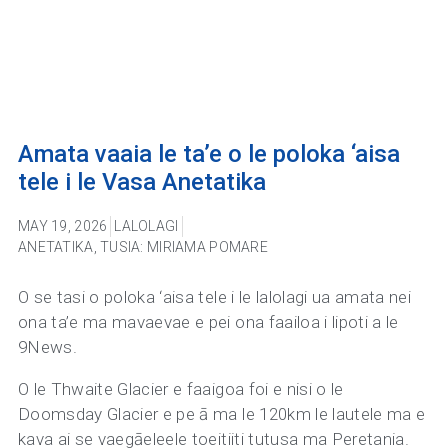
Amata vaaia le ta’e o le poloka ‘aisa
tele i le Vasa Anetatika
MAY 19, 2026
LALOLAGI
ANETATIKA
,
TUSIA: MIRIAMA POMARE
O se tasi o poloka ‘aisa tele i le lalolagi ua amata nei
ona ta’e ma mavaevae e pei ona faailoa i lipoti a le
9News.
O le Thwaite Glacier e faaigoa foi e nisi o le
Doomsday Glacier e pe ā ma le 120km le lautele ma e
kava ai se vaegāeleele toeitiiti tutusa ma Peretania.