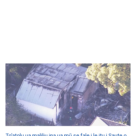
WATCH ON YOUTUBE
To’atolu ua maliliu ina ua mū se fale i le itu i Saute o