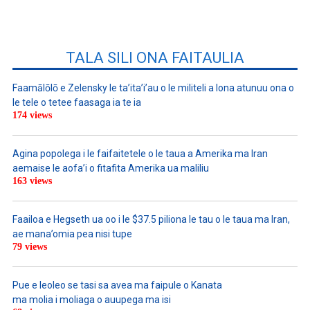
TALA SILI ONA FAITAULIA
Faamālōlō e Zelensky le ta’ita’i’au o le militeli a lona atunuu ona o
le tele o tetee faasaga ia te ia
174 views
Agina popolega i le faifaitetele o le taua a Amerika ma Iran
aemaise le aofa’i o fitafita Amerika ua maliliu
163 views
Faailoa e Hegseth ua oo i le $37.5 piliona le tau o le taua ma Iran,
ae mana’omia pea nisi tupe
79 views
Pue e leoleo se tasi sa avea ma faipule o Kanata
ma molia i moliaga o auupega ma isi