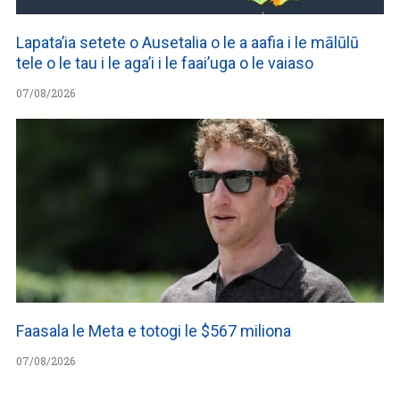
Lapata’ia setete o Ausetalia o le a aafia i le mālūlū
tele o le tau i le aga’i i le faai’uga o le vaiaso
07/08/2026
Faasala le Meta e totogi le $567 miliona
07/08/2026