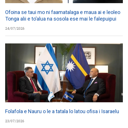
Ofoina se taui mo ni faamatalaga e maua ai e leoleo
Tonga alii e to’alua na sosola ese mai le falepuipui
24/07/2026
Folafola e Nauru o le a tatala lo latou ofisa i Isaraelu
23/07/2026