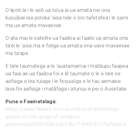
O lipoti la i le asō ua ta’ua ai ua amata nei ona
liusuāvai lea poloka ‘aisa tele o loo tafetafea i le sami
ma ua amata mavaevae.
O ata mai le satelite ua faailoa ai faailo ua amata ona
ta’ei le ‘aisa ma e foliga ua amata ona vave mavaevae
ma ta’ape.
E tele taumatega a le ‘auatamamai i matāupu faapea
ua faia ae ua faailoa foi e lē taumate o le a tele se
aafiaga o lea tulaga i le fesuia’iga o le tau aemaise
lava foi aafiaga i matāfaga i atunuu e pei o Ausetalia.
Puna o Faamatalaga:
https://www.9news.com.au/national/doomsday-
glacier-on-the-verge-of-collapse-
antarctica/06937536-bcb5-4b77-84f9-511ffe296bc4