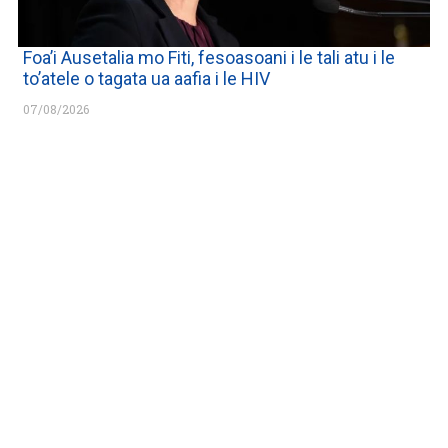
Foa’i Ausetalia mo Fiti, fesoasoani i le tali atu i le
to’atele o tagata ua aafia i le HIV
07/08/2026