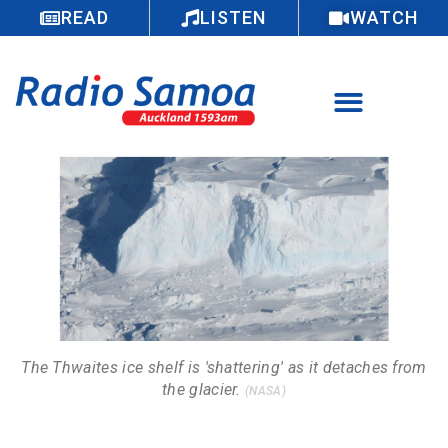
READ
LISTEN
WATCH
The Thwaites ice shelf is 'shattering' as it detaches from
the glacier.
(NASA)