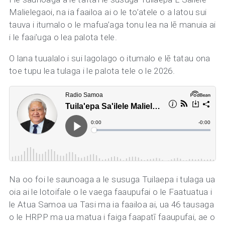
Malielegaoi, na ia faailoa ai o le to’atele o a latou sui
tauva i itumalo o le mafua’aga tonu lea na lē manuia ai
i le faai’uga o lea palota tele.
O lana tuualalo i sui lagolago o itumalo e lē tatau ona
toe tupu lea tulaga i le palota tele o le 2026.
Na oo foi le saunoaga a le susuga Tuilaepa i tulaga ua
oia ai le lotoifale o le vaega faaupufai o le Faatuatua i
le Atua Samoa ua Tasi ma ia faailoa ai, ua 46 tausaga
o le HRPP ma ua matua i faiga faapatī faaupufai, ae o