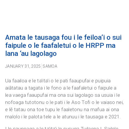
Amata le tausaga fou i le feiloa’i o sui
faipule o le faafaletui o le HRPP ma
lana ‘au lagolago
JANUARY 31, 2025
SAMOA
Ua faailoa e le ta’ita’i o le pati faaupufai e puipuia
aiātatau a tagata i le fono a le faafaletui o faipule a
lea vaega faaupufai ma ona sui lagolago sa usuia i le
nofoaga tutotonu o le pati i le Aso Tofi o le vaiaso nei,
e lē tatau ona toe tupu le faaletonu na mafua ai ona
malolo i le palota tele a le atunuu i le tausaga e 2021.
I le saunoaga a le ta’ita’i le susuga Tuilaepa L Sailele