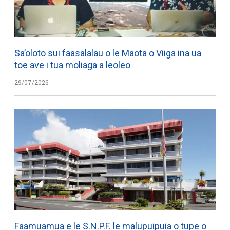
Sa’oloto sui faasalalau o le Maota o Viiga ina ua
toe ave i tua moliaga a leoleo
29/07/2026
Faamuamua e le S.N.P.F. le malupuipuia o tupe o