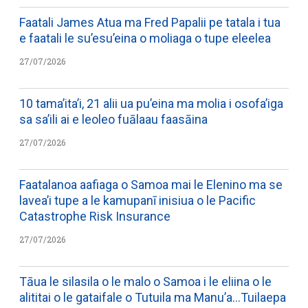
Faatali James Atua ma Fred Papalii pe tatala i tua
e faatali le su’esu’eina o moliaga o tupe eleelea
27/07/2026
10 tama’ita’i, 21 alii ua pu’eina ma molia i osofa’iga
sa sa’ili ai e leoleo fuālaau faasāina
27/07/2026
Faatalanoa aafiaga o Samoa mai le Elenino ma se
lavea’i tupe a le kamupanī inisiua o le Pacific
Catastrophe Risk Insurance
27/07/2026
Tāua le silasila o le malo o Samoa i le eliina o le
alititai o le gataifale o Tutuila ma Manu’a…Tuilaepa