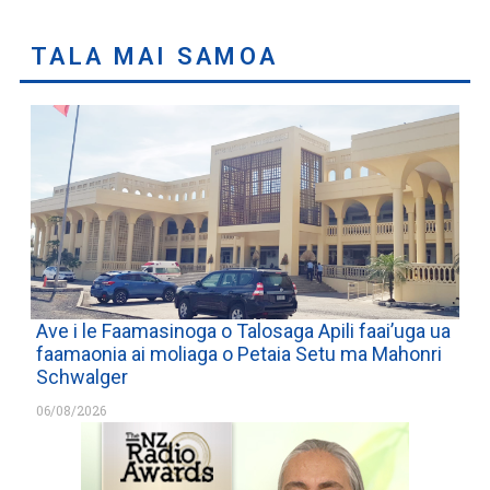
TALA MAI SAMOA
Ave i le Faamasinoga o Talosaga Apili faai’uga ua
faamaonia ai moliaga o Petaia Setu ma Mahonri
Schwalger
06/08/2026