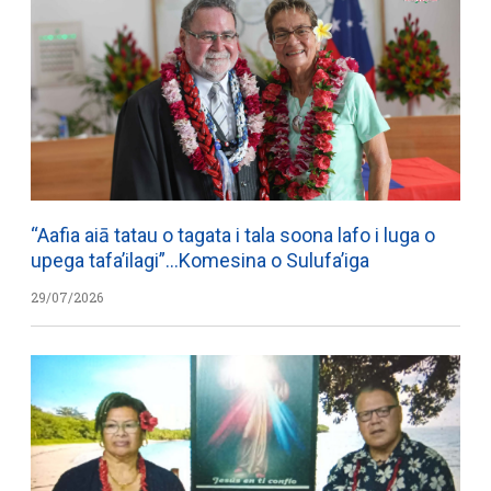
“Aafia aiā tatau o tagata i tala soona lafo i luga o
upega tafa’ilagi”…Komesina o Sulufa’iga
29/07/2026