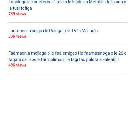
Taualuga le koneferenisi tele a le Ekalesia Metotisi i le lauina o
le tusi tofiga
739 views
Laumanu’ia suiga i le Pulega o le TV1 i Mulinu’u
536 views
Faamaonia moliaga o le faalemigao i le faamasinoga o le 26 o
tagata sa lē oo e fai molimau i le tagi tau palota a Falealili 1
496 views
WATCH ON YOUTUBE