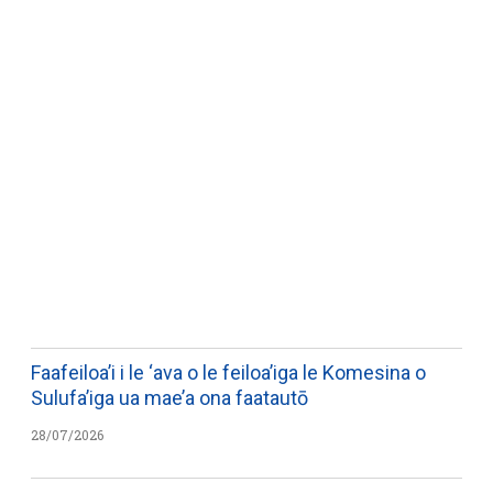
WATCH ON YOUTUBE
Faafeiloa’i i le ‘ava o le feiloa’iga le Komesina o
Sulufa’iga ua mae’a ona faatautō
28/07/2026