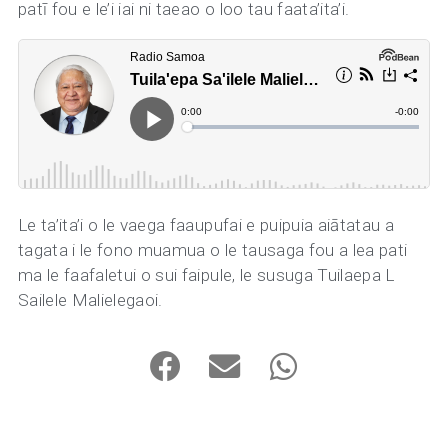
patī fou e le’i iai ni taeao o loo tau faata’ita’i.
Le ta’ita’i o le vaega faaupufai e puipuia aiātatau a
tagata i le fono muamua o le tausaga fou a lea pati
ma le faafaletui o sui faipule, le susuga Tuilaepa L
Sailele Malielegaoi.