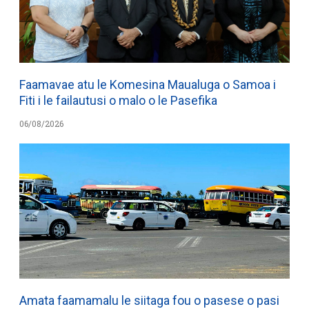
Faamavae atu le Komesina Maualuga o Samoa i
Fiti i le failautusi o malo o le Pasefika
06/08/2026
Amata faamamalu le siitaga fou o pasese o pasi