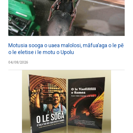
Motusia sooga o uaea malolosi, māfua’aga o le pē
o le eletise i le motu o Upolu
04/08/2026