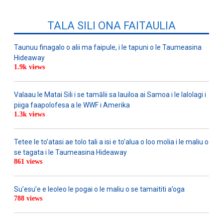
TALA SILI ONA FAITAULIA
Taunuu finagalo o alii ma faipule, i le tapuni o le Taumeasina
Hideaway
1.9k views
Valaau le Matai Sili i se tamālii sa lauiloa ai Samoa i le lalolagi i
piiga faapolofesa a le WWF i Amerika
1.3k views
Tetee le to’atasi ae tolo tali a isi e to’alua o loo molia i le maliu o
se tagata i le Taumeasina Hideaway
861 views
Su’esu’e e leoleo le pogai o le maliu o se tamaititi a’oga
788 views