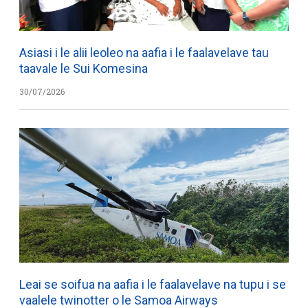
Asiasi i le alii leoleo na aafia i le faalavelave tau
taavale le Sui Komesina
30/07/2026
Leai se soifua na aafia i le faalavelave na tupu i se
vaalele twinotter o le Samoa Airways