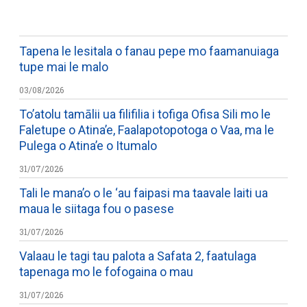
Tapena le lesitala o fanau pepe mo faamanuiaga
tupe mai le malo
03/08/2026
To’atolu tamālii ua filifilia i tofiga Ofisa Sili mo le
Faletupe o Atina’e, Faalapotopotoga o Vaa, ma le
Pulega o Atina’e o Itumalo
31/07/2026
Tali le mana’o o le ‘au faipasi ma taavale laiti ua
maua le siitaga fou o pasese
31/07/2026
Valaau le tagi tau palota a Safata 2, faatulaga
tapenaga mo le fofogaina o mau
31/07/2026