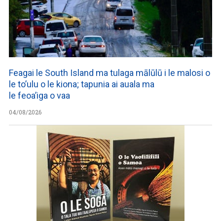
Feagai le South Island ma tulaga mālūlū i le malosi o
le to’ulu o le kiona; tapunia ai auala ma
le feoa’iga o vaa
04/08/2026