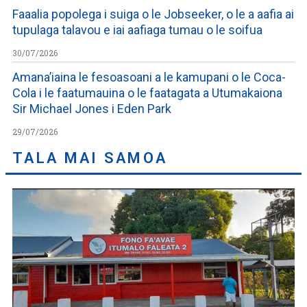
Faaalia popolega i suiga o le Jobseeker, o le a aafia ai
tupulaga talavou e iai aafiaga tumau o le soifua
30/07/2026
Amana’iaina le fesoasoani a le kamupani o le Coca-
Cola i le faatumauina o le faatagata a Utumakaiona
Sir Michael Jones i Eden Park
29/07/2026
TALA MAI SAMOA