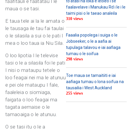
faafitauli e faatatau I le
to’atasi na loka e leoleo i se
faalavelave i Manukau Rd i le i le
maua o se tasi.
taimi pisi o le taeao analeila
310 views
E taua tele ai la le amata o
le tausaga ile tau fai taulai
o le silasila a sui o le pati I
Faaalia popolega i suiga o le
Jobseeker, o le a aafia ai
mea o loo taua ia Niu Sila.
tupulaga talavou e iai aafiaga
tumau o le soifua
O loo lipotia I le televise
298 views
tasi o le a silasila foi le pati
I nisi o mataupu tetele o
Toe maua se tamaitiiti e iai
loo feagai nei ma le atunuu
aafiaga tumau o lona soifua na
e pei ole mataupu I fale,
tausailia i West Auckland
faaleleia o siomiaga,
255 views
faigata o loo feagai ma
tagata aemaise o le
tamaoaiga o le atunuu.
O se tasi itu o le a