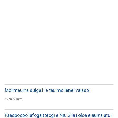
WATCH ON YOUTUBE
Molimauina suiga i le tau mo lenei vaiaso
27/07/2026
Faaopoopo lafoga totogi e Niu Sila i oloa e auina atu i