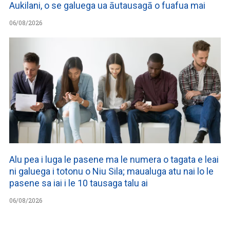
Aukilani, o se galuega ua āutausagā o fuafua mai
06/08/2026
Alu pea i luga le pasene ma le numera o tagata e leai
ni galuega i totonu o Niu Sila; maualuga atu nai lo le
pasene sa iai i le 10 tausaga talu ai
06/08/2026