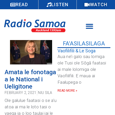
READ
LISTEN
WATCH
FA'ASILASILAGA
Vaofilifili & Le Soga
Aua ne’i galo sau lomiga
ole Tusi ole Sōgā faatasi
ai male lolomiga ole
Amata le fonotaga
Vaofilifili. E maua ai
a le National i
Faalupega o
Ueligitone
READ MORE »
FEBRUARY 2, 2021
NIU SILA
Ole galulue faatasi o se a’u
atoa ai ma le loto tasi o
vaega ia o loo taulai iai le