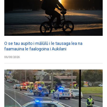
O se tau aupito i mālūlū i le tausaga lea na
faamauina le faalogoina i Aukilani
06/08/2026