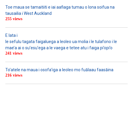
Toe maua se tamaitiiti e iai aafiaga tumau o lona soifua na
tausailia i West Auckland
255 views
E lata i
le sefulu tagata faigaluega a leoleo ua molia i le tulafono i le
mae’a ai o su’esu’ega a le vaega e tetee atu i faiga pi’opi’o
241 views
To’atele na maua i osofa’iga a leoleo mo fuālaau faasāina
216 views