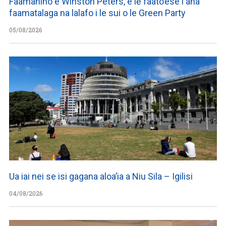
Faamanino e Winston Peters, e lē faato’ese i ana
faamatalaga na lalafo i le sui o le Green Party
05/08/2026
Ua iai nei se isi gagana aloa’ia a Niu Sila – Igilisi
04/08/2026