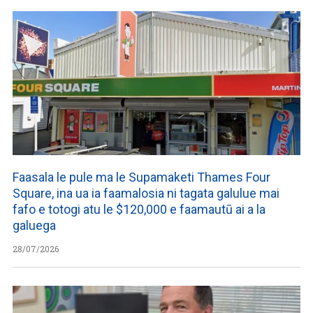
Faasala le pule ma le Supamaketi Thames Four
Square, ina ua ia faamalosia ni tagata galulue mai
fafo e totogi atu le $120,000 e faamautū ai a la
galuega
28/07/2026