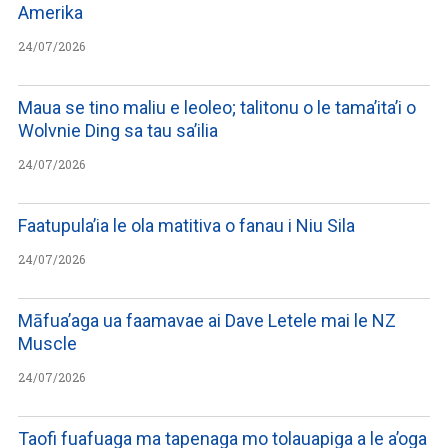
Amerika
24/07/2026
Maua se tino maliu e leoleo; talitonu o le tama’ita’i o
Wolvnie Ding sa tau sa’ilia
24/07/2026
Faatupula’ia le ola matitiva o fanau i Niu Sila
24/07/2026
Māfua’aga ua faamavae ai Dave Letele mai le NZ
Muscle
24/07/2026
Taofi fuafuaga ma tapenaga mo tolauapiga a le a’oga