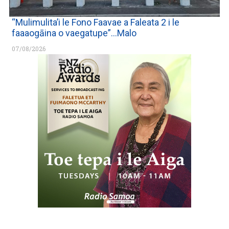
“Mulimulita’i le Fono Faavae a Faleata 2 i le
faaaogāina o vaegatupe”…Malo
07/08/2026