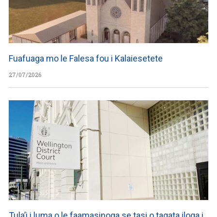
Fuafuaga mo le Falesa fou i Kalaiesetete
27/07/2026
Tula’i i luma o le faamasinoga se tasi o tagata iloga i