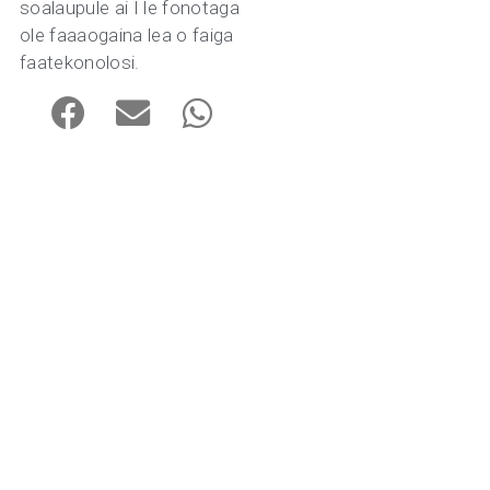
soalaupule ai I le fonotaga
ole faaaogaina lea o faiga
faatekonolosi.