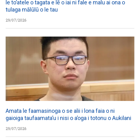
le to’atele o tagata e lē o iai ni fale e malu ai ona o
tulaga mālūlū o le tau
29/07/2026
Amata le faamasinoga o se alii i lona faia o ni
gaioiga taufaamata’u i nisi o a’oga i totonu o Aukilani
29/07/2026