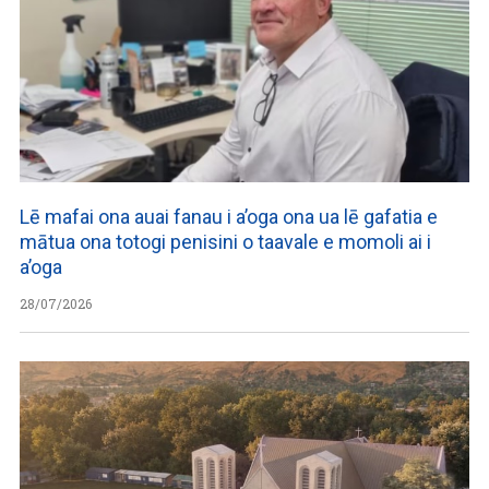
Lē mafai ona auai fanau i a’oga ona ua lē gafatia e
mātua ona totogi penisini o taavale e momoli ai i
a’oga
28/07/2026