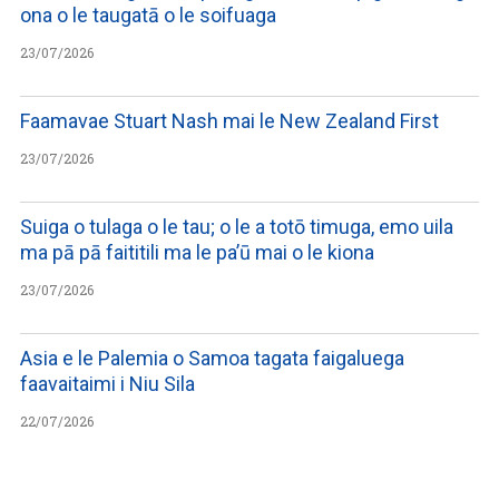
ona o le taugatā o le soifuaga
23/07/2026
Faamavae Stuart Nash mai le New Zealand First
23/07/2026
Suiga o tulaga o le tau; o le a totō timuga, emo uila
ma pā pā faititili ma le pa’ū mai o le kiona
23/07/2026
Asia e le Palemia o Samoa tagata faigaluega
faavaitaimi i Niu Sila
22/07/2026