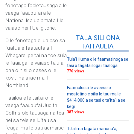
fonotaga faaletausaga a le
vaega faaupufai a le
National lea ua amata I le
vaiaso nei I Ueligitone.
TALA SILI ONA
O le fonotaga e lua aso sa
FAITAULIA
fuafua e faatautaia I
Whagarei peitai na toe suia
Tula’i i luma o le faamasinoga se
le faaiuga ile vaiaso talu ai
tasi o tagata iloga i taaloga
ona o nisi o cases o le
776 views
koviti na aliae mai I
Northland.
Faamalosia le aveese o
meatotino e silia le tau ma le
Faailoa e le taitai o le
$414,000 a se tasi o ta’ita’i a se
vaega faaupufai Judith
kegi
Collins ole tausaga na tea
387 views
nei sa tele se luitau sa
feagai ma le pati aemaise
To’alima tagata manunu’a,