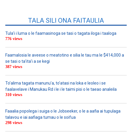
TALA SILI ONA FAITAULIA
Tula’i i luma o le faamasinoga se tasi o tagata iloga i taaloga
776 views
Faamalosia le aveese o meatotino e silia le tau ma le $414,000 a
se tasi o ta’ita’i a se kegi
387 views
To’alima tagata manunu’a, to’atasi na loka e leoleo i se
faalavelave i Manukau Rd i le i le taimi pisi o le taeao analeila
310 views
Faaalia popolega i suiga o le Jobseeker, o le a aafia ai tupulaga
talavou e iai aafiaga tumau o le soifua
298 views