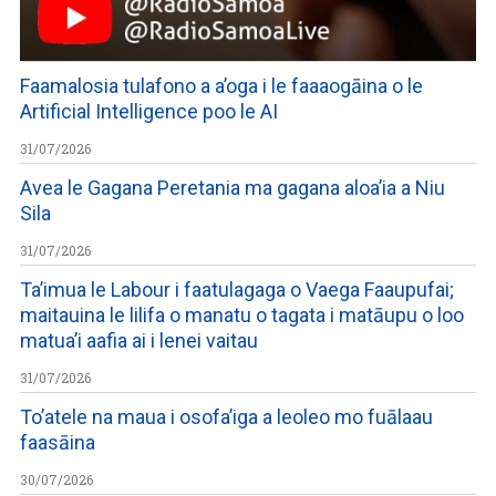
Faamalosia tulafono a a’oga i le faaaogāina o le
Artificial Intelligence poo le AI
31/07/2026
Avea le Gagana Peretania ma gagana aloa’ia a Niu
Sila
31/07/2026
Ta’imua le Labour i faatulagaga o Vaega Faaupufai;
maitauina le lilifa o manatu o tagata i matāupu o loo
matua’i aafia ai i lenei vaitau
31/07/2026
To’atele na maua i osofa’iga a leoleo mo fuālaau
faasāina
30/07/2026