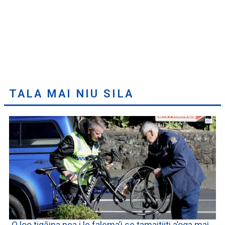
TALA MAI NIU SILA
O loo tigāina pea i le falema’i se tamaitiiti a’oga mai