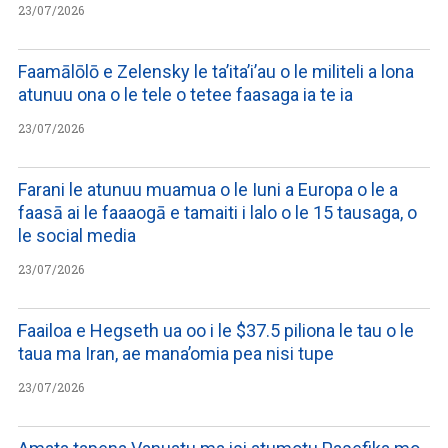
23/07/2026
Faamālōlō e Zelensky le ta’ita’i’au o le militeli a lona
atunuu ona o le tele o tetee faasaga ia te ia
23/07/2026
Farani le atunuu muamua o le Iuni a Europa o le a
faasā ai le faaaogā e tamaiti i lalo o le 15 tausaga, o
le social media
23/07/2026
Faailoa e Hegseth ua oo i le $37.5 piliona le tau o le
taua ma Iran, ae mana’omia pea nisi tupe
23/07/2026