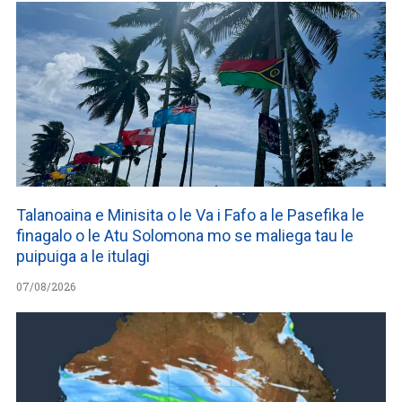
Talanoaina e Minisita o le Va i Fafo a le Pasefika le
finagalo o le Atu Solomona mo se maliega tau le
puipuiga a le itulagi
07/08/2026