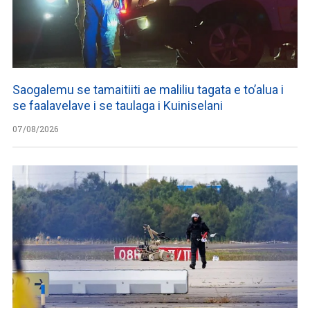
Saogalemu se tamaitiiti ae maliliu tagata e to’alua i
se faalavelave i se taulaga i Kuiniselani
07/08/2026