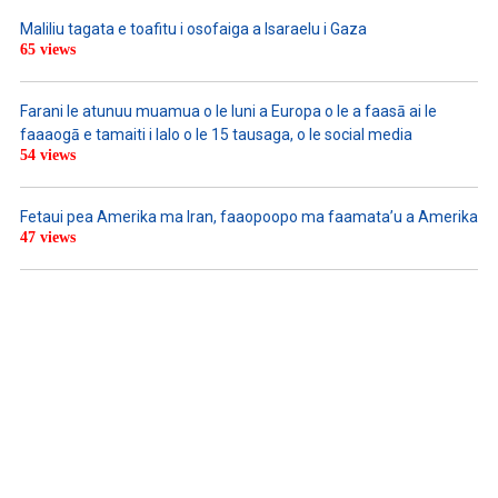
Maliliu tagata e toafitu i osofaiga a Isaraelu i Gaza
65 views
Farani le atunuu muamua o le Iuni a Europa o le a faasā ai le
faaaogā e tamaiti i lalo o le 15 tausaga, o le social media
54 views
Fetaui pea Amerika ma Iran, faaopoopo ma faamata’u a Amerika
47 views