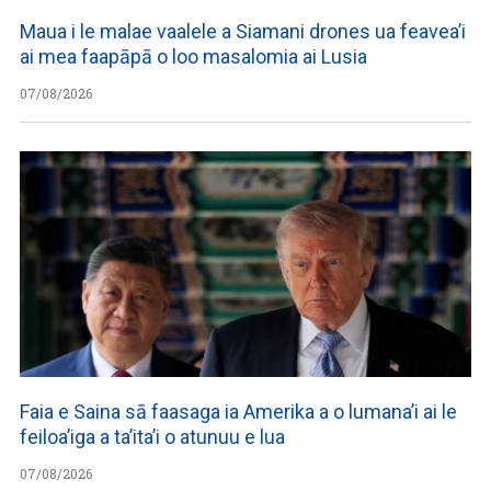
Maua i le malae vaalele a Siamani drones ua feavea’i
ai mea faapāpā o loo masalomia ai Lusia
07/08/2026
Faia e Saina sā faasaga ia Amerika a o lumana’i ai le
feiloa’iga a ta’ita’i o atunuu e lua
07/08/2026