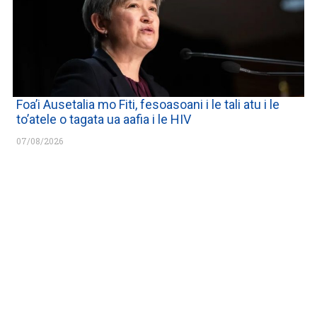
Foa’i Ausetalia mo Fiti, fesoasoani i le tali atu i le
to’atele o tagata ua aafia i le HIV
07/08/2026