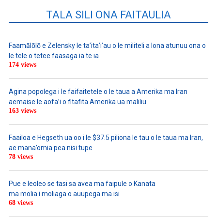
TALA SILI ONA FAITAULIA
Faamālōlō e Zelensky le ta’ita’i’au o le militeli a lona atunuu ona o
le tele o tetee faasaga ia te ia
174 views
Agina popolega i le faifaitetele o le taua a Amerika ma Iran
aemaise le aofa’i o fitafita Amerika ua maliliu
163 views
Faailoa e Hegseth ua oo i le $37.5 piliona le tau o le taua ma Iran,
ae mana’omia pea nisi tupe
78 views
Pue e leoleo se tasi sa avea ma faipule o Kanata
ma molia i moliaga o auupega ma isi
68 views