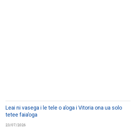
LISTEN TO PODCASTS
Leai ni vasega i le tele o a’oga i Vitoria ona ua solo
tetee faia’oga
23/07/2026