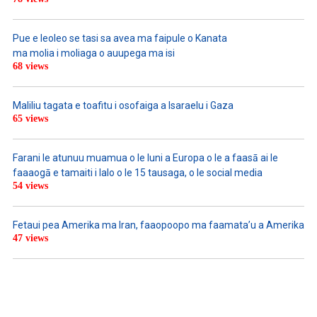
Pue e leoleo se tasi sa avea ma faipule o Kanata
ma molia i moliaga o auupega ma isi
68 views
Maliliu tagata e toafitu i osofaiga a Isaraelu i Gaza
65 views
Farani le atunuu muamua o le Iuni a Europa o le a faasā ai le
faaaogā e tamaiti i lalo o le 15 tausaga, o le social media
54 views
Fetaui pea Amerika ma Iran, faaopoopo ma faamata’u a Amerika
47 views