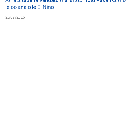
Amata tapena Vanuatu ma isi atumotu Pasefika mo
le oo ane o le El Nino
21/07/2026