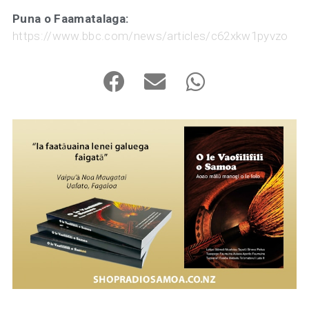
Puna o Faamatalaga:
https://www.bbc.com/news/articles/c62xkw1pyvzo