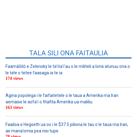
TALA SILI ONA FAITAULIA
Faamālōlō e Zelensky le ta’ita’i’au o le militeli a lona atunuu ona o
le tele o tetee faasaga ia te ia
174 views
Agina popolega i le faifaitetele o le taua a Amerika ma Iran
aemaise le aofa’i o fitafita Amerika ua maliliu
163 views
Faailoa e Hegseth ua oo i le $37.5 piliona le tau o le taua ma Iran,
ae mana’omia pea nisi tupe
78 views