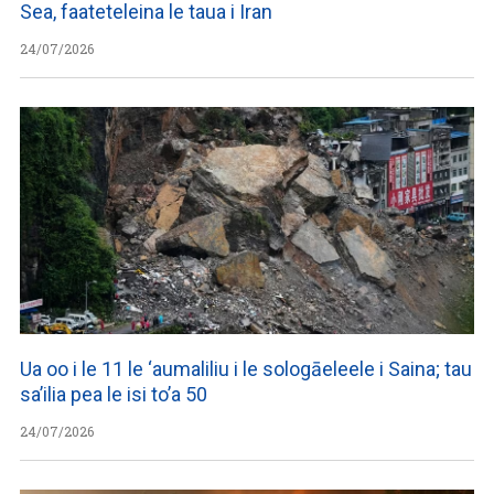
Sea, faateteleina le taua i Iran
24/07/2026
Ua oo i le 11 le ‘aumaliliu i le sologāeleele i Saina; tau
sa’ilia pea le isi to’a 50
24/07/2026