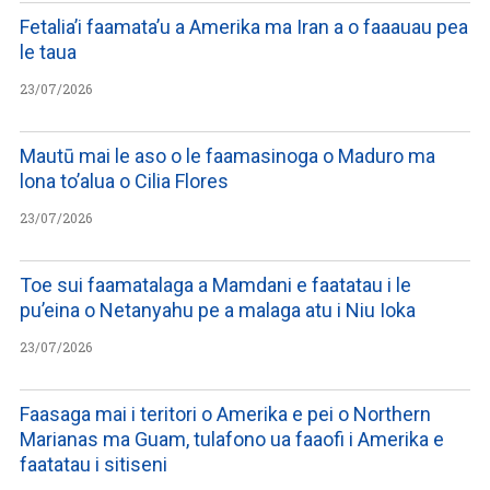
Fetalia’i faamata’u a Amerika ma Iran a o faaauau pea
le taua
23/07/2026
Mautū mai le aso o le faamasinoga o Maduro ma
lona to’alua o Cilia Flores
23/07/2026
Toe sui faamatalaga a Mamdani e faatatau i le
pu’eina o Netanyahu pe a malaga atu i Niu Ioka
23/07/2026
Faasaga mai i teritori o Amerika e pei o Northern
Marianas ma Guam, tulafono ua faaofi i Amerika e
faatatau i sitiseni