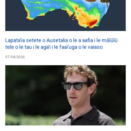
Lapata’ia setete o Ausetalia o le a aafia i le mālūlū
tele o le tau i le aga’i i le faai’uga o le vaiaso
07/08/2026