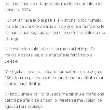
fea o iai finagalo o tagata talu mai le manumalo o le
Leipa i le 2024.
I Sikotilani lava ia o le pati a le National o loo tumalo
ma o le palota o le a sa’ilia ai poo ai o le a faafoeina le
atunuu i auaunaga autū e pei o le soifua mālōlōina ma
a’oa’oga.
I Uelese o loo tula’i ai le Leipa ma o ai foi le patī e
malo i le palota lea, o le a ta’ita’ia le faigāmalo a
Uelese.
Mo Egelani pe ā ma le 5 afe councillors mai pulega e
136 atoa ma pulenuu e 6 e mana’omia ona filifilia mai
a latou faigā filifiliga.
O i latou uma e ta’i 18 tausaga ma sili atu e mafai ona
palota pe afai o se sitiseni o Peretania ma Aialani pe
agavaa foi i isi aiaiga.