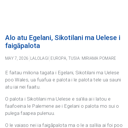
Alo atu Egelani, Sikotilani ma Uelese i
faigāpalota
MAY 7, 2026
LALOLAGI
EUROPA
,
TUSIA: MIRIAMA POMARE
E faitau miliona tagata i Egelani, Sikotilani ma Uelese
poo Wales, ua fuafua e palota i le palota tele ua sauni
atu iai nei faaitu.
O palota i Sikotilani ma Uelese e sa’ilia ai i latou e
faafoeina le Palemene ae i Egelani o palota mo sui o
pulega faapea pulenuu.
O le vaiaso nei ia faigāpalota ma o le a sa’ilia ai foi poo