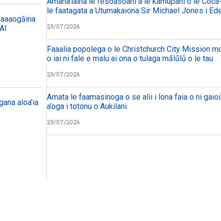
Amana’iaina le fesoasoani a le kamupani o le Coca-
le faatagata a Utumakaiona Sir Michael Jones i Ed
 faaaogāina
29/07/2026
 AI
Faaalia popolega o le Christchurch City Mission mo 
o iai ni fale e malu ai ona o tulaga mālūlū o le tau
29/07/2026
Amata le faamasinoga o se alii i lona faia o ni gaioi
ana aloa’ia
a’oga i totonu o Aukilani
29/07/2026