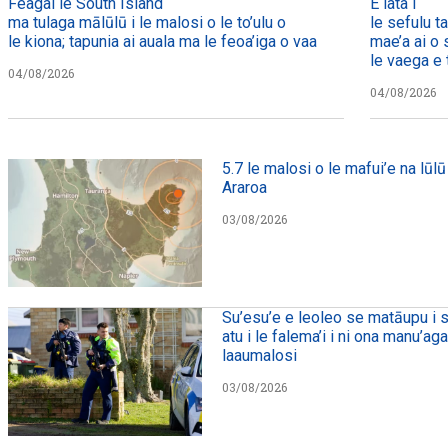
Feagai le South Island
E lata i
ma tulaga mālūlū i le malosi o le to’ulu o
le sefulu t
le kiona; tapunia ai auala ma le feoa’iga o vaa
mae’a ai o 
le vaega e t
04/08/2026
04/08/2026
5.7 le malosi o le mafui’e na lūlū 
Araroa
03/08/2026
Su’esu’e e leoleo se matāupu i s
atu i le falema’i i ni ona manu’ag
laaumalosi
03/08/2026