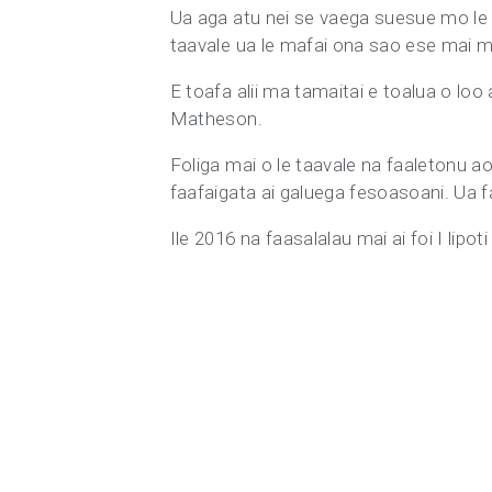
Ua aga atu nei se vaega suesue mo le o
taavale ua le mafai ona sao ese mai m
E toafa alii ma tamaitai e toalua o lo
Matheson.
Foliga mai o le taavale na faaletonu a
faafaigata ai galuega fesoasoani. Ua fau
Ile 2016 na faasalalau mai ai foi I lipot