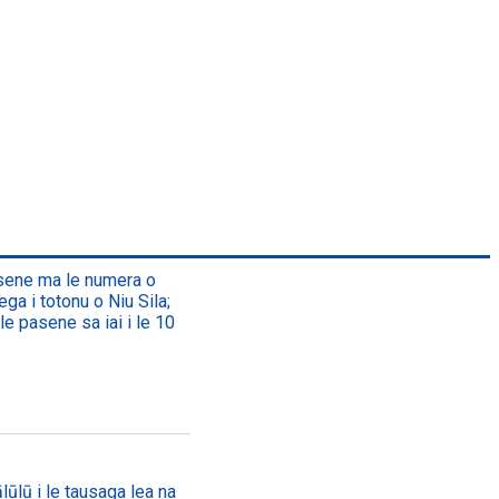
asene ma le numera o
ega i totonu o Niu Sila;
le pasene sa iai i le 10
lūlū i le tausaga lea na