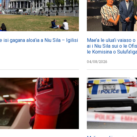
e isi gagana aloa’ia a Niu Sila – Igilisi
Mae’a le ulua’i vaiaso 
ai i Niu Sila sui o le Ofi
le Komisina o Sulufa’i
04/08/2026