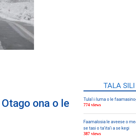
TALA SIL
Tula’i i luma o le faamasino
I Otago ona o le
774 views
Faamalosia le aveese o meat
se tasi o ta’ita’i a se kegi
387 views