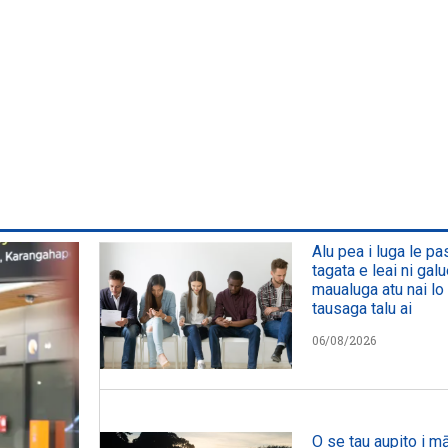
Alu pea i luga le p
tagata e leai ni galu
maualuga atu nai lo 
tausaga talu ai
06/08/2026
O se tau aupito i mā