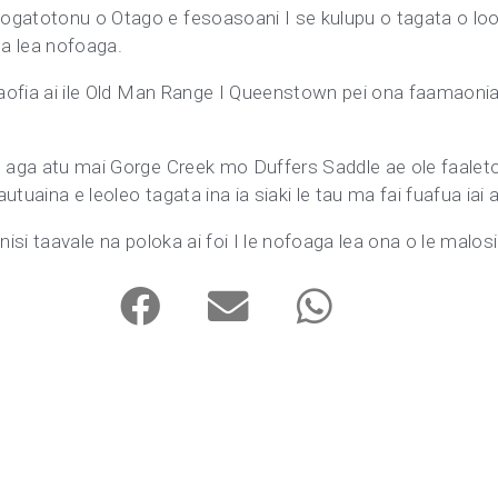
gatotonu o Otago e fesoasoani I se kulupu o tagata o loo p
a lea nofoaga.
o aofia ai ile Old Man Range I Queenstown pei ona faamaonia
o aga atu mai Gorge Creek mo Duffers Saddle ae ole faaleto
tuaina e leoleo tagata ina ia siaki le tau ma fai fuafua iai 
i nisi taavale na poloka ai foi I le nofoaga lea ona o le malosi