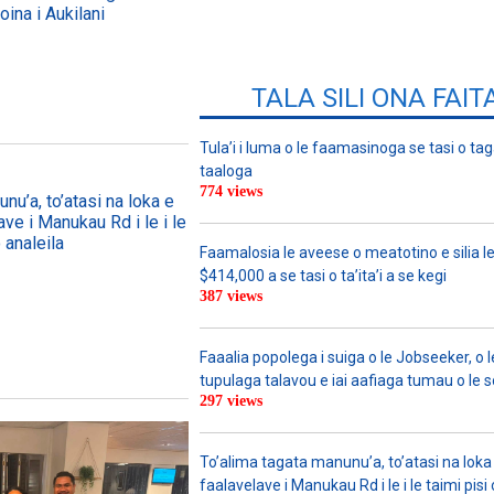
oina i Aukilani
TALA SILI ONA FAIT
Tula’i i luma o le faamasinoga se tasi o tag
taaloga
774 views
nu’a, to’atasi na loka e
ave i Manukau Rd i le i le
 analeila
Faamalosia le aveese o meatotino e silia l
$414,000 a se tasi o ta’ita’i a se kegi
387 views
Faaalia popolega i suiga o le Jobseeker, o l
tupulaga talavou e iai aafiaga tumau o le 
297 views
To’alima tagata manunu’a, to’atasi na loka 
faalavelave i Manukau Rd i le i le taimi pisi