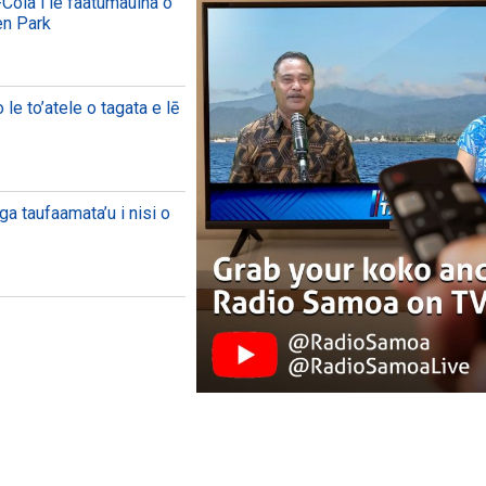
Cola i le faatumauina o
en Park
le to’atele o tagata e lē
ga taufaamata’u i nisi o