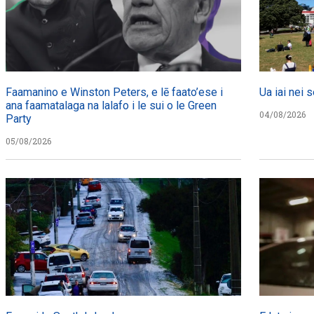
Faamanino e Winston Peters, e lē faato’ese i
Ua iai nei s
ana faamatalaga na lalafo i le sui o le Green
04/08/2026
Party
05/08/2026