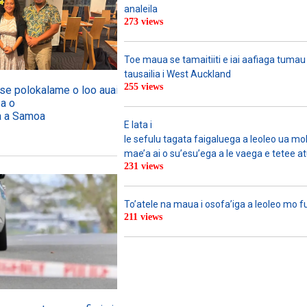
analeila
273 views
Toe maua se tamaitiiti e iai aafiaga tumau
tausailia i West Auckland
255 views
o se polokalame o loo auai mai
sa o
ga a Samoa
E lata i
le sefulu tagata faigaluega a leoleo ua molia
mae’a ai o su’esu’ega a le vaega e tetee atu 
231 views
To’atele na maua i osofa’iga a leoleo mo 
211 views