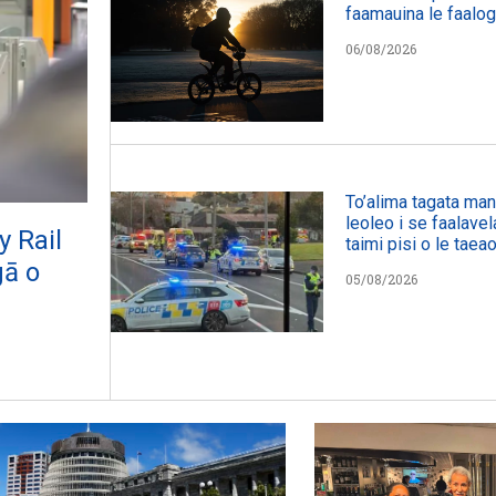
faamauina le faalog
06/08/2026
To’alima tagata manu
leoleo i se faalavel
y Rail
taimi pisi o le taeao
gā o
05/08/2026