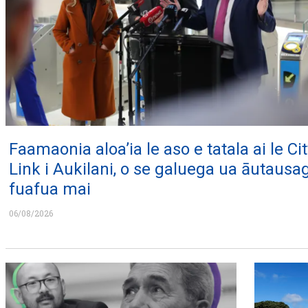
Faamaonia aloa’ia le aso e tatala ai le Cit
Link i Aukilani, o se galuega ua āutausa
fuafua mai
06/08/2026