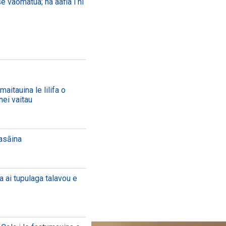
se vaomatua; na aafia i ni
aitauina le lilifa o
nei vaitau
aasāina
a ai tupulaga talavou e