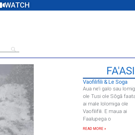
WATCH
FA'AS
Vaofilifili & Le Soga
Aua ne’i galo sau lomi
ole Tusi ole Sōgā faat
ai male lolomiga ole
Vaofilifili. E maua ai
Faalupega o
READ MORE »