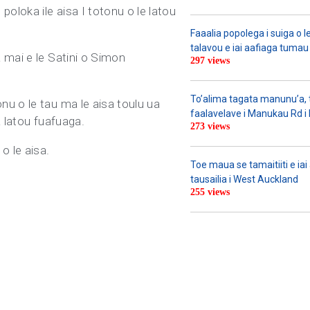
oloka ile aisa I totonu o le latou
Faaalia popolega i suiga o l
talavou e iai aafiaga tumau 
 mai e le Satini o Simon
297 views
To’alima tagata manunu’a, to
nu o le tau ma le aisa toulu ua
faalavelave i Manukau Rd i le
a latou fuafuaga.
273 views
 o le aisa.
Toe maua se tamaitiiti e ia
tausailia i West Auckland
255 views