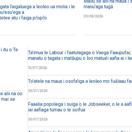
Maliu se alii na maua i 
agata faigaluega a leoleo ua molia i le tulafono i le
manu’aga tugā
su’esu’ega a
03/08/2026
etee atu i faiga pi’opi’o
i itu o Te
Ta’imua le Labour i faatulagaga o Vaega Faaupufai; m
manatu o tagata i matāupu o loo matua’i aafia ai i le
31/07/2026
To’atele na maua i osofa’iga a leoleo mo fuālaau f
30/07/2026
e alii na oo
a mai se
Faaalia popolega i suiga o le Jobseeker, o le a aafi
iai aafiaga tumau o le soifua
30/07/2026