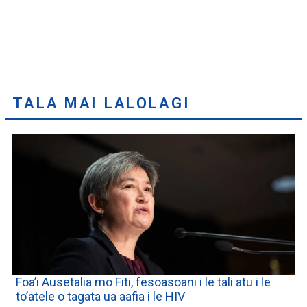
TALA MAI LALOLAGI
Foa’i Ausetalia mo Fiti, fesoasoani i le tali atu i le
to’atele o tagata ua aafia i le HIV