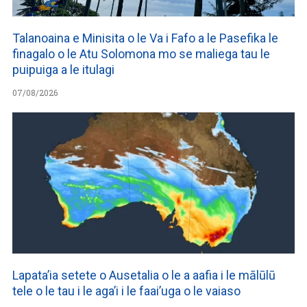
Talanoaina e Minisita o le Va i Fafo a le Pasefika le
finagalo o le Atu Solomona mo se maliega tau le
puipuiga a le itulagi
07/08/2026
Lapata’ia setete o Ausetalia o le a aafia i le mālūlū
tele o le tau i le aga’i i le faai’uga o le vaiaso