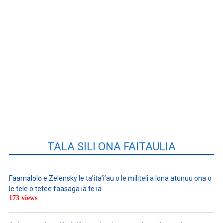
TALA SILI ONA FAITAULIA
Faamālōlō e Zelensky le ta’ita’i’au o le militeli a lona atunuu ona o
le tele o tetee faasaga ia te ia
173 views