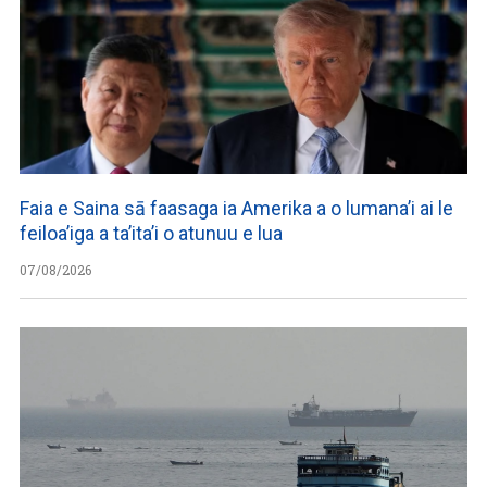
Faia e Saina sā faasaga ia Amerika a o lumana’i ai le
feiloa’iga a ta’ita’i o atunuu e lua
07/08/2026