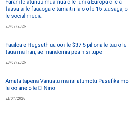
Farani le atunuu muamua o le Iuni a Europa o le a
faasā ai le faaaogā e tamaiti i lalo o le 15 tausaga, o
le social media
23/07/2026
Faailoa e Hegseth ua oo i le $37.5 piliona le tau o le
taua ma Iran, ae mana’omia pea nisi tupe
23/07/2026
Amata tapena Vanuatu ma isi atumotu Pasefika mo
le oo ane o le El Nino
21/07/2026