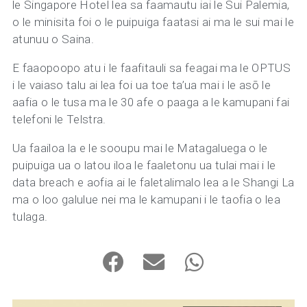
le Singapore Hotel lea sa faamautu iai le Sui Palemia,
o le minisita foi o le puipuiga faatasi ai ma le sui mai le
atunuu o Saina.
E faaopoopo atu i le faafitauli sa feagai ma le OPTUS
i le vaiaso talu ai lea foi ua toe ta’ua mai i le asō le
aafia o le tusa ma le 30 afe o paaga a le kamupani fai
telefoni le Telstra.
Ua faailoa la e le sooupu mai le Matagaluega o le
puipuiga ua o latou iloa le faaletonu ua tulai mai i le
data breach e aofia ai le faletalimalo lea a le Shangi La
ma o loo galulue nei ma le kamupani i le taofia o lea
tulaga.