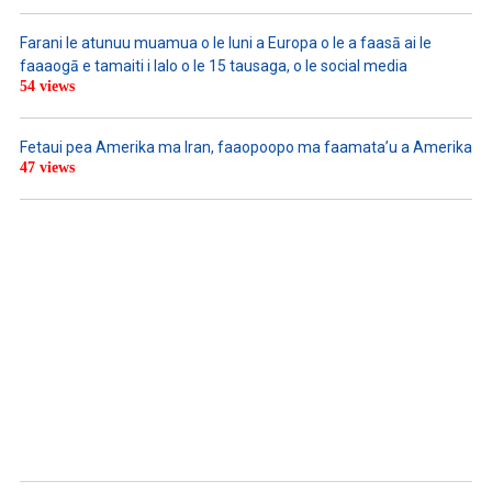
Farani le atunuu muamua o le Iuni a Europa o le a faasā ai le
faaaogā e tamaiti i lalo o le 15 tausaga, o le social media
54 views
Fetaui pea Amerika ma Iran, faaopoopo ma faamata’u a Amerika
47 views
LISTEN TO PODCASTS