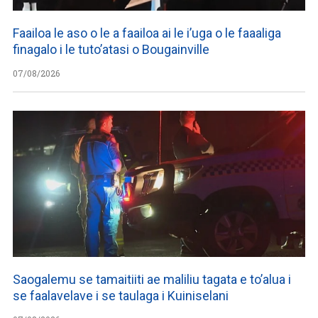
Faailoa le aso o le a faailoa ai le i’uga o le faaaliga
finagalo i le tuto’atasi o Bougainville
07/08/2026
Saogalemu se tamaitiiti ae maliliu tagata e to’alua i
se faalavelave i se taulaga i Kuiniselani