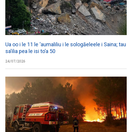
Ua oo i le 11 le ‘aumaliliu i le sologāeleele i Saina; tau
sa’ilia pea le isi to’a 50
24/07/2026