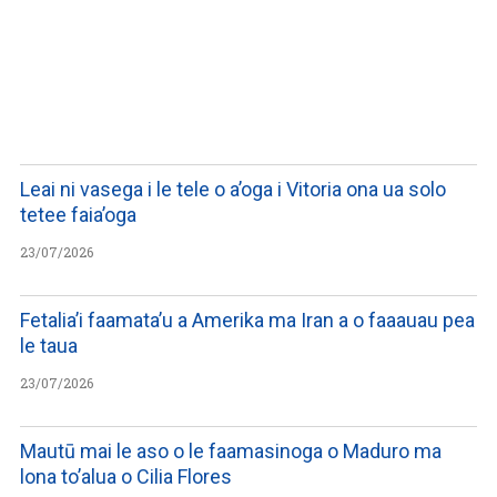
LISTEN TO PODCASTS
Leai ni vasega i le tele o a’oga i Vitoria ona ua solo
tetee faia’oga
23/07/2026
Fetalia’i faamata’u a Amerika ma Iran a o faaauau pea
le taua
23/07/2026
Mautū mai le aso o le faamasinoga o Maduro ma
lona to’alua o Cilia Flores