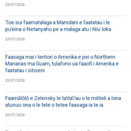
23/07/2026
Toe sui faamatalaga a Mamdani e faatatau i le
pu’eina o Netanyahu pe a malaga atu i Niu Ioka
23/07/2026
Faasaga mai i teritori o Amerika e pei o Northern
Marianas ma Guam, tulafono ua faaofi i Amerika e
faatatau i sitiseni
23/07/2026
Faamālōlō e Zelensky le ta’ita’i’au o le militeli a lona
atunuu ona o le tele o tetee faasaga ia te ia
23/07/2026