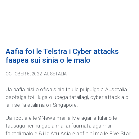
Aafia foi le Telstra i Cyber attacks
faapea sui sinia o le malo
OCTOBER 5, 2022
AUSETALIA
Ua aafia nisi o ofisa sinia tau le puipuiga a Ausetalia i
osofaiga foi i luga o upega tafailagi, cyber attack a o
iai i se faletalimalo i Singapore.
Ua lipotia e le 9News mai ia Me agai ia Iulai o le
tausaga nei na gaoia mai ai faamatalaga mai
faletalimalo e 8 i le Atu Asia e aofia ai ma le Five Star