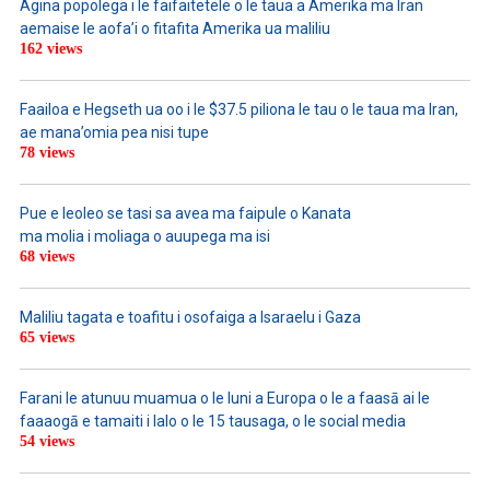
Agina popolega i le faifaitetele o le taua a Amerika ma Iran
aemaise le aofa’i o fitafita Amerika ua maliliu
162 views
Faailoa e Hegseth ua oo i le $37.5 piliona le tau o le taua ma Iran,
ae mana’omia pea nisi tupe
78 views
Pue e leoleo se tasi sa avea ma faipule o Kanata
ma molia i moliaga o auupega ma isi
68 views
Maliliu tagata e toafitu i osofaiga a Isaraelu i Gaza
65 views
Farani le atunuu muamua o le Iuni a Europa o le a faasā ai le
faaaogā e tamaiti i lalo o le 15 tausaga, o le social media
54 views