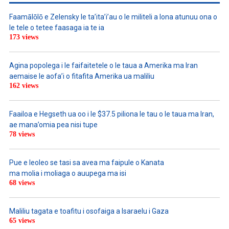
Faamālōlō e Zelensky le ta’ita’i’au o le militeli a lona atunuu ona o
le tele o tetee faasaga ia te ia
173 views
Agina popolega i le faifaitetele o le taua a Amerika ma Iran
aemaise le aofa’i o fitafita Amerika ua maliliu
162 views
Faailoa e Hegseth ua oo i le $37.5 piliona le tau o le taua ma Iran,
ae mana’omia pea nisi tupe
78 views
Pue e leoleo se tasi sa avea ma faipule o Kanata
ma molia i moliaga o auupega ma isi
68 views
Maliliu tagata e toafitu i osofaiga a Isaraelu i Gaza
65 views