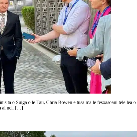
inisita o Suiga o le Tau, Chria Bowen e tusa ma le fesoasoani tele lea o l
a ai nei. […]
sau i fafo ma le fale