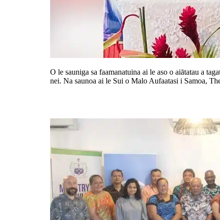
O le sauniga sa faamanatuina ai le aso o aiātatau a tag
nei. Na saunoa ai le Sui o Malo Aufaatasi i Samoa, T
Aoaoga mo auala e faaaogāina mo 