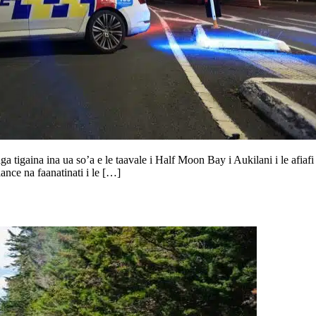
a tigaina ina ua so’a e le taavale i Half Moon Bay i Aukilani i le afiafi 
ance na faanatinati i le […]
 i le hit-and-run i Aukilani