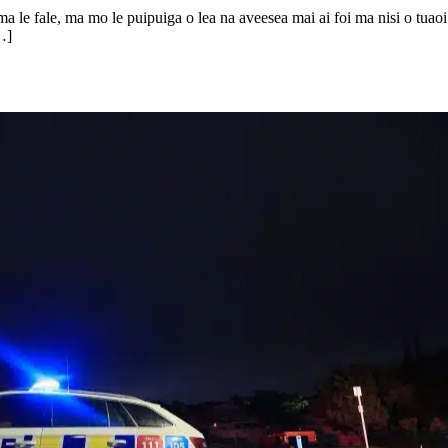
 ma le fale, ma mo le puipuiga o lea na aveesea mai ai foi ma nisi o tuaoi
…]
 ai tagata e toaono i Half Moon Bay