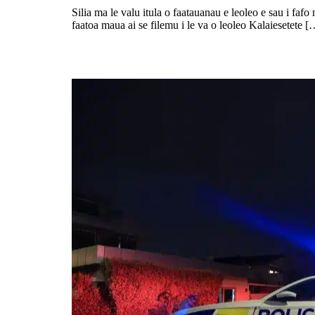
Silia ma le valu itula o faatauanau e leoleo e sau i fafo
faatoa maua ai se filemu i le va o leoleo Kalaiesetete [
So’a e le taavale ma faamanu’alia