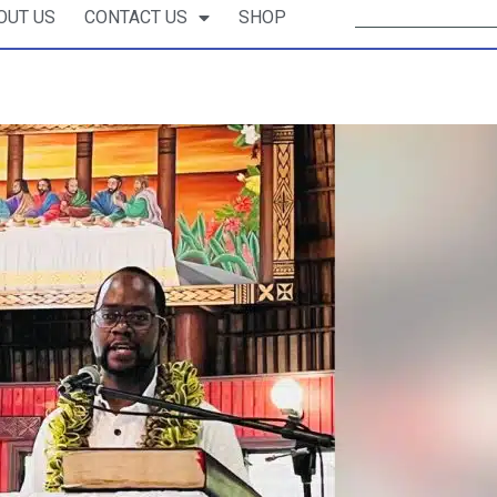
OUT US
CONTACT US
SHOP
atau a tagata soifua