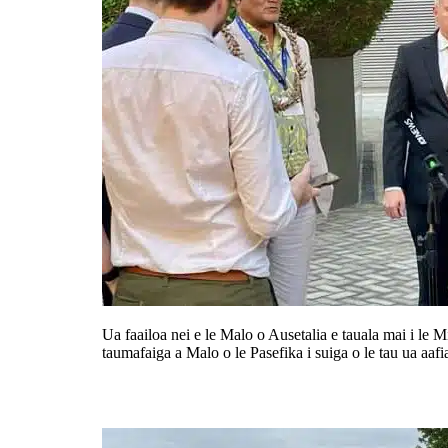
Ua faailoa nei e le Malo o Ausetalia e tauala mai i le M
taumafaiga a Malo o le Pasefika i suiga o le tau ua aafi
Valu itula o faatauanau e leoleo e 