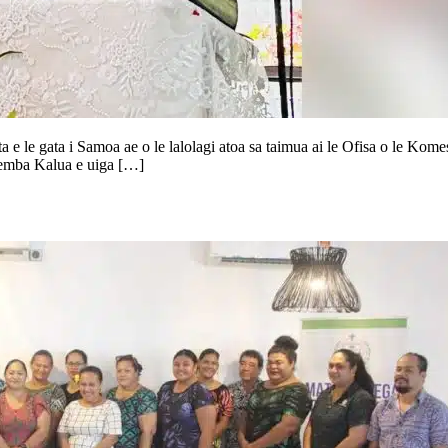
ata e le gata i Samoa ae o le lalolagi atoa sa taimua ai le Ofisa o le K
hemba Kalua e uiga […]
le atinae o faatoaga