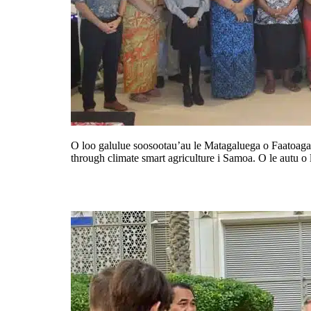
O loo galulue soosootau’au le Matagaluega o Faatoaga 
through climate smart agriculture i Samoa. O le autu o le
Faailoa le fesoasoani a Ausetalia