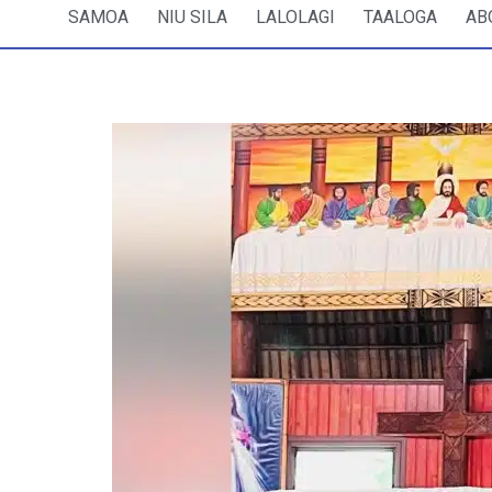
SAMOA
NIU SILA
LALOLAGI
TAALOGA
AB
Sauniga faamanatu o le aso o aiāt