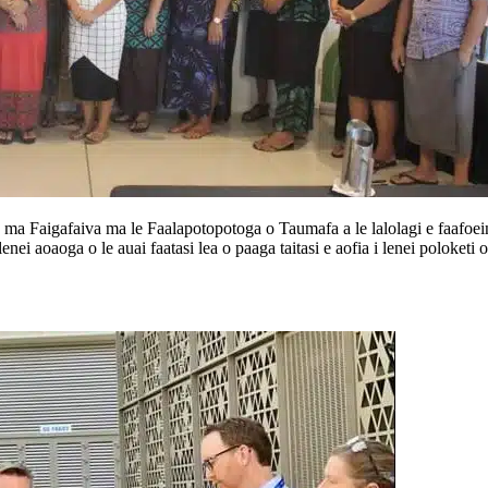
ma Faigafaiva ma le Faalapotopotoga o Taumafa a le lalolagi e faafoein
nei aoaoga o le auai faatasi lea o paaga taitasi e aofia i lenei poloketi 
 mo le Pasefika