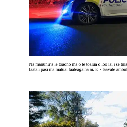
Na manunu’a le toaono ma o le toalua o loo iai i se tulag
faatali pasi ma matuai faaleagaina ai. E 7 taavale ambul
Maua e leoleo le avetaavale na sue