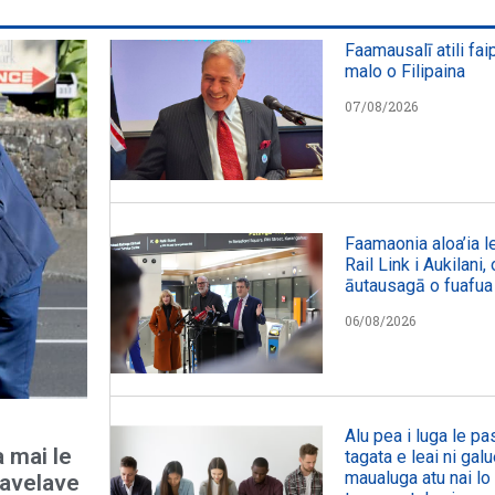
Faamausalī atili fai
malo o Filipaina
07/08/2026
Faamaonia aloa’ia le
Rail Link i Aukilani
āutausagā o fuafua
06/08/2026
Alu pea i luga le p
a mai le
tagata e leai ni galu
maualuga atu nai lo 
lavelave