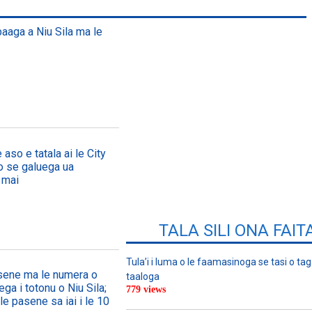
paaga a Niu Sila ma le
 aso e tatala ai le City
, o se galuega ua
 mai
TALA SILI ONA FAIT
Tula’i i luma o le faamasinoga se tasi o tag
asene ma le numera o
taaloga
ega i totonu o Niu Sila;
779 views
le pasene sa iai i le 10