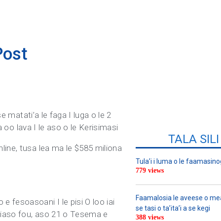
Post
e matati’a le faga I luga o le 2
a oo lava I le aso o le Kerisimasi
TALA SIL
line, tusa lea ma le $585 miliona
Tula’i i luma o le faamasino
779 views
Faamalosia le aveese o meat
 fesoasoani I le pisi O loo iai
se tasi o ta’ita’i a se kegi
vaiaso fou, aso 21 o Tesema e
388 views