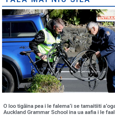
O loo tigāina pea i le falema’i se tamaitiiti a’og
Auckland Grammar School ina ua aafia i le faa