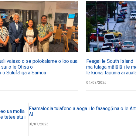
ua’i vaiaso o se polokalame o loo auai mai
Feagai le South Island
a sui o le Ofisa o
ma tulaga mālūlū i le ma
a o Sulufa’iga a Samoa
le kiona; tapunia ai aual
04/08/2026
Faamalosia tulafono a a’oga i le faaaogāina o le Arti
eo ua molia i le tulafono i le
AI
 tetee atu i faiga pi’opi’o
31/07/2026