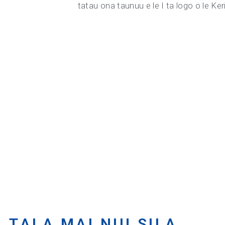
tatau ona taunuu e le I ta logo o le Ke
TALA MAI NIU SILA