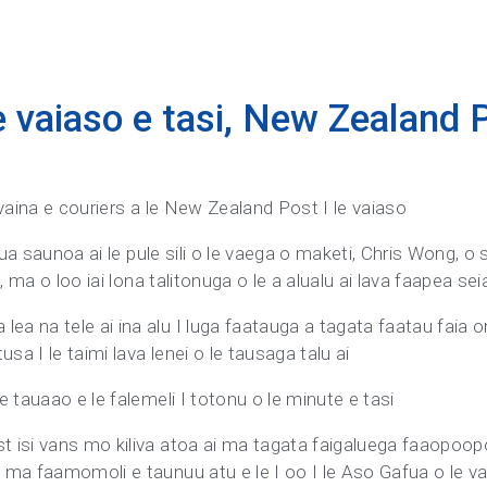
le vaiaso e tasi, New Zealand 
livaina e couriers a le New Zealand Post I le vaiaso
 ua saunoa ai le pule sili o le vaega o maketi, Chris Wong, o s
, ma o loo iai lona talitonuga o le a alualu ai lava faapea sei
 na tele ai ina alu I luga faatauga a tagata faatau faia on
sa I le taimi lava lenei o le tausaga talu ai
 tauaao e le falemeli I totonu o le minute e tasi
isi vans mo kiliva atoa ai ma tagata faigaluega faaopoopo e
 ma faamomoli e taunuu atu e le I oo I le Aso Gafua o le 