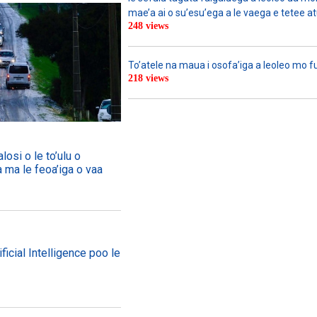
mae’a ai o su’esu’ega a le vaega e tetee atu 
248 views
To’atele na maua i osofa’iga a leoleo mo 
218 views
losi o le to’ulu o
a ma le feoa’iga o vaa
ficial Intelligence poo le