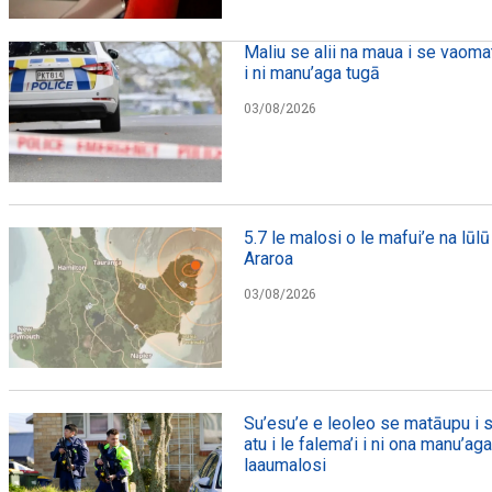
Maliu se alii na maua i se vaomat
i ni manu’aga tugā
03/08/2026
5.7 le malosi o le mafui’e na lūlū 
Araroa
03/08/2026
Su’esu’e e leoleo se matāupu i s
atu i le falema’i i ni ona manu’ag
laaumalosi