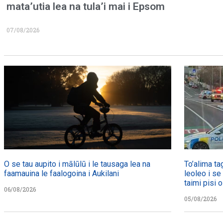
mata’utia lea na tula’i mai i Epsom
07/08/2026
O se tau aupito i mālūlū i le tausaga lea na
To’alima ta
faamauina le faalogoina i Aukilani
leoleo i se
taimi pisi o
06/08/2026
05/08/2026