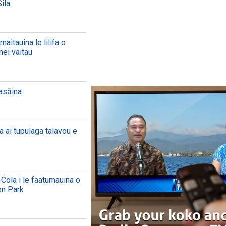
ila
aitauina le lilifa o
nei vaitau
aasāina
a ai tupulaga talavou e
Cola i le faatumauina o
en Park