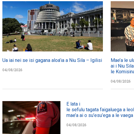
Ua iai nei se isi gagana aloa’ia a Niu Sila – Igilisi
Mae’a le ul
ai i Niu Sil
04/08/2026
le Komisin
04/08/2026
E lata i
le sefulu tagata faigaluega a leol
mae’a ai o su’esu’ega a le vaega e
04/08/2026