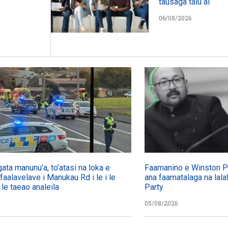
tausaga talu ai
06/08/2026
gata manunu’a, to’atasi na loka e
Faamanino e Winston Pet
 faalavelave i Manukau Rd i le i le
ana faamatalaga na lalaf
 le taeao analeila
Party
05/08/2026