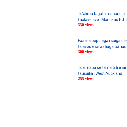
To’alima tagata manunu’a, to
faalavelave i Manukau Rd i le
330 views
Faaalia popolega i suiga o l
talavou e iai aafiaga tumau 
300 views
Toe maua se tamaitiiti e ia
tausailia i West Auckland
255 views