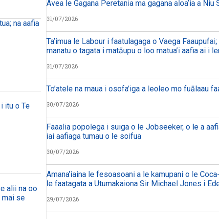
Avea le Gagana Peretania ma gagana aloa’ia a Niu S
31/07/2026
ua; na aafia
Ta’imua le Labour i faatulagaga o Vaega Faaupufai; m
manatu o tagata i matāupu o loo matua’i aafia ai i le
31/07/2026
To’atele na maua i osofa’iga a leoleo mo fuālaau f
30/07/2026
i itu o Te
Faaalia popolega i suiga o le Jobseeker, o le a aafi
iai aafiaga tumau o le soifua
30/07/2026
Amana’iaina le fesoasoani a le kamupani o le Coca-
le faatagata a Utumakaiona Sir Michael Jones i Ed
e alii na oo
a mai se
29/07/2026