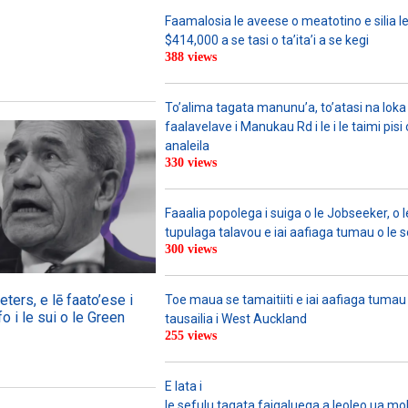
Faamalosia le aveese o meatotino e silia l
$414,000 a se tasi o ta’ita’i a se kegi
388 views
To’alima tagata manunu’a, to’atasi na loka 
faalavelave i Manukau Rd i le i le taimi pisi
analeila
330 views
Faaalia popolega i suiga o le Jobseeker, o l
tupulaga talavou e iai aafiaga tumau o le 
300 views
ers, e lē faato’ese i
Toe maua se tamaitiiti e iai aafiaga tumau
o i le sui o le Green
tausailia i West Auckland
255 views
E lata i
le sefulu tagata faigaluega a leoleo ua molia