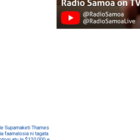
ON YOUTUBE
WATCH ON YOUTUBE
 le Supamaketi Thames
ia faamalosia ni tagata
totogi atu le $120,000 e