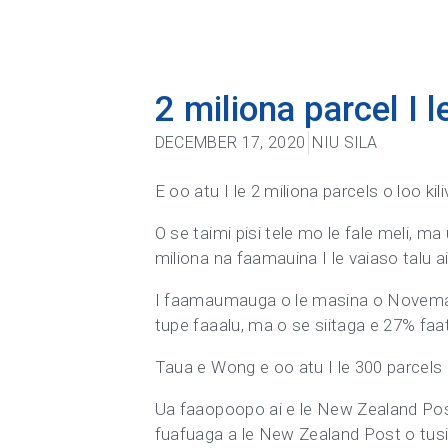
2 miliona parcel I 
DECEMBER 17, 2020
NIU SILA
E oo atu I le 2 miliona parcels o loo ki
O se taimi pisi tele mo le fale meli, ma
miliona na faamauina I le vaiaso talu ai
I faamaumauga o le masina o Novema lea
tupe faaalu, ma o se siitaga e 27% faatu
Taua e Wong e oo atu I le 300 parcels e
Ua faaopoopo ai e le New Zealand Post 
fuafuaga a le New Zealand Post o tusi