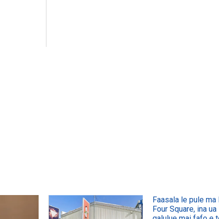
WATCH ON YOUTUBE
WATCH 
Faasala le pule ma
Four Square, ina ua 
galulue mai fafo e 