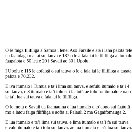
O le faigā filifiliga a Samoa i lenei Aso Faraile e ala i lana palota tele
ua faatulaga mai ai sui tauva e 187 o le a faia iai le filifiliga a itumal
faapalota e 50 lea e 20 i Savaii ae 30 i Upolu.
I Upolu e 115 le aofaigā o sui tauva o le a faia iai le filifiliga a tagata
palota e 70,232.
E iva itumalo i Tumua e ta’i lima sui tauva, e sefulu itumalo e ta’i 4
sui tauva, e 8 itumalo e ta’i tolu sui faatutū ae tolu foi itumalo e na o
le ta’i lua sui tauva e faia iai le filifiliga.
O le motu o Savaii ua faamauina e lua itumalo e to’aono sui faatutū
mo a latou faigā filifiliga e aofia ai Palauli 2 ma Gagaifomauga 2.
E lua itumalo e ta’i lima sui tauva, e lima itumalo e ta’i fā sui tauva,
e valu itumalo e ta’i tolu sui tauva, ae lua itumalo e ta’i lua sui tauva.