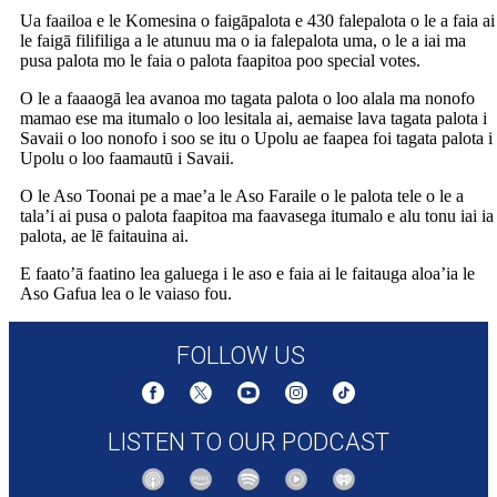
Ua faailoa e le Komesina o faigāpalota e 430 falepalota o le a faia ai
le faigā filifiliga a le atunuu ma o ia falepalota uma, o le a iai ma
pusa palota mo le faia o palota faapitoa poo special votes.
O le a faaaogā lea avanoa mo tagata palota o loo alala ma nonofo
mamao ese ma itumalo o loo lesitala ai, aemaise lava tagata palota i
Savaii o loo nonofo i soo se itu o Upolu ae faapea foi tagata palota i
Upolu o loo faamautū i Savaii.
O le Aso Toonai pe a mae’a le Aso Faraile o le palota tele o le a
tala’i ai pusa o palota faapitoa ma faavasega itumalo e alu tonu iai ia
palota, ae lē faitauina ai.
E faato’ā faatino lea galuega i le aso e faia ai le faitauga aloa’ia le
Aso Gafua lea o le vaiaso fou.
FOLLOW US
LISTEN TO OUR PODCAST