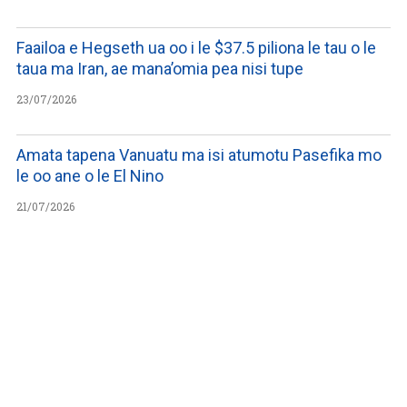
Faailoa e Hegseth ua oo i le $37.5 piliona le tau o le
taua ma Iran, ae mana’omia pea nisi tupe
23/07/2026
Amata tapena Vanuatu ma isi atumotu Pasefika mo
le oo ane o le El Nino
21/07/2026