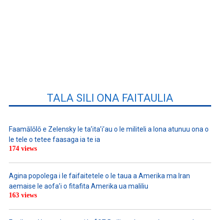
TALA SILI ONA FAITAULIA
Faamālōlō e Zelensky le ta’ita’i’au o le militeli a lona atunuu ona o
le tele o tetee faasaga ia te ia
174 views
Agina popolega i le faifaitetele o le taua a Amerika ma Iran
aemaise le aofa’i o fitafita Amerika ua maliliu
163 views