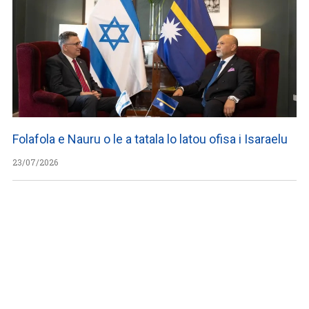
Folafola e Nauru o le a tatala lo latou ofisa i Isaraelu
23/07/2026