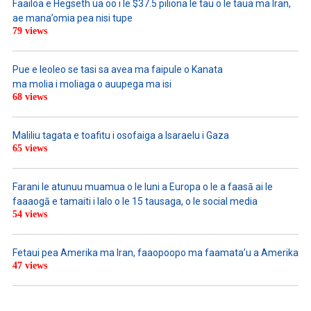
Faailoa e Hegseth ua oo i le $37.5 piliona le tau o le taua ma Iran,
ae mana’omia pea nisi tupe
79 views
Pue e leoleo se tasi sa avea ma faipule o Kanata
ma molia i moliaga o auupega ma isi
68 views
Maliliu tagata e toafitu i osofaiga a Isaraelu i Gaza
65 views
Farani le atunuu muamua o le Iuni a Europa o le a faasā ai le
faaaogā e tamaiti i lalo o le 15 tausaga, o le social media
54 views
Fetaui pea Amerika ma Iran, faaopoopo ma faamata’u a Amerika
47 views