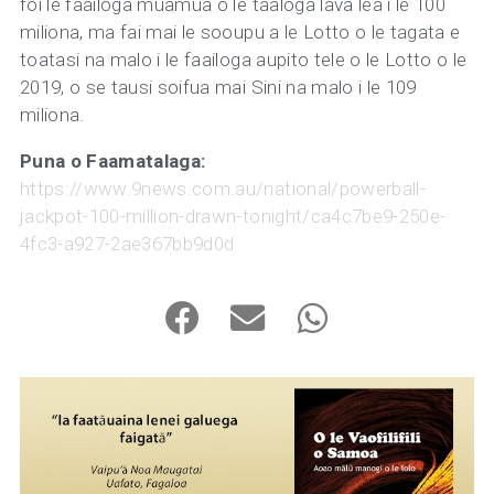
foi le faailoga muamua o le taaloga lava lea i le 100
miliona, ma fai mai le sooupu a le Lotto o le tagata e
toatasi na malo i le faailoga aupito tele o le Lotto o le
2019, o se tausi soifua mai Sini na malo i le 109
miliona.
Puna o Faamatalaga:
https://www.9news.com.au/national/powerball-
jackpot-100-million-drawn-tonight/ca4c7be9-250e-
4fc3-a927-2ae367bb9d0d