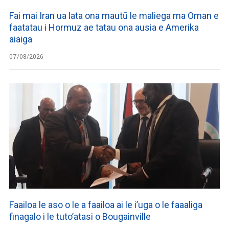
Fai mai Iran ua lata ona mautū le maliega ma Oman e
faatatau i Hormuz ae tatau ona ausia e Amerika
aiaiga
07/08/2026
Faailoa le aso o le a faailoa ai le i’uga o le faaaliga
finagalo i le tuto’atasi o Bougainville