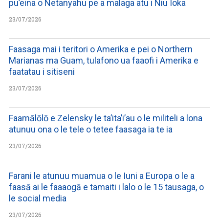
pu’eina o Netanyahu pe a malaga atu i Niu Ioka
23/07/2026
Faasaga mai i teritori o Amerika e pei o Northern
Marianas ma Guam, tulafono ua faaofi i Amerika e
faatatau i sitiseni
23/07/2026
Faamālōlō e Zelensky le ta’ita’i’au o le militeli a lona
atunuu ona o le tele o tetee faasaga ia te ia
23/07/2026
Farani le atunuu muamua o le Iuni a Europa o le a
faasā ai le faaaogā e tamaiti i lalo o le 15 tausaga, o
le social media
23/07/2026