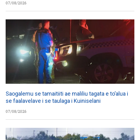
07/08/2026
Saogalemu se tamaitiiti ae maliliu tagata e to’alua i
se faalavelave i se taulaga i Kuiniselani
07/08/2026