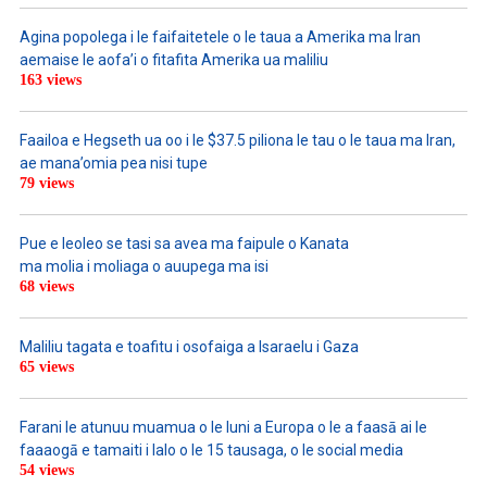
Agina popolega i le faifaitetele o le taua a Amerika ma Iran
aemaise le aofa’i o fitafita Amerika ua maliliu
163 views
Faailoa e Hegseth ua oo i le $37.5 piliona le tau o le taua ma Iran,
ae mana’omia pea nisi tupe
79 views
Pue e leoleo se tasi sa avea ma faipule o Kanata
ma molia i moliaga o auupega ma isi
68 views
Maliliu tagata e toafitu i osofaiga a Isaraelu i Gaza
65 views
Farani le atunuu muamua o le Iuni a Europa o le a faasā ai le
faaaogā e tamaiti i lalo o le 15 tausaga, o le social media
54 views