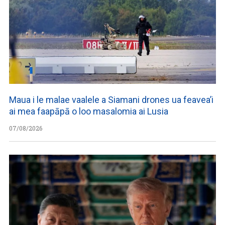
Maua i le malae vaalele a Siamani drones ua feavea’i
ai mea faapāpā o loo masalomia ai Lusia
07/08/2026