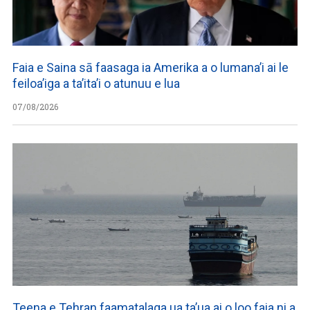
Faia e Saina sā faasaga ia Amerika a o lumana’i ai le
feiloa’iga a ta’ita’i o atunuu e lua
07/08/2026
Teena e Tehran faamatalaga ua ta’ua ai o loo faia ni a