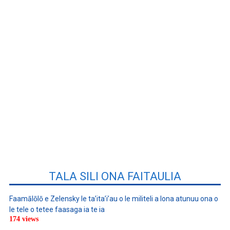
TALA SILI ONA FAITAULIA
Faamālōlō e Zelensky le ta’ita’i’au o le militeli a lona atunuu ona o
le tele o tetee faasaga ia te ia
174 views