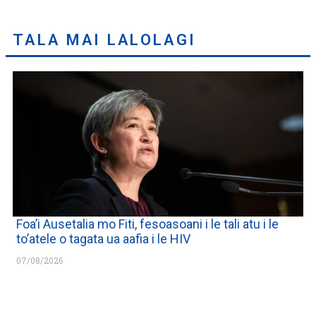
TALA MAI LALOLAGI
Foa’i Ausetalia mo Fiti, fesoasoani i le tali atu i le
to’atele o tagata ua aafia i le HIV
07/08/2026