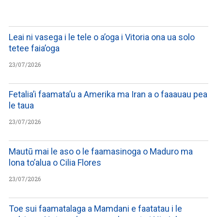
Leai ni vasega i le tele o a’oga i Vitoria ona ua solo
tetee faia’oga
23/07/2026
Fetalia’i faamata’u a Amerika ma Iran a o faaauau pea
le taua
23/07/2026
Mautū mai le aso o le faamasinoga o Maduro ma
lona to’alua o Cilia Flores
23/07/2026
Toe sui faamatalaga a Mamdani e faatatau i le