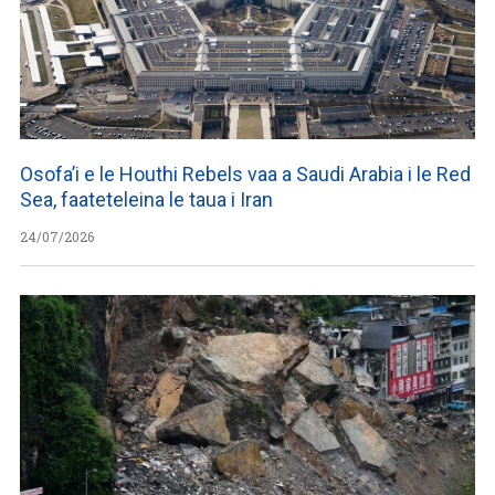
Osofa’i e le Houthi Rebels vaa a Saudi Arabia i le Red
Sea, faateteleina le taua i Iran
24/07/2026