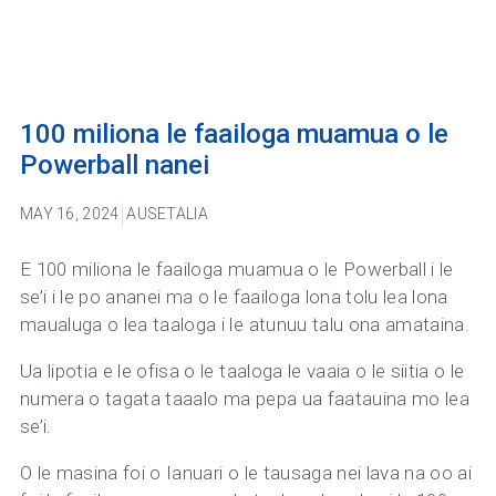
100 miliona le faailoga muamua o le
Powerball nanei
MAY 16, 2024
AUSETALIA
E 100 miliona le faailoga muamua o le Powerball i le
se’i i le po ananei ma o le faailoga lona tolu lea lona
maualuga o lea taaloga i le atunuu talu ona amataina.
Ua lipotia e le ofisa o le taaloga le vaaia o le siitia o le
numera o tagata taaalo ma pepa ua faatauina mo lea
se’i.
O le masina foi o Ianuari o le tausaga nei lava na oo ai