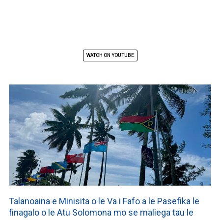
WATCH ON YOUTUBE
Talanoaina e Minisita o le Va i Fafo a le Pasefika le
finagalo o le Atu Solomona mo se maliega tau le