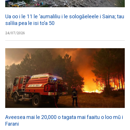
Ua oo i le 11 le ‘aumaliliu i le sologāeleele i Saina; tau
sa’ilia pea le isi to’a 50
24/07/2026
Aveesea mai le 20,000 o tagata mai faaitu o loo mū i
Farani