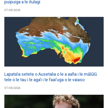
puipuiga a le itulagi
07/08/2026
Lapata’ia setete o Ausetalia o le a aafia i le mālūlū
tele o le tau i le aga’i i le faai’uga o le vaiaso
07/08/2026