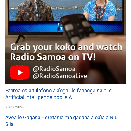
Faamalosia tulafono a a’oga i le faaaogāina o le
Artificial Intelligence poo le AI
31/07/2026
Avea le Gagana Peretania ma gagana aloa’ia a Niu
Sila