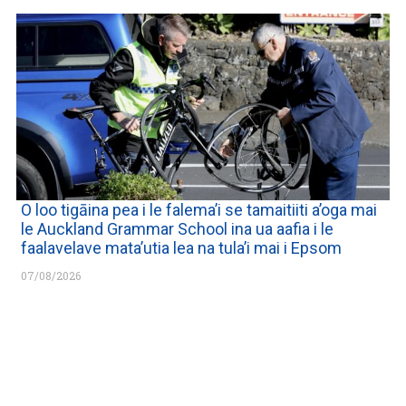
O loo tigāina pea i le falema’i se tamaitiiti a’oga mai
le Auckland Grammar School ina ua aafia i le
faalavelave mata’utia lea na tula’i mai i Epsom
07/08/2026