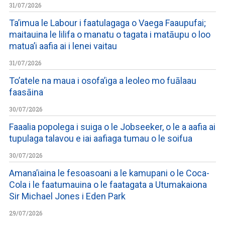
31/07/2026
Ta’imua le Labour i faatulagaga o Vaega Faaupufai;
maitauina le lilifa o manatu o tagata i matāupu o loo
matua’i aafia ai i lenei vaitau
31/07/2026
To’atele na maua i osofa’iga a leoleo mo fuālaau
faasāina
30/07/2026
Faaalia popolega i suiga o le Jobseeker, o le a aafia ai
tupulaga talavou e iai aafiaga tumau o le soifua
30/07/2026
Amana’iaina le fesoasoani a le kamupani o le Coca-
Cola i le faatumauina o le faatagata a Utumakaiona
Sir Michael Jones i Eden Park
29/07/2026