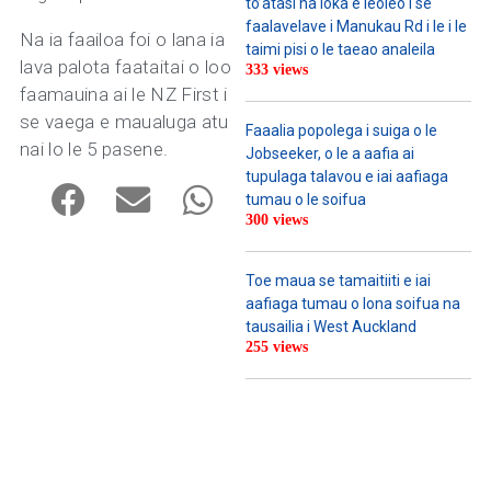
to’atasi na loka e leoleo i se
faalavelave i Manukau Rd i le i le
Na ia faailoa foi o lana ia
taimi pisi o le taeao analeila
lava palota faataitai o loo
333 views
faamauina ai le NZ First i
se vaega e maualuga atu
Faaalia popolega i suiga o le
nai lo le 5 pasene.
Jobseeker, o le a aafia ai
tupulaga talavou e iai aafiaga
tumau o le soifua
300 views
Toe maua se tamaitiiti e iai
aafiaga tumau o lona soifua na
tausailia i West Auckland
255 views