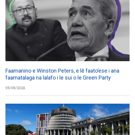
Faamanino e Winston Peters, e lē faato’ese i ana
faamatalaga na lalafo i le sui o le Green Party
05/08/2026