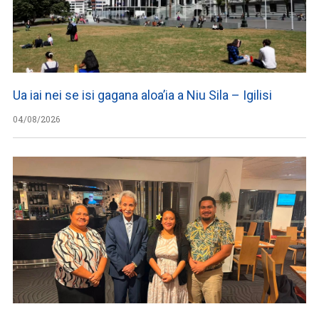
Ua iai nei se isi gagana aloa’ia a Niu Sila – Igilisi
04/08/2026