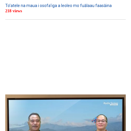
To’atele na maua i osofa’iga a leoleo mo fuālaau faasāina
218 views
WATCH ON YOUTUBE