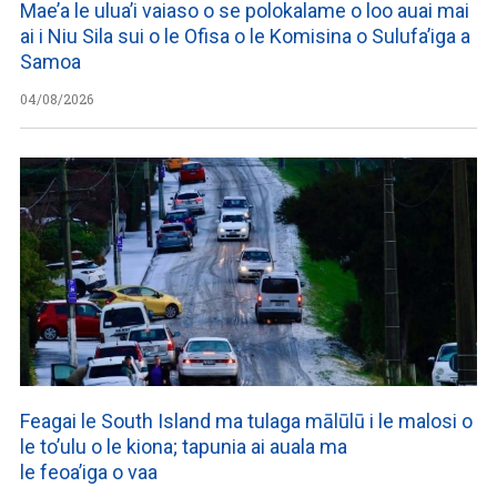
Mae’a le ulua’i vaiaso o se polokalame o loo auai mai
ai i Niu Sila sui o le Ofisa o le Komisina o Sulufa’iga a
Samoa
04/08/2026
Feagai le South Island ma tulaga mālūlū i le malosi o
le to’ulu o le kiona; tapunia ai auala ma
le feoa’iga o vaa