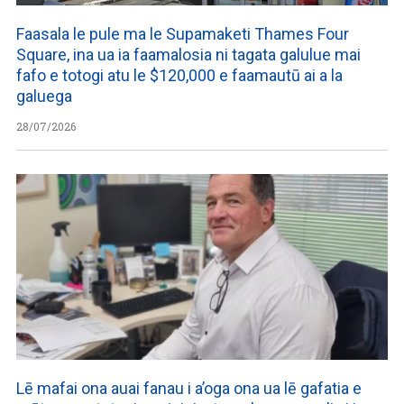
Faasala le pule ma le Supamaketi Thames Four
Square, ina ua ia faamalosia ni tagata galulue mai
fafo e totogi atu le $120,000 e faamautū ai a la
galuega
28/07/2026
Lē mafai ona auai fanau i a’oga ona ua lē gafatia e