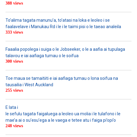
388 views
To’alima tagata manunu’a, to’atasi na loka e leoleo i se
faalavelave i Manukau Rd i le i le taimi pisi o le taeao analeila
333 views
Faaalia popolega i suiga o le Jobseeker, o le a aafia ai tupulaga
talavou e iai aafiaga tumau o le soifua
300 views
Toe maua se tamaitiiti e iai aafiaga tumau o lona soifua na
tausailia i West Auckland
255 views
E lata i
le sefulu tagata faigaluega a leoleo ua molia i le tulafono i le
mae’a ai o su’esu’ega a le vaega e tetee atu i faiga pi’opi’o
248 views