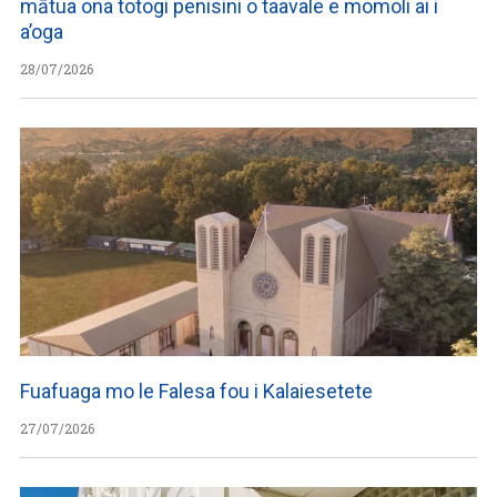
mātua ona totogi penisini o taavale e momoli ai i
a’oga
28/07/2026
Fuafuaga mo le Falesa fou i Kalaiesetete
27/07/2026