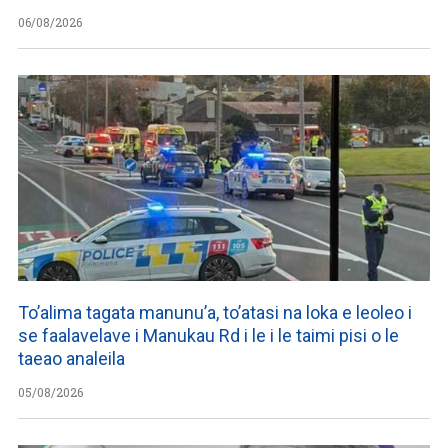
06/08/2026
To’alima tagata manunu’a, to’atasi na loka e leoleo i
se faalavelave i Manukau Rd i le i le taimi pisi o le
taeao analeila
05/08/2026