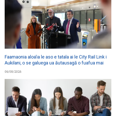
Faamaonia aloa’ia le aso e tatala ai le City Rail Link i
Aukilani, o se galuega ua āutausagā o fuafua mai
06/08/2026