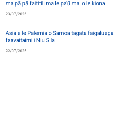
ma pā pā faititili ma le pa’ū mai o le kiona
23/07/2026
Asia e le Palemia o Samoa tagata faigaluega
faavaitaimi i Niu Sila
22/07/2026