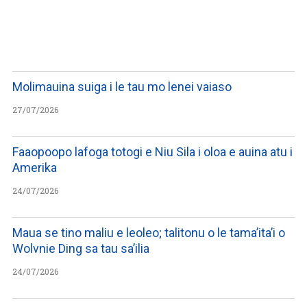
WATCH ON YOUTUBE
Molimauina suiga i le tau mo lenei vaiaso
27/07/2026
Faaopoopo lafoga totogi e Niu Sila i oloa e auina atu i
Amerika
24/07/2026
Maua se tino maliu e leoleo; talitonu o le tama’ita’i o
Wolvnie Ding sa tau sa’ilia
24/07/2026