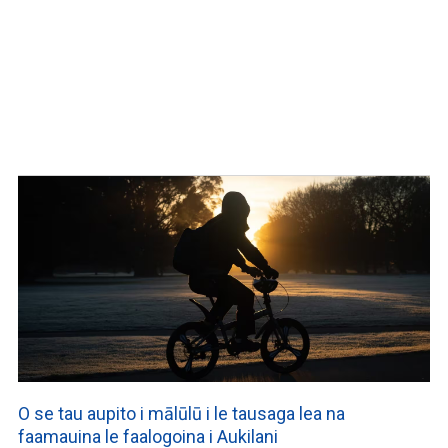
O se tau aupito i mālūlū i le tausaga lea na
faamauina le faalogoina i Aukilani