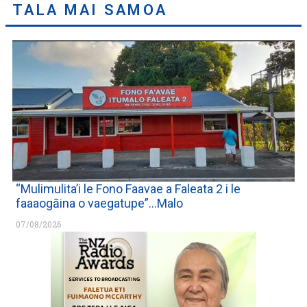
TALA MAI SAMOA
“Mulimulita’i le Fono Faavae a Faleata 2 i le
faaaogāina o vaegatupe”…Malo
07/08/2026