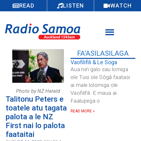
READ
LISTEN
WATCH
FA'ASILASILAGA
Vaofilifili & Le Soga
Aua ne’i galo sau lomiga
ole Tusi ole Sōgā faatasi
ai male lolomiga ole
Photo by NZ Herald
Vaofilifili. E maua ai
Talitonu Peters e
Faalupega o
toatele atu tagata
READ MORE »
palota a le NZ
First nai lo palota
faataitai