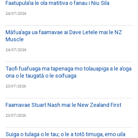
Faatupula’ia le ola matitiva o fanau i Niu Sila
24/07/2026
Māfua’aga ua faamavae ai Dave Letele mai le NZ
Muscle
24/07/2026
Taofi fuafuaga ma tapenaga mo tolauapiga a le a’oga
ona o le taugatā o le soifuaga
23/07/2026
Faamavae Stuart Nash mai le New Zealand First
23/07/2026
Suiga o tulaga o le tau; o le a totō timuga, emo uila