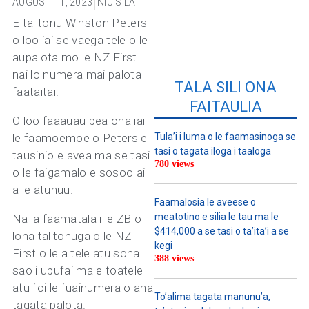
AUGUST 11, 2023
NIU SILA
E talitonu Winston Peters
o loo iai se vaega tele o le
aupalota mo le NZ First
nai lo numera mai palota
TALA SILI ONA
faataitai.
FAITAULIA
O loo faaauau pea ona iai
le faamoemoe o Peters e
Tula’i i luma o le faamasinoga se
tasi o tagata iloga i taaloga
tausinio e avea ma se tasi
780 views
o le faigamalo e sosoo ai
a le atunuu.
Faamalosia le aveese o
meatotino e silia le tau ma le
Na ia faamatala i le ZB o
$414,000 a se tasi o ta’ita’i a se
lona talitonuga o le NZ
kegi
First o le a tele atu sona
388 views
sao i upufai ma e toatele
atu foi le fuainumera o ana
To’alima tagata manunu’a,
tagata palota.