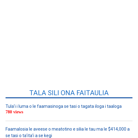
TALA SILI ONA FAITAULIA
Tula’i i luma o le faamasinoga se tasi o tagata iloga i taaloga
780 views
Faamalosia le aveese o meatotino e silia le tau ma le $414,000 a
se tasi o ta’ita’i a se kegi